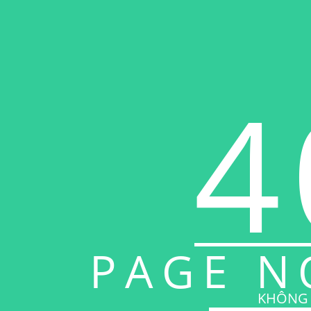
4
PAGE N
KHÔNG 