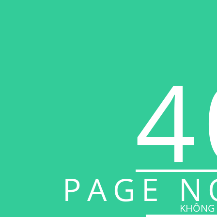
4
PAGE N
KHÔNG 