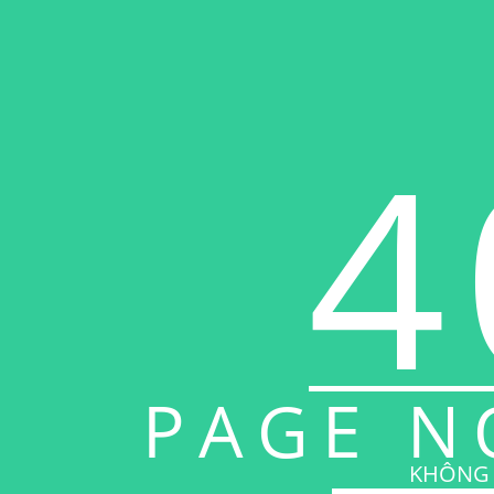
4
PAGE N
KHÔNG 