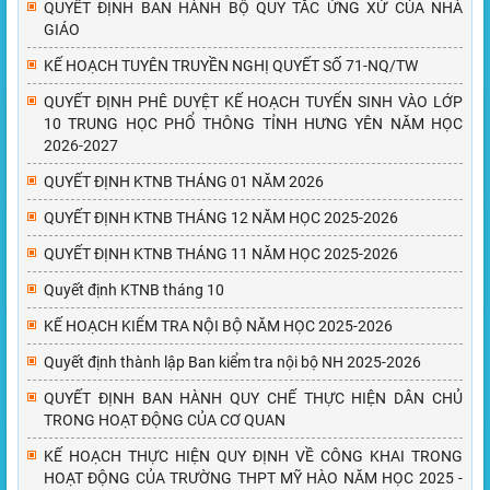
QUYẾT ĐỊNH BAN HÀNH BỘ QUY TẮC ỨNG XỬ CỦA NHÀ
GIÁO
KẾ HOẠCH TUYÊN TRUYỀN NGHỊ QUYẾT SỐ 71-NQ/TW
QUYẾT ĐỊNH PHÊ DUYỆT KẾ HOẠCH TUYỂN SINH VÀO LỚP
10 TRUNG HỌC PHỔ THÔNG TỈNH HƯNG YÊN NĂM HỌC
2026-2027
QUYẾT ĐỊNH KTNB THÁNG 01 NĂM 2026
QUYẾT ĐỊNH KTNB THÁNG 12 NĂM HỌC 2025-2026
QUYẾT ĐỊNH KTNB THÁNG 11 NĂM HỌC 2025-2026
Quyết định KTNB tháng 10
KẾ HOẠCH KIỂM TRA NỘI BỘ NĂM HỌC 2025-2026
Quyết định thành lập Ban kiểm tra nội bộ NH 2025-2026
QUYẾT ĐỊNH BAN HÀNH QUY CHẾ THỰC HIỆN DÂN CHỦ
TRONG HOẠT ĐỘNG CỦA CƠ QUAN
KẾ HOẠCH THỰC HIỆN QUY ĐỊNH VỀ CÔNG KHAI TRONG
HOẠT ĐỘNG CỦA TRƯỜNG THPT MỸ HÀO NĂM HỌC 2025 -