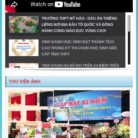
TRƯỜNG THPT MỸ HÀO - DẤU ẤN THIÊNG
LIÊNG NƠI ĐỊA ĐẦU TỔ QUỐC VÀ ĐỒNG
HÀNH CÙNG GIÁO DỤC VÙNG CAO!
VINH DANH HỌC SINH ĐẠT THÀNH TÍCH
CAO TRONG KỲ THI CHỌN HỌC SINH GIỎI
CẤP TỈNH THPT
VINH DANH HS ĐỖ ĐH TRÊN 24 ĐIỂM TRÊN
ĐỊA BÀN TX MỸ HÀO-NĂM 2023
THƯ VIỆN ẢNH
MỸ HÀO VINH DANH HỌC SINH GIỎI CẤP
TỈNH NĂM HỌC 2023-2024
TIẾT MỤC ĐOẠT GIẢI NHẤT DÂN VŨ CÔNG
ĐOÀN NGÀNH GD_CĐ TRƯỜNG THPT MỸ
HÀO
MỸ HÀO - ĐIỂM SÁNG TRONG CHUYỂN ĐỔI