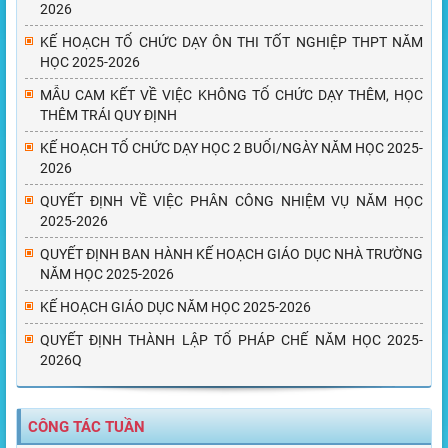
2026
KẾ HOẠCH TỔ CHỨC DẠY ÔN THI TỐT NGHIỆP THPT NĂM
HỌC 2025-2026
MẪU CAM KẾT VỀ VIỆC KHÔNG TỔ CHỨC DẠY THÊM, HỌC
THÊM TRÁI QUY ĐỊNH
KẾ HOẠCH TỔ CHỨC DẠY HỌC 2 BUỔI/NGÀY NĂM HỌC 2025-
2026
QUYẾT ĐỊNH VỀ VIỆC PHÂN CÔNG NHIỆM VỤ NĂM HỌC
2025-2026
QUYẾT ĐỊNH BAN HÀNH KẾ HOẠCH GIÁO DỤC NHÀ TRƯỜNG
NĂM HỌC 2025-2026
KẾ HOẠCH GIÁO DỤC NĂM HỌC 2025-2026
QUYẾT ĐỊNH THÀNH LẬP TỔ PHÁP CHẾ NĂM HỌC 2025-
2026Q
CÔNG TÁC TUẦN