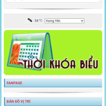
34
°
C
FANPAGE
BẢN ĐỒ VỊ TRÍ