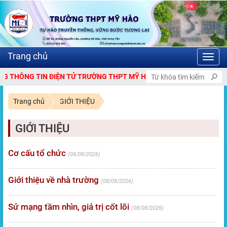
Toggl
navig
ÔNG TIN ĐIỆN TỬ TRƯỜNG THPT MỸ HÀO.
Trang chủ
GIỚI THIỆU
GIỚI THIỆU
Cơ cấu tổ chức
08/08/2026
Giới thiệu về nhà trường
08/08/2026
Sứ mạng tầm nhìn, giá trị cốt lõi
08/08/2026