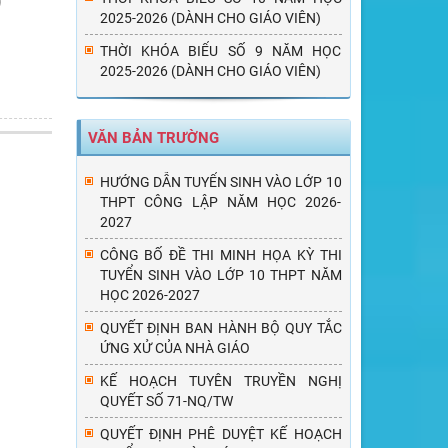
2025-2026 (DÀNH CHO GIÁO VIÊN)
THỜI KHÓA BIỂU SỐ 9 NĂM HỌC
2025-2026 (DÀNH CHO GIÁO VIÊN)
VĂN BẢN TRƯỜNG
HƯỚNG DẪN TUYỂN SINH VÀO LỚP 10
THPT CÔNG LẬP NĂM HỌC 2026-
2027
CÔNG BỐ ĐỀ THI MINH HỌA KỲ THI
TUYỂN SINH VÀO LỚP 10 THPT NĂM
HỌC 2026-2027
QUYẾT ĐỊNH BAN HÀNH BỘ QUY TẮC
ỨNG XỬ CỦA NHÀ GIÁO
KẾ HOẠCH TUYÊN TRUYỀN NGHỊ
QUYẾT SỐ 71-NQ/TW
QUYẾT ĐỊNH PHÊ DUYỆT KẾ HOẠCH