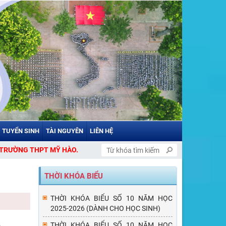
TUYỂN SINH
TÀI NGUYÊN
LIÊN HỆ
PT MỸ HÀO.
THỜI KHÓA BIỂU
THỜI KHÓA BIỂU SỐ 10 NĂM HỌC
2025-2026 (DÀNH CHO HỌC SINH)
THỜI KHÓA BIỂU SỐ 10 NĂM HỌC