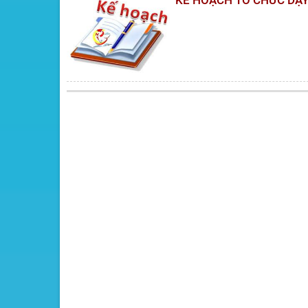
KẾ HOẠCH TỔ CHỨC DẠY