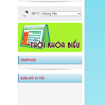
26
°
C
FANPAGE
BẢN ĐỒ VỊ TRÍ