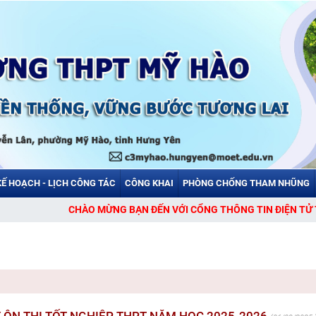
KẾ HOẠCH - LỊCH CÔNG TÁC
CÔNG KHAI
PHÒNG CHỐNG THAM NHŨNG
CHÀO MỪNG BẠN ĐẾN VỚI CỔNG THÔNG TIN ĐIỆN TỬ TRƯỜNG TH