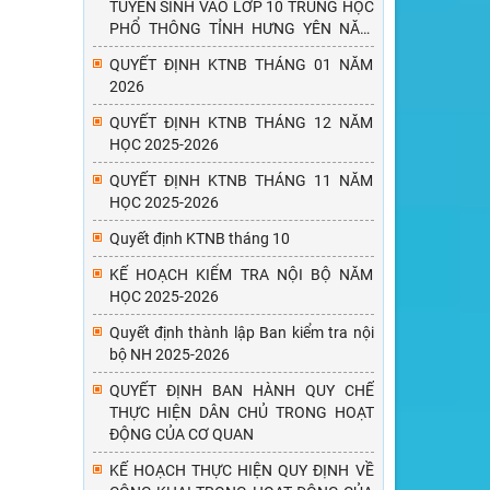
TUYỂN SINH VÀO LỚP 10 TRUNG HỌC
PHỔ THÔNG TỈNH HƯNG YÊN NĂM
HỌC 2026-2027
QUYẾT ĐỊNH KTNB THÁNG 01 NĂM
2026
QUYẾT ĐỊNH KTNB THÁNG 12 NĂM
HỌC 2025-2026
QUYẾT ĐỊNH KTNB THÁNG 11 NĂM
HỌC 2025-2026
Quyết định KTNB tháng 10
KẾ HOẠCH KIỂM TRA NỘI BỘ NĂM
HỌC 2025-2026
Quyết định thành lập Ban kiểm tra nội
bộ NH 2025-2026
QUYẾT ĐỊNH BAN HÀNH QUY CHẾ
THỰC HIỆN DÂN CHỦ TRONG HOẠT
ĐỘNG CỦA CƠ QUAN
KẾ HOẠCH THỰC HIỆN QUY ĐỊNH VỀ