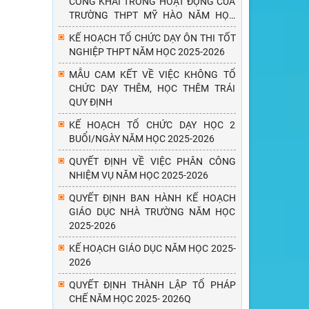
CÔNG KHAI TRONG HOẠT ĐỘNG CỦA
TRƯỜNG THPT MỸ HÀO NĂM HỌC
2025 - 2026
KẾ HOẠCH TỔ CHỨC DẠY ÔN THI TỐT
NGHIỆP THPT NĂM HỌC 2025-2026
MẪU CAM KẾT VỀ VIỆC KHÔNG TỔ
CHỨC DẠY THÊM, HỌC THÊM TRÁI
QUY ĐỊNH
KẾ HOẠCH TỔ CHỨC DẠY HỌC 2
BUỔI/NGÀY NĂM HỌC 2025-2026
QUYẾT ĐỊNH VỀ VIỆC PHÂN CÔNG
NHIỆM VỤ NĂM HỌC 2025-2026
QUYẾT ĐỊNH BAN HÀNH KẾ HOẠCH
GIÁO DỤC NHÀ TRƯỜNG NĂM HỌC
2025-2026
KẾ HOẠCH GIÁO DỤC NĂM HỌC 2025-
2026
QUYẾT ĐỊNH THÀNH LẬP TỔ PHÁP
CHẾ NĂM HỌC 2025- 2026Q