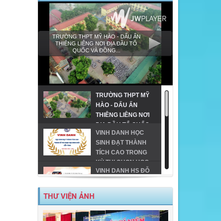
TRƯỜNG THPT MỸ HÀO - DẤU ẤN
THIÊNG LIÊNG NƠI ĐỊA ĐẦU TỔ
QUỐC VÀ ĐỒNG...
TRƯỜNG THPT MỸ
HÀO - DẤU ẤN
THIÊNG LIÊNG NƠI
ĐỊA ĐẦU TỔ QUỐC
VINH DANH HỌC
VÀ ĐỒNG HÀNH
SINH ĐẠT THÀNH
CÙNG GIÁO DỤC
TÍCH CAO TRONG
VÙNG CAO!
KỲ THI CHỌN HỌC
VINH DANH HS ĐỖ
SINH GIỎI CẤP TỈNH
ĐH TRÊN 24 ĐIỂM
THPT
TRÊN ĐỊA BÀN TX
THƯ VIỆN ẢNH
MỸ HÀO-NĂM 2023
MỸ HÀO VINH DANH
HỌC SINH GIỎI CẤP