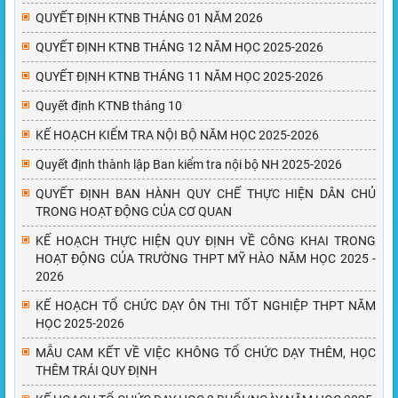
QUYẾT ĐỊNH KTNB THÁNG 01 NĂM 2026
QUYẾT ĐỊNH KTNB THÁNG 12 NĂM HỌC 2025-2026
QUYẾT ĐỊNH KTNB THÁNG 11 NĂM HỌC 2025-2026
Quyết định KTNB tháng 10
KẾ HOẠCH KIỂM TRA NỘI BỘ NĂM HỌC 2025-2026
Quyết định thành lập Ban kiểm tra nội bộ NH 2025-2026
QUYẾT ĐỊNH BAN HÀNH QUY CHẾ THỰC HIỆN DÂN CHỦ
TRONG HOẠT ĐỘNG CỦA CƠ QUAN
KẾ HOẠCH THỰC HIỆN QUY ĐỊNH VỀ CÔNG KHAI TRONG
HOẠT ĐỘNG CỦA TRƯỜNG THPT MỸ HÀO NĂM HỌC 2025 -
2026
KẾ HOẠCH TỔ CHỨC DẠY ÔN THI TỐT NGHIỆP THPT NĂM
HỌC 2025-2026
MẪU CAM KẾT VỀ VIỆC KHÔNG TỔ CHỨC DẠY THÊM, HỌC
THÊM TRÁI QUY ĐỊNH