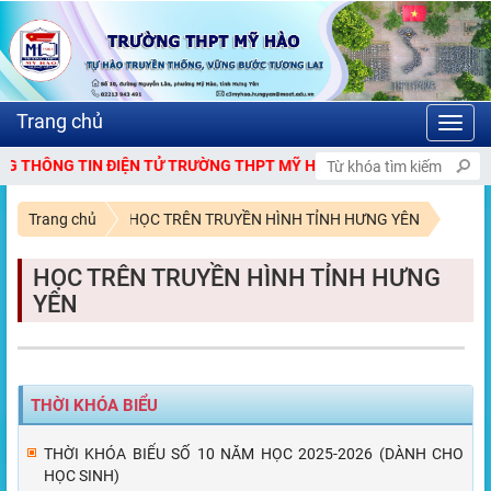
Toggl
navig
HÔNG TIN ĐIỆN TỬ TRƯỜNG THPT MỸ HÀO.
Trang chủ
HỌC TRÊN TRUYỀN HÌNH TỈNH HƯNG YÊN
HỌC TRÊN TRUYỀN HÌNH TỈNH HƯNG
YÊN
THỜI KHÓA BIỂU
THỜI KHÓA BIỂU SỐ 10 NĂM HỌC 2025-2026 (DÀNH CHO
HỌC SINH)