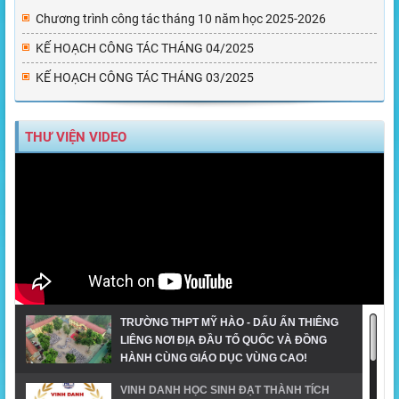
Chương trình công tác tháng 10 năm học 2025-2026
KẾ HOẠCH CÔNG TÁC THÁNG 04/2025
KẾ HOẠCH CÔNG TÁC THÁNG 03/2025
THƯ VIỆN VIDEO
TRƯỜNG THPT MỸ HÀO - DẤU ẤN THIÊNG
LIÊNG NƠI ĐỊA ĐẦU TỔ QUỐC VÀ ĐỒNG
HÀNH CÙNG GIÁO DỤC VÙNG CAO!
VINH DANH HỌC SINH ĐẠT THÀNH TÍCH