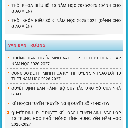
THỜI KHÓA BIỂU SỐ 10 NĂM HỌC 2025-2026 (DÀNH CHO
GIÁO VIÊN)
THỜI KHÓA BIỂU SỐ 9 NĂM HỌC 2025-2026 (DÀNH CHO
GIÁO VIÊN)
VĂN BẢN TRƯỜNG
HƯỚNG DẪN TUYỂN SINH VÀO LỚP 10 THPT CÔNG LẬP
NĂM HỌC 2026-2027
CÔNG BỐ ĐỀ THI MINH HỌA KỲ THI TUYỂN SINH VÀO LỚP 10
THPT NĂM HỌC 2026-2027
QUYẾT ĐỊNH BAN HÀNH BỘ QUY TẮC ỨNG XỬ CỦA NHÀ
GIÁO
KẾ HOẠCH TUYÊN TRUYỀN NGHỊ QUYẾT SỐ 71-NQ/TW
QUYẾT ĐỊNH PHÊ DUYỆT KẾ HOẠCH TUYỂN SINH VÀO LỚP
10 TRUNG HỌC PHỔ THÔNG TỈNH HƯNG YÊN NĂM HỌC
2026-2027