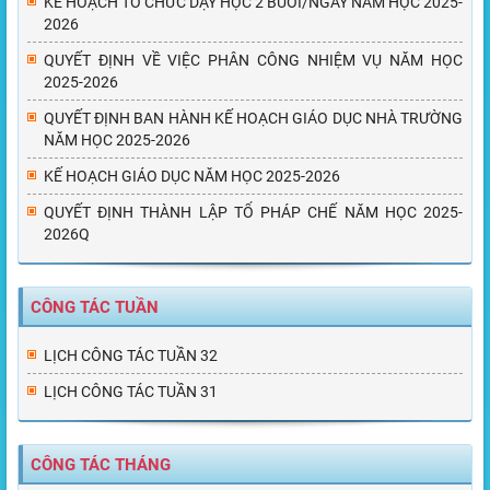
KẾ HOẠCH TỔ CHỨC DẠY HỌC 2 BUỔI/NGÀY NĂM HỌC 2025-
2026
QUYẾT ĐỊNH VỀ VIỆC PHÂN CÔNG NHIỆM VỤ NĂM HỌC
2025-2026
QUYẾT ĐỊNH BAN HÀNH KẾ HOẠCH GIÁO DỤC NHÀ TRƯỜNG
NĂM HỌC 2025-2026
KẾ HOẠCH GIÁO DỤC NĂM HỌC 2025-2026
QUYẾT ĐỊNH THÀNH LẬP TỔ PHÁP CHẾ NĂM HỌC 2025-
2026Q
CÔNG TÁC TUẦN
LỊCH CÔNG TÁC TUẦN 32
LỊCH CÔNG TÁC TUẦN 31
CÔNG TÁC THÁNG