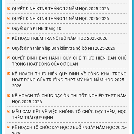
QUYẾT ĐỊNH KTNB THÁNG 12 NĂM HỌC 2025-2026
QUYẾT ĐỊNH KTNB THÁNG 11 NĂM HỌC 2025-2026
Quyết định KTNB tháng 10
KẾ HOẠCH KIỂM TRA NỘI BỘ NĂM HỌC 2025-2026
Quyết định thành lập Ban kiểm tra nội bộ NH 2025-2026
QUYẾT ĐỊNH BAN HÀNH QUY CHẾ THỰC HIỆN DÂN CHỦ
TRONG HOẠT ĐỘNG CỦA CƠ QUAN
KẾ HOẠCH THỰC HIỆN QUY ĐỊNH VỀ CÔNG KHAI TRONG
HOẠT ĐỘNG CỦA TRƯỜNG THPT MỸ HÀO NĂM HỌC 2025 -
2026
KẾ HOẠCH TỔ CHỨC DẠY ÔN THI TỐT NGHIỆP THPT NĂM
HỌC 2025-2026
MẪU CAM KẾT VỀ VIỆC KHÔNG TỔ CHỨC DẠY THÊM, HỌC
THÊM TRÁI QUY ĐỊNH
KẾ HOẠCH TỔ CHỨC DẠY HỌC 2 BUỔI/NGÀY NĂM HỌC 2025-
2026