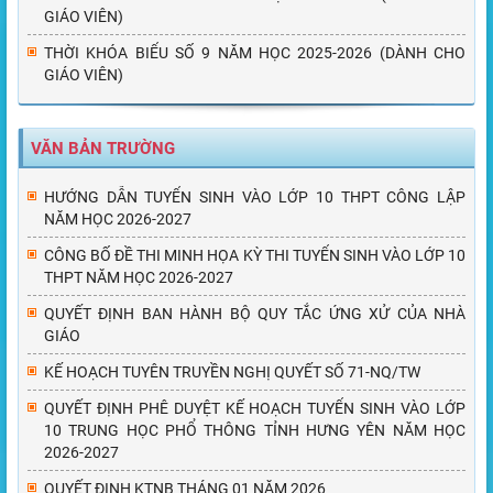
GIÁO VIÊN)
THỜI KHÓA BIỂU SỐ 9 NĂM HỌC 2025-2026 (DÀNH CHO
GIÁO VIÊN)
VĂN BẢN TRƯỜNG
HƯỚNG DẪN TUYỂN SINH VÀO LỚP 10 THPT CÔNG LẬP
NĂM HỌC 2026-2027
CÔNG BỐ ĐỀ THI MINH HỌA KỲ THI TUYỂN SINH VÀO LỚP 10
THPT NĂM HỌC 2026-2027
QUYẾT ĐỊNH BAN HÀNH BỘ QUY TẮC ỨNG XỬ CỦA NHÀ
GIÁO
KẾ HOẠCH TUYÊN TRUYỀN NGHỊ QUYẾT SỐ 71-NQ/TW
QUYẾT ĐỊNH PHÊ DUYỆT KẾ HOẠCH TUYỂN SINH VÀO LỚP
10 TRUNG HỌC PHỔ THÔNG TỈNH HƯNG YÊN NĂM HỌC
2026-2027
QUYẾT ĐỊNH KTNB THÁNG 01 NĂM 2026