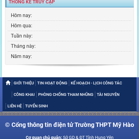
THỐNG KÊ TRUY CẬP
Hôm nay:
Hôm qua:
Tuần này:
Tháng này:
Năm nay:
GIỚI THIỆU
TIN HOẠT ĐỘNG
KẾ HOẠCH - LỊCH CÔNG TÁC
CÔNG KHAI
PHÒNG CHỐNG THAM NHŨNG
TÀI NGUYÊN
LIÊN HỆ
TUYỂN SINH
© Cổng thông tin điện tử Trường THPT Mỹ Hào
Cơ quan chủ quản:
Sở GD & ĐT Tỉnh Hung Yên