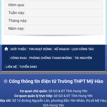
Hôm qua:
Tuần này:
Tháng này:
Năm nay:
GIỚI THIỆU
TIN HOẠT ĐỘNG
KẾ HOẠCH - LỊCH CÔNG TÁC
CÔNG KHAI
PHÒNG CHỐNG THAM NHŨNG
TÀI NGUYÊN
LIÊN HỆ
TUYỂN SINH
© Cổng thông tin điện tử Trường THPT Mỹ Hào
Cơ quan chủ quản:
Sở GD & ĐT Tỉnh Hung Yên
Cơ quan quản lý trực tiếp:
Sở GD & ĐT Tỉnh Hung Yên
Địa chỉ:
Số 10 đường Nguyễn Lân, phường Bần Yên Nhân, thị xã Mỹ Hào,
tỉnh Hưng Yên