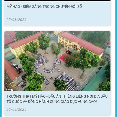
MỸ HÀO - ĐIỂM SÁNG TRONG CHUYỂN ĐỔI SỐ
25/03/2025
TRƯỜNG THPT MỸ HÀO - DẤU ẤN THIÊNG LIÊNG NƠI ĐỊA ĐẦU
TỔ QUỐC VÀ ĐỒNG HÀNH CÙNG GIÁO DỤC VÙNG CAO!
25/03/2025