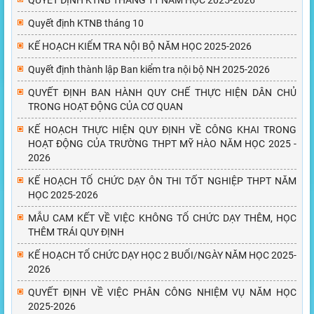
QUYẾT ĐỊNH KTNB THÁNG 11 NĂM HỌC 2025-2026
Quyết định KTNB tháng 10
KẾ HOẠCH KIỂM TRA NỘI BỘ NĂM HỌC 2025-2026
Quyết định thành lập Ban kiểm tra nội bộ NH 2025-2026
QUYẾT ĐỊNH BAN HÀNH QUY CHẾ THỰC HIỆN DÂN CHỦ
TRONG HOẠT ĐỘNG CỦA CƠ QUAN
KẾ HOẠCH THỰC HIỆN QUY ĐỊNH VỀ CÔNG KHAI TRONG
HOẠT ĐỘNG CỦA TRƯỜNG THPT MỸ HÀO NĂM HỌC 2025 -
2026
KẾ HOẠCH TỔ CHỨC DẠY ÔN THI TỐT NGHIỆP THPT NĂM
HỌC 2025-2026
MẪU CAM KẾT VỀ VIỆC KHÔNG TỔ CHỨC DẠY THÊM, HỌC
THÊM TRÁI QUY ĐỊNH
KẾ HOẠCH TỔ CHỨC DẠY HỌC 2 BUỔI/NGÀY NĂM HỌC 2025-
2026
QUYẾT ĐỊNH VỀ VIỆC PHÂN CÔNG NHIỆM VỤ NĂM HỌC
2025-2026