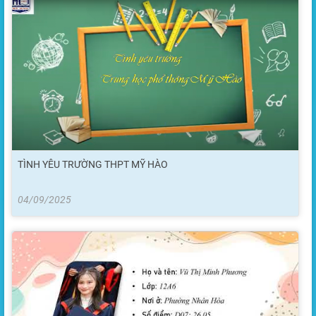
TÌNH YÊU TRƯỜNG THPT MỸ HÀO
04/09/2025