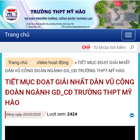
Toggl
navig
CHÀO MỪNG BẠN ĐẾN VỚI CỔNG THÔN
Trang chủ
Video hoạt động
TIẾT MỤC ĐOẠT GIẢI NHẤT
DÂN VŨ CÔNG ĐOÀN NGÀNH GD_CĐ TRƯỜNG THPT MỸ HÀO
TIẾT MỤC ĐOẠT GIẢI NHẤT DÂN VŨ CÔNG
ĐOÀN NGÀNH GD_CĐ TRƯỜNG THPT MỸ
HÀO
Lượt xem:
2424
Đăng ngày 25/03/2025