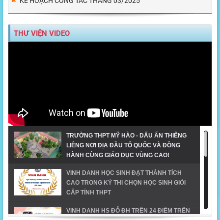
KẾ HOẠCH CÔNG TÁC THÁNG 03/2025
THƯ VIỆN VIDEO
TRƯỜNG THPT MỸ HÀO - DẤU ẤN THIÊNG
LIÊNG NƠI ĐỊA ĐẦU TỔ QUỐC VÀ ĐỒNG
HÀNH CÙNG GIÁO DỤC VÙNG CAO!
VINH DANH HỌC SINH ĐẠT THÀNH TÍCH
CAO TRONG KỲ THI CHỌN HỌC SINH GIỎI
CẤP TỈNH THPT
VINH DANH HS ĐỖ ĐH TRÊN 24 ĐIỂM TRÊN