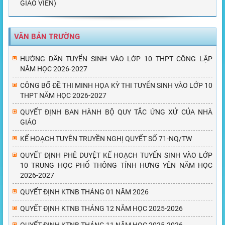
GIÁO VIÊN)
VĂN BẢN TRƯỜNG
HƯỚNG DẪN TUYỂN SINH VÀO LỚP 10 THPT CÔNG LẬP
NĂM HỌC 2026-2027
CÔNG BỐ ĐỀ THI MINH HỌA KỲ THI TUYỂN SINH VÀO LỚP 10
THPT NĂM HỌC 2026-2027
QUYẾT ĐỊNH BAN HÀNH BỘ QUY TẮC ỨNG XỬ CỦA NHÀ
GIÁO
KẾ HOẠCH TUYÊN TRUYỀN NGHỊ QUYẾT SỐ 71-NQ/TW
QUYẾT ĐỊNH PHÊ DUYỆT KẾ HOẠCH TUYỂN SINH VÀO LỚP
10 TRUNG HỌC PHỔ THÔNG TỈNH HƯNG YÊN NĂM HỌC
2026-2027
QUYẾT ĐỊNH KTNB THÁNG 01 NĂM 2026
QUYẾT ĐỊNH KTNB THÁNG 12 NĂM HỌC 2025-2026