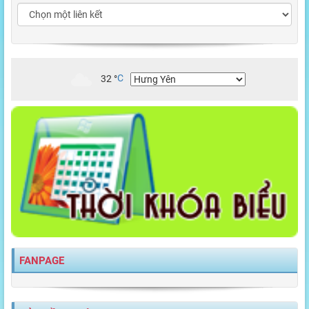
32
°
C
FANPAGE