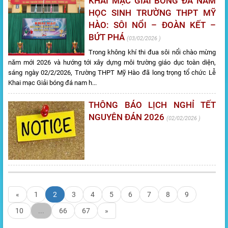
KHAI MẠC GIẢI BÓNG ĐÁ NAM
HỌC SINH TRƯỜNG THPT MỸ
HÀO: SÔI NỔI – ĐOÀN KẾT –
BỨT PHÁ
03/02/2026
Trong không khí thi đua sôi nổi chào mừng
năm mới 2026 và hướng tới xây dựng môi trường giáo dục toàn diện,
sáng ngày 02/2/2026, Trường THPT Mỹ Hào đã long trọng tổ chức Lễ
Khai mạc Giải bóng đá nam h...
THÔNG BÁO LỊCH NGHỈ TẾT
NGUYÊN ĐÁN 2026
02/02/2026
«
1
2
3
4
5
6
7
8
9
10
...
66
67
»