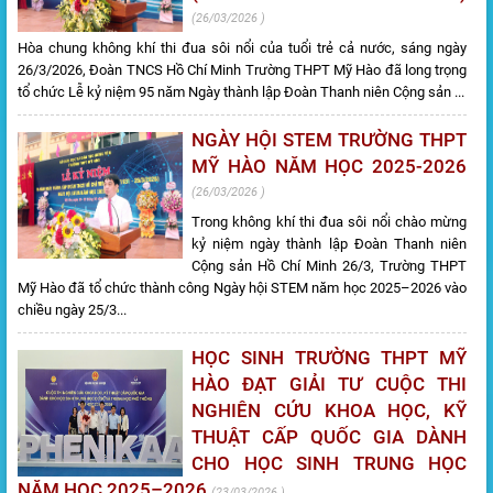
26/03/2026
Hòa chung không khí thi đua sôi nổi của tuổi trẻ cả nước, sáng ngày
26/3/2026, Đoàn TNCS Hồ Chí Minh Trường THPT Mỹ Hào đã long trọng
tổ chức Lễ kỷ niệm 95 năm Ngày thành lập Đoàn Thanh niên Cộng sản ...
NGÀY HỘI STEM TRƯỜNG THPT
MỸ HÀO NĂM HỌC 2025-2026
26/03/2026
Trong không khí thi đua sôi nổi chào mừng
kỷ niệm ngày thành lập Đoàn Thanh niên
Cộng sản Hồ Chí Minh 26/3, Trường THPT
Mỹ Hào đã tổ chức thành công Ngày hội STEM năm học 2025–2026 vào
chiều ngày 25/3...
HỌC SINH TRƯỜNG THPT MỸ
HÀO ĐẠT GIẢI TƯ CUỘC THI
NGHIÊN CỨU KHOA HỌC, KỸ
THUẬT CẤP QUỐC GIA DÀNH
CHO HỌC SINH TRUNG HỌC
NĂM HỌC 2025–2026
23/03/2026