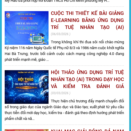
Mỹ Hào đã phối hợp với Đoàn TNCS Hồ Chí Minh phường Mỹ H...
CUỘC THI THIẾT KẾ BÀI GIẢNG
E-LEARNING BẰNG ỨNG DỤNG
TRÍ TUỆ NHÂN TẠO (AI)
06/03/2026
Trong không khí thi đua sôi nổi chào mừng
Kỷ niệm 116 năm Ngày Quốc tế Phụ nữ 8/3 và 1986 năm cuộc khởi nghĩa
Hai Bà Trưng; trước bối cảnh cuộc cách mạng công nghiệp 4.0 đang
phát triển mạnh mẽ, giáo ...
HỘI THẢO ỨNG DỤNG TRÍ TUỆ
NHÂN TẠO (AI) TRONG DẠY HỌC
VÀ KIỂM TRA ĐÁNH GIÁ
03/03/2026
Thực hiện chủ trương đẩy mạnh chuyển đổi
số trong giáo dục của ngành Giáo dục và Đào tạo; xuất phát từ yêu cầu
thực tiễn đổi mới dạy học, kiểm tra - đánh giá theo định hướng phát triển
phẩm chất và nă...