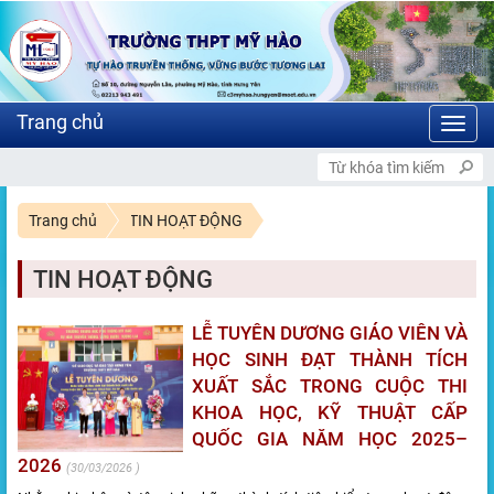
Toggl
navig
CHÀO MỪNG BẠN ĐẾN VỚI C
Trang chủ
TIN HOẠT ĐỘNG
TIN HOẠT ĐỘNG
LỄ TUYÊN DƯƠNG GIÁO VIÊN VÀ
HỌC SINH ĐẠT THÀNH TÍCH
XUẤT SẮC TRONG CUỘC THI
KHOA HỌC, KỸ THUẬT CẤP
QUỐC GIA NĂM HỌC 2025–
2026
30/03/2026