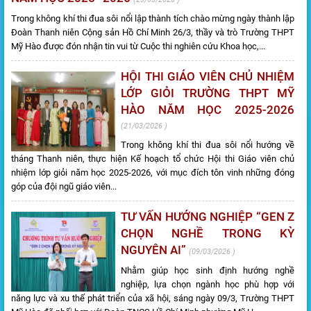
Trong không khí thi đua sôi nổi lập thành tích chào mừng ngày thành lập
Đoàn Thanh niên Cộng sản Hồ Chí Minh 26/3, thầy và trò Trường THPT
Mỹ Hào được đón nhận tin vui từ Cuộc thi nghiên cứu Khoa học,...
HỘI THI GIÁO VIÊN CHỦ NHIỆM
LỚP GIỎI TRƯỜNG THPT MỸ
HÀO NĂM HỌC 2025-2026
21/03/2026
Trong không khí thi đua sôi nổi hướng về
tháng Thanh niên, thực hiện Kế hoạch tổ chức Hội thi Giáo viên chủ
nhiệm lớp giỏi năm học 2025-2026, với mục đích tôn vinh những đóng
góp của đội ngũ giáo viên...
TƯ VẤN HƯỚNG NGHIỆP “GEN Z
CHỌN NGHỀ TRONG KỲ
NGUYÊN AI”
09/03/2026
Nhằm giúp học sinh định hướng nghề
nghiệp, lựa chọn ngành học phù hợp với
năng lực và xu thế phát triển của xã hội, sáng ngày 09/3, Trường THPT