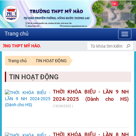
Toggl
navig
THPT MỸ HÀO.
Trang chủ
TIN HOẠT ĐỘNG
TIN HOẠT ĐỘNG
THỜI KHÓA BIỂU - LẦN 9 NH
2024-2025 (Dành cho HS)
18/04/2025
THỜI KHÓA BIỂU - LẦN 8 NH