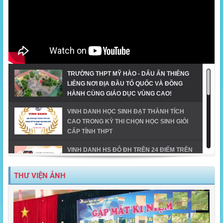
TRƯỜNG THPT MỸ HÀO - DẤU ẤN THIÊNG
LIÊNG NƠI ĐỊA ĐẦU TỔ QUỐC VÀ ĐỒNG
HÀNH CÙNG GIÁO DỤC VÙNG CAO!
VINH DANH HỌC SINH ĐẠT THÀNH TÍCH
CAO TRONG KỲ THI CHỌN HỌC SINH GIỎI
CẤP TỈNH THPT
VINH DANH HS ĐỖ ĐH TRÊN 24 ĐIỂM TRÊN
ĐỊA BÀN TX MỸ HÀO-NĂM 2023
THƯ VIỆN ẢNH
MỸ HÀO VINH DANH HỌC SINH GIỎI CẤP
TỈNH NĂM HỌC 2023-2024