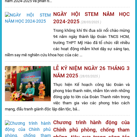
năm 2024-2025 và phân tí...
NGÀY HỘI STEM NĂM HỌC
2024-2025
28/03/2025
Trong không khí thi đua sôi nổi chào mừng
94 năm ngày thành lập Đoàn TNCS HCM,
trường THPT Mỹ Hào đã tổ chức rất nhiều
các hoạt động nhằm khơi dậy sự sáng tạo,
niềm say mê nghiên cứu khoa học của các ...
LỄ KỶ NIỆM NGÀY 26 THÁNG 3
NĂM 2025
28/03/2025
Thực hiện Kế hoạch công tác Đoàn và
phong trào thanh niên, nhằm tôn vinh những
đóng góp to lớn của Đoàn Thanh niên trong
việc tham gia vào các phong trào cách
mạng, đấu tranh giành độc lập dân tộc, bả...
Chương trình hành động của
Chính phủ phòng, chống tham