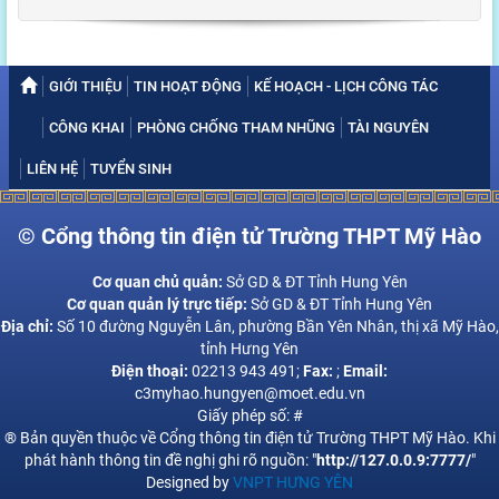
GIỚI THIỆU
TIN HOẠT ĐỘNG
KẾ HOẠCH - LỊCH CÔNG TÁC
CÔNG KHAI
PHÒNG CHỐNG THAM NHŨNG
TÀI NGUYÊN
LIÊN HỆ
TUYỂN SINH
© Cổng thông tin điện tử Trường THPT Mỹ Hào
Cơ quan chủ quản:
Sở GD & ĐT Tỉnh Hung Yên
Cơ quan quản lý trực tiếp:
Sở GD & ĐT Tỉnh Hung Yên
Địa chỉ:
Số 10 đường Nguyễn Lân, phường Bần Yên Nhân, thị xã Mỹ Hào,
tỉnh Hưng Yên
Điện thoại:
02213 943 491;
Fax:
;
Email:
c3myhao.hungyen@moet.edu.vn
Giấy phép số: #
® Bản quyền thuộc về Cổng thông tin điện tử Trường THPT Mỹ Hào. Khi
phát hành thông tin đề nghị ghi rõ nguồn: "
http://127.0.0.9:7777/
"
Designed by
VNPT HƯNG YÊN