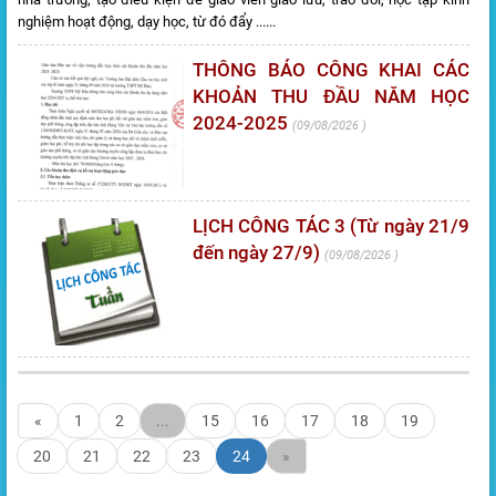
nghiệm hoạt động, dạy học, từ đó đẩy ......
THÔNG BÁO CÔNG KHAI CÁC
KHOẢN THU ĐẦU NĂM HỌC
2024-2025
09/08/2026
LỊCH CÔNG TÁC 3 (Từ ngày 21/9
đến ngày 27/9)
09/08/2026
«
1
2
...
15
16
17
18
19
20
21
22
23
24
»