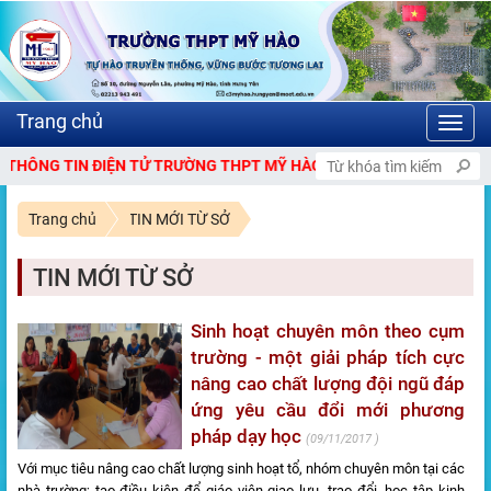
Toggl
navig
NG TIN ĐIỆN TỬ TRƯỜNG THPT MỸ HÀO.
Trang chủ
TIN MỚI TỪ SỞ
TIN MỚI TỪ SỞ
Sinh hoạt chuyên môn theo cụm
trường - một giải pháp tích cực
nâng cao chất lượng đội ngũ đáp
ứng yêu cầu đổi mới phương
pháp dạy học
09/11/2017
Với mục tiêu nâng cao chất lượng sinh hoạt tổ, nhóm chuyên môn tại các
nhà trường; tạo điều kiện để giáo viên giao lưu, trao đổi, học tập kinh