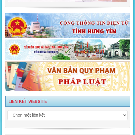
TÌNH YÊU TRƯỜNG THPT MỸ HÀO
LIÊN KẾT WEBSITE