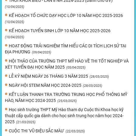
THỜI KHÓA BIỂU - LẦN 8 NH 2024-2025 (Dành cho GV)
(10/04/2025)
KẾ HOẠCH TỔ CHỨC DẠY HỌC LỚP 10 NĂM HỌC 2025-2026
(10/04/2025)
KẾ HOẠCH TUYỂN SINH LỚP 10 NĂM HỌC 2025-2026
(10/04/2025)
HOẠT ĐỘNG TRẢI NGHIỆM TÌM HIỂU CÁC DI TÍCH LỊCH SỬ TẠI
ĐỊA PHƯƠNG
(09/04/2025)
HỘI THẢO CỦA TRƯỜNG THPT MỸ HÀO VỀ THI TỐT NGHIỆP VÀ
XÉT TUYỂN ĐẠI HỌC NĂM 2025
(05/04/2025)
LỄ KỶ NIỆM NGÀY 26 THÁNG 3 NĂM 2025
(28/03/2025)
NGÀY HỘI STEM NĂM HỌC 2024-2025
(28/03/2025)
KẾT LUẬN THANH TRA TRƯỜNG TRUNG HỌC PHỔ THÔNG MỸ
HÀO, NĂM HỌC 2024-2025
(25/03/2025)
Học sinh trường THPT Mỹ Hào tham dự Cuộc thi Khoa học kỹ
thuật cấp quốc gia dành cho học sinh trung học năm học 2024-
2025
(21/03/2025)
CUỘC THI 'VŨ ĐIỆU SẮC MÀU'
(22/03/2025)