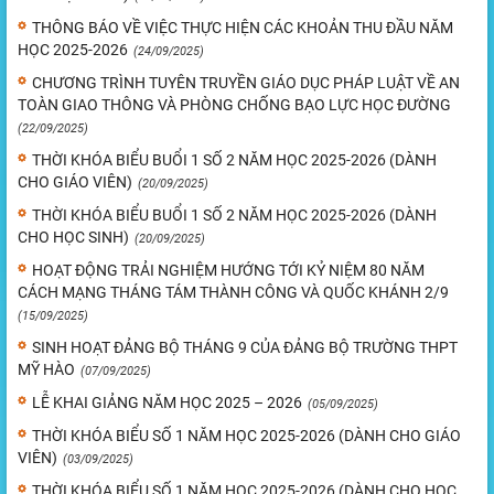
THÔNG BÁO VỀ VIỆC THỰC HIỆN CÁC KHOẢN THU ĐẦU NĂM
HỌC 2025-2026
(24/09/2025)
CHƯƠNG TRÌNH TUYÊN TRUYỀN GIÁO DỤC PHÁP LUẬT VỀ AN
TOÀN GIAO THÔNG VÀ PHÒNG CHỐNG BẠO LỰC HỌC ĐƯỜNG
(22/09/2025)
THỜI KHÓA BIỂU BUỔI 1 SỐ 2 NĂM HỌC 2025-2026 (DÀNH
CHO GIÁO VIÊN)
(20/09/2025)
THỜI KHÓA BIỂU BUỔI 1 SỐ 2 NĂM HỌC 2025-2026 (DÀNH
CHO HỌC SINH)
(20/09/2025)
HOẠT ĐỘNG TRẢI NGHIỆM HƯỚNG TỚI KỶ NIỆM 80 NĂM
CÁCH MẠNG THÁNG TÁM THÀNH CÔNG VÀ QUỐC KHÁNH 2/9
(15/09/2025)
SINH HOẠT ĐẢNG BỘ THÁNG 9 CỦA ĐẢNG BỘ TRƯỜNG THPT
MỸ HÀO
(07/09/2025)
LỄ KHAI GIẢNG NĂM HỌC 2025 – 2026
(05/09/2025)
THỜI KHÓA BIỂU SỐ 1 NĂM HỌC 2025-2026 (DÀNH CHO GIÁO
VIÊN)
(03/09/2025)
THỜI KHÓA BIỂU SỐ 1 NĂM HỌC 2025-2026 (DÀNH CHO HỌC