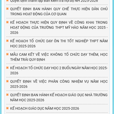
Quyết định thành lập Ban kiểm tra nội bộ NH 2025-2026
QUYẾT ĐỊNH BAN HÀNH QUY CHẾ THỰC HIỆN DÂN CHỦ
TRONG HOẠT ĐỘNG CỦA CƠ QUAN
KẾ HOẠCH THỰC HIỆN QUY ĐỊNH VỀ CÔNG KHAI TRONG
HOẠT ĐỘNG CỦA TRƯỜNG THPT MỸ HÀO NĂM HỌC 2025 -
2026
KẾ HOẠCH TỔ CHỨC DẠY ÔN THI TỐT NGHIỆP THPT NĂM
HỌC 2025-2026
MẪU CAM KẾT VỀ VIỆC KHÔNG TỔ CHỨC DẠY THÊM, HỌC
THÊM TRÁI QUY ĐỊNH
KẾ HOẠCH TỔ CHỨC DẠY HỌC 2 BUỔI/NGÀY NĂM HỌC 2025-
2026
QUYẾT ĐỊNH VỀ VIỆC PHÂN CÔNG NHIỆM VỤ NĂM HỌC
2025-2026
QUYẾT ĐỊNH BAN HÀNH KẾ HOẠCH GIÁO DỤC NHÀ TRƯỜNG
NĂM HỌC 2025-2026
KẾ HOẠCH GIÁO DỤC NĂM HỌC 2025-2026