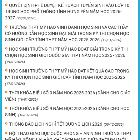
QUYẾT ĐỊNH PHÊ DUYỆT KẾ HOẠCH TUYỂN SINH VÀO LỚP 10
TRUNG HỌC PHỔ THÔNG TỈNH HƯNG YÊN NĂM HỌC 2026-
2027
(29/01/2026)
TRƯỜNG THPT MỸ HÀO VINH DANH HỌC SINH VÀ CÁC THẦY
CÔ HƯỚNG DẪN HỌC SINH ĐẠT GIẢI TRONG KỲ THI CHỌN HỌC
SINH GIỎI CẤP TỈNH THPT NĂM HỌC 2025-2026
(19/01/2026)
HỌC SINH TRƯỜNG THPT MỸ HÀO ĐOẠT GIẢI TRONG KỲ THI
CHỌN HỌC SINH GIỎI QUỐC GIA THPT NĂM HỌC 2025 - 2026
(19/01/2026)
HỌC SINH TRƯỜNG THPT MỸ HÀO ĐẠT KẾT QUẢ CAO TRONG
KỲ THI CHỌN HỌC SINH GIỎI CẤP TỈNH NĂM HỌC 2025-2026
(17/01/2026)
THỜI KHÓA BIỂU SỐ 9 NĂM HỌC 2025-2026 (DÀNH CHO GIÁO
VIÊN)
(16/01/2026)
THỜI KHÓA BIỂU SỐ 9 NĂM HỌC 2025-2026 (DÀNH CHO HỌC
SINH)
(16/01/2026)
THÔNG BÁO LỊCH NGHỈ TẾT DƯƠNG LỊCH 2026
(30/12/2025)
HỘI THAO GIÁO DỤC QUỐC PHÒNG – AN NINH TRƯỜNG THPT
MỸ HÀO: SỐNG LẠI HÀO KHÍ CÁCH MẠNG GIỮA THỜI ĐẠI MỚI