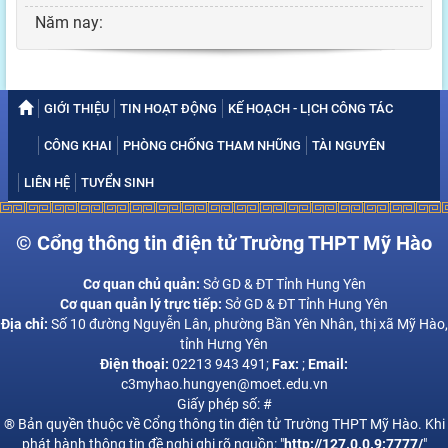
Năm nay:
GIỚI THIỆU
TIN HOẠT ĐỘNG
KẾ HOẠCH - LỊCH CÔNG TÁC
CÔNG KHAI
PHÒNG CHỐNG THAM NHŨNG
TÀI NGUYÊN
LIÊN HỆ
TUYỂN SINH
© Cổng thông tin điện tử Trường THPT Mỹ Hào
Cơ quan chủ quản:
Sở GD & ĐT Tỉnh Hung Yên
Cơ quan quản lý trực tiếp:
Sở GD & ĐT Tỉnh Hung Yên
Địa chỉ:
Số 10 đường Nguyễn Lân, phường Bần Yên Nhân, thị xã Mỹ Hào,
tỉnh Hưng Yên
Điện thoại:
02213 943 491;
Fax:
;
Email:
c3myhao.hungyen@moet.edu.vn
Giấy phép số: #
® Bản quyền thuộc về Cổng thông tin điện tử Trường THPT Mỹ Hào. Khi
phát hành thông tin đề nghị ghi rõ nguồn: "
http://127.0.0.9:7777/
"