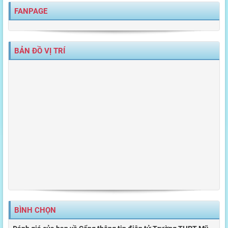
FANPAGE
BẢN ĐỒ VỊ TRÍ
BÌNH CHỌN