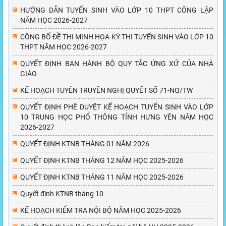
HƯỚNG DẪN TUYỂN SINH VÀO LỚP 10 THPT CÔNG LẬP
NĂM HỌC 2026-2027
CÔNG BỐ ĐỀ THI MINH HỌA KỲ THI TUYỂN SINH VÀO LỚP 10
THPT NĂM HỌC 2026-2027
QUYẾT ĐỊNH BAN HÀNH BỘ QUY TẮC ỨNG XỬ CỦA NHÀ
GIÁO
KẾ HOẠCH TUYÊN TRUYỀN NGHỊ QUYẾT SỐ 71-NQ/TW
QUYẾT ĐỊNH PHÊ DUYỆT KẾ HOẠCH TUYỂN SINH VÀO LỚP
10 TRUNG HỌC PHỔ THÔNG TỈNH HƯNG YÊN NĂM HỌC
2026-2027
QUYẾT ĐỊNH KTNB THÁNG 01 NĂM 2026
QUYẾT ĐỊNH KTNB THÁNG 12 NĂM HỌC 2025-2026
QUYẾT ĐỊNH KTNB THÁNG 11 NĂM HỌC 2025-2026
Quyết định KTNB tháng 10
KẾ HOẠCH KIỂM TRA NỘI BỘ NĂM HỌC 2025-2026