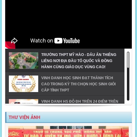
TRƯỜNG THPT MỸ HÀO - DẤU ẤN THIÊNG
LIÊNG NƠI ĐỊA ĐẦU TỔ QUỐC VÀ ĐỒNG
HÀNH CÙNG GIÁO DỤC VÙNG CAO!
VINH DANH HỌC SINH ĐẠT THÀNH TÍCH
CAO TRONG KỲ THI CHỌN HỌC SINH GIỎI
CẤP TỈNH THPT
VINH DANH HS ĐỖ ĐH TRÊN 24 ĐIỂM TRÊN
ĐỊA BÀN TX MỸ HÀO-NĂM 2023
THƯ VIỆN ẢNH
MỸ HÀO VINH DANH HỌC SINH GIỎI CẤP
TỈNH NĂM HỌC 2023-2024