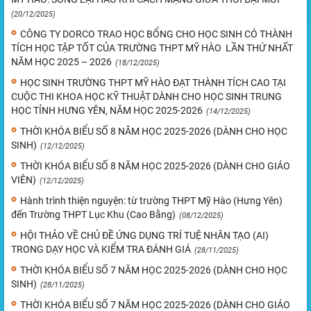
(20/12/2025)
CÔNG TY DORCO TRAO HỌC BỔNG CHO HỌC SINH CÓ THÀNH
TÍCH HỌC TẬP TỐT CỦA TRƯỜNG THPT MỸ HÀO LẦN THỨ NHẤT
NĂM HỌC 2025 – 2026
(18/12/2025)
HỌC SINH TRƯỜNG THPT MỸ HÀO ĐẠT THÀNH TÍCH CAO TẠI
CUỘC THI KHOA HỌC KỸ THUẬT DÀNH CHO HỌC SINH TRUNG
HỌC TỈNH HƯNG YÊN, NĂM HỌC 2025-2026
(14/12/2025)
THỜI KHÓA BIỂU SỐ 8 NĂM HỌC 2025-2026 (DÀNH CHO HỌC
SINH)
(12/12/2025)
THỜI KHÓA BIỂU SỐ 8 NĂM HỌC 2025-2026 (DÀNH CHO GIÁO
VIÊN)
(12/12/2025)
Hành trình thiện nguyện: từ trường THPT Mỹ Hào (Hưng Yên)
đến Trường THPT Lục Khu (Cao Bằng)
(08/12/2025)
HỘI THẢO VỀ CHỦ ĐỀ ỨNG DỤNG TRÍ TUỆ NHÂN TẠO (AI)
TRONG DẠY HỌC VÀ KIỂM TRA ĐÁNH GIÁ
(28/11/2025)
THỜI KHÓA BIỂU SỐ 7 NĂM HỌC 2025-2026 (DÀNH CHO HỌC
SINH)
(28/11/2025)
THỜI KHÓA BIỂU SỐ 7 NĂM HỌC 2025-2026 (DÀNH CHO GIÁO