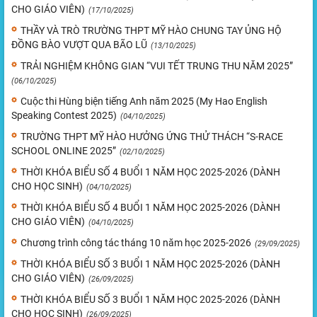
CHO GIÁO VIÊN)
(17/10/2025)
THẦY VÀ TRÒ TRƯỜNG THPT MỸ HÀO CHUNG TAY ỦNG HỘ
ĐỒNG BÀO VƯỢT QUA BÃO LŨ
(13/10/2025)
TRẢI NGHIỆM KHÔNG GIAN “VUI TẾT TRUNG THU NĂM 2025”
(06/10/2025)
Cuộc thi Hùng biện tiếng Anh năm 2025 (My Hao English
Speaking Contest 2025)
(04/10/2025)
TRƯỜNG THPT MỸ HÀO HƯỞNG ỨNG THỬ THÁCH “S-RACE
SCHOOL ONLINE 2025”
(02/10/2025)
THỜI KHÓA BIỂU SỐ 4 BUỔI 1 NĂM HỌC 2025-2026 (DÀNH
CHO HỌC SINH)
(04/10/2025)
THỜI KHÓA BIỂU SỐ 4 BUỔI 1 NĂM HỌC 2025-2026 (DÀNH
CHO GIÁO VIÊN)
(04/10/2025)
Chương trình công tác tháng 10 năm học 2025-2026
(29/09/2025)
THỜI KHÓA BIỂU SỐ 3 BUỔI 1 NĂM HỌC 2025-2026 (DÀNH
CHO GIÁO VIÊN)
(26/09/2025)
THỜI KHÓA BIỂU SỐ 3 BUỔI 1 NĂM HỌC 2025-2026 (DÀNH
CHO HỌC SINH)
(26/09/2025)