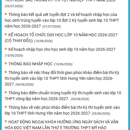
TÍCH XUẤT SẮC TRONG KỲ THI TỐT NGHIỆP THPT NĂM 2026
(03/07/2026)
Thông báo kết quả xét tuyển đợt 2 và kế hoạch nhập học của
học sinh trúng tuyển vào lớp 10 đợt 2 Kỳ tuyển sinh lớp 10 THPT
năm học 2026-2027
(01/07/2026)
KẾ HOẠCH TỔ CHỨC DẠY HỌC LỚP 10 NĂM HỌC 2026-2027
(CÓ THAY ĐỔI))
(16/06/2026)
Kế hoạch nhập học cho học sinh lớp 10 năm học 2026-2027
(15/06/2026)
THÔNG BÁO NHẬP HỌC
(10/06/2026)
Thông báo về việc thay đổi thời gian phúc khảo điểm bài thi Kỳ
thi tuyển sinh vào lớp 10 THPT tỉnh Hưng Yên năm học 2026-
2027
(06/06/2026)
Thông báo điểm chuẩn trúng tuyển Kỳ thi tuyển sinh vào lớp 10
THPT công lập năm học 2026-2027.
(05/06/2026)
Thông báo về việc phúc khảo điểm bài thi Kỳ thi tuyển sinh vào
lớp 10 THPT tỉnh Hưng Yên năm học 2026-2027
(05/06/2026)
HOẠT ĐỘNG NGOẠI KHÓA HƯỞNG ỨNG NGÀY SÁCH VÀ VĂN
HÓA ĐỌC VIỆT NAM LẦN THỨ 5 TRƯỜNG THPT MỸ HÀO