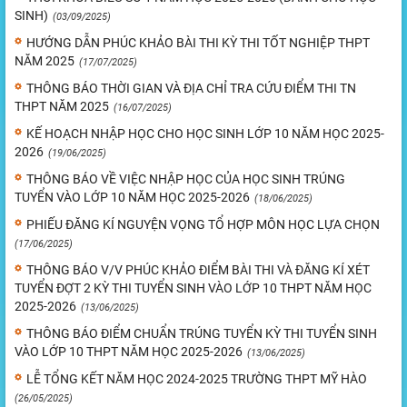
SINH)
(03/09/2025)
HƯỚNG DẪN PHÚC KHẢO BÀI THI KỲ THI TỐT NGHIỆP THPT
NĂM 2025
(17/07/2025)
THÔNG BÁO THỜI GIAN VÀ ĐỊA CHỈ TRA CỨU ĐIỂM THI TN
THPT NĂM 2025
(16/07/2025)
KẾ HOẠCH NHẬP HỌC CHO HỌC SINH LỚP 10 NĂM HỌC 2025-
2026
(19/06/2025)
THÔNG BÁO VỀ VIỆC NHẬP HỌC CỦA HỌC SINH TRÚNG
TUYỂN VÀO LỚP 10 NĂM HỌC 2025-2026
(18/06/2025)
PHIẾU ĐĂNG KÍ NGUYỆN VỌNG TỔ HỢP MÔN HỌC LỰA CHỌN
(17/06/2025)
THÔNG BÁO V/V PHÚC KHẢO ĐIỂM BÀI THI VÀ ĐĂNG KÍ XÉT
TUYỂN ĐỢT 2 KỲ THI TUYỂN SINH VÀO LỚP 10 THPT NĂM HỌC
2025-2026
(13/06/2025)
THÔNG BÁO ĐIỂM CHUẨN TRÚNG TUYỂN KỲ THI TUYỂN SINH
VÀO LỚP 10 THPT NĂM HỌC 2025-2026
(13/06/2025)
LỄ TỔNG KẾT NĂM HỌC 2024-2025 TRƯỜNG THPT MỸ HÀO
(26/05/2025)