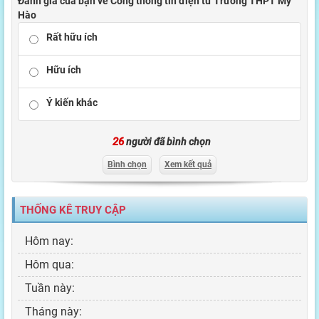
Đánh giá của bạn về Cổng thông tin điện tử Trường THPT Mỹ
Hào
Rất hữu ích
Hữu ích
Ý kiến khác
26
người đã bình chọn
Bình chọn
Xem kết quả
THỐNG KÊ TRUY CẬP
Hôm nay:
Hôm qua:
Tuần này:
Tháng này: