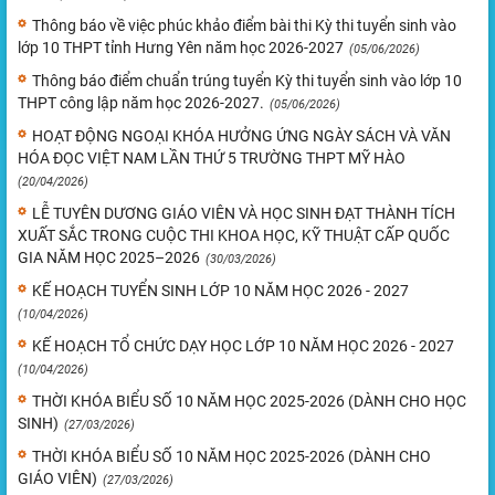
Thông báo về việc phúc khảo điểm bài thi Kỳ thi tuyển sinh vào
lớp 10 THPT tỉnh Hưng Yên năm học 2026-2027
(05/06/2026)
Thông báo điểm chuẩn trúng tuyển Kỳ thi tuyển sinh vào lớp 10
THPT công lập năm học 2026-2027.
(05/06/2026)
HOẠT ĐỘNG NGOẠI KHÓA HƯỞNG ỨNG NGÀY SÁCH VÀ VĂN
HÓA ĐỌC VIỆT NAM LẦN THỨ 5 TRƯỜNG THPT MỸ HÀO
(20/04/2026)
LỄ TUYÊN DƯƠNG GIÁO VIÊN VÀ HỌC SINH ĐẠT THÀNH TÍCH
XUẤT SẮC TRONG CUỘC THI KHOA HỌC, KỸ THUẬT CẤP QUỐC
GIA NĂM HỌC 2025–2026
(30/03/2026)
KẾ HOẠCH TUYỂN SINH LỚP 10 NĂM HỌC 2026 - 2027
(10/04/2026)
KẾ HOẠCH TỔ CHỨC DẠY HỌC LỚP 10 NĂM HỌC 2026 - 2027
(10/04/2026)
THỜI KHÓA BIỂU SỐ 10 NĂM HỌC 2025-2026 (DÀNH CHO HỌC
SINH)
(27/03/2026)
THỜI KHÓA BIỂU SỐ 10 NĂM HỌC 2025-2026 (DÀNH CHO
GIÁO VIÊN)
(27/03/2026)