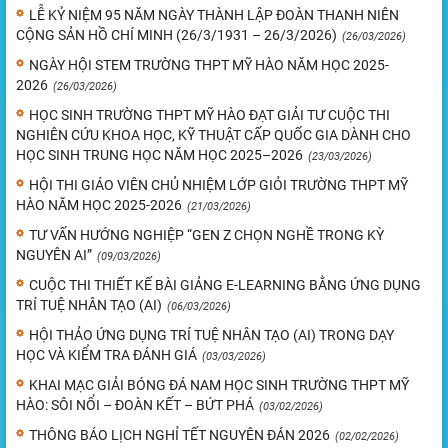
LỄ KỶ NIỆM 95 NĂM NGÀY THÀNH LẬP ĐOÀN THANH NIÊN
CỘNG SẢN HỒ CHÍ MINH (26/3/1931 – 26/3/2026)
(26/03/2026)
NGÀY HỘI STEM TRƯỜNG THPT MỸ HÀO NĂM HỌC 2025-
2026
(26/03/2026)
HỌC SINH TRƯỜNG THPT MỸ HÀO ĐẠT GIẢI TƯ CUỘC THI
NGHIÊN CỨU KHOA HỌC, KỸ THUẬT CẤP QUỐC GIA DÀNH CHO
HỌC SINH TRUNG HỌC NĂM HỌC 2025–2026
(23/03/2026)
HỘI THI GIÁO VIÊN CHỦ NHIỆM LỚP GIỎI TRƯỜNG THPT MỸ
HÀO NĂM HỌC 2025-2026
(21/03/2026)
TƯ VẤN HƯỚNG NGHIỆP “GEN Z CHỌN NGHỀ TRONG KỲ
NGUYÊN AI”
(09/03/2026)
CUỘC THI THIẾT KẾ BÀI GIẢNG E-LEARNING BẰNG ỨNG DỤNG
TRÍ TUỆ NHÂN TẠO (AI)
(06/03/2026)
HỘI THẢO ỨNG DỤNG TRÍ TUỆ NHÂN TẠO (AI) TRONG DẠY
HỌC VÀ KIỂM TRA ĐÁNH GIÁ
(03/03/2026)
KHAI MẠC GIẢI BÓNG ĐÁ NAM HỌC SINH TRƯỜNG THPT MỸ
HÀO: SÔI NỔI – ĐOÀN KẾT – BỨT PHÁ
(03/02/2026)
THÔNG BÁO LỊCH NGHỈ TẾT NGUYÊN ĐÁN 2026
(02/02/2026)