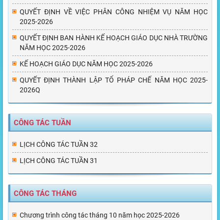
QUYẾT ĐỊNH VỀ VIỆC PHÂN CÔNG NHIỆM VỤ NĂM HỌC
2025-2026
QUYẾT ĐỊNH BAN HÀNH KẾ HOẠCH GIÁO DỤC NHÀ TRƯỜNG
NĂM HỌC 2025-2026
KẾ HOẠCH GIÁO DỤC NĂM HỌC 2025-2026
QUYẾT ĐỊNH THÀNH LẬP TỔ PHÁP CHẾ NĂM HỌC 2025-
2026Q
CÔNG TÁC TUẦN
LỊCH CÔNG TÁC TUẦN 32
LỊCH CÔNG TÁC TUẦN 31
CÔNG TÁC THÁNG
Chương trình công tác tháng 10 năm học 2025-2026