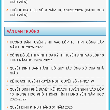
GIÁO VIÊN)
THỜI KHÓA BIỂU SỐ 9 NĂM HỌC 2025-2026 (DÀNH CHO
GIÁO VIÊN)
VĂN BẢN TRƯỜNG
HƯỚNG DẪN TUYỂN SINH VÀO LỚP 10 THPT CÔNG LẬP
NĂM HỌC 2026-2027
CÔNG BỐ ĐỀ THI MINH HỌA KỲ THI TUYỂN SINH VÀO LỚP 10
THPT NĂM HỌC 2026-2027
QUYẾT ĐỊNH BAN HÀNH BỘ QUY TẮC ỨNG XỬ CỦA NHÀ
GIÁO
KẾ HOẠCH TUYÊN TRUYỀN NGHỊ QUYẾT SỐ 71-NQ/TW
QUYẾT ĐỊNH PHÊ DUYỆT KẾ HOẠCH TUYỂN SINH VÀO LỚP
10 TRUNG HỌC PHỔ THÔNG TỈNH HƯNG YÊN NĂM HỌC
2026-2027
QUYẾT ĐỊNH KTNB THÁNG 01 NĂM 2026