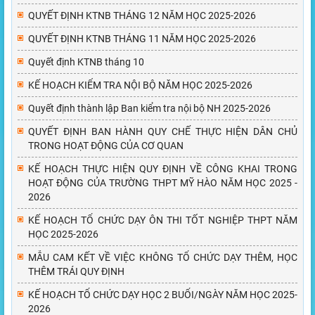
QUYẾT ĐỊNH KTNB THÁNG 12 NĂM HỌC 2025-2026
QUYẾT ĐỊNH KTNB THÁNG 11 NĂM HỌC 2025-2026
Quyết định KTNB tháng 10
KẾ HOẠCH KIỂM TRA NỘI BỘ NĂM HỌC 2025-2026
Quyết định thành lập Ban kiểm tra nội bộ NH 2025-2026
QUYẾT ĐỊNH BAN HÀNH QUY CHẾ THỰC HIỆN DÂN CHỦ
TRONG HOẠT ĐỘNG CỦA CƠ QUAN
KẾ HOẠCH THỰC HIỆN QUY ĐỊNH VỀ CÔNG KHAI TRONG
HOẠT ĐỘNG CỦA TRƯỜNG THPT MỸ HÀO NĂM HỌC 2025 -
2026
KẾ HOẠCH TỔ CHỨC DẠY ÔN THI TỐT NGHIỆP THPT NĂM
HỌC 2025-2026
MẪU CAM KẾT VỀ VIỆC KHÔNG TỔ CHỨC DẠY THÊM, HỌC
THÊM TRÁI QUY ĐỊNH
KẾ HOẠCH TỔ CHỨC DẠY HỌC 2 BUỔI/NGÀY NĂM HỌC 2025-
2026