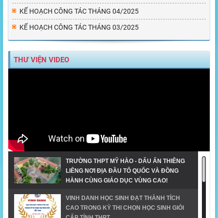
KẾ HOẠCH CÔNG TÁC THÁNG 04/2025
KẾ HOẠCH CÔNG TÁC THÁNG 03/2025
THƯ VIỆN VIDEO
TRƯỜNG THPT MỸ HÀO - DẤU ẤN THIÊNG
LIÊNG NƠI ĐỊA ĐẦU TỔ QUỐC VÀ ĐỒNG
HÀNH CÙNG GIÁO DỤC VÙNG CAO!
VINH DANH HỌC SINH ĐẠT THÀNH TÍCH
CAO TRONG KỲ THI CHỌN HỌC SINH GIỎI
CẤP TỈNH THPT