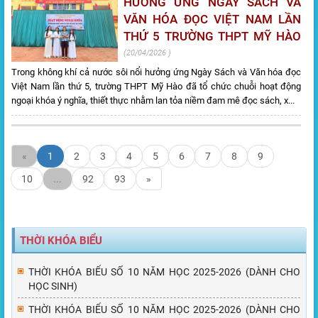
HƯỞNG ỨNG NGÀY SÁCH VÀ
VĂN HÓA ĐỌC VIỆT NAM LẦN
THỨ 5 TRƯỜNG THPT MỸ HÀO
20/04/2026
Trong không khí cả nước sôi nổi hưởng ứng Ngày Sách và Văn hóa đọc
Việt Nam lần thứ 5, trường THPT Mỹ Hào đã tổ chức chuỗi hoạt động
ngoại khóa ý nghĩa, thiết thực nhằm lan tỏa niềm đam mê đọc sách, x...
«
1
2
3
4
5
6
7
8
9
10
...
92
93
»
THỜI KHÓA BIỂU
THỜI KHÓA BIỂU SỐ 10 NĂM HỌC 2025-2026 (DÀNH CHO
HỌC SINH)
THỜI KHÓA BIỂU SỐ 10 NĂM HỌC 2025-2026 (DÀNH CHO