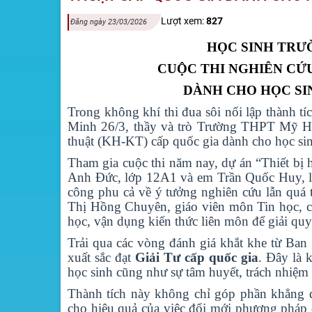
Lượt xem:
827
Đăng ngày 23/03/2026
HỌC SINH TRƯ
CUỘC THI NGHIÊN CỨ
DÀNH CHO HỌC SI
Trong không khí thi đua sôi nổi lập thành t
Minh 26/3, thầy và trò Trường THPT Mỹ Hà
thuật (KH-KT) cấp quốc gia dành cho học si
Tham gia cuộc thi năm nay, dự án “Thiết bị 
Anh Đức, lớp 12A1 và em Trần Quốc Huy, lớ
công phu cả về ý tưởng nghiên cứu lẫn quá 
Thị Hồng Chuyên, giáo viên môn Tin học, cá
học, vận dụng kiến thức liên môn để giải quyế
Trải qua các vòng đánh giá khắt khe từ B
xuất sắc đạt
Giải Tư cấp quốc gia
. Đây là 
học sinh cũng như sự tâm huyết, trách nhiệm
Thành tích này không chỉ góp phần khẳng đ
cho hiệu quả của việc đổi mới phương pháp d