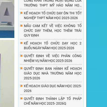
CÔNG KHAI TRONG HOẠT ĐỘNG CỦA
TRƯỜNG THPT MỸ HÀO NĂM HỌC
2025 - 2026
KẾ HOẠCH TỔ CHỨC DẠY ÔN THI TỐT
NGHIỆP THPT NĂM HỌC 2025-2026
MẪU CAM KẾT VỀ VIỆC KHÔNG TỔ
CHỨC DẠY THÊM, HỌC THÊM TRÁI
QUY ĐỊNH
KẾ HOẠCH TỔ CHỨC DẠY HỌC 2
BUỔI/NGÀY NĂM HỌC 2025-2026
QUYẾT ĐỊNH VỀ VIỆC PHÂN CÔNG
NHIỆM VỤ NĂM HỌC 2025-2026
QUYẾT ĐỊNH BAN HÀNH KẾ HOẠCH
GIÁO DỤC NHÀ TRƯỜNG NĂM HỌC
2025-2026
KẾ HOẠCH GIÁO DỤC NĂM HỌC 2025-
2026
QUYẾT ĐỊNH THÀNH LẬP TỔ PHÁP
CHẾ NĂM HỌC 2025- 2026Q