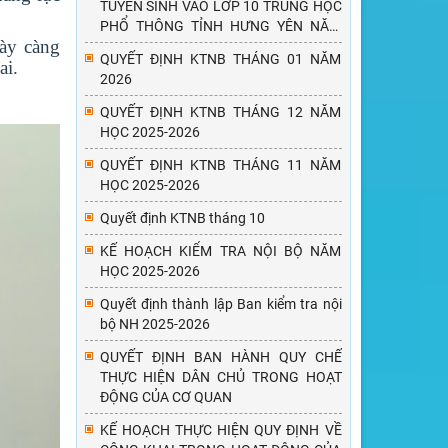
TUYỂN SINH VÀO LỚP 10 TRUNG HỌC
PHỔ THÔNG TỈNH HƯNG YÊN NĂM
gày càng
HỌC 2026-2027
QUYẾT ĐỊNH KTNB THÁNG 01 NĂM
ai.
2026
QUYẾT ĐỊNH KTNB THÁNG 12 NĂM
HỌC 2025-2026
QUYẾT ĐỊNH KTNB THÁNG 11 NĂM
HỌC 2025-2026
Quyết định KTNB tháng 10
KẾ HOẠCH KIỂM TRA NỘI BỘ NĂM
HỌC 2025-2026
Quyết định thành lập Ban kiểm tra nội
bộ NH 2025-2026
QUYẾT ĐỊNH BAN HÀNH QUY CHẾ
THỰC HIỆN DÂN CHỦ TRONG HOẠT
ĐỘNG CỦA CƠ QUAN
KẾ HOẠCH THỰC HIỆN QUY ĐỊNH VỀ