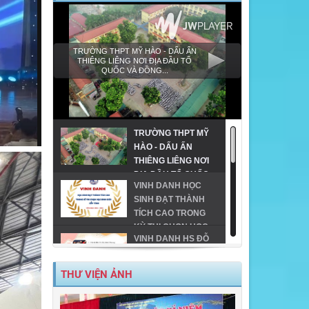
TRƯỜNG THPT MỸ HÀO - DẤU ẤN
THIÊNG LIÊNG NƠI ĐỊA ĐẦU TỔ
QUỐC VÀ ĐỒNG...
TRƯỜNG THPT MỸ
HÀO - DẤU ẤN
THIÊNG LIÊNG NƠI
ĐỊA ĐẦU TỔ QUỐC
VINH DANH HỌC
VÀ ĐỒNG HÀNH
SINH ĐẠT THÀNH
CÙNG GIÁO DỤC
TÍCH CAO TRONG
VÙNG CAO!
KỲ THI CHỌN HỌC
VINH DANH HS ĐỖ
SINH GIỎI CẤP TỈNH
ĐH TRÊN 24 ĐIỂM
THPT
TRÊN ĐỊA BÀN TX
THƯ VIỆN ẢNH
MỸ HÀO-NĂM 2023
MỸ HÀO VINH DANH
HỌC SINH GIỎI CẤP