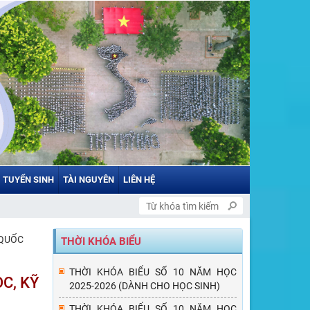
TUYỂN SINH
TÀI NGUYÊN
LIÊN HỆ
 QUỐC
THỜI KHÓA BIỂU
THỜI KHÓA BIỂU SỐ 10 NĂM HỌC
C, KỸ
2025-2026 (DÀNH CHO HỌC SINH)
THỜI KHÓA BIỂU SỐ 10 NĂM HỌC