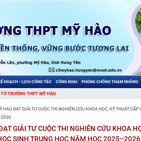
KẾ HOẠCH - LỊCH CÔNG TÁC
CÔNG KHAI
PHÒNG CHỐNG THAM NHŨNG
ÀO.
 HÀO ĐẠT GIẢI TƯ CUỘC THI NGHIÊN CỨU KHOA HỌC, KỸ THUẬT CẤP
–2026
ẠT GIẢI TƯ CUỘC THI NGHIÊN CỨU KHOA HỌ
HỌC SINH TRUNG HỌC NĂM HỌC 2025–2026