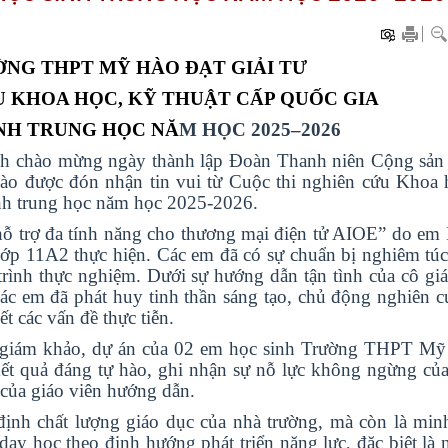
ỜNG THPT MỸ HÀO ĐẠT GIẢI TƯ
U KHOA HỌC, KỸ THUẬT CẤP QUỐC GIA
NH TRUNG HỌC NĂ
M HỌC 2025–2026
ích chào mừng ngày thành lập Đ
oàn Thanh niên Cộng sản
o được đón nhận tin vui từ Cuộc thi nghiên cứu Khoa 
nh trung học năm học 2025-2026.
hỗ trợ đa tính năng cho thương mại điện tử AIOE
” do em
p 11A2 thực hiện. Các em đã có sự chuẩn bị nghiêm túc
trình thực nghiệm. Dưới sự hướng dẫn tận tình của cô g
c em đã phát huy tinh thần sá
ng tạo, chủ động nghiên 
t các vấn đề thực tiễn.
an giám khảo, dự án của 02 em học sinh Trường THPT Mỹ
kết quả đáng tự hào, ghi nhận sự nỗ lực không ngừng củ
 của giáo viên hướng dẫn.
ịnh chất lượng giáo dục của nhà trường, mà còn là min
ạy học theo định hướng phát triển năng lực, đặc biệt là 