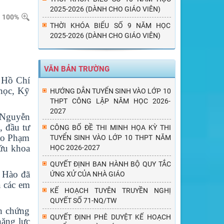
2025-2026 (DÀNH CHO GIÁO VIÊN)
100%
THỜI KHÓA BIỂU SỐ 9 NĂM HỌC
2025-2026 (DÀNH CHO GIÁO VIÊN)
VĂN BẢN TRƯỜNG
 Hồ Chí
học, Kỹ
HƯỚNG DẪN TUYỂN SINH VÀO LỚP 10
THPT CÔNG LẬP NĂM HỌC 2026-
2027
 Nguyễn
, đầu tư
CÔNG BỐ ĐỀ THI MINH HỌA KỲ THI
iáo Phạm
TUYỂN SINH VÀO LỚP 10 THPT NĂM
cứu khoa
HỌC 2026-2027
QUYẾT ĐỊNH BAN HÀNH BỘ QUY TẮC
 Hào đã
ỨNG XỬ CỦA NHÀ GIÁO
a các em
KẾ HOẠCH TUYÊN TRUYỀN NGHỊ
QUYẾT SỐ 71-NQ/TW
h chứng
QUYẾT ĐỊNH PHÊ DUYỆT KẾ HOẠCH
năng lực