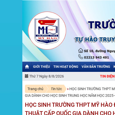
GIỚI THIỆU
TIN HOẠT ĐỘNG
VĂN BẢN TRƯỜNG
MỪNG BẠN ĐẾN VỚI CỔNG THÔNG TIN ĐIỆN TỬ TRƯỜNG THPT MỸ H
Thứ 7 Ngày 8/8/2026
Trang chủ
Tin tức
HỌC SINH TRƯỜNG THPT MỸ
GIA DÀNH CHO HỌC SINH TRUNG HỌC NĂM HỌC 2025
HỌC SINH TRƯỜNG THPT MỸ HÀO Đ
THUẬT CẤP QUỐC GIA DÀNH CHO 