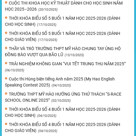
CUỘC THI KHOA HỌC KỸ THUẬT DÀNH CHO HỌC SINH NĂM
HỌC 2025–2026
(20/10/2025)
THỜI KHÓA BIỂU SỐ 5 BUỔI 1 NĂM HỌC 2025-2026 (DÀNH
CHO HỌC SINH)
(17/10/2025)
THỜI KHÓA BIỂU SỐ 5 BUỔI 1 NĂM HỌC 2025-2026 (DÀNH
CHO GIÁO VIÊN)
(17/10/2025)
THẦY VÀ TRÒ TRƯỜNG THPT MỸ HÀO CHUNG TAY ỦNG HỘ
ĐỒNG BÀO VƯỢT QUA BÃO LŨ
(13/10/2025)
TRẢI NGHIỆM KHÔNG GIAN “VUI TẾT TRUNG THU NĂM 2025”
(06/10/2025)
Cuộc thi Hùng biện tiếng Anh năm 2025 (My Hao English
Speaking Contest 2025)
(04/10/2025)
TRƯỜNG THPT MỸ HÀO HƯỞNG ỨNG THỬ THÁCH “S-RACE
SCHOOL ONLINE 2025”
(02/10/2025)
THỜI KHÓA BIỂU SỐ 4 BUỔI 1 NĂM HỌC 2025-2026 (DÀNH
CHO HỌC SINH)
(04/10/2025)
THỜI KHÓA BIỂU SỐ 4 BUỔI 1 NĂM HỌC 2025-2026 (DÀNH
CHO GIÁO VIÊN)
(04/10/2025)