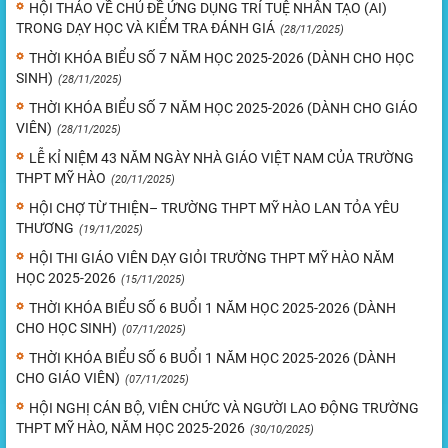
HỘI THẢO VỀ CHỦ ĐỀ ỨNG DỤNG TRÍ TUỆ NHÂN TẠO (AI)
TRONG DẠY HỌC VÀ KIỂM TRA ĐÁNH GIÁ
(28/11/2025)
THỜI KHÓA BIỂU SỐ 7 NĂM HỌC 2025-2026 (DÀNH CHO HỌC
SINH)
(28/11/2025)
THỜI KHÓA BIỂU SỐ 7 NĂM HỌC 2025-2026 (DÀNH CHO GIÁO
VIÊN)
(28/11/2025)
LỄ KỈ NIỆM 43 NĂM NGÀY NHÀ GIÁO VIỆT NAM CỦA TRƯỜNG
THPT MỸ HÀO
(20/11/2025)
HỘI CHỢ TỪ THIỆN– TRƯỜNG THPT MỸ HÀO LAN TỎA YÊU
THƯƠNG
(19/11/2025)
HỘI THI GIÁO VIÊN DẠY GIỎI TRƯỜNG THPT MỸ HÀO NĂM
HỌC 2025-2026
(15/11/2025)
THỜI KHÓA BIỂU SỐ 6 BUỔI 1 NĂM HỌC 2025-2026 (DÀNH
CHO HỌC SINH)
(07/11/2025)
THỜI KHÓA BIỂU SỐ 6 BUỔI 1 NĂM HỌC 2025-2026 (DÀNH
CHO GIÁO VIÊN)
(07/11/2025)
HỘI NGHỊ CÁN BỘ, VIÊN CHỨC VÀ NGƯỜI LAO ĐỘNG TRƯỜNG
THPT MỸ HÀO, NĂM HỌC 2025-2026
(30/10/2025)