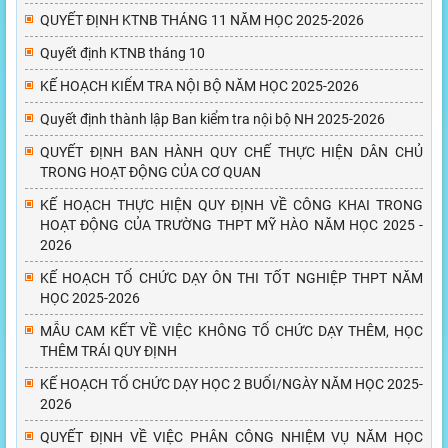
QUYẾT ĐỊNH KTNB THÁNG 11 NĂM HỌC 2025-2026
Quyết định KTNB tháng 10
KẾ HOẠCH KIỂM TRA NỘI BỘ NĂM HỌC 2025-2026
Quyết định thành lập Ban kiểm tra nội bộ NH 2025-2026
QUYẾT ĐỊNH BAN HÀNH QUY CHẾ THỰC HIỆN DÂN CHỦ
TRONG HOẠT ĐỘNG CỦA CƠ QUAN
KẾ HOẠCH THỰC HIỆN QUY ĐỊNH VỀ CÔNG KHAI TRONG
HOẠT ĐỘNG CỦA TRƯỜNG THPT MỸ HÀO NĂM HỌC 2025 -
2026
KẾ HOẠCH TỔ CHỨC DẠY ÔN THI TỐT NGHIỆP THPT NĂM
HỌC 2025-2026
MẪU CAM KẾT VỀ VIỆC KHÔNG TỔ CHỨC DẠY THÊM, HỌC
THÊM TRÁI QUY ĐỊNH
KẾ HOẠCH TỔ CHỨC DẠY HỌC 2 BUỔI/NGÀY NĂM HỌC 2025-
2026
QUYẾT ĐỊNH VỀ VIỆC PHÂN CÔNG NHIỆM VỤ NĂM HỌC