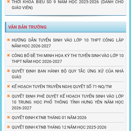
THỜI KHÓA BIỂU SỐ 9 NĂM HỌC 2025-2026 (DÀNH CHO
GIÁO VIÊN)
VĂN BẢN TRƯỜNG
HƯỚNG DẪN TUYỂN SINH VÀO LỚP 10 THPT CÔNG LẬP
NĂM HỌC 2026-2027
CÔNG BỐ ĐỀ THI MINH HỌA KỲ THI TUYỂN SINH VÀO LỚP 10
THPT NĂM HỌC 2026-2027
QUYẾT ĐỊNH BAN HÀNH BỘ QUY TẮC ỨNG XỬ CỦA NHÀ
GIÁO
KẾ HOẠCH TUYÊN TRUYỀN NGHỊ QUYẾT SỐ 71-NQ/TW
QUYẾT ĐỊNH PHÊ DUYỆT KẾ HOẠCH TUYỂN SINH VÀO LỚP
10 TRUNG HỌC PHỔ THÔNG TỈNH HƯNG YÊN NĂM HỌC
2026-2027
QUYẾT ĐỊNH KTNB THÁNG 01 NĂM 2026
QUYẾT ĐỊNH KTNB THÁNG 12 NĂM HỌC 2025-2026