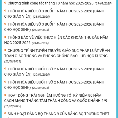
Chương trình công tác tháng 10 năm học 2025-2026
(29/09/2025)
THỜI KHÓA BIỂU SỐ 3 BUỔI 1 NĂM HỌC 2025-2026 (DÀNH
CHO GIÁO VIÊN)
(26/09/2025)
THỜI KHÓA BIỂU SỐ 3 BUỔI 1 NĂM HỌC 2025-2026 (DÀNH
CHO HỌC SINH)
(26/09/2025)
THÔNG BÁO VỀ VIỆC THỰC HIỆN CÁC KHOẢN THU ĐẦU NĂM
HỌC 2025-2026
(24/09/2025)
CHƯƠNG TRÌNH TUYÊN TRUYỀN GIÁO DỤC PHÁP LUẬT VỀ AN
TOÀN GIAO THÔNG VÀ PHÒNG CHỐNG BẠO LỰC HỌC ĐƯỜNG
(22/09/2025)
THỜI KHÓA BIỂU BUỔI 1 SỐ 2 NĂM HỌC 2025-2026 (DÀNH
CHO GIÁO VIÊN)
(20/09/2025)
THỜI KHÓA BIỂU BUỔI 1 SỐ 2 NĂM HỌC 2025-2026 (DÀNH
CHO HỌC SINH)
(20/09/2025)
HOẠT ĐỘNG TRẢI NGHIỆM HƯỚNG TỚI KỶ NIỆM 80 NĂM
CÁCH MẠNG THÁNG TÁM THÀNH CÔNG VÀ QUỐC KHÁNH 2/9
(15/09/2025)
SINH HOẠT ĐẢNG BỘ THÁNG 9 CỦA ĐẢNG BỘ TRƯỜNG THPT