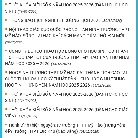
THỜI KHÓA BIỂU SỐ 9 NĂM HỌC 2025-2026 (DÀNH CHO HỌC
SINH)
(16/01/2026)
THÔNG BÁO LỊCH NGHỈ TẾT DƯƠNG LỊCH 2026
(30/12/2025)
HỘI THAO GIÁO DỤC QUỐC PHÒNG – AN NINH TRƯỜNG THPT
MỸ HÀO: SỐNG LẠI HÀO KHÍ CÁCH MẠNG GIỮA THỜI ĐẠI MỚI
(20/12/2025)
CÔNG TY DORCO TRAO HỌC BỔNG CHO HỌC SINH CÓ THÀNH
TÍCH HỌC TẬP TỐT CỦA TRƯỜNG THPT MỸ HÀO LẦN THỨ NHẤT
NĂM HỌC 2025 – 2026
(18/12/2025)
HỌC SINH TRƯỜNG THPT MỸ HÀO ĐẠT THÀNH TÍCH CAO TẠI
CUỘC THI KHOA HỌC KỸ THUẬT DÀNH CHO HỌC SINH TRUNG
HỌC TỈNH HƯNG YÊN, NĂM HỌC 2025-2026
(14/12/2025)
THỜI KHÓA BIỂU SỐ 8 NĂM HỌC 2025-2026 (DÀNH CHO HỌC
SINH)
(12/12/2025)
THỜI KHÓA BIỂU SỐ 8 NĂM HỌC 2025-2026 (DÀNH CHO GIÁO
VIÊN)
(12/12/2025)
Hành trình thiện nguyện: từ trường THPT Mỹ Hào (Hưng Yên)
đến Trường THPT Lục Khu (Cao Bằng)
(08/12/2025)