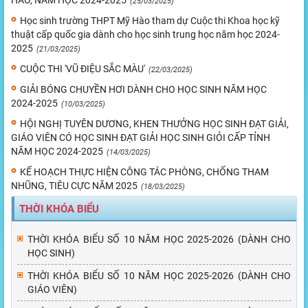
HÀO, NĂM HỌC 2024-2025
(25/03/2025)
Học sinh trường THPT Mỹ Hào tham dự Cuộc thi Khoa học kỹ
thuật cấp quốc gia dành cho học sinh trung học năm học 2024-
2025
(21/03/2025)
CUỘC THI 'VŨ ĐIỆU SẮC MÀU'
(22/03/2025)
GIẢI BÓNG CHUYỀN HƠI DÀNH CHO HỌC SINH NĂM HỌC
2024-2025
(10/03/2025)
HỘI NGHỊ TUYÊN DƯƠNG, KHEN THƯỞNG HỌC SINH ĐẠT GIẢI,
GIÁO VIÊN CÓ HỌC SINH ĐẠT GIẢI HỌC SINH GIỎI CẤP TỈNH
NĂM HỌC 2024-2025
(14/03/2025)
KẾ HOẠCH THỰC HIỆN CÔNG TÁC PHÒNG, CHỐNG THAM
NHŨNG, TIÊU CỰC NĂM 2025
(18/03/2025)
THỜI KHÓA BIỂU
THỜI KHÓA BIỂU SỐ 10 NĂM HỌC 2025-2026 (DÀNH CHO
HỌC SINH)
THỜI KHÓA BIỂU SỐ 10 NĂM HỌC 2025-2026 (DÀNH CHO
GIÁO VIÊN)