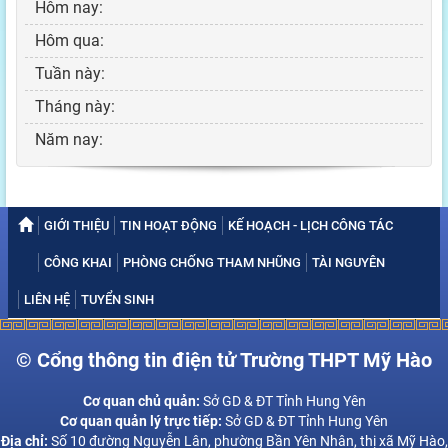
Hôm nay:
Hôm qua:
Tuần này:
Tháng này:
Năm nay:
GIỚI THIỆU
TIN HOẠT ĐỘNG
KẾ HOẠCH - LỊCH CÔNG TÁC
CÔNG KHAI
PHÒNG CHỐNG THAM NHŨNG
TÀI NGUYÊN
LIÊN HỆ
TUYỂN SINH
© Cổng thông tin điện tử Trường THPT Mỹ Hào
Cơ quan chủ quản:
Sở GD & ĐT Tỉnh Hung Yên
Cơ quan quản lý trực tiếp:
Sở GD & ĐT Tỉnh Hung Yên
Địa chỉ:
Số 10 đường Nguyễn Lân, phường Bần Yên Nhân, thị xã Mỹ Hào,