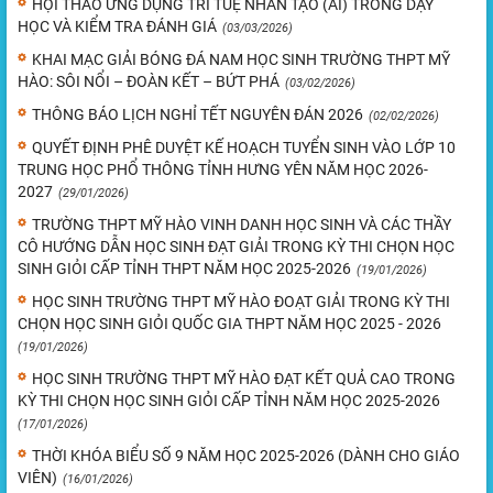
HỘI THẢO ỨNG DỤNG TRÍ TUỆ NHÂN TẠO (AI) TRONG DẠY
HỌC VÀ KIỂM TRA ĐÁNH GIÁ
(03/03/2026)
KHAI MẠC GIẢI BÓNG ĐÁ NAM HỌC SINH TRƯỜNG THPT MỸ
HÀO: SÔI NỔI – ĐOÀN KẾT – BỨT PHÁ
(03/02/2026)
THÔNG BÁO LỊCH NGHỈ TẾT NGUYÊN ĐÁN 2026
(02/02/2026)
QUYẾT ĐỊNH PHÊ DUYỆT KẾ HOẠCH TUYỂN SINH VÀO LỚP 10
TRUNG HỌC PHỔ THÔNG TỈNH HƯNG YÊN NĂM HỌC 2026-
2027
(29/01/2026)
TRƯỜNG THPT MỸ HÀO VINH DANH HỌC SINH VÀ CÁC THẦY
CÔ HƯỚNG DẪN HỌC SINH ĐẠT GIẢI TRONG KỲ THI CHỌN HỌC
SINH GIỎI CẤP TỈNH THPT NĂM HỌC 2025-2026
(19/01/2026)
HỌC SINH TRƯỜNG THPT MỸ HÀO ĐOẠT GIẢI TRONG KỲ THI
CHỌN HỌC SINH GIỎI QUỐC GIA THPT NĂM HỌC 2025 - 2026
(19/01/2026)
HỌC SINH TRƯỜNG THPT MỸ HÀO ĐẠT KẾT QUẢ CAO TRONG
KỲ THI CHỌN HỌC SINH GIỎI CẤP TỈNH NĂM HỌC 2025-2026
(17/01/2026)
THỜI KHÓA BIỂU SỐ 9 NĂM HỌC 2025-2026 (DÀNH CHO GIÁO
VIÊN)
(16/01/2026)