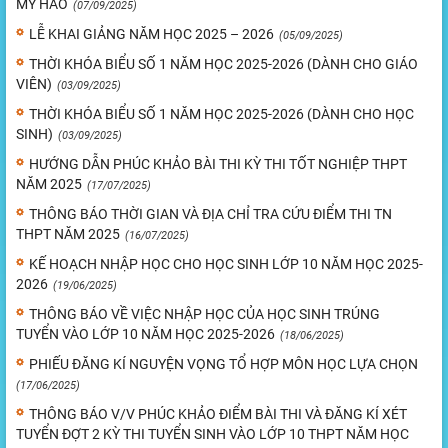
MỸ HÀO
(07/09/2025)
LỄ KHAI GIẢNG NĂM HỌC 2025 – 2026
(05/09/2025)
THỜI KHÓA BIỂU SỐ 1 NĂM HỌC 2025-2026 (DÀNH CHO GIÁO
VIÊN)
(03/09/2025)
THỜI KHÓA BIỂU SỐ 1 NĂM HỌC 2025-2026 (DÀNH CHO HỌC
SINH)
(03/09/2025)
HƯỚNG DẪN PHÚC KHẢO BÀI THI KỲ THI TỐT NGHIỆP THPT
NĂM 2025
(17/07/2025)
THÔNG BÁO THỜI GIAN VÀ ĐỊA CHỈ TRA CỨU ĐIỂM THI TN
THPT NĂM 2025
(16/07/2025)
KẾ HOẠCH NHẬP HỌC CHO HỌC SINH LỚP 10 NĂM HỌC 2025-
2026
(19/06/2025)
THÔNG BÁO VỀ VIỆC NHẬP HỌC CỦA HỌC SINH TRÚNG
TUYỂN VÀO LỚP 10 NĂM HỌC 2025-2026
(18/06/2025)
PHIẾU ĐĂNG KÍ NGUYỆN VỌNG TỔ HỢP MÔN HỌC LỰA CHỌN
(17/06/2025)
THÔNG BÁO V/V PHÚC KHẢO ĐIỂM BÀI THI VÀ ĐĂNG KÍ XÉT
TUYỂN ĐỢT 2 KỲ THI TUYỂN SINH VÀO LỚP 10 THPT NĂM HỌC