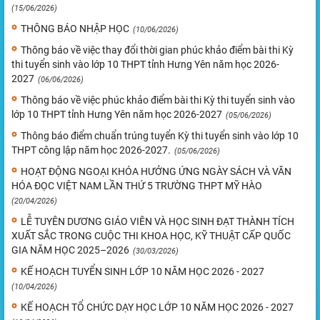
(15/06/2026)
THÔNG BÁO NHẬP HỌC
(10/06/2026)
Thông báo về việc thay đổi thời gian phúc khảo điểm bài thi Kỳ
thi tuyển sinh vào lớp 10 THPT tỉnh Hưng Yên năm học 2026-
2027
(06/06/2026)
Thông báo về việc phúc khảo điểm bài thi Kỳ thi tuyển sinh vào
lớp 10 THPT tỉnh Hưng Yên năm học 2026-2027
(05/06/2026)
Thông báo điểm chuẩn trúng tuyển Kỳ thi tuyển sinh vào lớp 10
THPT công lập năm học 2026-2027.
(05/06/2026)
HOẠT ĐỘNG NGOẠI KHÓA HƯỞNG ỨNG NGÀY SÁCH VÀ VĂN
HÓA ĐỌC VIỆT NAM LẦN THỨ 5 TRƯỜNG THPT MỸ HÀO
(20/04/2026)
LỄ TUYÊN DƯƠNG GIÁO VIÊN VÀ HỌC SINH ĐẠT THÀNH TÍCH
XUẤT SẮC TRONG CUỘC THI KHOA HỌC, KỸ THUẬT CẤP QUỐC
GIA NĂM HỌC 2025–2026
(30/03/2026)
KẾ HOẠCH TUYỂN SINH LỚP 10 NĂM HỌC 2026 - 2027
(10/04/2026)
KẾ HOẠCH TỔ CHỨC DẠY HỌC LỚP 10 NĂM HỌC 2026 - 2027