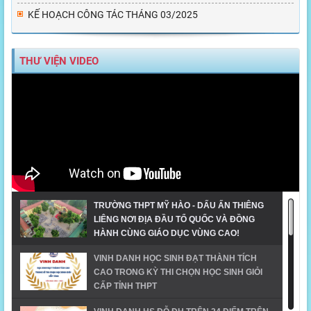
KẾ HOẠCH CÔNG TÁC THÁNG 03/2025
THƯ VIỆN VIDEO
TRƯỜNG THPT MỸ HÀO - DẤU ẤN THIÊNG
LIÊNG NƠI ĐỊA ĐẦU TỔ QUỐC VÀ ĐỒNG
HÀNH CÙNG GIÁO DỤC VÙNG CAO!
VINH DANH HỌC SINH ĐẠT THÀNH TÍCH
CAO TRONG KỲ THI CHỌN HỌC SINH GIỎI
CẤP TỈNH THPT