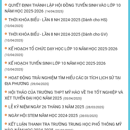
QUYẾT ĐỊNH THÀNH LẬP HỘI ĐỒNG TUYỂN SINH VÀO LỚP 10
NĂM HỌC 2025-2026
(14/04/2025)
THỜI KHÓA BIỂU - LẦN 8 NH 2024-2025 (Dành cho HS)
(10/04/2025)
THỜI KHÓA BIỂU - LẦN 8 NH 2024-2025 (Dành cho GV)
(10/04/2025)
KẾ HOẠCH TỔ CHỨC DẠY HỌC LỚP 10 NĂM HỌC 2025-2026
(10/04/2025)
KẾ HOẠCH TUYỂN SINH LỚP 10 NĂM HỌC 2025-2026
(10/04/2025)
HOẠT ĐỘNG TRẢI NGHIỆM TÌM HIỂU CÁC DI TÍCH LỊCH SỬ TẠI
ĐỊA PHƯƠNG
(09/04/2025)
HỘI THẢO CỦA TRƯỜNG THPT MỸ HÀO VỀ THI TỐT NGHIỆP VÀ
XÉT TUYỂN ĐẠI HỌC NĂM 2025
(05/04/2025)
LỄ KỶ NIỆM NGÀY 26 THÁNG 3 NĂM 2025
(28/03/2025)
NGÀY HỘI STEM NĂM HỌC 2024-2025
(28/03/2025)
KẾT LUẬN THANH TRA TRƯỜNG TRUNG HỌC PHỔ THÔNG MỸ