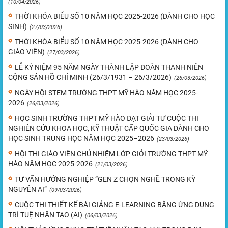
(10/04/2026)
THỜI KHÓA BIỂU SỐ 10 NĂM HỌC 2025-2026 (DÀNH CHO HỌC
SINH)
(27/03/2026)
THỜI KHÓA BIỂU SỐ 10 NĂM HỌC 2025-2026 (DÀNH CHO
GIÁO VIÊN)
(27/03/2026)
LỄ KỶ NIỆM 95 NĂM NGÀY THÀNH LẬP ĐOÀN THANH NIÊN
CỘNG SẢN HỒ CHÍ MINH (26/3/1931 – 26/3/2026)
(26/03/2026)
NGÀY HỘI STEM TRƯỜNG THPT MỸ HÀO NĂM HỌC 2025-
2026
(26/03/2026)
HỌC SINH TRƯỜNG THPT MỸ HÀO ĐẠT GIẢI TƯ CUỘC THI
NGHIÊN CỨU KHOA HỌC, KỸ THUẬT CẤP QUỐC GIA DÀNH CHO
HỌC SINH TRUNG HỌC NĂM HỌC 2025–2026
(23/03/2026)
HỘI THI GIÁO VIÊN CHỦ NHIỆM LỚP GIỎI TRƯỜNG THPT MỸ
HÀO NĂM HỌC 2025-2026
(21/03/2026)
TƯ VẤN HƯỚNG NGHIỆP “GEN Z CHỌN NGHỀ TRONG KỲ
NGUYÊN AI”
(09/03/2026)
CUỘC THI THIẾT KẾ BÀI GIẢNG E-LEARNING BẰNG ỨNG DỤNG
TRÍ TUỆ NHÂN TẠO (AI)
(06/03/2026)