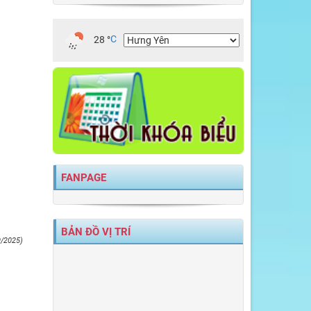
28
°
C
FANPAGE
BẢN ĐỒ VỊ TRÍ
9/2025)