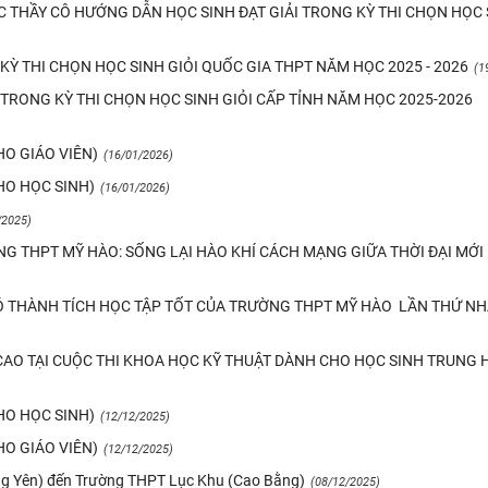
 THẦY CÔ HƯỚNG DẪN HỌC SINH ĐẠT GIẢI TRONG KỲ THI CHỌN HỌC 
Ỳ THI CHỌN HỌC SINH GIỎI QUỐC GIA THPT NĂM HỌC 2025 - 2026
(1
TRONG KỲ THI CHỌN HỌC SINH GIỎI CẤP TỈNH NĂM HỌC 2025-2026
HO GIÁO VIÊN)
(16/01/2026)
HO HỌC SINH)
(16/01/2026)
/2025)
G THPT MỸ HÀO: SỐNG LẠI HÀO KHÍ CÁCH MẠNG GIỮA THỜI ĐẠI MỚI
Ó THÀNH TÍCH HỌC TẬP TỐT CỦA TRƯỜNG THPT MỸ HÀO LẦN THỨ N
CAO TẠI CUỘC THI KHOA HỌC KỸ THUẬT DÀNH CHO HỌC SINH TRUNG 
HO HỌC SINH)
(12/12/2025)
HO GIÁO VIÊN)
(12/12/2025)
ng Yên) đến Trường THPT Lục Khu (Cao Bằng)
(08/12/2025)