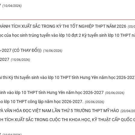
7
(10/04/2026)
ÀNH TÍCH XUẤT SẮC TRONG KỲ THI TỐT NGHIỆP THPT NĂM 2026
(03/
c của học sinh trúng tuyển vào lớp 10 đợt 2 Kỳ tuyển sinh lớp 10 THPT 
2027 (CÓ THAY ĐỔI))
(16/06/2026)
-2027
(15/06/2026)
ài thi Kỳ thi tuyển sinh vào lớp 10 THPT tỉnh Hưng Yên năm học 2026-202
n sinh vào lớp 10 THPT tỉnh Hưng Yên năm học 2026-2027
(05/06/2026)
vào lớp 10 THPT công lập năm học 2026-2027.
(05/06/2026)
À VĂN HÓA ĐỌC VIỆT NAM LẦN THỨ 5 TRƯỜNG THPT MỸ HÀO
(20/04/20
NH TÍCH XUẤT SẮC TRONG CUỘC THI KHOA HỌC, KỸ THUẬT CẤP QUỐC 
7