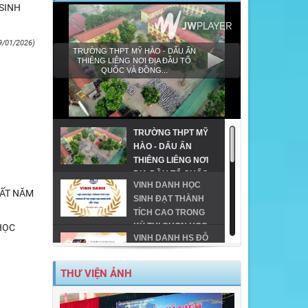
SINH
9/01/2026)
TRƯỜNG THPT MỸ HÀO - DẤU ẤN
THIÊNG LIÊNG NƠI ĐỊA ĐẦU TỔ
QUỐC VÀ ĐỒNG...
TRƯỜNG THPT MỸ
HÀO - DẤU ẤN
THIÊNG LIÊNG NƠI
ĐỊA ĐẦU TỔ QUỐC
VINH DANH HỌC
VÀ ĐỒNG HÀNH
HẤT NĂM
SINH ĐẠT THÀNH
CÙNG GIÁO DỤC
TÍCH CAO TRONG
VÙNG CAO!
KỲ THI CHỌN HỌC
HỌC
VINH DANH HS ĐỖ
SINH GIỎI CẤP TỈNH
ĐH TRÊN 24 ĐIỂM
THPT
TRÊN ĐỊA BÀN TX
THƯ VIỆN ẢNH
MỸ HÀO-NĂM 2023
MỸ HÀO VINH DANH
HỌC SINH GIỎI CẤP