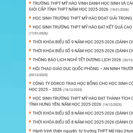
TRƯỜNG THPT MỸ HÀO VINH DANH HỌC SINH VÀ CÁC
GIỎI CẤP TỈNH THPT NĂM HỌC 2025-2026
(19/01/2026)
HỌC SINH TRƯỜNG THPT MỸ HÀO ĐOẠT GIẢI TRONG K
HỌC SINH TRƯỜNG THPT MỸ HÀO ĐẠT KẾT QUẢ CAO 
(17/01/2026)
THỜI KHÓA BIỂU SỐ 9 NĂM HỌC 2025-2026 (DÀNH C
THỜI KHÓA BIỂU SỐ 9 NĂM HỌC 2025-2026 (DÀNH C
THÔNG BÁO LỊCH NGHỈ TẾT DƯƠNG LỊCH 2026
(30/12
HỘI THAO GIÁO DỤC QUỐC PHÒNG – AN NINH TRƯỜN
(20/12/2025)
CÔNG TY DORCO TRAO HỌC BỔNG CHO HỌC SINH C
HỌC 2025 – 2026
(18/12/2025)
HỌC SINH TRƯỜNG THPT MỸ HÀO ĐẠT THÀNH TÍCH 
TỈNH HƯNG YÊN, NĂM HỌC 2025-2026
(14/12/2025)
THỜI KHÓA BIỂU SỐ 8 NĂM HỌC 2025-2026 (DÀNH C
THỜI KHÓA BIỂU SỐ 8 NĂM HỌC 2025-2026 (DÀNH C
Hành trình thiện nguyện: từ trường THPT Mỹ Hào (Hư