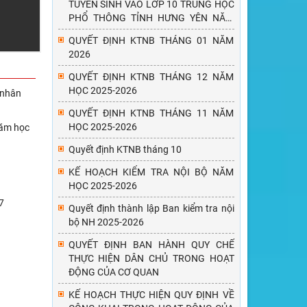
TUYỂN SINH VÀO LỚP 10 TRUNG HỌC
PHỔ THÔNG TỈNH HƯNG YÊN NĂM
HỌC 2026-2027
QUYẾT ĐỊNH KTNB THÁNG 01 NĂM
2026
QUYẾT ĐỊNH KTNB THÁNG 12 NĂM
HỌC 2025-2026
 nhân
QUYẾT ĐỊNH KTNB THÁNG 11 NĂM
HỌC 2025-2026
năm học
Quyết định KTNB tháng 10
KẾ HOẠCH KIỂM TRA NỘI BỘ NĂM
HỌC 2025-2026
7
Quyết định thành lập Ban kiểm tra nội
bộ NH 2025-2026
QUYẾT ĐỊNH BAN HÀNH QUY CHẾ
THỰC HIỆN DÂN CHỦ TRONG HOẠT
ĐỘNG CỦA CƠ QUAN
KẾ HOẠCH THỰC HIỆN QUY ĐỊNH VỀ