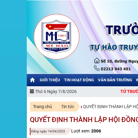
GIỚI THIỆU
TIN HOẠT ĐỘNG
VĂN BẢN TRƯỜNG
CHÀO MỪNG BẠN ĐẾN VỚI CỔNG THÔNG TIN ĐIỆN TỬ TRƯỜNG THPT 
Thứ 6 Ngày 7/8/2026
Trang chủ
Tin tức
QUYẾT ĐỊNH THÀNH LẬP HỘ
QUYẾT ĐỊNH THÀNH LẬP HỘI ĐỒNG
Lượt xem:
2006
Đăng ngày 14/04/2025