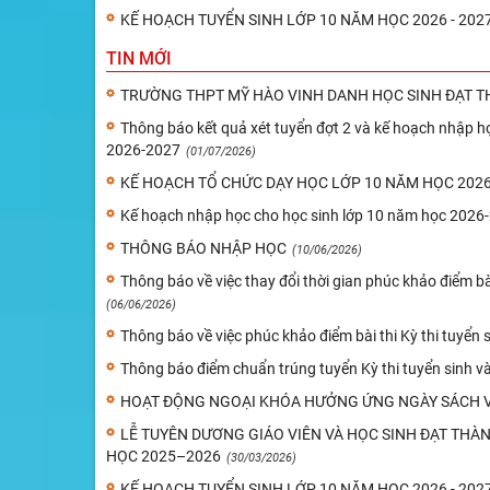
KẾ HOẠCH TUYỂN SINH LỚP 10 NĂM HỌC 2026 - 202
TIN MỚI
TRƯỜNG THPT MỸ HÀO VINH DANH HỌC SINH ĐẠT TH
Thông báo kết quả xét tuyển đợt 2 và kế hoạch nhập họ
2026-2027
(01/07/2026)
KẾ HOẠCH TỔ CHỨC DẠY HỌC LỚP 10 NĂM HỌC 2026-
Kế hoạch nhập học cho học sinh lớp 10 năm học 2026
THÔNG BÁO NHẬP HỌC
(10/06/2026)
Thông báo về việc thay đổi thời gian phúc khảo điểm b
(06/06/2026)
Thông báo về việc phúc khảo điểm bài thi Kỳ thi tuyể
Thông báo điểm chuẩn trúng tuyển Kỳ thi tuyển sinh 
HOẠT ĐỘNG NGOẠI KHÓA HƯỞNG ỨNG NGÀY SÁCH V
LỄ TUYÊN DƯƠNG GIÁO VIÊN VÀ HỌC SINH ĐẠT THÀ
HỌC 2025–2026
(30/03/2026)
KẾ HOẠCH TUYỂN SINH LỚP 10 NĂM HỌC 2026 - 202