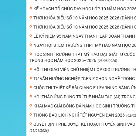
KẾ HOẠCH TỔ CHỨC DẠY HỌC LỚP 10 NĂM HỌC 2026 
THỜI KHÓA BIỂU SỐ 10 NĂM HỌC 2025-2026 (DÀNH 
THỜI KHÓA BIỂU SỐ 10 NĂM HỌC 2025-2026 (DÀNH 
LỄ KỶ NIỆM 95 NĂM NGÀY THÀNH LẬP ĐOÀN THANH N
NGÀY HỘI STEM TRƯỜNG THPT MỸ HÀO NĂM HỌC 20
HỌC SINH TRƯỜNG THPT MỸ HÀO ĐẠT GIẢI TƯ CUỘC
TRUNG HỌC NĂM HỌC 2025–2026
(23/03/2026)
HỘI THI GIÁO VIÊN CHỦ NHIỆM LỚP GIỎI TRƯỜNG T
TƯ VẤN HƯỚNG NGHIỆP “GEN Z CHỌN NGHỀ TRONG 
CUỘC THI THIẾT KẾ BÀI GIẢNG E-LEARNING BẰNG ỨN
HỘI THẢO ỨNG DỤNG TRÍ TUỆ NHÂN TẠO (AI) TRONG
KHAI MẠC GIẢI BÓNG ĐÁ NAM HỌC SINH TRƯỜNG THP
THÔNG BÁO LỊCH NGHỈ TẾT NGUYÊN ĐÁN 2026
(02/02
QUYẾT ĐỊNH PHÊ DUYỆT KẾ HOẠCH TUYỂN SINH VÀ
(29/01/2026)