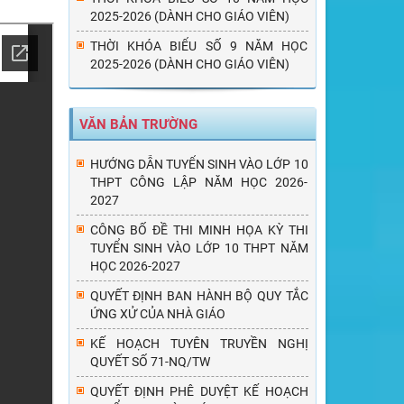
2025-2026 (DÀNH CHO GIÁO VIÊN)
THỜI KHÓA BIỂU SỐ 9 NĂM HỌC
2025-2026 (DÀNH CHO GIÁO VIÊN)
VĂN BẢN TRƯỜNG
HƯỚNG DẪN TUYỂN SINH VÀO LỚP 10
THPT CÔNG LẬP NĂM HỌC 2026-
2027
CÔNG BỐ ĐỀ THI MINH HỌA KỲ THI
TUYỂN SINH VÀO LỚP 10 THPT NĂM
HỌC 2026-2027
QUYẾT ĐỊNH BAN HÀNH BỘ QUY TẮC
ỨNG XỬ CỦA NHÀ GIÁO
KẾ HOẠCH TUYÊN TRUYỀN NGHỊ
QUYẾT SỐ 71-NQ/TW
QUYẾT ĐỊNH PHÊ DUYỆT KẾ HOẠCH