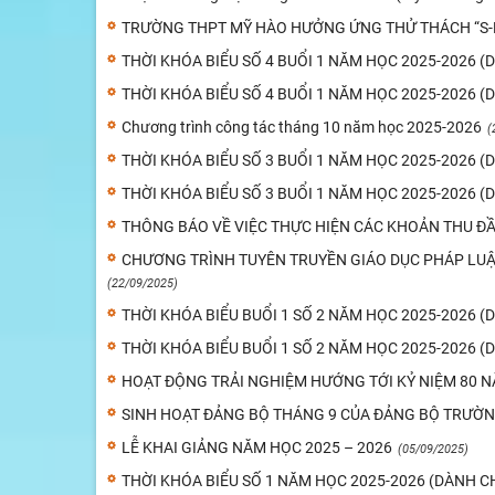
TRƯỜNG THPT MỸ HÀO HƯỞNG ỨNG THỬ THÁCH “S-
THỜI KHÓA BIỂU SỐ 4 BUỔI 1 NĂM HỌC 2025-2026 
THỜI KHÓA BIỂU SỐ 4 BUỔI 1 NĂM HỌC 2025-2026 (
Chương trình công tác tháng 10 năm học 2025-2026
(
THỜI KHÓA BIỂU SỐ 3 BUỔI 1 NĂM HỌC 2025-2026 (
THỜI KHÓA BIỂU SỐ 3 BUỔI 1 NĂM HỌC 2025-2026 
THÔNG BÁO VỀ VIỆC THỰC HIỆN CÁC KHOẢN THU Đ
CHƯƠNG TRÌNH TUYÊN TRUYỀN GIÁO DỤC PHÁP LU
(22/09/2025)
THỜI KHÓA BIỂU BUỔI 1 SỐ 2 NĂM HỌC 2025-2026 (
THỜI KHÓA BIỂU BUỔI 1 SỐ 2 NĂM HỌC 2025-2026 
HOẠT ĐỘNG TRẢI NGHIỆM HƯỚNG TỚI KỶ NIỆM 80
SINH HOẠT ĐẢNG BỘ THÁNG 9 CỦA ĐẢNG BỘ TRƯỜ
LỄ KHAI GIẢNG NĂM HỌC 2025 – 2026
(05/09/2025)
THỜI KHÓA BIỂU SỐ 1 NĂM HỌC 2025-2026 (DÀNH C