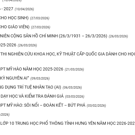
(10/04/2026)
- 2027
(10/04/2026)
CHO HỌC SINH)
(27/03/2026)
CHO GIÁO VIÊN)
(27/03/2026)
IÊN CỘNG SẢN HỒ CHÍ MINH (26/3/1931 – 26/3/2026)
(26/03/2026)
25-2026
(26/03/2026)
 THI NGHIÊN CỨU KHOA HỌC, KỸ THUẬT CẤP QUỐC GIA DÀNH CHO HỌ
HPT MỸ HÀO NĂM HỌC 2025-2026
(21/03/2026)
KỲ NGUYÊN AI”
(09/03/2026)
G DỤNG TRÍ TUỆ NHÂN TẠO (AI)
(06/03/2026)
 DẠY HỌC VÀ KIỂM TRA ĐÁNH GIÁ
(03/03/2026)
T MỸ HÀO: SÔI NỔI – ĐOÀN KẾT – BỨT PHÁ
(03/02/2026)
/2026)
O LỚP 10 TRUNG HỌC PHỔ THÔNG TỈNH HƯNG YÊN NĂM HỌC 2026-202