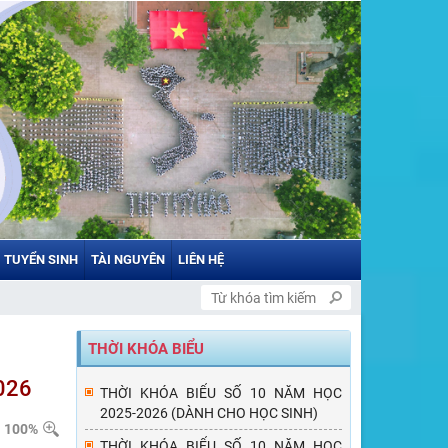
TUYỂN SINH
TÀI NGUYÊN
LIÊN HỆ
THỜI KHÓA BIỂU
026
THỜI KHÓA BIỂU SỐ 10 NĂM HỌC
2025-2026 (DÀNH CHO HỌC SINH)
100%
THỜI KHÓA BIỂU SỐ 10 NĂM HỌC