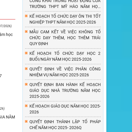
CÔNG KHAI TRONG HOẠT ĐỘNG CỦA
TRƯỜNG THPT MỸ HÀO NĂM HỌC
2025 - 2026
KẾ HOẠCH TỔ CHỨC DẠY ÔN THI TỐT
NGHIỆP THPT NĂM HỌC 2025-2026
07/2026)
MẪU CAM KẾT VỀ VIỆC KHÔNG TỔ
năm học
CHỨC DẠY THÊM, HỌC THÊM TRÁI
QUY ĐỊNH
KẾ HOẠCH TỔ CHỨC DẠY HỌC 2
BUỔI/NGÀY NĂM HỌC 2025-2026
QUYẾT ĐỊNH VỀ VIỆC PHÂN CÔNG
NHIỆM VỤ NĂM HỌC 2025-2026
7
QUYẾT ĐỊNH BAN HÀNH KẾ HOẠCH
GIÁO DỤC NHÀ TRƯỜNG NĂM HỌC
2025-2026
KẾ HOẠCH GIÁO DỤC NĂM HỌC 2025-
26)
2026
GIA NĂM
QUYẾT ĐỊNH THÀNH LẬP TỔ PHÁP
CHẾ NĂM HỌC 2025- 2026Q