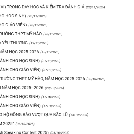
(AI) TRONG DẠY HỌC VÀ KIỂM TRA ĐÁNH GIÁ
(28/11/2025)
HO HỌC SINH)
(28/11/2025)
HO GIÁO VIÊN)
(28/11/2025)
 TRƯỜNG THPT MỸ HÀO
KHAI GIẢNG NĂM HỌC 2020-2021
LỄ KỶ NIỆM 38 NĂM NGÀY NHÀ GIÁO VIỆ
(20/11/2025)
A YÊU THƯƠNG
(19/11/2025)
 NĂM HỌC 2025-2026
(15/11/2025)
(DÀNH CHO HỌC SINH)
(07/11/2025)
DÀNH CHO GIÁO VIÊN)
(07/11/2025)
 TRƯỜNG THPT MỸ HÀO, NĂM HỌC 2025-2026
(30/10/2025)
H NĂM HỌC 2025–2026
(20/10/2025)
(DÀNH CHO HỌC SINH)
(17/10/2025)
DÀNH CHO GIÁO VIÊN)
(17/10/2025)
G HỘ ĐỒNG BÀO VƯỢT QUA BÃO LŨ
(13/10/2025)
M 2025”
(06/10/2025)
sh Speaking Contest 2025)
(04/10/2025)