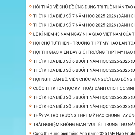
HỘI THẢO VỀ CHỦ ĐỀ ỨNG DỤNG TRÍ TUỆ NHÂN TẠO 
THỜI KHÓA BIỂU SỐ 7 NĂM HỌC 2025-2026 (DÀNH C
THỜI KHÓA BIỂU SỐ 7 NĂM HỌC 2025-2026 (DÀNH C
LỄ KỈ NIỆM 43 NĂM NGÀY NHÀ GIÁO VIỆT NAM CỦA
HỘI CHỢ TỪ THIỆN– TRƯỜNG THPT MỸ HÀO LAN TỎ
HỘI THI GIÁO VIÊN DẠY GIỎI TRƯỜNG THPT MỸ HÀO
THỜI KHÓA BIỂU SỐ 6 BUỔI 1 NĂM HỌC 2025-2026 
THỜI KHÓA BIỂU SỐ 6 BUỔI 1 NĂM HỌC 2025-2026 (
HỘI NGHỊ CÁN BỘ, VIÊN CHỨC VÀ NGƯỜI LAO ĐỘNG
CUỘC THI KHOA HỌC KỸ THUẬT DÀNH CHO HỌC SIN
THỜI KHÓA BIỂU SỐ 5 BUỔI 1 NĂM HỌC 2025-2026 
THỜI KHÓA BIỂU SỐ 5 BUỔI 1 NĂM HỌC 2025-2026 (
THẦY VÀ TRÒ TRƯỜNG THPT MỸ HÀO CHUNG TAY ỦN
TRẢI NGHIỆM KHÔNG GIAN “VUI TẾT TRUNG THU NĂ
Cuộc thi Hùng biện tiếng Anh năm 2025 (My Hao Engli