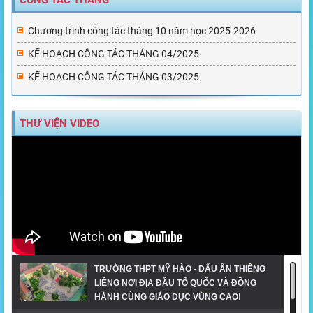
CÔNG TÁC THÁNG
Chương trình công tác tháng 10 năm học 2025-2026
KẾ HOẠCH CÔNG TÁC THÁNG 04/2025
KẾ HOẠCH CÔNG TÁC THÁNG 03/2025
THƯ VIỆN VIDEO
TRƯỜNG THPT MỸ HÀO - DẤU ẤN THIÊNG
LIÊNG NƠI ĐỊA ĐẦU TỔ QUỐC VÀ ĐỒNG
HÀNH CÙNG GIÁO DỤC VÙNG CAO!