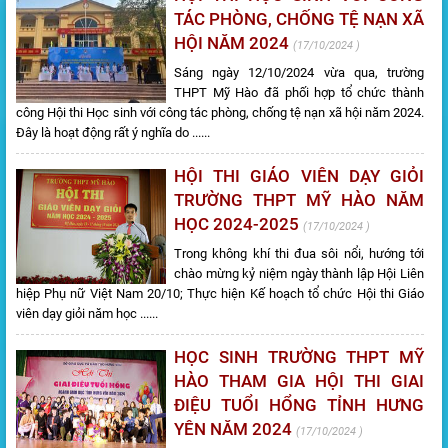
TÁC PHÒNG, CHỐNG TỆ NẠN XÃ
HỘI NĂM 2024
17/10/2024
Sáng ngày 12/10/2024 vừa qua, trường
THPT Mỹ Hào đã phối hợp tổ chức thành
công Hội thi Học sinh với công tác phòng, chống tệ nạn xã hội năm 2024.
Đây là hoạt động rất ý nghĩa do ......
HỘI THI GIÁO VIÊN DẠY GIỎI
TRƯỜNG THPT MỸ HÀO NĂM
HỌC 2024-2025
17/10/2024
Trong không khí thi đua sôi nổi, hướng tới
chào mừng kỷ niệm ngày thành lập Hội Liên
hiệp Phụ nữ Việt Nam 20/10; Thực hiện Kế hoạch tổ chức Hội thi Giáo
viên dạy giỏi năm học ......
HỌC SINH TRƯỜNG THPT MỸ
HÀO THAM GIA HỘI THI GIAI
ĐIỆU TUỔI HỔNG TỈNH HƯNG
YÊN NĂM 2024
17/10/2024