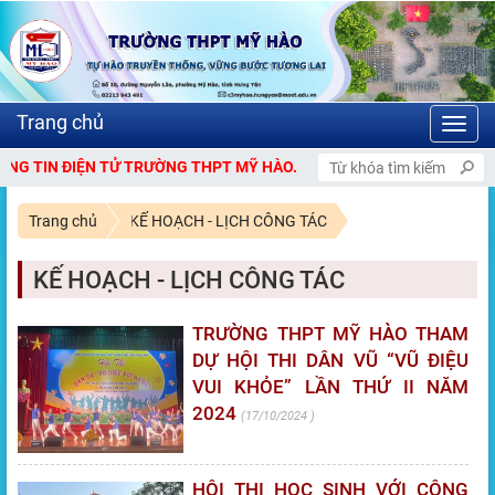
Toggl
navig
N ĐIỆN TỬ TRƯỜNG THPT MỸ HÀO.
Trang chủ
KẾ HOẠCH - LỊCH CÔNG TÁC
KẾ HOẠCH - LỊCH CÔNG TÁC
TRƯỜNG THPT MỸ HÀO THAM
DỰ HỘI THI DÂN VŨ “VŨ ĐIỆU
VUI KHỎE” LẦN THỨ II NĂM
2024
17/10/2024
HỘI THI HỌC SINH VỚI CÔNG