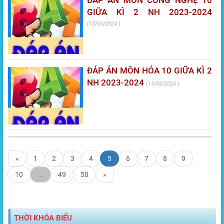
ĐÁP ÁN MÔN CÔNG NGHỆ 10
GIỮA KÌ 2 NH 2023-2024
15/03/2024
ĐÁP ÁN MÔN HÓA 10 GIỮA KÌ 2
NH 2023-2024
15/03/2024
«
1
2
3
4
5
6
7
8
9
10
...
49
50
»
THỜI KHÓA BIỂU