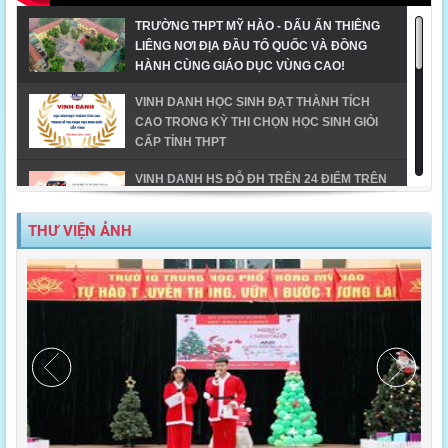
TRƯỜNG THPT MỸ HÀO - DẤU ẤN THIÊNG
LIÊNG NƠI ĐỊA ĐẦU TỔ QUỐC VÀ ĐỒNG
HÀNH CÙNG GIÁO DỤC VÙNG CAO!
VINH DANH HỌC SINH ĐẠT THÀNH TÍCH
CAO TRONG KỲ THI CHỌN HỌC SINH GIỎI
CẤP TỈNH THPT
VINH DANH HS ĐỖ ĐH TRÊN 24 ĐIỂM TRÊN
ĐỊA BÀN TX MỸ HÀO-NĂM 2023
THƯ VIỆN ẢNH
MỸ HÀO VINH DANH HỌC SINH GIỎI CẤP
TỈNH NĂM HỌC 2023-2024
TIẾT MỤC ĐOẠT GIẢI NHẤT DÂN VŨ CÔNG
ĐOÀN NGÀNH GD_CĐ TRƯỜNG THPT MỸ
HÀO
MỸ HÀO - ĐIỂM SÁNG TRONG CHUYỂN ĐỔI
SỐ