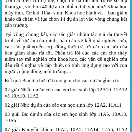
Với các tiêu chí cụ thể, cuộc thi đã thu hút 100% số lớp
tham gia, với hơn 40 dự án ở nhiều lĩnh vực như: Khoa học
máy tính, Cơ khí, Hóa- sinh, Khoa học hành vi… ban giám
khảo đã chấm và lựa chọn 14 dự án lọt vào vòng chung kết
cấp trường.
Tại vòng chung kết, các tác giả/ nhóm tác giả đã thuyết
trình về dự án của mình, báo cáo về kết quả nghiên cứu,
các sản phẩm(nếu có), đồng thời trả lời các câu hỏi của
ban giám khảo rất tốt. Phần trả lời của các em cho thấy
niềm say mê nghiên cứu khoa học, các vấn đề nghiên cứu
đều rất ý nghĩa và cấp thiết, có tính ứng dụng cao với con
người, cộng đồng, môi trường…
Kết quả Ban tổ chức đã trao giải cho các dự án gồm có:
02 giải Nhất: dự án của các em học sinh lớp
12A10, 11A12
và 10A10, 11A2
02 giải Nhì:
dự án của các em học sinh lớp 12A2, 11A11
03 giải Ba: dự án của các em học sinh lớp
11A5,
10A13,
10A6
07 giải Khuyến khích: 10A2, 10A5, 11A14, 12A5, 11A2