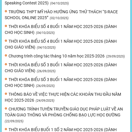
Speaking Contest 2025)
(04/10/2025)
TRƯỜNG THPT MỸ HÀO HƯỞNG ỨNG THỬ THÁCH “S-RACE
SCHOOL ONLINE 2025”
(02/10/2025)
THỜI KHÓA BIỂU SỐ 4 BUỔI 1 NĂM HỌC 2025-2026 (DÀNH
CHO HỌC SINH)
(04/10/2025)
THỜI KHÓA BIỂU SỐ 4 BUỔI 1 NĂM HỌC 2025-2026 (DÀNH
CHO GIÁO VIÊN)
(04/10/2025)
Chương trình công tác tháng 10 năm học 2025-2026
(29/09/2025)
THỜI KHÓA BIỂU SỐ 3 BUỔI 1 NĂM HỌC 2025-2026 (DÀNH
CHO GIÁO VIÊN)
(26/09/2025)
THỜI KHÓA BIỂU SỐ 3 BUỔI 1 NĂM HỌC 2025-2026 (DÀNH
CHO HỌC SINH)
(26/09/2025)
THÔNG BÁO VỀ VIỆC THỰC HIỆN CÁC KHOẢN THU ĐẦU NĂM
HỌC 2025-2026
(24/09/2025)
CHƯƠNG TRÌNH TUYÊN TRUYỀN GIÁO DỤC PHÁP LUẬT VỀ AN
TOÀN GIAO THÔNG VÀ PHÒNG CHỐNG BẠO LỰC HỌC ĐƯỜNG
(22/09/2025)
THỜI KHÓA BIỂU BUỔI 1 SỐ 2 NĂM HỌC 2025-2026 (DÀNH