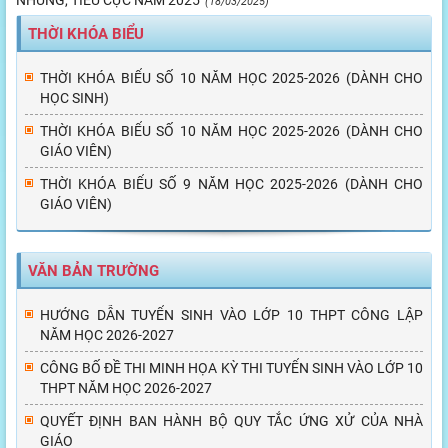
NHŨNG, TIÊU CỰC NĂM 2025
(18/03/2025)
THỜI KHÓA BIỂU
THỜI KHÓA BIỂU SỐ 10 NĂM HỌC 2025-2026 (DÀNH CHO
HỌC SINH)
THỜI KHÓA BIỂU SỐ 10 NĂM HỌC 2025-2026 (DÀNH CHO
GIÁO VIÊN)
THỜI KHÓA BIỂU SỐ 9 NĂM HỌC 2025-2026 (DÀNH CHO
GIÁO VIÊN)
VĂN BẢN TRƯỜNG
HƯỚNG DẪN TUYỂN SINH VÀO LỚP 10 THPT CÔNG LẬP
NĂM HỌC 2026-2027
CÔNG BỐ ĐỀ THI MINH HỌA KỲ THI TUYỂN SINH VÀO LỚP 10
THPT NĂM HỌC 2026-2027
QUYẾT ĐỊNH BAN HÀNH BỘ QUY TẮC ỨNG XỬ CỦA NHÀ
GIÁO