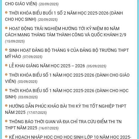
CHO GIÁO VIÊN)
(20/09/2025)
THỜI KHÓA BIỂU BUỔI 1 SỐ 2 NĂM HỌC 2025-2026 (DÀNH
CHO HỌC SINH)
(20/09/2025)
HOẠT ĐỘNG TRẢI NGHIỆM HƯỚNG TỚI KỶ NIỆM 80 NĂM
CÁCH MẠNG THÁNG TÁM THÀNH CÔNG VÀ QUỐC KHÁNH 2/9
(15/09/2025)
SINH HOẠT ĐẢNG BỘ THÁNG 9 CỦA ĐẢNG BỘ TRƯỜNG THPT
MỸ HÀO
(07/09/2025)
LỄ KHAI GIẢNG NĂM HỌC 2025 – 2026
(05/09/2025)
THỜI KHÓA BIỂU SỐ 1 NĂM HỌC 2025-2026 (DÀNH CHO GIÁO
VIÊN)
(03/09/2025)
THỜI KHÓA BIỂU SỐ 1 NĂM HỌC 2025-2026 (DÀNH CHO HỌC
SINH)
(03/09/2025)
HƯỚNG DẪN PHÚC KHẢO BÀI THI KỲ THI TỐT NGHIỆP THPT
NĂM 2025
(17/07/2025)
THÔNG BÁO THỜI GIAN VÀ ĐỊA CHỈ TRA CỨU ĐIỂM THI TN
THPT NĂM 2025
(16/07/2025)
KẾ HOẠCH NHẬP HỌC CHO HỌC SINH LỚP 10 NĂM HỌC 2025-