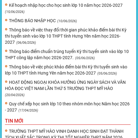
Kế hoạch nhập học cho học sinh lớp 10 năm học 2026-2027
(15/06/2026)
THÔNG BÁO NHẬP HỌC
(10/06/2026)
Thông báo về việc thay đổi thời gian phúc khảo điểm bài thi Kỳ
thi tuyển sinh vào lớp 10 THPT tỉnh Hưng Yên năm học 2026-
2027
(06/06/2026)
Thông báo điểm chuẩn trúng tuyển Kỳ thi tuyển sinh vào lớp 10
THPT công lập năm học 2026-2027.
(05/06/2026)
Thông báo về việc phúc khảo điểm bài thi Kỳ thi tuyển sinh vào
lớp 10 THPT tỉnh Hưng Yên năm học 2026-2027
(05/06/2026)
HOẠT ĐỘNG NGOẠI KHÓA HƯỞNG ỨNG NGÀY SÁCH VÀ VĂN
HÓA ĐỌC VIỆT NAM LẦN THỨ 5 TRƯỜNG THPT MỸ HÀO
(20/04/2026)
Quy chế xếp học sinh lớp 10 theo nhóm môn học Năm học 2026
- 2027
(17/04/2026)
TIN MỚI
TRƯỜNG THPT MỸ HÀO VINH DANH HỌC SINH ĐẠT THÀNH
TÍCH XUẤT SẮC TRONG KỲ THI TỐT NGHIỆP THPT NĂM 2026