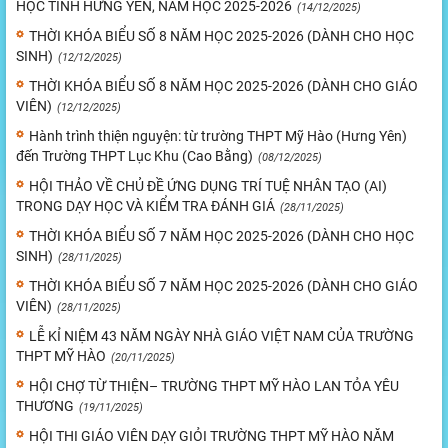
HỌC TỈNH HƯNG YÊN, NĂM HỌC 2025-2026
(14/12/2025)
THỜI KHÓA BIỂU SỐ 8 NĂM HỌC 2025-2026 (DÀNH CHO HỌC
SINH)
(12/12/2025)
THỜI KHÓA BIỂU SỐ 8 NĂM HỌC 2025-2026 (DÀNH CHO GIÁO
VIÊN)
(12/12/2025)
Hành trình thiện nguyện: từ trường THPT Mỹ Hào (Hưng Yên)
đến Trường THPT Lục Khu (Cao Bằng)
(08/12/2025)
HỘI THẢO VỀ CHỦ ĐỀ ỨNG DỤNG TRÍ TUỆ NHÂN TẠO (AI)
TRONG DẠY HỌC VÀ KIỂM TRA ĐÁNH GIÁ
(28/11/2025)
THỜI KHÓA BIỂU SỐ 7 NĂM HỌC 2025-2026 (DÀNH CHO HỌC
SINH)
(28/11/2025)
THỜI KHÓA BIỂU SỐ 7 NĂM HỌC 2025-2026 (DÀNH CHO GIÁO
VIÊN)
(28/11/2025)
LỄ KỈ NIỆM 43 NĂM NGÀY NHÀ GIÁO VIỆT NAM CỦA TRƯỜNG
THPT MỸ HÀO
(20/11/2025)
HỘI CHỢ TỪ THIỆN– TRƯỜNG THPT MỸ HÀO LAN TỎA YÊU
THƯƠNG
(19/11/2025)
HỘI THI GIÁO VIÊN DẠY GIỎI TRƯỜNG THPT MỸ HÀO NĂM