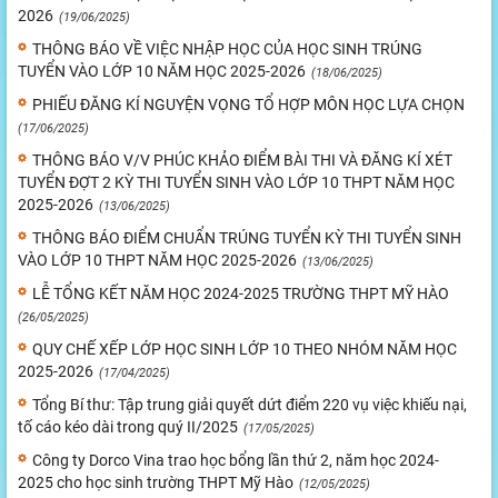
2026
(19/06/2025)
THÔNG BÁO VỀ VIỆC NHẬP HỌC CỦA HỌC SINH TRÚNG
TUYỂN VÀO LỚP 10 NĂM HỌC 2025-2026
(18/06/2025)
PHIẾU ĐĂNG KÍ NGUYỆN VỌNG TỔ HỢP MÔN HỌC LỰA CHỌN
(17/06/2025)
THÔNG BÁO V/V PHÚC KHẢO ĐIỂM BÀI THI VÀ ĐĂNG KÍ XÉT
TUYỂN ĐỢT 2 KỲ THI TUYỂN SINH VÀO LỚP 10 THPT NĂM HỌC
2025-2026
(13/06/2025)
THÔNG BÁO ĐIỂM CHUẨN TRÚNG TUYỂN KỲ THI TUYỂN SINH
VÀO LỚP 10 THPT NĂM HỌC 2025-2026
(13/06/2025)
LỄ TỔNG KẾT NĂM HỌC 2024-2025 TRƯỜNG THPT MỸ HÀO
(26/05/2025)
QUY CHẾ XẾP LỚP HỌC SINH LỚP 10 THEO NHÓM NĂM HỌC
2025-2026
(17/04/2025)
Tổng Bí thư: Tập trung giải quyết dứt điểm 220 vụ việc khiếu nại,
tố cáo kéo dài trong quý II/2025
(17/05/2025)
Công ty Dorco Vina trao học bổng lần thứ 2, năm học 2024-
2025 cho học sinh trường THPT Mỹ Hào
(12/05/2025)