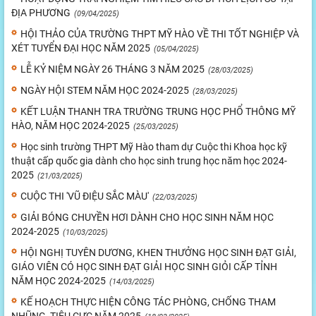
ĐỊA PHƯƠNG
(09/04/2025)
HỘI THẢO CỦA TRƯỜNG THPT MỸ HÀO VỀ THI TỐT NGHIỆP VÀ
XÉT TUYỂN ĐẠI HỌC NĂM 2025
(05/04/2025)
LỄ KỶ NIỆM NGÀY 26 THÁNG 3 NĂM 2025
(28/03/2025)
NGÀY HỘI STEM NĂM HỌC 2024-2025
(28/03/2025)
KẾT LUẬN THANH TRA TRƯỜNG TRUNG HỌC PHỔ THÔNG MỸ
HÀO, NĂM HỌC 2024-2025
(25/03/2025)
Học sinh trường THPT Mỹ Hào tham dự Cuộc thi Khoa học kỹ
thuật cấp quốc gia dành cho học sinh trung học năm học 2024-
2025
(21/03/2025)
CUỘC THI 'VŨ ĐIỆU SẮC MÀU'
(22/03/2025)
GIẢI BÓNG CHUYỀN HƠI DÀNH CHO HỌC SINH NĂM HỌC
2024-2025
(10/03/2025)
HỘI NGHỊ TUYÊN DƯƠNG, KHEN THƯỞNG HỌC SINH ĐẠT GIẢI,
GIÁO VIÊN CÓ HỌC SINH ĐẠT GIẢI HỌC SINH GIỎI CẤP TỈNH
NĂM HỌC 2024-2025
(14/03/2025)
KẾ HOẠCH THỰC HIỆN CÔNG TÁC PHÒNG, CHỐNG THAM