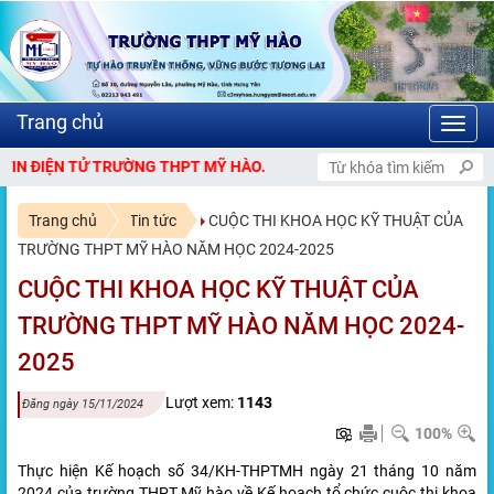
Toggl
navig
HPT MỸ HÀO.
Trang chủ
Tin tức
CUỘC THI KHOA HỌC KỸ THUẬT CỦA
TRƯỜNG THPT MỸ HÀO NĂM HỌC 2024-2025
CUỘC THI KHOA HỌC KỸ THUẬT CỦA
TRƯỜNG THPT MỸ HÀO NĂM HỌC 2024-
2025
Lượt xem:
1143
Đăng ngày 15/11/2024
100%
Thực hiện Kế hoạch số 34/KH-THPTMH ngày 21 tháng 10 năm
2024 của trường THPT Mỹ hào về Kế hoạch tổ chức cuộc thi khoa