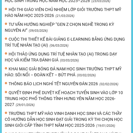
HỌC SINH TRUNG HỌC NĂM HỌC 2025–2026
(23/03/2026)
HỘI THI GIÁO VIÊN CHỦ NHIỆM LỚP GIỎI TRƯỜNG THPT MỸ
HÀO NĂM HỌC 2025-2026
(21/03/2026)
TƯ VẤN HƯỚNG NGHIỆP “GEN Z CHỌN NGHỀ TRONG KỲ
NGUYÊN AI”
(09/03/2026)
CUỘC THI THIẾT KẾ BÀI GIẢNG E-LEARNING BẰNG ỨNG DỤNG
TRÍ TUỆ NHÂN TẠO (AI)
(06/03/2026)
HỘI THẢO ỨNG DỤNG TRÍ TUỆ NHÂN TẠO (AI) TRONG DẠY
HỌC VÀ KIỂM TRA ĐÁNH GIÁ
(03/03/2026)
KHAI MẠC GIẢI BÓNG ĐÁ NAM HỌC SINH TRƯỜNG THPT MỸ
HÀO: SÔI NỔI – ĐOÀN KẾT – BỨT PHÁ
(03/02/2026)
THÔNG BÁO LỊCH NGHỈ TẾT NGUYÊN ĐÁN 2026
(02/02/2026)
QUYẾT ĐỊNH PHÊ DUYỆT KẾ HOẠCH TUYỂN SINH VÀO LỚP 10
TRUNG HỌC PHỔ THÔNG TỈNH HƯNG YÊN NĂM HỌC 2026-
2027
(29/01/2026)
TRƯỜNG THPT MỸ HÀO VINH DANH HỌC SINH VÀ CÁC THẦY
CÔ HƯỚNG DẪN HỌC SINH ĐẠT GIẢI TRONG KỲ THI CHỌN HỌC
SINH GIỎI CẤP TỈNH THPT NĂM HỌC 2025-2026
(19/01/2026)