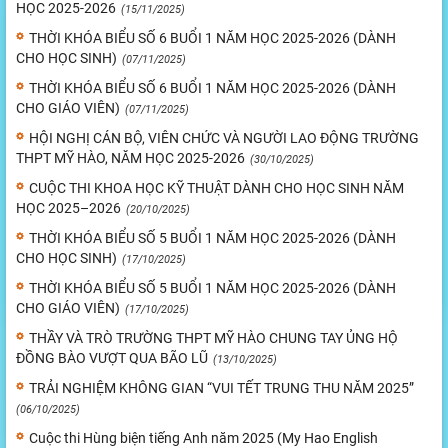
HỌC 2025-2026
(15/11/2025)
THỜI KHÓA BIỂU SỐ 6 BUỔI 1 NĂM HỌC 2025-2026 (DÀNH
CHO HỌC SINH)
(07/11/2025)
THỜI KHÓA BIỂU SỐ 6 BUỔI 1 NĂM HỌC 2025-2026 (DÀNH
CHO GIÁO VIÊN)
(07/11/2025)
HỘI NGHỊ CÁN BỘ, VIÊN CHỨC VÀ NGƯỜI LAO ĐỘNG TRƯỜNG
THPT MỸ HÀO, NĂM HỌC 2025-2026
(30/10/2025)
CUỘC THI KHOA HỌC KỸ THUẬT DÀNH CHO HỌC SINH NĂM
HỌC 2025–2026
(20/10/2025)
THỜI KHÓA BIỂU SỐ 5 BUỔI 1 NĂM HỌC 2025-2026 (DÀNH
CHO HỌC SINH)
(17/10/2025)
THỜI KHÓA BIỂU SỐ 5 BUỔI 1 NĂM HỌC 2025-2026 (DÀNH
CHO GIÁO VIÊN)
(17/10/2025)
THẦY VÀ TRÒ TRƯỜNG THPT MỸ HÀO CHUNG TAY ỦNG HỘ
ĐỒNG BÀO VƯỢT QUA BÃO LŨ
(13/10/2025)
TRẢI NGHIỆM KHÔNG GIAN “VUI TẾT TRUNG THU NĂM 2025”
(06/10/2025)
Cuộc thi Hùng biện tiếng Anh năm 2025 (My Hao English