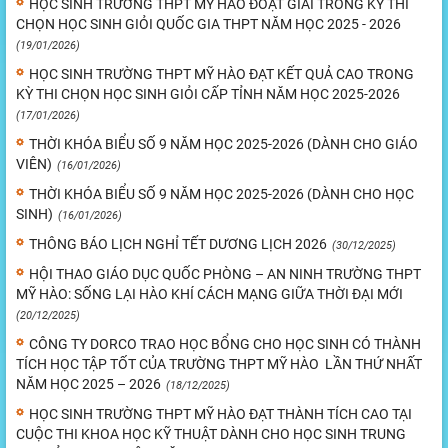
HỌC SINH TRƯỜNG THPT MỸ HÀO ĐOẠT GIẢI TRONG KỲ THI
CHỌN HỌC SINH GIỎI QUỐC GIA THPT NĂM HỌC 2025 - 2026
(19/01/2026)
HỌC SINH TRƯỜNG THPT MỸ HÀO ĐẠT KẾT QUẢ CAO TRONG
KỲ THI CHỌN HỌC SINH GIỎI CẤP TỈNH NĂM HỌC 2025-2026
(17/01/2026)
THỜI KHÓA BIỂU SỐ 9 NĂM HỌC 2025-2026 (DÀNH CHO GIÁO
VIÊN)
(16/01/2026)
THỜI KHÓA BIỂU SỐ 9 NĂM HỌC 2025-2026 (DÀNH CHO HỌC
SINH)
(16/01/2026)
THÔNG BÁO LỊCH NGHỈ TẾT DƯƠNG LỊCH 2026
(30/12/2025)
HỘI THAO GIÁO DỤC QUỐC PHÒNG – AN NINH TRƯỜNG THPT
MỸ HÀO: SỐNG LẠI HÀO KHÍ CÁCH MẠNG GIỮA THỜI ĐẠI MỚI
(20/12/2025)
CÔNG TY DORCO TRAO HỌC BỔNG CHO HỌC SINH CÓ THÀNH
TÍCH HỌC TẬP TỐT CỦA TRƯỜNG THPT MỸ HÀO LẦN THỨ NHẤT
NĂM HỌC 2025 – 2026
(18/12/2025)
HỌC SINH TRƯỜNG THPT MỸ HÀO ĐẠT THÀNH TÍCH CAO TẠI
CUỘC THI KHOA HỌC KỸ THUẬT DÀNH CHO HỌC SINH TRUNG