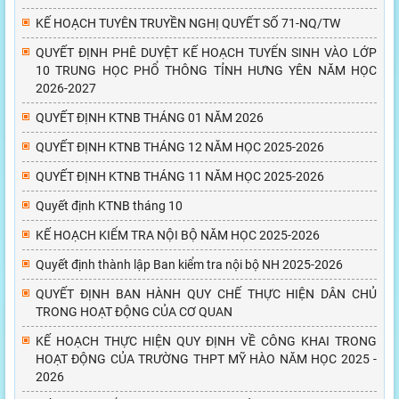
KẾ HOẠCH TUYÊN TRUYỀN NGHỊ QUYẾT SỐ 71-NQ/TW
QUYẾT ĐỊNH PHÊ DUYỆT KẾ HOẠCH TUYỂN SINH VÀO LỚP
10 TRUNG HỌC PHỔ THÔNG TỈNH HƯNG YÊN NĂM HỌC
2026-2027
QUYẾT ĐỊNH KTNB THÁNG 01 NĂM 2026
QUYẾT ĐỊNH KTNB THÁNG 12 NĂM HỌC 2025-2026
QUYẾT ĐỊNH KTNB THÁNG 11 NĂM HỌC 2025-2026
Quyết định KTNB tháng 10
KẾ HOẠCH KIỂM TRA NỘI BỘ NĂM HỌC 2025-2026
Quyết định thành lập Ban kiểm tra nội bộ NH 2025-2026
QUYẾT ĐỊNH BAN HÀNH QUY CHẾ THỰC HIỆN DÂN CHỦ
TRONG HOẠT ĐỘNG CỦA CƠ QUAN
KẾ HOẠCH THỰC HIỆN QUY ĐỊNH VỀ CÔNG KHAI TRONG
HOẠT ĐỘNG CỦA TRƯỜNG THPT MỸ HÀO NĂM HỌC 2025 -
2026