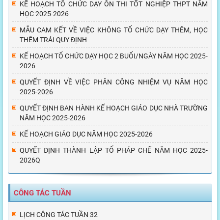
KẾ HOẠCH TỔ CHỨC DẠY ÔN THI TỐT NGHIỆP THPT NĂM
HỌC 2025-2026
MẪU CAM KẾT VỀ VIỆC KHÔNG TỔ CHỨC DẠY THÊM, HỌC
THÊM TRÁI QUY ĐỊNH
KẾ HOẠCH TỔ CHỨC DẠY HỌC 2 BUỔI/NGÀY NĂM HỌC 2025-
2026
QUYẾT ĐỊNH VỀ VIỆC PHÂN CÔNG NHIỆM VỤ NĂM HỌC
2025-2026
QUYẾT ĐỊNH BAN HÀNH KẾ HOẠCH GIÁO DỤC NHÀ TRƯỜNG
NĂM HỌC 2025-2026
KẾ HOẠCH GIÁO DỤC NĂM HỌC 2025-2026
QUYẾT ĐỊNH THÀNH LẬP TỔ PHÁP CHẾ NĂM HỌC 2025-
2026Q
CÔNG TÁC TUẦN
LỊCH CÔNG TÁC TUẦN 32