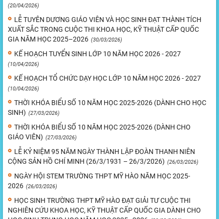
(20/04/2026)
LỄ TUYÊN DƯƠNG GIÁO VIÊN VÀ HỌC SINH ĐẠT THÀNH TÍCH
XUẤT SẮC TRONG CUỘC THI KHOA HỌC, KỸ THUẬT CẤP QUỐC
GIA NĂM HỌC 2025–2026
(30/03/2026)
KẾ HOẠCH TUYỂN SINH LỚP 10 NĂM HỌC 2026 - 2027
(10/04/2026)
KẾ HOẠCH TỔ CHỨC DẠY HỌC LỚP 10 NĂM HỌC 2026 - 2027
(10/04/2026)
THỜI KHÓA BIỂU SỐ 10 NĂM HỌC 2025-2026 (DÀNH CHO HỌC
SINH)
(27/03/2026)
THỜI KHÓA BIỂU SỐ 10 NĂM HỌC 2025-2026 (DÀNH CHO
GIÁO VIÊN)
(27/03/2026)
LỄ KỶ NIỆM 95 NĂM NGÀY THÀNH LẬP ĐOÀN THANH NIÊN
CỘNG SẢN HỒ CHÍ MINH (26/3/1931 – 26/3/2026)
(26/03/2026)
NGÀY HỘI STEM TRƯỜNG THPT MỸ HÀO NĂM HỌC 2025-
2026
(26/03/2026)
HỌC SINH TRƯỜNG THPT MỸ HÀO ĐẠT GIẢI TƯ CUỘC THI
NGHIÊN CỨU KHOA HỌC, KỸ THUẬT CẤP QUỐC GIA DÀNH CHO