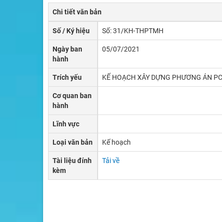
Chi tiết văn bản
Số / Ký hiệu
Số: 31/KH-THPTMH
Ngày ban
05/07/2021
hành
Trích yếu
KẾ HOẠCH XÂY DỰNG PHƯƠNG ÁN PCD
Cơ quan ban
hành
Lĩnh vực
Loại văn bản
Kế hoạch
Tài liệu đính
Tải về
kèm