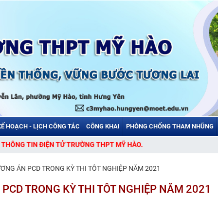
KẾ HOẠCH - LỊCH CÔNG TÁC
CÔNG KHAI
PHÒNG CHỐNG THAM NHŨNG
G TIN ĐIỆN TỬ TRƯỜNG THPT MỸ HÀO.
ƠNG ÁN PCD TRONG KỲ THI TÔT NGHIỆP NĂM 2021
PCD TRONG KỲ THI TÔT NGHIỆP NĂM 2021