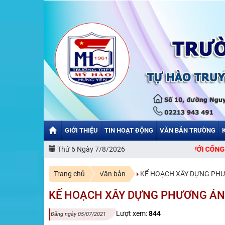
GIỚI THIỆU
TIN HOẠT ĐỘNG
VĂN BẢN TRƯỜNG
Thứ 6 Ngày 7/8/2026
CHÀO MỪNG BẠN ĐẾN VỚI CỔNG THÔN
Trang chủ
Văn bản
KẾ HOẠCH XÂY DỰNG PHƯ
KẾ HOẠCH XÂY DỰNG PHƯƠNG ÁN 
Lượt xem:
844
Đăng ngày 05/07/2021