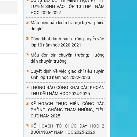
CÔNG BỐ ĐỀ THI MINH HỌA KỲ THI
TUYỂN SINH VÀO LỚP 10 THPT NĂM
HỌC 2026-2027
Mẫu biên bản kiểm tra nội bộ và phiếu
dự giờ
Công khai danh sách trúng tuyển vào
lớp 10 năm học 2020-2021
Mẫu đơn xin chuyển trường; Hướng
dẫn chuyển trường
Quyết định về việc giao chỉ tiêu tuyển
sinh lớp 10 năm học 2022-2023
THÔNG BÁO CÔNG KHAI CÁC KHOẢN
THU ĐẦU NĂM HỌC 2024-2025
KẾ HOẠCH THỰC HIỆN CÔNG TÁC
PHÒNG, CHỐNG THAM NHŨNG, TIÊU
CỰC NĂM 2025
KẾ HOẠCH TỔ CHỨC DẠY HỌC 2
BUỔI/NGÀY NĂM HỌC 2025-2026