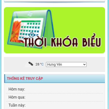
28
°
C
THỐNG KÊ TRUY CẬP
Hôm nay:
Hôm qua:
Tuần này: