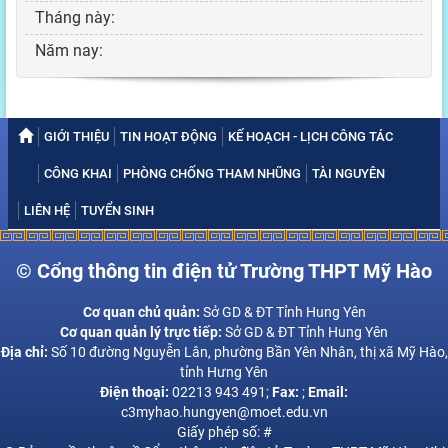
Tháng này:
Năm nay:
GIỚI THIỆU
TIN HOẠT ĐỘNG
KẾ HOẠCH - LỊCH CÔNG TÁC
CÔNG KHAI
PHÒNG CHỐNG THAM NHŨNG
TÀI NGUYÊN
LIÊN HỆ
TUYỂN SINH
© Cổng thông tin điện tử Trường THPT Mỹ Hào
Cơ quan chủ quản:
Sở GD & ĐT Tỉnh Hung Yên
Cơ quan quản lý trực tiếp:
Sở GD & ĐT Tỉnh Hung Yên
Địa chỉ:
Số 10 đường Nguyễn Lân, phường Bần Yên Nhân, thị xã Mỹ Hào,
tỉnh Hưng Yên
Điện thoại:
02213 943 491;
Fax:
;
Email:
c3myhao.hungyen@moet.edu.vn
Giấy phép số: #