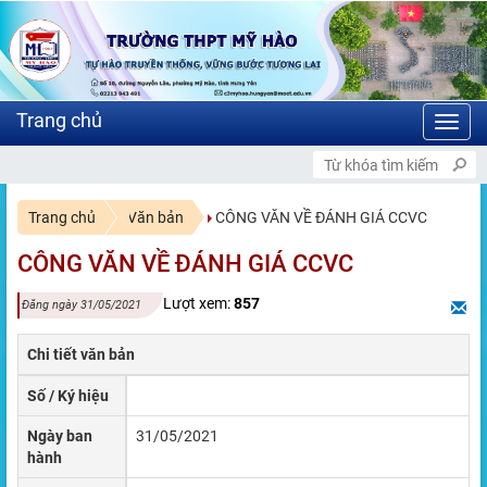
Toggl
navig
CHÀO MỪNG BẠN ĐẾN VỚ
Trang chủ
Văn bản
CÔNG VĂN VỀ ĐÁNH GIÁ CCVC
CÔNG VĂN VỀ ĐÁNH GIÁ CCVC
Lượt xem:
857
Đăng ngày 31/05/2021
Chi tiết văn bản
Số / Ký hiệu
Ngày ban
31/05/2021
hành