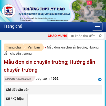
Toggl
navig
CHÀO MỪNG BẠN ĐẾN VỚI CỔNG THÔNG 
Trang chủ
Văn bản
Mẫu đơn xin chuyển trường; Hướng
dẫn chuyển trường
Mẫu đơn xin chuyển trường; Hướng dẫn
chuyển trường
Lượt xem:
1092
Đăng ngày 20/08/2020
Chi tiết văn bản
Số / Ký hiệu