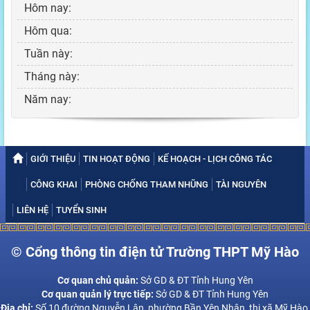
Hôm nay:
Hôm qua:
Tuần này:
Tháng này:
Năm nay:
GIỚI THIỆU
TIN HOẠT ĐỘNG
KẾ HOẠCH - LỊCH CÔNG TÁC
CÔNG KHAI
PHÒNG CHỐNG THAM NHŨNG
TÀI NGUYÊN
LIÊN HỆ
TUYỂN SINH
© Cổng thông tin điện tử Trường THPT Mỹ Hào
Cơ quan chủ quản:
Sở GD & ĐT Tỉnh Hung Yên
Cơ quan quản lý trực tiếp:
Sở GD & ĐT Tỉnh Hung Yên
Địa chỉ:
Số 10 đường Nguyễn Lân, phường Bần Yên Nhân, thị xã Mỹ Hào,