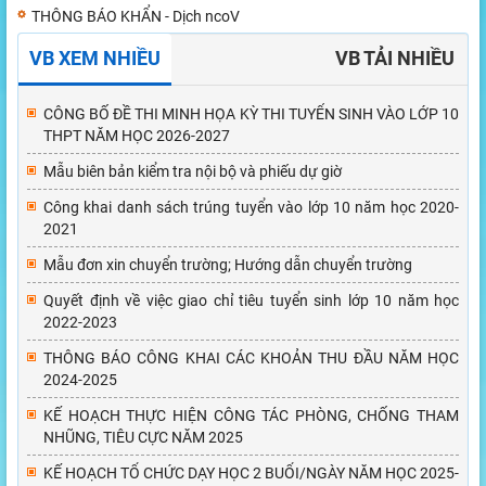
THÔNG BÁO KHẨN - Dịch ncoV
VB XEM NHIỀU
VB TẢI NHIỀU
CÔNG BỐ ĐỀ THI MINH HỌA KỲ THI TUYỂN SINH VÀO LỚP 10
THPT NĂM HỌC 2026-2027
Mẫu biên bản kiểm tra nội bộ và phiếu dự giờ
Công khai danh sách trúng tuyển vào lớp 10 năm học 2020-
2021
Mẫu đơn xin chuyển trường; Hướng dẫn chuyển trường
Quyết định về việc giao chỉ tiêu tuyển sinh lớp 10 năm học
2022-2023
THÔNG BÁO CÔNG KHAI CÁC KHOẢN THU ĐẦU NĂM HỌC
2024-2025
KẾ HOẠCH THỰC HIỆN CÔNG TÁC PHÒNG, CHỐNG THAM
NHŨNG, TIÊU CỰC NĂM 2025
KẾ HOẠCH TỔ CHỨC DẠY HỌC 2 BUỔI/NGÀY NĂM HỌC 2025-