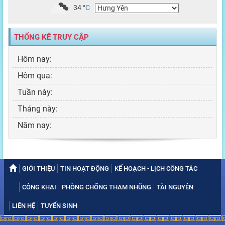
34
°
C
THỐNG KÊ TRUY CẬP
Hôm nay:
Hôm qua:
Tuần này:
Tháng này:
Năm nay:
GIỚI THIỆU
TIN HOẠT ĐỘNG
KẾ HOẠCH - LỊCH CÔNG TÁC
CÔNG KHAI
PHÒNG CHỐNG THAM NHŨNG
TÀI NGUYÊN
LIÊN HỆ
TUYỂN SINH