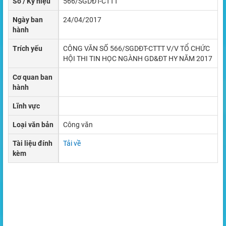
Số / Ký hiệu
566/SGDĐT-CTTT
Ngày ban
24/04/2017
hành
Trích yếu
CÔNG VĂN SỐ 566/SGDĐT-CTTT V/V TỔ CHỨC
HỘI THI TIN HỌC NGÀNH GD&ĐT HY NĂM 2017
Cơ quan ban
hành
Lĩnh vực
Loại văn bản
Công văn
Tài liệu đính
Tải về
kèm