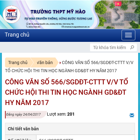
Toggl
navig
CHÀO MỪNG BẠN ĐẾN VỚI
Trang chủ
Văn bản
CÔNG VĂN SỐ 566/SGDĐT-CTTT V/V
TỔ CHỨC HỘI THI TIN HỌC NGÀNH GD&ĐT HY NĂM 2017
CÔNG VĂN SỐ 566/SGDĐT-CTTT V/V TỔ
CHỨC HỘI THI TIN HỌC NGÀNH GD&ĐT
HY NĂM 2017
Lượt xem:
201
Đăng ngày 24/04/2017
Chi tiết văn bản