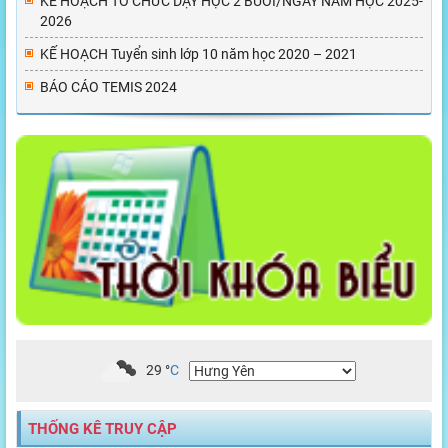
KẾ HOẠCH TỔ CHỨC DẠY HỌC 2 BUỔI/NGÀY NĂM HỌC 2025-
2026
KẾ HOẠCH Tuyển sinh lớp 10 năm học 2020 – 2021
BÁO CÁO TEMIS 2024
29
°
C
THỐNG KÊ TRUY CẬP