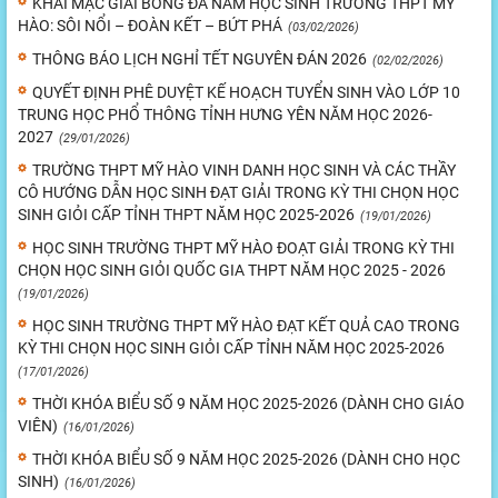
KHAI MẠC GIẢI BÓNG ĐÁ NAM HỌC SINH TRƯỜNG THPT MỸ
HÀO: SÔI NỔI – ĐOÀN KẾT – BỨT PHÁ
(03/02/2026)
THÔNG BÁO LỊCH NGHỈ TẾT NGUYÊN ĐÁN 2026
(02/02/2026)
QUYẾT ĐỊNH PHÊ DUYỆT KẾ HOẠCH TUYỂN SINH VÀO LỚP 10
TRUNG HỌC PHỔ THÔNG TỈNH HƯNG YÊN NĂM HỌC 2026-
2027
(29/01/2026)
TRƯỜNG THPT MỸ HÀO VINH DANH HỌC SINH VÀ CÁC THẦY
CÔ HƯỚNG DẪN HỌC SINH ĐẠT GIẢI TRONG KỲ THI CHỌN HỌC
SINH GIỎI CẤP TỈNH THPT NĂM HỌC 2025-2026
(19/01/2026)
HỌC SINH TRƯỜNG THPT MỸ HÀO ĐOẠT GIẢI TRONG KỲ THI
CHỌN HỌC SINH GIỎI QUỐC GIA THPT NĂM HỌC 2025 - 2026
(19/01/2026)
HỌC SINH TRƯỜNG THPT MỸ HÀO ĐẠT KẾT QUẢ CAO TRONG
KỲ THI CHỌN HỌC SINH GIỎI CẤP TỈNH NĂM HỌC 2025-2026
(17/01/2026)
THỜI KHÓA BIỂU SỐ 9 NĂM HỌC 2025-2026 (DÀNH CHO GIÁO
VIÊN)
(16/01/2026)
THỜI KHÓA BIỂU SỐ 9 NĂM HỌC 2025-2026 (DÀNH CHO HỌC
SINH)
(16/01/2026)