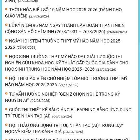
SINH)
(27/03/2026)
THỜI KHÓA BIỂU SỐ 10 NĂM HỌC 2025-2026 (DÀNH CHO
GIÁO VIÊN)
(27/03/2026)
LỄ KỶ NIỆM 95 NĂM NGÀY THÀNH LẬP ĐOÀN THANH NIÊN
CỘNG SẢN HỒ CHÍ MINH (26/3/1931 – 26/3/2026)
(26/03/2026)
NGÀY HỘI STEM TRƯỜNG THPT MỸ HÀO NĂM HỌC 2025-
2026
(26/03/2026)
HỌC SINH TRƯỜNG THPT MỸ HÀO ĐẠT GIẢI TƯ CUỘC THI
NGHIÊN CỨU KHOA HỌC, KỸ THUẬT CẤP QUỐC GIA DÀNH CHO
HỌC SINH TRUNG HỌC NĂM HỌC 2025–2026
(23/03/2026)
HỘI THI GIÁO VIÊN CHỦ NHIỆM LỚP GIỎI TRƯỜNG THPT MỸ
HÀO NĂM HỌC 2025-2026
(21/03/2026)
TƯ VẤN HƯỚNG NGHIỆP “GEN Z CHỌN NGHỀ TRONG KỲ
NGUYÊN AI”
(09/03/2026)
CUỘC THI THIẾT KẾ BÀI GIẢNG E-LEARNING BẰNG ỨNG DỤNG
TRÍ TUỆ NHÂN TẠO (AI)
(06/03/2026)
HỘI THẢO ỨNG DỤNG TRÍ TUỆ NHÂN TẠO (AI) TRONG DẠY
HỌC VÀ KIỂM TRA ĐÁNH GIÁ
(03/03/2026)