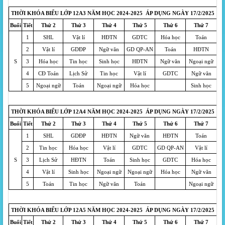
THỜI KHÓA BIỂU LỚP 12A3 NĂM HỌC 2024-2025 ÁP DỤNG NGÀY 17/2/2025
Buổi
Tiết
Thứ 2
Thứ 3
Thứ 4
Thứ 5
Thứ 6
Thứ 7
1
SHL
Vật lí
HĐTN
GDTC
Hóa học
Toán
2
Vật lí
GDĐP
Ngữ văn
GD QP-AN
Toán
HĐTN
S
3
Hóa học
Tin học
Sinh học
HĐTN
Ngữ văn
Ngoại ngữ
4
CĐ Toán
Lịch Sử
Tin học
Vật lí
GDTC
Ngữ văn
5
Ngoại ngữ
Toán
Ngoại ngữ
Hóa học
Sinh học
THỜI KHÓA BIỂU LỚP 12A4 NĂM HỌC 2024-2025 ÁP DỤNG NGÀY 17/2/2025
Buổi
Tiết
Thứ 2
Thứ 3
Thứ 4
Thứ 5
Thứ 6
Thứ 7
1
SHL
GDĐP
HĐTN
Ngữ văn
HĐTN
Toán
2
Tin học
Hóa học
Vật lí
GDTC
GD QP-AN
Vật lí
S
3
Lịch Sử
HĐTN
Toán
Sinh học
GDTC
Hóa học
4
Vật lí
Sinh học
Ngoại ngữ
Ngoại ngữ
Hóa học
Ngữ văn
5
Toán
Tin học
Ngữ văn
Toán
Ngoại ngữ
THỜI KHÓA BIỂU LỚP 12A5 NĂM HỌC 2024-2025 ÁP DỤNG NGÀY 17/2/2025
Buổi
Tiết
Thứ 2
Thứ 3
Thứ 4
Thứ 5
Thứ 6
Thứ 7