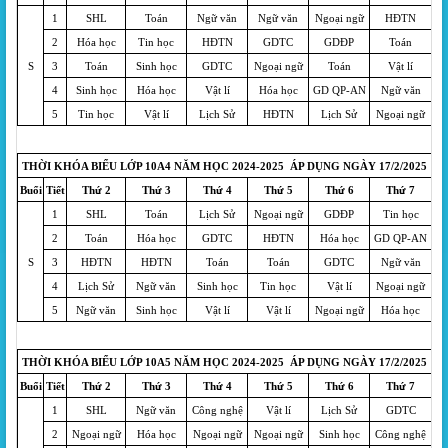
1
SHL
Toán
Ngữ văn
Ngữ văn
Ngoại ngữ
HĐTN
2
Hóa học
Tin học
HĐTN
GDTC
GDĐP
Toán
S
3
Toán
Sinh học
GDTC
Ngoại ngữ
Toán
Vật lí
4
Sinh học
Hóa học
Vật lí
Hóa học
GD QP-AN
Ngữ văn
5
Tin học
Vật lí
Lịch Sử
HĐTN
Lịch Sử
Ngoại ngữ
THỜI KHÓA BIỂU LỚP 10A4 NĂM HỌC 2024-2025 ÁP DỤNG NGÀY 17/2/2025
Buổi
Tiết
Thứ 2
Thứ 3
Thứ 4
Thứ 5
Thứ 6
Thứ 7
1
SHL
Toán
Lịch Sử
Ngoại ngữ
GDĐP
Tin học
2
Toán
Hóa học
GDTC
HĐTN
Hóa học
GD QP-AN
S
3
HĐTN
HĐTN
Toán
Toán
GDTC
Ngữ văn
4
Lịch Sử
Ngữ văn
Sinh học
Tin học
Vật lí
Ngoại ngữ
5
Ngữ văn
Sinh học
Vật lí
Vật lí
Ngoại ngữ
Hóa học
THỜI KHÓA BIỂU LỚP 10A5 NĂM HỌC 2024-2025 ÁP DỤNG NGÀY 17/2/2025
Buổi
Tiết
Thứ 2
Thứ 3
Thứ 4
Thứ 5
Thứ 6
Thứ 7
1
SHL
Ngữ văn
Công nghệ
Vật lí
Lịch Sử
GDTC
2
Ngoại ngữ
Hóa học
Ngoại ngữ
Ngoại ngữ
Sinh học
Công nghệ