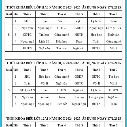
THỜI KHÓA BIỂU LỚP 11A8 NĂM HỌC 2024-2025 ÁP DỤNG NGÀY 17/2/2025
Buổi
Tiết
Thứ 2
Thứ 3
Thứ 4
Thứ 5
Thứ 6
Thứ 7
1
SHL
Toán
Vật lí
Vật lí
Lịch Sử
Toán
2
Ngữ văn
Ngoại ngữ
GDTC
GDĐP
Ngoại ngữ
GD QP-AN
S
3
GDTC
Tin học
Công nghệ
HĐTN
Hóa học
Ngữ văn
4
Ngoại ngữ
Lịch Sử
Hóa học
Toán
Toán
Công nghệ
5
HĐTN
Ngữ văn
Tin học
Ngữ văn
HĐTN
Vật lí
THỜI KHÓA BIỂU LỚP 11A9 NĂM HỌC 2024-2025 ÁP DỤNG NGÀY 17/2/2025
Buổi
Tiết
Thứ 2
Thứ 3
Thứ 4
Thứ 5
Thứ 6
Thứ 7
1
SHL
Hóa học
Công nghệ
GDĐP
GDTC
Tin học
2
Toán
Vật lí
Ngữ văn
GDTC
Vật lí
Vật lí
S
3
GD QP-AN
Toán
HĐTN
Ngữ văn
Lịch Sử
HĐTN
4
Ngữ văn
Tin học
Toán
Hóa học
Công nghệ
Ngữ văn
5
Ngoại ngữ
Ngoại ngữ
Lịch Sử
Ngoại ngữ
HĐTN
Toán
THỜI KHÓA BIỂU LỚP 12A1 NĂM HỌC 2024-2025 ÁP DỤNG NGÀY 17/2/2025
Buổi
Tiết
Thứ 2
Thứ 3
Thứ 4
Thứ 5
Thứ 6
Thứ 7