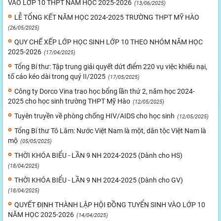
VÀO LỚP 10 THPT NĂM HỌC 2025-2026
(13/06/2025)
LỄ TỔNG KẾT NĂM HỌC 2024-2025 TRƯỜNG THPT MỸ HÀO
(26/05/2025)
QUY CHẾ XẾP LỚP HỌC SINH LỚP 10 THEO NHÓM NĂM HỌC
2025-2026
(17/04/2025)
Tổng Bí thư: Tập trung giải quyết dứt điểm 220 vụ việc khiếu nại,
tố cáo kéo dài trong quý II/2025
(17/05/2025)
Công ty Dorco Vina trao học bổng lần thứ 2, năm học 2024-
2025 cho học sinh trường THPT Mỹ Hào
(12/05/2025)
Tuyên truyền về phòng chống HIV/AIDS cho học sinh
(12/05/2025)
Tổng Bí thư Tô Lâm: Nước Việt Nam là một, dân tộc Việt Nam là
mộ
(05/05/2025)
THỜI KHÓA BIỂU - LẦN 9 NH 2024-2025 (Dành cho HS)
(18/04/2025)
THỜI KHÓA BIỂU - LẦN 9 NH 2024-2025 (Dành cho GV)
(18/04/2025)
QUYẾT ĐỊNH THÀNH LẬP HỘI ĐỒNG TUYỂN SINH VÀO LỚP 10
NĂM HỌC 2025-2026
(14/04/2025)