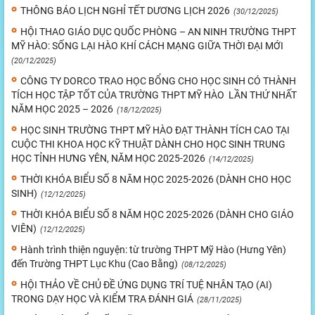
THÔNG BÁO LỊCH NGHỈ TẾT DƯƠNG LỊCH 2026
(30/12/2025)
HỘI THAO GIÁO DỤC QUỐC PHÒNG – AN NINH TRƯỜNG THPT
MỸ HÀO: SỐNG LẠI HÀO KHÍ CÁCH MẠNG GIỮA THỜI ĐẠI MỚI
(20/12/2025)
CÔNG TY DORCO TRAO HỌC BỔNG CHO HỌC SINH CÓ THÀNH
TÍCH HỌC TẬP TỐT CỦA TRƯỜNG THPT MỸ HÀO LẦN THỨ NHẤT
NĂM HỌC 2025 – 2026
(18/12/2025)
HỌC SINH TRƯỜNG THPT MỸ HÀO ĐẠT THÀNH TÍCH CAO TẠI
CUỘC THI KHOA HỌC KỸ THUẬT DÀNH CHO HỌC SINH TRUNG
HỌC TỈNH HƯNG YÊN, NĂM HỌC 2025-2026
(14/12/2025)
THỜI KHÓA BIỂU SỐ 8 NĂM HỌC 2025-2026 (DÀNH CHO HỌC
SINH)
(12/12/2025)
THỜI KHÓA BIỂU SỐ 8 NĂM HỌC 2025-2026 (DÀNH CHO GIÁO
VIÊN)
(12/12/2025)
Hành trình thiện nguyện: từ trường THPT Mỹ Hào (Hưng Yên)
đến Trường THPT Lục Khu (Cao Bằng)
(08/12/2025)
HỘI THẢO VỀ CHỦ ĐỀ ỨNG DỤNG TRÍ TUỆ NHÂN TẠO (AI)
TRONG DẠY HỌC VÀ KIỂM TRA ĐÁNH GIÁ
(28/11/2025)