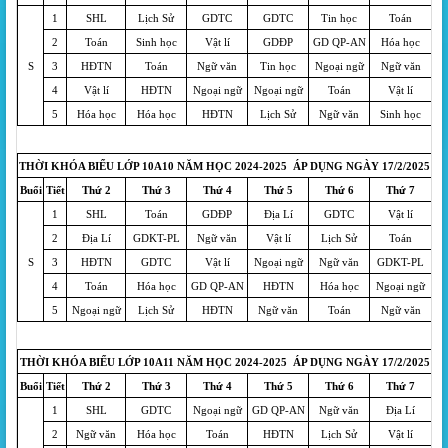
1
SHL
Lịch Sử
GDTC
GDTC
Tin học
Toán
2
Toán
Sinh học
Vật lí
GDĐP
GD QP-AN
Hóa học
S
3
HĐTN
Toán
Ngữ văn
Tin học
Ngoại ngữ
Ngữ văn
4
Vật lí
HĐTN
Ngoại ngữ
Ngoại ngữ
Toán
Vật lí
5
Hóa học
Hóa học
HĐTN
Lịch Sử
Ngữ văn
Sinh học
THỜI KHÓA BIỂU LỚP 10A10 NĂM HỌC 2024-2025 ÁP DỤNG NGÀY 17/2/2025
Buổi
Tiết
Thứ 2
Thứ 3
Thứ 4
Thứ 5
Thứ 6
Thứ 7
1
SHL
Toán
GDĐP
Địa Lí
GDTC
Vật lí
2
Địa Lí
GDKT-PL
Ngữ văn
Vật lí
Lịch Sử
Toán
S
3
HĐTN
GDTC
Vật lí
Ngoại ngữ
Ngữ văn
GDKT-PL
4
Toán
Hóa học
GD QP-AN
HĐTN
Hóa học
Ngoại ngữ
5
Ngoại ngữ
Lịch Sử
HĐTN
Ngữ văn
Toán
Ngữ văn
THỜI KHÓA BIỂU LỚP 10A11 NĂM HỌC 2024-2025 ÁP DỤNG NGÀY 17/2/2025
Buổi
Tiết
Thứ 2
Thứ 3
Thứ 4
Thứ 5
Thứ 6
Thứ 7
1
SHL
GDTC
Ngoại ngữ
GD QP-AN
Ngữ văn
Địa Lí
2
Ngữ văn
Hóa học
Toán
HĐTN
Lịch Sử
Vật lí