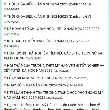
THỜI KHÓA BIỂU - LẦN 8 NH 2024-2025 (Dành cho HS)
(10/04/2025)
THỜI KHÓA BIỂU - LẦN 8 NH 2024-2025 (Dành cho GV)
(10/04/2025)
KẾ HOẠCH TỔ CHỨC DẠY HỌC LỚP 10 NĂM HỌC 2025-2026
(10/04/2025)
KẾ HOẠCH TUYỂN SINH LỚP 10 NĂM HỌC 2025-2026
(10/04/2025)
HOẠT ĐỘNG TRẢI NGHIỆM TÌM HIỂU CÁC DI TÍCH LỊCH SỬ TẠI
ĐỊA PHƯƠNG
(09/04/2025)
HỘI THẢO CỦA TRƯỜNG THPT MỸ HÀO VỀ THI TỐT NGHIỆP VÀ
XÉT TUYỂN ĐẠI HỌC NĂM 2025
(05/04/2025)
LỄ KỶ NIỆM NGÀY 26 THÁNG 3 NĂM 2025
(28/03/2025)
NGÀY HỘI STEM NĂM HỌC 2024-2025
(28/03/2025)
KẾT LUẬN THANH TRA TRƯỜNG TRUNG HỌC PHỔ THÔNG MỸ
HÀO, NĂM HỌC 2024-2025
(25/03/2025)
Học sinh trường THPT Mỹ Hào tham dự Cuộc thi Khoa học kỹ
thuật cấp quốc gia dành cho học sinh trung học năm học 2024-