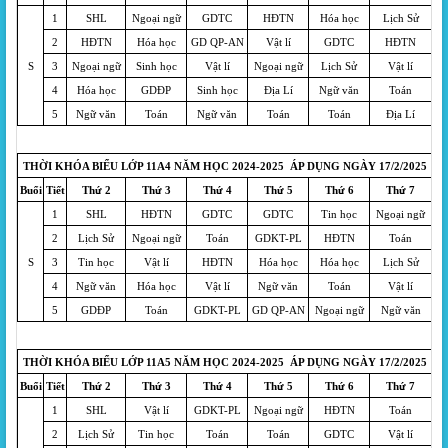
1
SHL
Ngoại ngữ
GDTC
HĐTN
Hóa học
Lịch Sử
2
HĐTN
Hóa học
GD QP-AN
Vật lí
GDTC
HĐTN
S
3
Ngoại ngữ
Sinh học
Vật lí
Ngoại ngữ
Lịch Sử
Vật lí
4
Hóa học
GDĐP
Sinh học
Địa Lí
Ngữ văn
Toán
5
Ngữ văn
Toán
Ngữ văn
Toán
Toán
Địa Lí
THỜI KHÓA BIỂU LỚP 11A4 NĂM HỌC 2024-2025 ÁP DỤNG NGÀY 17/2/2025
Buổi
Tiết
Thứ 2
Thứ 3
Thứ 4
Thứ 5
Thứ 6
Thứ 7
1
SHL
HĐTN
GDTC
GDTC
Tin học
Ngoại ngữ
2
Lịch Sử
Ngoại ngữ
Toán
GDKT-PL
HĐTN
Toán
S
3
Tin học
Vật lí
HĐTN
Hóa học
Hóa học
Lịch Sử
4
Ngữ văn
Hóa học
Vật lí
Ngữ văn
Toán
Vật lí
5
GDĐP
Toán
GDKT-PL
GD QP-AN
Ngoại ngữ
Ngữ văn
THỜI KHÓA BIỂU LỚP 11A5 NĂM HỌC 2024-2025 ÁP DỤNG NGÀY 17/2/2025
Buổi
Tiết
Thứ 2
Thứ 3
Thứ 4
Thứ 5
Thứ 6
Thứ 7
1
SHL
Vật lí
GDKT-PL
Ngoại ngữ
HĐTN
Toán
2
Lịch Sử
Tin học
Toán
Toán
GDTC
Vật lí