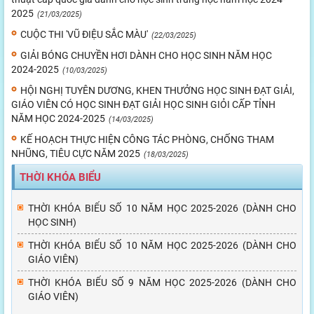
2025
(21/03/2025)
CUỘC THI 'VŨ ĐIỆU SẮC MÀU'
(22/03/2025)
GIẢI BÓNG CHUYỀN HƠI DÀNH CHO HỌC SINH NĂM HỌC
2024-2025
(10/03/2025)
HỘI NGHỊ TUYÊN DƯƠNG, KHEN THƯỞNG HỌC SINH ĐẠT GIẢI,
GIÁO VIÊN CÓ HỌC SINH ĐẠT GIẢI HỌC SINH GIỎI CẤP TỈNH
NĂM HỌC 2024-2025
(14/03/2025)
KẾ HOẠCH THỰC HIỆN CÔNG TÁC PHÒNG, CHỐNG THAM
NHŨNG, TIÊU CỰC NĂM 2025
(18/03/2025)
THỜI KHÓA BIỂU
THỜI KHÓA BIỂU SỐ 10 NĂM HỌC 2025-2026 (DÀNH CHO
HỌC SINH)
THỜI KHÓA BIỂU SỐ 10 NĂM HỌC 2025-2026 (DÀNH CHO
GIÁO VIÊN)
THỜI KHÓA BIỂU SỐ 9 NĂM HỌC 2025-2026 (DÀNH CHO
GIÁO VIÊN)