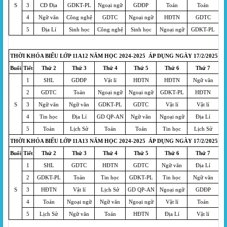
S
3
CĐ Địa
GDKT-PL
Ngoại ngữ
GDĐP
Toán
Toán
4
Ngữ văn
Công nghệ
GDTC
Ngoại ngữ
HĐTN
GDTC
5
Địa Lí
Sinh học
Công nghệ
Sinh học
Ngoại ngữ
GDKT-PL
THỜI KHÓA BIỂU LỚP 11A12 NĂM HỌC 2024-2025 ÁP DỤNG NGÀY 17/2/2025
Buổi
Tiết
Thứ 2
Thứ 3
Thứ 4
Thứ 5
Thứ 6
Thứ 7
1
SHL
GDĐP
Vật lí
HĐTN
HĐTN
Ngữ văn
2
GDTC
Toán
Ngoại ngữ
Ngoại ngữ
GDKT-PL
HĐTN
S
3
Ngữ văn
Ngữ văn
GDKT-PL
GDTC
Vật lí
Vật lí
4
Tin học
Địa Lí
GD QP-AN
Ngữ văn
Ngoại ngữ
Địa Lí
5
Toán
Lịch Sử
Toán
Toán
Tin học
Lịch Sử
THỜI KHÓA BIỂU LỚP 11A13 NĂM HỌC 2024-2025 ÁP DỤNG NGÀY 17/2/2025
Buổi
Tiết
Thứ 2
Thứ 3
Thứ 4
Thứ 5
Thứ 6
Thứ 7
1
SHL
GDTC
HĐTN
GDTC
Ngữ văn
Địa Lí
2
GDKT-PL
Toán
Tin học
GDKT-PL
Tin học
Ngữ văn
S
3
HĐTN
Vật lí
Lịch Sử
GD QP-AN
Ngoại ngữ
GDĐP
4
Toán
Ngoại ngữ
Ngữ văn
Ngoại ngữ
Vật lí
Toán
5
Lịch Sử
Ngữ văn
Toán
HĐTN
Địa Lí
Vật lí