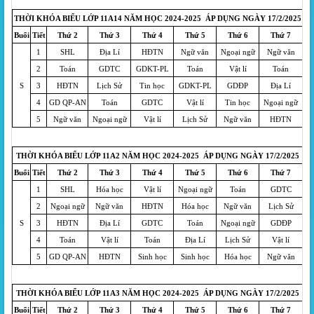
THỜI KHÓA BIỂU LỚP 11A14 NĂM HỌC 2024-2025 ÁP DỤNG NGÀY 17/2/2025
Buổi
Tiết
Thứ 2
Thứ 3
Thứ 4
Thứ 5
Thứ 6
Thứ 7
1
SHL
Địa Lí
HĐTN
Ngữ văn
Ngoại ngữ
Ngữ văn
2
Toán
GDTC
GDKT-PL
Toán
Vật lí
Toán
S
3
HĐTN
Lịch Sử
Tin học
GDKT-PL
GDĐP
Địa Lí
4
GD QP-AN
Toán
GDTC
Vật lí
Tin học
Ngoại ngữ
5
Ngữ văn
Ngoại ngữ
Vật lí
Lịch Sử
Ngữ văn
HĐTN
THỜI KHÓA BIỂU LỚP 11A2 NĂM HỌC 2024-2025 ÁP DỤNG NGÀY 17/2/2025
Buổi
Tiết
Thứ 2
Thứ 3
Thứ 4
Thứ 5
Thứ 6
Thứ 7
1
SHL
Hóa học
Vật lí
Ngoại ngữ
Toán
GDTC
2
Ngoại ngữ
Ngữ văn
HĐTN
Hóa học
Ngữ văn
Lịch Sử
S
3
HĐTN
Địa Lí
GDTC
Toán
Ngoại ngữ
GDĐP
4
Toán
Vật lí
Toán
Địa Lí
Lịch Sử
Vật lí
5
GD QP-AN
HĐTN
Sinh học
Sinh học
Hóa học
Ngữ văn
THỜI KHÓA BIỂU LỚP 11A3 NĂM HỌC 2024-2025 ÁP DỤNG NGÀY 17/2/2025
Buổi
Tiết
Thứ 2
Thứ 3
Thứ 4
Thứ 5
Thứ 6
Thứ 7