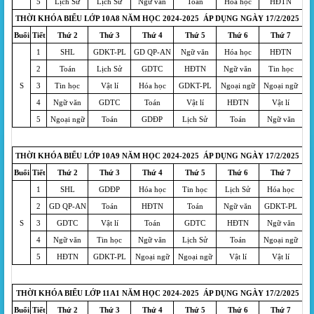
5
Lịch Sử
Lịch Sử
Ngữ văn
Toán
Hóa học
HĐTN
THỜI KHÓA BIỂU LỚP 10A8 NĂM HỌC 2024-2025 ÁP DỤNG NGÀY 17/2/2025
Buổi
Tiết
Thứ 2
Thứ 3
Thứ 4
Thứ 5
Thứ 6
Thứ 7
1
SHL
GDKT-PL
GD QP-AN
Ngữ văn
Hóa học
HĐTN
2
Toán
Lịch Sử
GDTC
HĐTN
Ngữ văn
Tin học
S
3
Tin học
Vật lí
Hóa học
GDKT-PL
Ngoại ngữ
Ngoại ngữ
4
Ngữ văn
GDTC
Toán
Vật lí
HĐTN
Vật lí
5
Ngoại ngữ
Toán
GDĐP
Lịch Sử
Toán
Ngữ văn
THỜI KHÓA BIỂU LỚP 10A9 NĂM HỌC 2024-2025 ÁP DỤNG NGÀY 17/2/2025
Buổi
Tiết
Thứ 2
Thứ 3
Thứ 4
Thứ 5
Thứ 6
Thứ 7
1
SHL
GDĐP
Hóa học
Tin học
Lịch Sử
Hóa học
2
GD QP-AN
Toán
HĐTN
Toán
Ngữ văn
GDKT-PL
S
3
GDTC
Vật lí
Toán
GDTC
HĐTN
Ngữ văn
4
Ngữ văn
Tin học
Ngữ văn
Lịch Sử
Toán
Ngoại ngữ
5
HĐTN
GDKT-PL
Ngoại ngữ
Ngoại ngữ
Vật lí
Vật lí
THỜI KHÓA BIỂU LỚP 11A1 NĂM HỌC 2024-2025 ÁP DỤNG NGÀY 17/2/2025
Buổi
Tiết
Thứ 2
Thứ 3
Thứ 4
Thứ 5
Thứ 6
Thứ 7