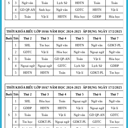
S
3
Ngữ văn
Toán
Lịch Sử
HĐTN
Toán
Toán
4
GD QP-AN
Sinh học
Ngữ văn
GDTC
HĐTN
Vật lí
5
Toán
Vật lí
HĐTN
Hóa học
GDĐP
Hóa học
THỜI KHÓA BIỂU LỚP 10A6 NĂM HỌC 2024-2025 ÁP DỤNG NGÀY 17/2/2025
Buổi
Tiết
Thứ 2
Thứ 3
Thứ 4
Thứ 5
Thứ 6
Thứ 7
1
SHL
Tin học
Ngữ văn
HĐTN
Ngữ văn
GDKT-PL
2
GDTC
Vật lí
Hóa học
Ngữ văn
Ngoại ngữ
Ngữ văn
S
3
Toán
Toán
GD QP-AN
Toán
Vật lí
Hóa học
4
Ngoại ngữ
Ngoại ngữ
GDTC
Lịch Sử
Lịch Sử
GDĐP
5
HĐTN
HĐTN
Toán
Vật lí
GDKT-PL
Tin học
THỜI KHÓA BIỂU LỚP 10A7 NĂM HỌC 2024-2025 ÁP DỤNG NGÀY 17/2/2025
Buổi
Tiết
Thứ 2
Thứ 3
Thứ 4
Thứ 5
Thứ 6
Thứ 7
1
SHL
Hóa học
Toán
Ngoại ngữ
Ngữ văn
Ngữ văn
2
GDĐP
HĐTN
HĐTN
Vật lí
Ngoại ngữ
Vật lí
S
3
Toán
Toán
Vật lí
Ngữ văn
GD QP-AN
GDTC
4
Tin học
GDKT-PL
Ngoại ngữ
GDKT-PL
GDTC
Tin học