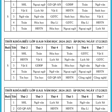
1
SHL
Ngoại ngữ
GD QP-AN
GDĐP
Toán
Ngữ văn
2
Vật lí
Lịch Sử
Vật lí
HĐTN
Toán
Sinh học
S
3
Ngữ văn
Ngữ văn
GDTC
Sinh học
Hóa học
Vật lí
4
Toán
Hóa học
Địa Lí
GDTC
Địa Lí
HĐTN
5
Toán
HĐTN
Hóa học
Ngoại ngữ
Ngoại ngữ
Lịch Sử
THỜI KHÓA BIỂU LỚP 11A10 NĂM HỌC 2024-2025 ÁP DỤNG NGÀY 17/2/2025
Buổi
Tiết
Thứ 2
Thứ 3
Thứ 4
Thứ 5
Thứ 6
Thứ 7
1
SHL
Toán
Hóa học
Toán
GDTC
Vật lí
2
HĐTN
Vật lí
Lịch Sử
Ngữ văn
Lịch Sử
GDTC
S
3
Vật lí
GDĐP
Toán
Hóa học
Ngữ văn
Ngữ văn
4
Toán
Ngoại ngữ
Ngữ văn
Ngoại ngữ
Ngoại ngữ
HĐTN
5
Tin học
Tin học
GD QP-AN
HĐTN
Công nghệ
Công nghệ
THỜI KHÓA BIỂU LỚP 11A11 NĂM HỌC 2024-2025 ÁP DỤNG NGÀY 17/2/2025
Buổi
Tiết
Thứ 2
Thứ 3
Thứ 4
Thứ 5
Thứ 6
Thứ 7
1
SHL
Ngữ văn
Lịch Sử
Toán
Ngữ văn
Lịch Sử
2
GD QP-AN
Toán
HĐTN
HĐTN
Địa Lí
Ngữ văn