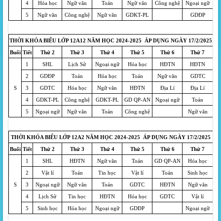
4
Hóa học
Ngữ văn
Toán
Ngữ văn
Công nghệ
Ngoại ngữ
5
Ngữ văn
Công nghệ
Ngữ văn
GDKT-PL
GDĐP
THỜI KHÓA BIỂU LỚP 12A12 NĂM HỌC 2024-2025 ÁP DỤNG NGÀY 17/2/2025
Buổi
Tiết
Thứ 2
Thứ 3
Thứ 4
Thứ 5
Thứ 6
Thứ 7
1
SHL
Lịch Sử
Ngoại ngữ
Hóa học
HĐTN
HĐTN
2
GDĐP
Toán
Hóa học
Toán
Ngữ văn
GDTC
S
3
GDTC
Hóa học
Ngữ văn
HĐTN
Địa Lí
Địa Lí
4
GDKT-PL
Công nghệ
GDKT-PL
GD QP-AN
Ngoại ngữ
Toán
5
Ngoại ngữ
Ngữ văn
Toán
Công nghệ
Ngữ văn
THỜI KHÓA BIỂU LỚP 12A2 NĂM HỌC 2024-2025 ÁP DỤNG NGÀY 17/2/2025
Buổi
Tiết
Thứ 2
Thứ 3
Thứ 4
Thứ 5
Thứ 6
Thứ 7
1
SHL
HĐTN
Ngữ văn
Toán
GD QP-AN
Hóa học
2
Vật lí
Toán
Tin học
Vật lí
Toán
Sinh học
S
3
Ngoại ngữ
Ngữ văn
Toán
GDTC
HĐTN
Ngữ văn
4
Lịch Sử
Tin học
HĐTN
Hóa học
GDTC
Vật lí
5
Sinh học
Hóa học
Ngoại ngữ
GDĐP
Ngoại ngữ