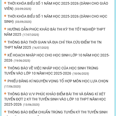
THỜI KHÓA BIỂU SỐ 1 NĂM HỌC 2025-2026 (DÀNH CHO GIÁO
VIÊN)
(03/09/2025)
THỜI KHÓA BIỂU SỐ 1 NĂM HỌC 2025-2026 (DÀNH CHO HỌC
SINH)
(03/09/2025)
HƯỚNG DẪN PHÚC KHẢO BÀI THI KỲ THI TỐT NGHIỆP THPT
NĂM 2025
(17/07/2025)
THÔNG BÁO THỜI GIAN VÀ ĐỊA CHỈ TRA CỨU ĐIỂM THI TN
THPT NĂM 2025
(16/07/2025)
KẾ HOẠCH NHẬP HỌC CHO HỌC SINH LỚP 10 NĂM HỌC 2025-
2026
(19/06/2025)
THÔNG BÁO VỀ VIỆC NHẬP HỌC CỦA HỌC SINH TRÚNG
TUYỂN VÀO LỚP 10 NĂM HỌC 2025-2026
(18/06/2025)
PHIẾU ĐĂNG KÍ NGUYỆN VỌNG TỔ HỢP MÔN HỌC LỰA CHỌN
(17/06/2025)
THÔNG BÁO V/V PHÚC KHẢO ĐIỂM BÀI THI VÀ ĐĂNG KÍ XÉT
TUYỂN ĐỢT 2 KỲ THI TUYỂN SINH VÀO LỚP 10 THPT NĂM HỌC
2025-2026
(13/06/2025)
THÔNG BÁO ĐIỂM CHUẨN TRÚNG TUYỂN KỲ THI TUYỂN SINH