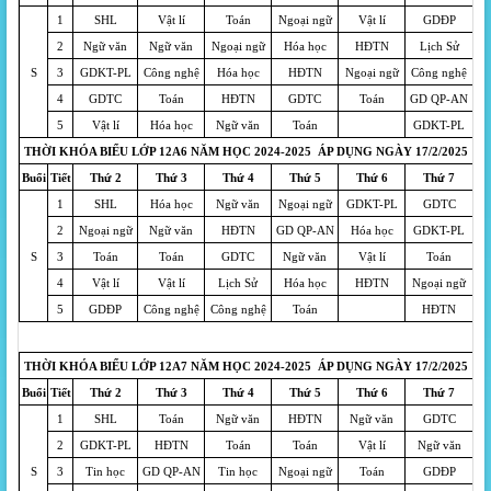
1
SHL
Vật lí
Toán
Ngoại ngữ
Vật lí
GDĐP
2
Ngữ văn
Ngữ văn
Ngoại ngữ
Hóa học
HĐTN
Lịch Sử
S
3
GDKT-PL
Công nghệ
Hóa học
HĐTN
Ngoại ngữ
Công nghệ
4
GDTC
Toán
HĐTN
GDTC
Toán
GD QP-AN
5
Vật lí
Hóa học
Ngữ văn
Toán
GDKT-PL
THỜI KHÓA BIỂU LỚP 12A6 NĂM HỌC 2024-2025 ÁP DỤNG NGÀY 17/2/2025
Buổi
Tiết
Thứ 2
Thứ 3
Thứ 4
Thứ 5
Thứ 6
Thứ 7
1
SHL
Hóa học
Ngữ văn
Ngoại ngữ
GDKT-PL
GDTC
2
Ngoại ngữ
Ngữ văn
HĐTN
GD QP-AN
Hóa học
GDKT-PL
S
3
Toán
Toán
GDTC
Ngữ văn
Vật lí
Toán
4
Vật lí
Vật lí
Lịch Sử
Hóa học
HĐTN
Ngoại ngữ
5
GDĐP
Công nghệ
Công nghệ
Toán
HĐTN
THỜI KHÓA BIỂU LỚP 12A7 NĂM HỌC 2024-2025 ÁP DỤNG NGÀY 17/2/2025
Buổi
Tiết
Thứ 2
Thứ 3
Thứ 4
Thứ 5
Thứ 6
Thứ 7
1
SHL
Toán
Ngữ văn
HĐTN
Ngữ văn
GDTC
2
GDKT-PL
HĐTN
Toán
Toán
Vật lí
Ngữ văn
S
3
Tin học
GD QP-AN
Tin học
Ngoại ngữ
Toán
GDĐP