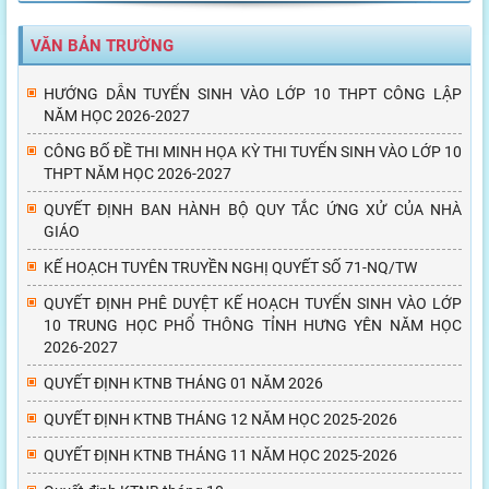
VĂN BẢN TRƯỜNG
HƯỚNG DẪN TUYỂN SINH VÀO LỚP 10 THPT CÔNG LẬP
NĂM HỌC 2026-2027
CÔNG BỐ ĐỀ THI MINH HỌA KỲ THI TUYỂN SINH VÀO LỚP 10
THPT NĂM HỌC 2026-2027
QUYẾT ĐỊNH BAN HÀNH BỘ QUY TẮC ỨNG XỬ CỦA NHÀ
GIÁO
KẾ HOẠCH TUYÊN TRUYỀN NGHỊ QUYẾT SỐ 71-NQ/TW
QUYẾT ĐỊNH PHÊ DUYỆT KẾ HOẠCH TUYỂN SINH VÀO LỚP
10 TRUNG HỌC PHỔ THÔNG TỈNH HƯNG YÊN NĂM HỌC
2026-2027
QUYẾT ĐỊNH KTNB THÁNG 01 NĂM 2026
QUYẾT ĐỊNH KTNB THÁNG 12 NĂM HỌC 2025-2026
QUYẾT ĐỊNH KTNB THÁNG 11 NĂM HỌC 2025-2026