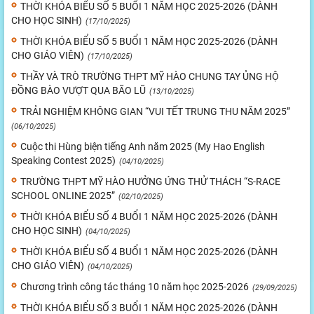
THỜI KHÓA BIỂU SỐ 5 BUỔI 1 NĂM HỌC 2025-2026 (DÀNH
CHO HỌC SINH)
(17/10/2025)
THỜI KHÓA BIỂU SỐ 5 BUỔI 1 NĂM HỌC 2025-2026 (DÀNH
CHO GIÁO VIÊN)
(17/10/2025)
THẦY VÀ TRÒ TRƯỜNG THPT MỸ HÀO CHUNG TAY ỦNG HỘ
ĐỒNG BÀO VƯỢT QUA BÃO LŨ
(13/10/2025)
TRẢI NGHIỆM KHÔNG GIAN “VUI TẾT TRUNG THU NĂM 2025”
(06/10/2025)
Cuộc thi Hùng biện tiếng Anh năm 2025 (My Hao English
Speaking Contest 2025)
(04/10/2025)
TRƯỜNG THPT MỸ HÀO HƯỞNG ỨNG THỬ THÁCH “S-RACE
SCHOOL ONLINE 2025”
(02/10/2025)
THỜI KHÓA BIỂU SỐ 4 BUỔI 1 NĂM HỌC 2025-2026 (DÀNH
CHO HỌC SINH)
(04/10/2025)
THỜI KHÓA BIỂU SỐ 4 BUỔI 1 NĂM HỌC 2025-2026 (DÀNH
CHO GIÁO VIÊN)
(04/10/2025)
Chương trình công tác tháng 10 năm học 2025-2026
(29/09/2025)
THỜI KHÓA BIỂU SỐ 3 BUỔI 1 NĂM HỌC 2025-2026 (DÀNH