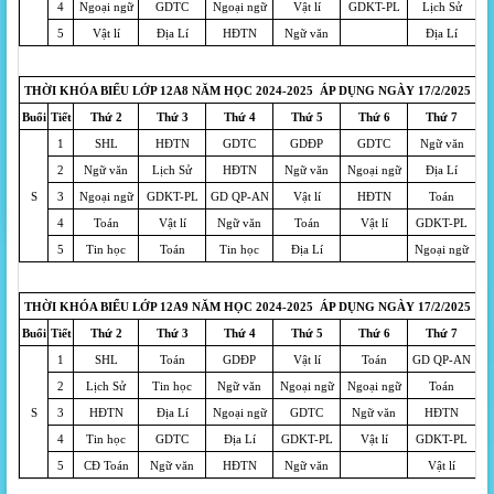
4
Ngoại ngữ
GDTC
Ngoại ngữ
Vật lí
GDKT-PL
Lịch Sử
5
Vật lí
Địa Lí
HĐTN
Ngữ văn
Địa Lí
THỜI KHÓA BIỂU LỚP 12A8 NĂM HỌC 2024-2025 ÁP DỤNG NGÀY 17/2/2025
Buổi
Tiết
Thứ 2
Thứ 3
Thứ 4
Thứ 5
Thứ 6
Thứ 7
1
SHL
HĐTN
GDTC
GDĐP
GDTC
Ngữ văn
2
Ngữ văn
Lịch Sử
HĐTN
Ngữ văn
Ngoại ngữ
Địa Lí
S
3
Ngoại ngữ
GDKT-PL
GD QP-AN
Vật lí
HĐTN
Toán
4
Toán
Vật lí
Ngữ văn
Toán
Vật lí
GDKT-PL
5
Tin học
Toán
Tin học
Địa Lí
Ngoại ngữ
THỜI KHÓA BIỂU LỚP 12A9 NĂM HỌC 2024-2025 ÁP DỤNG NGÀY 17/2/2025
Buổi
Tiết
Thứ 2
Thứ 3
Thứ 4
Thứ 5
Thứ 6
Thứ 7
1
SHL
Toán
GDĐP
Vật lí
Toán
GD QP-AN
2
Lịch Sử
Tin học
Ngữ văn
Ngoại ngữ
Ngoại ngữ
Toán
S
3
HĐTN
Địa Lí
Ngoại ngữ
GDTC
Ngữ văn
HĐTN
4
Tin học
GDTC
Địa Lí
GDKT-PL
Vật lí
GDKT-PL
5
CĐ Toán
Ngữ văn
HĐTN
Ngữ văn
Vật lí