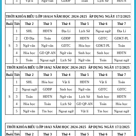
5
Vật lí
Ngữ văn
GDĐP
Toán
Lịch Sử
HĐTN
THỜI KHÓA BIỂU LỚP 10A14 NĂM HỌC 2024-2025 ÁP DỤNG NGÀY 17/2/2025
Buổi
Tiết
Thứ 2
Thứ 3
Thứ 4
Thứ 5
Thứ 6
Thứ 7
1
SHL
HĐTN
Địa Lí
Lịch Sử
Ngoại ngữ
Địa Lí
2
CĐ Địa
Toán
GDĐP
HĐTN
GDTC
GDKT-PL
S
3
Ngữ văn
Ngữ văn
GDTC
Hóa học
GDKT-PL
Toán
4
Hóa học
GD QP-AN
Ngữ văn
Sinh học
Sinh học
HĐTN
5
Toán
Ngoại ngữ
Lịch Sử
Ngữ văn
Toán
Ngoại ngữ
THỜI KHÓA BIỂU LỚP 10A2 NĂM HỌC 2024-2025 ÁP DỤNG NGÀY 17/2/2025
Buổi
Tiết
Thứ 2
Thứ 3
Thứ 4
Thứ 5
Thứ 6
Thứ 7
1
SHL
Hóa học
Vật lí
HĐTN
Vật lí
Toán
2
Ngoại ngữ
GDĐP
Sinh học
Ngữ văn
GDTC
GDTC
S
3
Toán
HĐTN
Ngữ văn
Lịch Sử
Sinh học
HĐTN
4
Hóa học
Toán
Lịch Sử
GD QP-AN
Toán
Hóa học
5
Ngữ văn
Tin học
Ngoại ngữ
Vật lí
Tin học
Ngoại ngữ
THỜI KHÓA BIỂU LỚP 10A3 NĂM HỌC 2024-2025 ÁP DỤNG NGÀY 17/2/2025
Buổi
Tiết
Thứ 2
Thứ 3
Thứ 4
Thứ 5
Thứ 6
Thứ 7