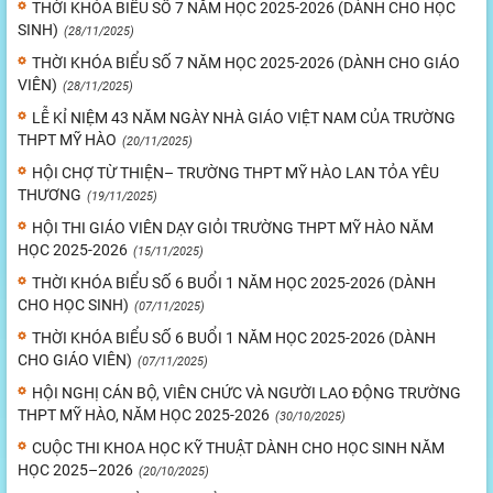
THỜI KHÓA BIỂU SỐ 7 NĂM HỌC 2025-2026 (DÀNH CHO HỌC
SINH)
(28/11/2025)
THỜI KHÓA BIỂU SỐ 7 NĂM HỌC 2025-2026 (DÀNH CHO GIÁO
VIÊN)
(28/11/2025)
LỄ KỈ NIỆM 43 NĂM NGÀY NHÀ GIÁO VIỆT NAM CỦA TRƯỜNG
THPT MỸ HÀO
(20/11/2025)
HỘI CHỢ TỪ THIỆN– TRƯỜNG THPT MỸ HÀO LAN TỎA YÊU
THƯƠNG
(19/11/2025)
HỘI THI GIÁO VIÊN DẠY GIỎI TRƯỜNG THPT MỸ HÀO NĂM
HỌC 2025-2026
(15/11/2025)
THỜI KHÓA BIỂU SỐ 6 BUỔI 1 NĂM HỌC 2025-2026 (DÀNH
CHO HỌC SINH)
(07/11/2025)
THỜI KHÓA BIỂU SỐ 6 BUỔI 1 NĂM HỌC 2025-2026 (DÀNH
CHO GIÁO VIÊN)
(07/11/2025)
HỘI NGHỊ CÁN BỘ, VIÊN CHỨC VÀ NGƯỜI LAO ĐỘNG TRƯỜNG
THPT MỸ HÀO, NĂM HỌC 2025-2026
(30/10/2025)
CUỘC THI KHOA HỌC KỸ THUẬT DÀNH CHO HỌC SINH NĂM
HỌC 2025–2026
(20/10/2025)