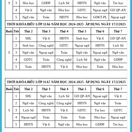
S
3
Hóa học
GDĐP
Lịch Sử
HĐTN
Ngữ văn
Tin học
4
Vật lí
Ngữ văn
Hóa học
GDTC
Ngoại ngữ
GD QP-AN
5
Ngữ văn
Toán
HĐTN
Hóa học
GDKT-PL
Ngoại ngữ
THỜI KHÓA BIỂU LỚP 11A6 NĂM HỌC 2024-2025 ÁP DỤNG NGÀY 17/2/2025
Buổi
Tiết
Thứ 2
Thứ 3
Thứ 4
Thứ 5
Thứ 6
Thứ 7
1
SHL
Vật lí
HĐTN
Sinh học
Vật lí
GD QP-AN
2
Sinh học
Công nghệ
GDTC
Ngoại ngữ
HĐTN
Lịch Sử
S
3
Ngữ văn
Ngoại ngữ
Toán
Ngữ văn
Ngoại ngữ
Ngữ văn
4
GDTC
Toán
Công nghệ
Lịch Sử
Ngữ văn
GDĐP
5
Toán
HĐTN
Vật lí
Hóa học
Toán
Hóa học
THỜI KHÓA BIỂU LỚP 11A7 NĂM HỌC 2024-2025 ÁP DỤNG NGÀY 17/2/2025
Buổi
Tiết
Thứ 2
Thứ 3
Thứ 4
Thứ 5
Thứ 6
Thứ 7
1
SHL
Ngữ văn
Lịch Sử
GD QP-AN
Ngoại ngữ
Vật lí
2
Ngữ văn
Công nghệ
Công nghệ
HĐTN
Ngữ văn
Toán
S
3
Lịch Sử
HĐTN
Vật lí
GDTC
Tin học
GDTC
4
Ngoại ngữ
Toán
Toán
Toán
Hóa học
Ngoại ngữ
5
HĐTN
Vật lí
Ngữ văn
Hóa học
GDĐP
Tin học