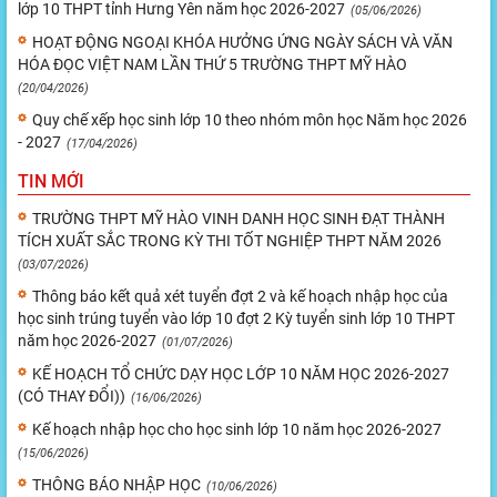
lớp 10 THPT tỉnh Hưng Yên năm học 2026-2027
(05/06/2026)
HOẠT ĐỘNG NGOẠI KHÓA HƯỞNG ỨNG NGÀY SÁCH VÀ VĂN
HÓA ĐỌC VIỆT NAM LẦN THỨ 5 TRƯỜNG THPT MỸ HÀO
(20/04/2026)
Quy chế xếp học sinh lớp 10 theo nhóm môn học Năm học 2026
- 2027
(17/04/2026)
TIN MỚI
TRƯỜNG THPT MỸ HÀO VINH DANH HỌC SINH ĐẠT THÀNH
TÍCH XUẤT SẮC TRONG KỲ THI TỐT NGHIỆP THPT NĂM 2026
(03/07/2026)
Thông báo kết quả xét tuyển đợt 2 và kế hoạch nhập học của
học sinh trúng tuyển vào lớp 10 đợt 2 Kỳ tuyển sinh lớp 10 THPT
năm học 2026-2027
(01/07/2026)
KẾ HOẠCH TỔ CHỨC DẠY HỌC LỚP 10 NĂM HỌC 2026-2027
(CÓ THAY ĐỔI))
(16/06/2026)
Kế hoạch nhập học cho học sinh lớp 10 năm học 2026-2027
(15/06/2026)
THÔNG BÁO NHẬP HỌC
(10/06/2026)