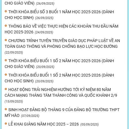
CHO GIÁO VIÊN)
(26/09/2025)
THỜI KHÓA BIỂU SỐ 3 BUỔI 1 NĂM HỌC 2025-2026 (DÀNH
CHO HỌC SINH)
(26/09/2025)
THÔNG BÁO VỀ VIỆC THỰC HIỆN CÁC KHOẢN THU ĐẦU NĂM
HỌC 2025-2026
(24/09/2025)
CHƯƠNG TRÌNH TUYÊN TRUYỀN GIÁO DỤC PHÁP LUẬT VỀ AN
TOÀN GIAO THÔNG VÀ PHÒNG CHỐNG BẠO LỰC HỌC ĐƯỜNG
(22/09/2025)
THỜI KHÓA BIỂU BUỔI 1 SỐ 2 NĂM HỌC 2025-2026 (DÀNH
CHO GIÁO VIÊN)
(20/09/2025)
THỜI KHÓA BIỂU BUỔI 1 SỐ 2 NĂM HỌC 2025-2026 (DÀNH
CHO HỌC SINH)
(20/09/2025)
HOẠT ĐỘNG TRẢI NGHIỆM HƯỚNG TỚI KỶ NIỆM 80 NĂM
CÁCH MẠNG THÁNG TÁM THÀNH CÔNG VÀ QUỐC KHÁNH 2/9
(15/09/2025)
SINH HOẠT ĐẢNG BỘ THÁNG 9 CỦA ĐẢNG BỘ TRƯỜNG THPT
MỸ HÀO
(07/09/2025)
LỄ KHAI GIẢNG NĂM HỌC 2025 – 2026
(05/09/2025)