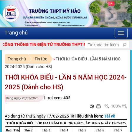
Toggl
navig
NG TIN ĐIỆN TỬ TRƯỜNG THPT MỸ HÀO.
Trang chủ
Tin tức
THỜI KHÓA BIỂU - LẦN 5 NĂM HỌC
2024-2025 (Dành cho HS)
THỜI KHÓA BIỂU - LẦN 5 NĂM HỌC 2024-
2025 (Dành cho HS)
Lượt xem:
432
Đăng ngày 28/02/2025
100%
Áp dụng từ thứ 2 ngày 17/02/2025
Tài liệu đính kèm:
Tải về
THỜI KHÓA BIỂU LỚP 10A1 NĂM HỌC 2024-2025 ÁP DỤNG NGÀY 17/2/2025
Buổi
Tiết
Thứ 2
Thứ 3
Thứ 4
Thứ 5
Thứ 6
Thứ 7