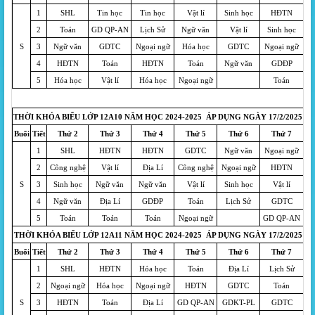
1
SHL
Tin học
Tin học
Vật lí
Sinh học
HĐTN
2
Toán
GD QP-AN
Lịch Sử
Ngữ văn
Vật lí
Sinh học
S
3
Ngữ văn
GDTC
Ngoại ngữ
Hóa học
GDTC
Ngoại ngữ
4
HĐTN
Toán
HĐTN
Toán
Ngữ văn
GDĐP
5
Hóa học
Vật lí
Hóa học
Ngoại ngữ
Toán
THỜI KHÓA BIỂU LỚP 12A10 NĂM HỌC 2024-2025 ÁP DỤNG NGÀY 17/2/2025
Buổi
Tiết
Thứ 2
Thứ 3
Thứ 4
Thứ 5
Thứ 6
Thứ 7
1
SHL
HĐTN
HĐTN
GDTC
Ngữ văn
Ngoại ngữ
2
Công nghệ
Vật lí
Địa Lí
Công nghệ
Ngoại ngữ
HĐTN
S
3
Sinh học
Ngữ văn
Ngữ văn
Vật lí
Sinh học
Vật lí
4
Ngữ văn
Địa Lí
GDĐP
Toán
Lịch Sử
GDTC
5
Toán
Toán
Toán
Ngoại ngữ
GD QP-AN
THỜI KHÓA BIỂU LỚP 12A11 NĂM HỌC 2024-2025 ÁP DỤNG NGÀY 17/2/2025
Buổi
Tiết
Thứ 2
Thứ 3
Thứ 4
Thứ 5
Thứ 6
Thứ 7
1
SHL
HĐTN
Hóa học
Toán
Địa Lí
Lịch Sử
2
Ngoại ngữ
Hóa học
Ngoại ngữ
HĐTN
GDTC
Toán
S
3
HĐTN
Toán
Địa Lí
GD QP-AN
GDKT-PL
GDTC