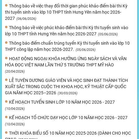
Thông báo về việc thay đổi thời gian phúc khảo điểm bài thi Kỳ
thi tuyển sinh vào lớp 10 THPT tỉnh Hưng Yên năm học 2026-
2027
(06/06/2026)
Thông báo về việc phúc khảo điểm bài thi Kỳ thi tuyển sinh vào
lớp 10 THPT tỉnh Hưng Yên năm học 2026-2027
(05/06/2026)
Thông báo điểm chuẩn trúng tuyển Kỳ thi tuyển sinh vào lớp 10
THPT công lập năm học 2026-2027.
(05/06/2026)
HOẠT ĐỘNG NGOẠI KHÓA HƯỞNG ỨNG NGÀY SÁCH VÀ VĂN
HÓA ĐỌC VIỆT NAM LẦN THỨ 5 TRƯỜNG THPT MỸ HÀO
(20/04/2026)
LỄ TUYÊN DƯƠNG GIÁO VIÊN VÀ HỌC SINH ĐẠT THÀNH TÍCH
XUẤT SẮC TRONG CUỘC THI KHOA HỌC, KỸ THUẬT CẤP QUỐC
GIA NĂM HỌC 2025–2026
(30/03/2026)
KẾ HOẠCH TUYỂN SINH LỚP 10 NĂM HỌC 2026 - 2027
(10/04/2026)
KẾ HOẠCH TỔ CHỨC DẠY HỌC LỚP 10 NĂM HỌC 2026 - 2027
(10/04/2026)
THỜI KHÓA BIỂU SỐ 10 NĂM HỌC 2025-2026 (DÀNH CHO HỌC