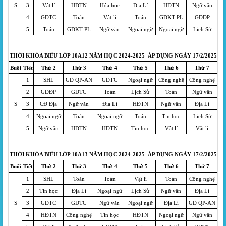
S
3
Vật lí
HĐTN
Hóa học
Địa Lí
HĐTN
Ngữ văn
4
GDTC
Toán
Vật lí
Toán
GDKT-PL
GDĐP
5
Toán
GDKT-PL
Ngữ văn
Ngoại ngữ
Ngoại ngữ
Lịch Sử
THỜI KHÓA BIỂU LỚP 10A12 NĂM HỌC 2024-2025 ÁP DỤNG NGÀY 17/2/2025
Buổi
Tiết
Thứ 2
Thứ 3
Thứ 4
Thứ 5
Thứ 6
Thứ 7
1
SHL
GD QP-AN
GDTC
Ngoại ngữ
Công nghệ
Công nghệ
2
GDĐP
GDTC
Toán
Lịch Sử
Toán
Ngữ văn
S
3
CĐ Địa
Ngữ văn
Địa Lí
HĐTN
Ngữ văn
Địa Lí
4
Ngoại ngữ
Toán
Ngoại ngữ
Toán
Tin học
Lịch Sử
5
Ngữ văn
HĐTN
HĐTN
Tin học
Vật lí
Vật lí
THỜI KHÓA BIỂU LỚP 10A13 NĂM HỌC 2024-2025 ÁP DỤNG NGÀY 17/2/2025
Buổi
Tiết
Thứ 2
Thứ 3
Thứ 4
Thứ 5
Thứ 6
Thứ 7
1
SHL
Toán
Toán
Vật lí
Toán
Công nghệ
2
Tin học
Địa Lí
Ngoại ngữ
Lịch Sử
Ngữ văn
Địa Lí
S
3
GDTC
GDTC
Ngữ văn
Ngoại ngữ
Địa Lí
GD QP-AN
4
HĐTN
Công nghệ
Tin học
HĐTN
Ngoại ngữ
Ngữ văn