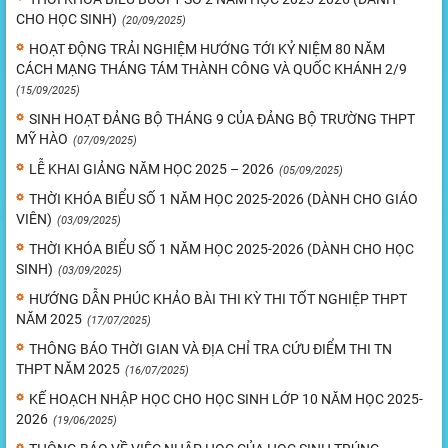
CHO HỌC SINH)
(20/09/2025)
HOẠT ĐỘNG TRẢI NGHIỆM HƯỚNG TỚI KỶ NIỆM 80 NĂM
CÁCH MẠNG THÁNG TÁM THÀNH CÔNG VÀ QUỐC KHÁNH 2/9
(15/09/2025)
SINH HOẠT ĐẢNG BỘ THÁNG 9 CỦA ĐẢNG BỘ TRƯỜNG THPT
MỸ HÀO
(07/09/2025)
LỄ KHAI GIẢNG NĂM HỌC 2025 – 2026
(05/09/2025)
THỜI KHÓA BIỂU SỐ 1 NĂM HỌC 2025-2026 (DÀNH CHO GIÁO
VIÊN)
(03/09/2025)
THỜI KHÓA BIỂU SỐ 1 NĂM HỌC 2025-2026 (DÀNH CHO HỌC
SINH)
(03/09/2025)
HƯỚNG DẪN PHÚC KHẢO BÀI THI KỲ THI TỐT NGHIỆP THPT
NĂM 2025
(17/07/2025)
THÔNG BÁO THỜI GIAN VÀ ĐỊA CHỈ TRA CỨU ĐIỂM THI TN
THPT NĂM 2025
(16/07/2025)
KẾ HOẠCH NHẬP HỌC CHO HỌC SINH LỚP 10 NĂM HỌC 2025-
2026
(19/06/2025)