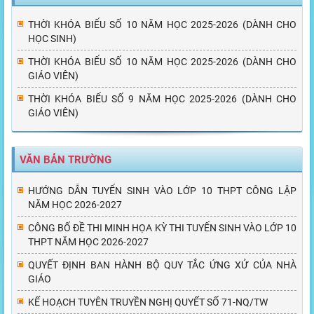
THỜI KHÓA BIỂU SỐ 10 NĂM HỌC 2025-2026 (DÀNH CHO
HỌC SINH)
THỜI KHÓA BIỂU SỐ 10 NĂM HỌC 2025-2026 (DÀNH CHO
GIÁO VIÊN)
THỜI KHÓA BIỂU SỐ 9 NĂM HỌC 2025-2026 (DÀNH CHO
GIÁO VIÊN)
VĂN BẢN TRƯỜNG
HƯỚNG DẪN TUYỂN SINH VÀO LỚP 10 THPT CÔNG LẬP
NĂM HỌC 2026-2027
CÔNG BỐ ĐỀ THI MINH HỌA KỲ THI TUYỂN SINH VÀO LỚP 10
THPT NĂM HỌC 2026-2027
QUYẾT ĐỊNH BAN HÀNH BỘ QUY TẮC ỨNG XỬ CỦA NHÀ
GIÁO
KẾ HOẠCH TUYÊN TRUYỀN NGHỊ QUYẾT SỐ 71-NQ/TW