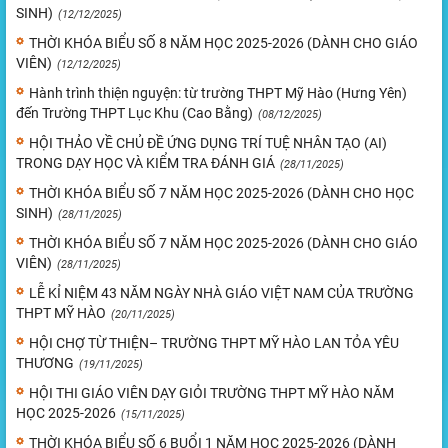
SINH)
(12/12/2025)
THỜI KHÓA BIỂU SỐ 8 NĂM HỌC 2025-2026 (DÀNH CHO GIÁO
VIÊN)
(12/12/2025)
Hành trình thiện nguyện: từ trường THPT Mỹ Hào (Hưng Yên)
đến Trường THPT Lục Khu (Cao Bằng)
(08/12/2025)
HỘI THẢO VỀ CHỦ ĐỀ ỨNG DỤNG TRÍ TUỆ NHÂN TẠO (AI)
TRONG DẠY HỌC VÀ KIỂM TRA ĐÁNH GIÁ
(28/11/2025)
THỜI KHÓA BIỂU SỐ 7 NĂM HỌC 2025-2026 (DÀNH CHO HỌC
SINH)
(28/11/2025)
THỜI KHÓA BIỂU SỐ 7 NĂM HỌC 2025-2026 (DÀNH CHO GIÁO
VIÊN)
(28/11/2025)
LỄ KỈ NIỆM 43 NĂM NGÀY NHÀ GIÁO VIỆT NAM CỦA TRƯỜNG
THPT MỸ HÀO
(20/11/2025)
HỘI CHỢ TỪ THIỆN– TRƯỜNG THPT MỸ HÀO LAN TỎA YÊU
THƯƠNG
(19/11/2025)
HỘI THI GIÁO VIÊN DẠY GIỎI TRƯỜNG THPT MỸ HÀO NĂM
HỌC 2025-2026
(15/11/2025)
THỜI KHÓA BIỂU SỐ 6 BUỔI 1 NĂM HỌC 2025-2026 (DÀNH