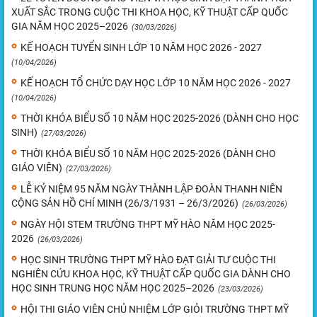
XUẤT SẮC TRONG CUỘC THI KHOA HỌC, KỸ THUẬT CẤP QUỐC
GIA NĂM HỌC 2025–2026
(30/03/2026)
KẾ HOẠCH TUYỂN SINH LỚP 10 NĂM HỌC 2026 - 2027
(10/04/2026)
KẾ HOẠCH TỔ CHỨC DẠY HỌC LỚP 10 NĂM HỌC 2026 - 2027
(10/04/2026)
THỜI KHÓA BIỂU SỐ 10 NĂM HỌC 2025-2026 (DÀNH CHO HỌC
SINH)
(27/03/2026)
THỜI KHÓA BIỂU SỐ 10 NĂM HỌC 2025-2026 (DÀNH CHO
GIÁO VIÊN)
(27/03/2026)
LỄ KỶ NIỆM 95 NĂM NGÀY THÀNH LẬP ĐOÀN THANH NIÊN
CỘNG SẢN HỒ CHÍ MINH (26/3/1931 – 26/3/2026)
(26/03/2026)
NGÀY HỘI STEM TRƯỜNG THPT MỸ HÀO NĂM HỌC 2025-
2026
(26/03/2026)
HỌC SINH TRƯỜNG THPT MỸ HÀO ĐẠT GIẢI TƯ CUỘC THI
NGHIÊN CỨU KHOA HỌC, KỸ THUẬT CẤP QUỐC GIA DÀNH CHO
HỌC SINH TRUNG HỌC NĂM HỌC 2025–2026
(23/03/2026)
HỘI THI GIÁO VIÊN CHỦ NHIỆM LỚP GIỎI TRƯỜNG THPT MỸ