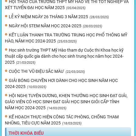
HỘI THẢO CỦA TRƯỜNG THPT MỸ HÀO VỀ THI TỐT NGHIỆP VÀ
XÉT TUYỂN ĐẠI HỌC NĂM 2025
(05/04/2025)
LỄ KỶ NIỆM NGÀY 26 THÁNG 3 NĂM 2025
(28/03/2025)
NGÀY HỘI STEM NĂM HỌC 2024-2025
(28/03/2025)
KẾT LUẬN THANH TRA TRƯỜNG TRUNG HỌC PHỔ THÔNG MỸ
HÀO, NĂM HỌC 2024-2025
(25/03/2025)
Học sinh trường THPT Mỹ Hào tham dự Cuộc thi Khoa học kỹ
thuật cấp quốc gia dành cho học sinh trung học năm học 2024-
2025
(21/03/2025)
CUỘC THI 'VŨ ĐIỆU SẮC MÀU'
(22/03/2025)
GIẢI BÓNG CHUYỀN HƠI DÀNH CHO HỌC SINH NĂM HỌC
2024-2025
(10/03/2025)
HỘI NGHỊ TUYÊN DƯƠNG, KHEN THƯỞNG HỌC SINH ĐẠT GIẢI,
GIÁO VIÊN CÓ HỌC SINH ĐẠT GIẢI HỌC SINH GIỎI CẤP TỈNH
NĂM HỌC 2024-2025
(14/03/2025)
KẾ HOẠCH THỰC HIỆN CÔNG TÁC PHÒNG, CHỐNG THAM
NHŨNG, TIÊU CỰC NĂM 2025
(18/03/2025)
THỜI KHÓA BIỂU