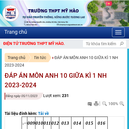
Toggl
navig
 TRƯỜNG THPT MỸ HÀO.
Trang chủ
Tin tức
ĐÁP ÁN MÔN ANH 10 GIỮA KÌ 1 NH
2023-2024
ĐÁP ÁN MÔN ANH 10 GIỮA KÌ 1 NH
2023-2024
Lượt xem:
231
Đăng ngày 05/11/2023
100%
Tài liệu đính kèm:
Tải về
009
010
011
012
013
014
015
016