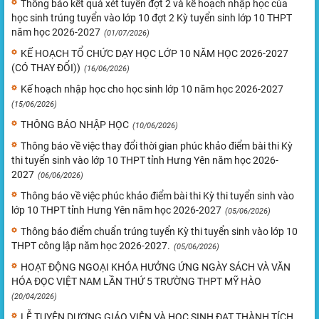
Thông báo kết quả xét tuyển đợt 2 và kế hoạch nhập học của
học sinh trúng tuyển vào lớp 10 đợt 2 Kỳ tuyển sinh lớp 10 THPT
năm học 2026-2027
(01/07/2026)
KẾ HOẠCH TỔ CHỨC DẠY HỌC LỚP 10 NĂM HỌC 2026-2027
(CÓ THAY ĐỔI))
(16/06/2026)
Kế hoạch nhập học cho học sinh lớp 10 năm học 2026-2027
(15/06/2026)
THÔNG BÁO NHẬP HỌC
(10/06/2026)
Thông báo về việc thay đổi thời gian phúc khảo điểm bài thi Kỳ
thi tuyển sinh vào lớp 10 THPT tỉnh Hưng Yên năm học 2026-
2027
(06/06/2026)
Thông báo về việc phúc khảo điểm bài thi Kỳ thi tuyển sinh vào
lớp 10 THPT tỉnh Hưng Yên năm học 2026-2027
(05/06/2026)
Thông báo điểm chuẩn trúng tuyển Kỳ thi tuyển sinh vào lớp 10
THPT công lập năm học 2026-2027.
(05/06/2026)
HOẠT ĐỘNG NGOẠI KHÓA HƯỞNG ỨNG NGÀY SÁCH VÀ VĂN
HÓA ĐỌC VIỆT NAM LẦN THỨ 5 TRƯỜNG THPT MỸ HÀO
(20/04/2026)
LỄ TUYÊN DƯƠNG GIÁO VIÊN VÀ HỌC SINH ĐẠT THÀNH TÍCH