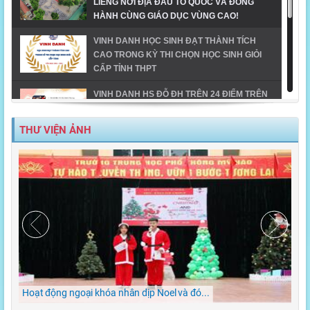
LIÊNG NƠI ĐỊA ĐẦU TỔ QUỐC VÀ ĐỒNG
HÀNH CÙNG GIÁO DỤC VÙNG CAO!
VINH DANH HỌC SINH ĐẠT THÀNH TÍCH
CAO TRONG KỲ THI CHỌN HỌC SINH GIỎI
CẤP TỈNH THPT
VINH DANH HS ĐỖ ĐH TRÊN 24 ĐIỂM TRÊN
ĐỊA BÀN TX MỸ HÀO-NĂM 2023
THƯ VIỆN ẢNH
MỸ HÀO VINH DANH HỌC SINH GIỎI CẤP
TỈNH NĂM HỌC 2023-2024
TIẾT MỤC ĐOẠT GIẢI NHẤT DÂN VŨ CÔNG
ĐOÀN NGÀNH GD_CĐ TRƯỜNG THPT MỸ
HÀO
MỸ HÀO - ĐIỂM SÁNG TRONG CHUYỂN ĐỔI
SỐ
Hoạt động ngoại khóa nhân dịp Noel và đó...
LỄ 
TÌNH YÊU TRƯỜNG THPT MỸ HÀO