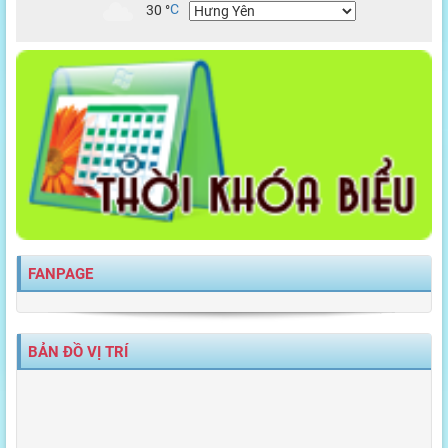
30
°
C
FANPAGE
BẢN ĐỒ VỊ TRÍ