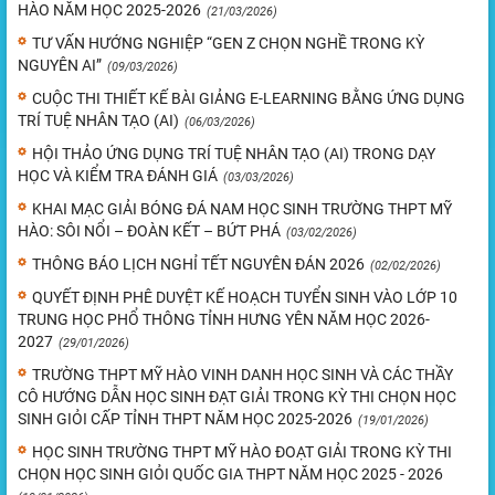
HÀO NĂM HỌC 2025-2026
(21/03/2026)
TƯ VẤN HƯỚNG NGHIỆP “GEN Z CHỌN NGHỀ TRONG KỲ
NGUYÊN AI”
(09/03/2026)
CUỘC THI THIẾT KẾ BÀI GIẢNG E-LEARNING BẰNG ỨNG DỤNG
TRÍ TUỆ NHÂN TẠO (AI)
(06/03/2026)
HỘI THẢO ỨNG DỤNG TRÍ TUỆ NHÂN TẠO (AI) TRONG DẠY
HỌC VÀ KIỂM TRA ĐÁNH GIÁ
(03/03/2026)
KHAI MẠC GIẢI BÓNG ĐÁ NAM HỌC SINH TRƯỜNG THPT MỸ
HÀO: SÔI NỔI – ĐOÀN KẾT – BỨT PHÁ
(03/02/2026)
THÔNG BÁO LỊCH NGHỈ TẾT NGUYÊN ĐÁN 2026
(02/02/2026)
QUYẾT ĐỊNH PHÊ DUYỆT KẾ HOẠCH TUYỂN SINH VÀO LỚP 10
TRUNG HỌC PHỔ THÔNG TỈNH HƯNG YÊN NĂM HỌC 2026-
2027
(29/01/2026)
TRƯỜNG THPT MỸ HÀO VINH DANH HỌC SINH VÀ CÁC THẦY
CÔ HƯỚNG DẪN HỌC SINH ĐẠT GIẢI TRONG KỲ THI CHỌN HỌC
SINH GIỎI CẤP TỈNH THPT NĂM HỌC 2025-2026
(19/01/2026)
HỌC SINH TRƯỜNG THPT MỸ HÀO ĐOẠT GIẢI TRONG KỲ THI
CHỌN HỌC SINH GIỎI QUỐC GIA THPT NĂM HỌC 2025 - 2026