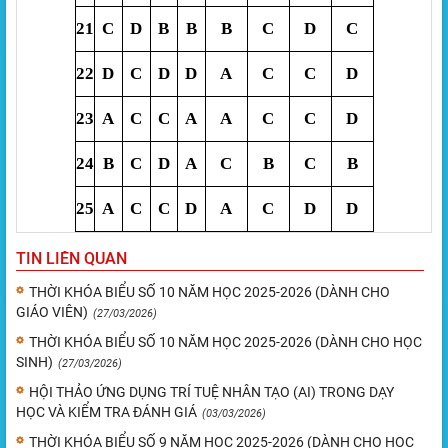
21
C
D
B
B
B
C
D
C
22
D
C
D
D
A
C
C
D
23
A
C
C
A
A
C
C
D
24
B
C
D
A
C
B
C
B
25
A
C
C
D
A
C
D
D
TIN LIÊN QUAN
THỜI KHÓA BIỂU SỐ 10 NĂM HỌC 2025-2026 (DÀNH CHO
GIÁO VIÊN)
(27/03/2026)
THỜI KHÓA BIỂU SỐ 10 NĂM HỌC 2025-2026 (DÀNH CHO HỌC
SINH)
(27/03/2026)
HỘI THẢO ỨNG DỤNG TRÍ TUỆ NHÂN TẠO (AI) TRONG DẠY
HỌC VÀ KIỂM TRA ĐÁNH GIÁ
(03/03/2026)
THỜI KHÓA BIỂU SỐ 9 NĂM HỌC 2025-2026 (DÀNH CHO HỌC