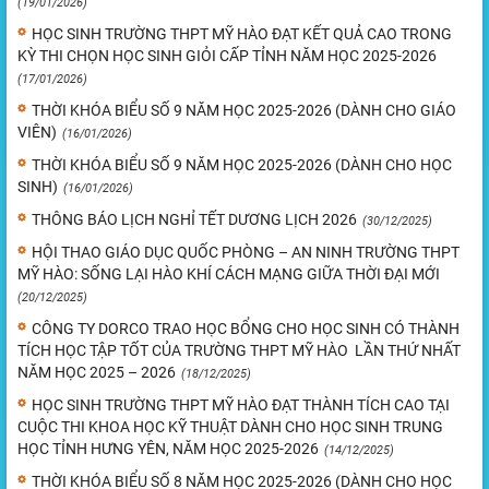
(19/01/2026)
HỌC SINH TRƯỜNG THPT MỸ HÀO ĐẠT KẾT QUẢ CAO TRONG
KỲ THI CHỌN HỌC SINH GIỎI CẤP TỈNH NĂM HỌC 2025-2026
(17/01/2026)
THỜI KHÓA BIỂU SỐ 9 NĂM HỌC 2025-2026 (DÀNH CHO GIÁO
VIÊN)
(16/01/2026)
THỜI KHÓA BIỂU SỐ 9 NĂM HỌC 2025-2026 (DÀNH CHO HỌC
SINH)
(16/01/2026)
THÔNG BÁO LỊCH NGHỈ TẾT DƯƠNG LỊCH 2026
(30/12/2025)
HỘI THAO GIÁO DỤC QUỐC PHÒNG – AN NINH TRƯỜNG THPT
MỸ HÀO: SỐNG LẠI HÀO KHÍ CÁCH MẠNG GIỮA THỜI ĐẠI MỚI
(20/12/2025)
CÔNG TY DORCO TRAO HỌC BỔNG CHO HỌC SINH CÓ THÀNH
TÍCH HỌC TẬP TỐT CỦA TRƯỜNG THPT MỸ HÀO LẦN THỨ NHẤT
NĂM HỌC 2025 – 2026
(18/12/2025)
HỌC SINH TRƯỜNG THPT MỸ HÀO ĐẠT THÀNH TÍCH CAO TẠI
CUỘC THI KHOA HỌC KỸ THUẬT DÀNH CHO HỌC SINH TRUNG
HỌC TỈNH HƯNG YÊN, NĂM HỌC 2025-2026
(14/12/2025)
THỜI KHÓA BIỂU SỐ 8 NĂM HỌC 2025-2026 (DÀNH CHO HỌC