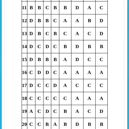
11
B
B
C
B
B
D
A
C
12
D
B
B
C
A
A
B
D
13
D
B
C
B
C
A
C
D
14
D
C
D
C
B
D
B
B
15
D
B
B
B
A
D
C
C
16
C
D
D
C
A
A
A
A
17
D
C
C
D
A
C
C
C
18
C
C
C
C
C
A
A
A
19
A
C
D
C
B
A
C
D
20
C
C
B
A
B
D
B
B