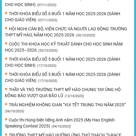
CHO HỌC SINH)
(07/11/2025)
THỜI KHÓA BIỂU SỐ 6 BUỔI 1 NĂM HỌC 2025-2026 (DÀNH
CHO GIÁO VIÊN)
(07/11/2025)
HỘI NGHỊ CÁN BỘ, VIÊN CHỨC VÀ NGƯỜI LAO ĐỘNG TRƯỜNG
THPT MỸ HÀO, NĂM HỌC 2025-2026
(30/10/2025)
CUỘC THI KHOA HỌC KỸ THUẬT DÀNH CHO HỌC SINH NĂM
HỌC 2025–2026
(20/10/2025)
THỜI KHÓA BIỂU SỐ 5 BUỔI 1 NĂM HỌC 2025-2026 (DÀNH
CHO HỌC SINH)
(17/10/2025)
THỜI KHÓA BIỂU SỐ 5 BUỔI 1 NĂM HỌC 2025-2026 (DÀNH
CHO GIÁO VIÊN)
(17/10/2025)
THẦY VÀ TRÒ TRƯỜNG THPT MỸ HÀO CHUNG TAY ỦNG HỘ
ĐỒNG BÀO VƯỢT QUA BÃO LŨ
(13/10/2025)
TRẢI NGHIỆM KHÔNG GIAN “VUI TẾT TRUNG THU NĂM 2025”
(06/10/2025)
Cuộc thi Hùng biện tiếng Anh năm 2025 (My Hao English
Speaking Contest 2025)
(04/10/2025)
TRƯỜNG THPT MỸ HÀO HƯỞNG ỨNG THỬ THÁCH “S-RACE