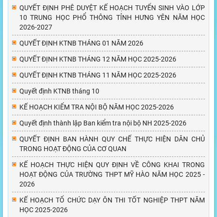
QUYẾT ĐỊNH PHÊ DUYỆT KẾ HOẠCH TUYỂN SINH VÀO LỚP
10 TRUNG HỌC PHỔ THÔNG TỈNH HƯNG YÊN NĂM HỌC
2026-2027
QUYẾT ĐỊNH KTNB THÁNG 01 NĂM 2026
QUYẾT ĐỊNH KTNB THÁNG 12 NĂM HỌC 2025-2026
QUYẾT ĐỊNH KTNB THÁNG 11 NĂM HỌC 2025-2026
Quyết định KTNB tháng 10
KẾ HOẠCH KIỂM TRA NỘI BỘ NĂM HỌC 2025-2026
Quyết định thành lập Ban kiểm tra nội bộ NH 2025-2026
QUYẾT ĐỊNH BAN HÀNH QUY CHẾ THỰC HIỆN DÂN CHỦ
TRONG HOẠT ĐỘNG CỦA CƠ QUAN
KẾ HOẠCH THỰC HIỆN QUY ĐỊNH VỀ CÔNG KHAI TRONG
HOẠT ĐỘNG CỦA TRƯỜNG THPT MỸ HÀO NĂM HỌC 2025 -
2026
KẾ HOẠCH TỔ CHỨC DẠY ÔN THI TỐT NGHIỆP THPT NĂM
HỌC 2025-2026