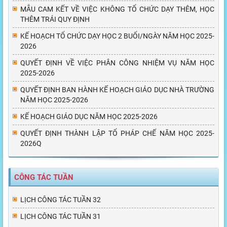
MẪU CAM KẾT VỀ VIỆC KHÔNG TỔ CHỨC DẠY THÊM, HỌC
THÊM TRÁI QUY ĐỊNH
KẾ HOẠCH TỔ CHỨC DẠY HỌC 2 BUỔI/NGÀY NĂM HỌC 2025-
2026
QUYẾT ĐỊNH VỀ VIỆC PHÂN CÔNG NHIỆM VỤ NĂM HỌC
2025-2026
QUYẾT ĐỊNH BAN HÀNH KẾ HOẠCH GIÁO DỤC NHÀ TRƯỜNG
NĂM HỌC 2025-2026
KẾ HOẠCH GIÁO DỤC NĂM HỌC 2025-2026
QUYẾT ĐỊNH THÀNH LẬP TỔ PHÁP CHẾ NĂM HỌC 2025-
2026Q
CÔNG TÁC TUẦN
LỊCH CÔNG TÁC TUẦN 32
LỊCH CÔNG TÁC TUẦN 31