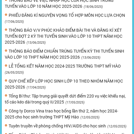
THÔNG BÁO VỀ VIỆC NHẬP HỌC CỦA HỌC SINH TRÚNG
TUYỂN VÀO LỚP 10 NĂM HỌC 2025-2026
(18/06/2025)
PHIẾU ĐĂNG KÍ NGUYỆN VỌNG TỔ HỢP MÔN HỌC LỰA CHỌN
(17/06/2025)
THÔNG BÁO V/V PHÚC KHẢO ĐIỂM BÀI THI VÀ ĐĂNG KÍ XÉT
TUYỂN ĐỢT 2 KỲ THI TUYỂN SINH VÀO LỚP 10 THPT NĂM HỌC
2025-2026
(13/06/2025)
THÔNG BÁO ĐIỂM CHUẨN TRÚNG TUYỂN KỲ THI TUYỂN SINH
VÀO LỚP 10 THPT NĂM HỌC 2025-2026
(13/06/2025)
LỄ TỔNG KẾT NĂM HỌC 2024-2025 TRƯỜNG THPT MỸ HÀO
(26/05/2025)
QUY CHẾ XẾP LỚP HỌC SINH LỚP 10 THEO NHÓM NĂM HỌC
2025-2026
(17/04/2025)
Tổng Bí thư: Tập trung giải quyết dứt điểm 220 vụ việc khiếu nại,
tố cáo kéo dài trong quý II/2025
(17/05/2025)
Công ty Dorco Vina trao học bổng lần thứ 2, năm học 2024-
2025 cho học sinh trường THPT Mỹ Hào
(12/05/2025)
Tuyên truyền về phòng chống HIV/AIDS cho học sinh
(12/05/2025)