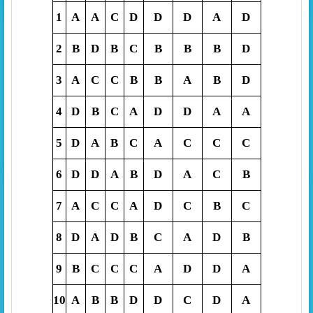
1
A
A
C
D
D
D
A
D
2
B
D
B
C
B
B
B
D
3
A
C
C
B
B
A
B
D
4
D
B
C
A
D
D
A
A
5
D
A
B
C
A
C
C
C
6
D
D
A
B
D
A
C
B
7
A
C
C
A
D
C
B
C
8
D
A
D
B
C
A
D
B
9
B
C
C
C
A
D
D
A
10
A
B
B
D
D
C
D
A