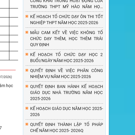
CÔNG KHAI TRONG HOẠT ĐỘNG CỦA
D
C
B
B
D
B
TRƯỜNG THPT MỸ HÀO NĂM HỌC
C
C
C
A
D
C
2025 - 2026
KẾ HOẠCH TỔ CHỨC DẠY ÔN THI TỐT
C
C
C
D
D
D
NGHIỆP THPT NĂM HỌC 2025-2026
D
B
C
A
D
C
MẪU CAM KẾT VỀ VIỆC KHÔNG TỔ
D
C
D
A
D
B
CHỨC DẠY THÊM, HỌC THÊM TRÁI
QUY ĐỊNH
A
D
A
A
B
B
A
KẾ HOẠCH TỔ CHỨC DẠY HỌC 2
C
B
C
D
B
BUỔI/NGÀY NĂM HỌC 2025-2026
QUYẾT ĐỊNH VỀ VIỆC PHÂN CÔNG
NHIỆM VỤ NĂM HỌC 2025-2026
07/2026)
năm học
QUYẾT ĐỊNH BAN HÀNH KẾ HOẠCH
GIÁO DỤC NHÀ TRƯỜNG NĂM HỌC
2025-2026
KẾ HOẠCH GIÁO DỤC NĂM HỌC 2025-
2026
QUYẾT ĐỊNH THÀNH LẬP TỔ PHÁP
7
CHẾ NĂM HỌC 2025- 2026Q