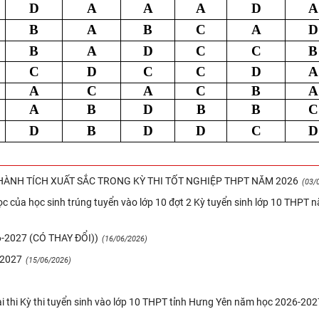
D
A
A
A
D
A
B
A
B
C
A
D
B
A
D
C
C
B
C
D
C
C
D
A
A
C
A
C
B
A
A
B
D
B
B
C
D
B
D
D
C
D
ÀNH TÍCH XUẤT SẮC TRONG KỲ THI TỐT NGHIỆP THPT NĂM 2026
(03/
c của học sinh trúng tuyển vào lớp 10 đợt 2 Kỳ tuyển sinh lớp 10 THPT 
2027 (CÓ THAY ĐỔI))
(16/06/2026)
-2027
(15/06/2026)
ài thi Kỳ thi tuyển sinh vào lớp 10 THPT tỉnh Hưng Yên năm học 2026-202