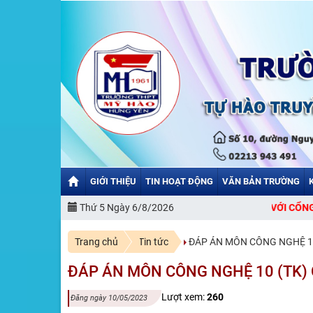
GIỚI THIỆU
TIN HOẠT ĐỘNG
VĂN BẢN TRƯỜNG
Thứ 5 Ngày 6/8/2026
CHÀO MỪNG BẠN ĐẾN VỚI CỔNG THÔNG TIN
Trang chủ
Tin tức
ĐÁP ÁN MÔN CÔNG NGHỆ 10 
ĐÁP ÁN MÔN CÔNG NGHỆ 10 (TK) C
Lượt xem:
260
Đăng ngày 10/05/2023