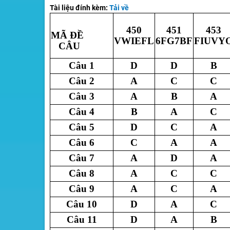
Tài liệu đính kèm:
Tải về
450
451
453
MÃ ĐỀ
VWIEFL
6FG7BF
FIUVY
CÂU
Câu 1
D
D
B
Câu 2
A
C
C
Câu 3
A
B
A
Câu 4
B
A
C
Câu 5
D
C
A
Câu 6
C
A
A
Câu 7
A
D
A
Câu 8
A
C
C
Câu 9
A
C
A
Câu 10
D
A
C
Câu 11
D
A
B