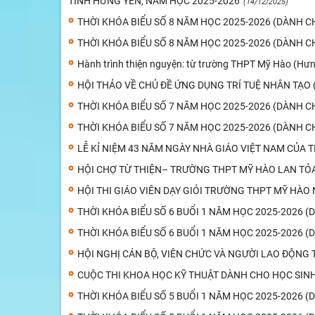
TỈNH HƯNG YÊN, NĂM HỌC 2025-2026
(14/12/2025)
THỜI KHÓA BIỂU SỐ 8 NĂM HỌC 2025-2026 (DÀNH C
THỜI KHÓA BIỂU SỐ 8 NĂM HỌC 2025-2026 (DÀNH C
Hành trình thiện nguyện: từ trường THPT Mỹ Hào (Hư
HỘI THẢO VỀ CHỦ ĐỀ ỨNG DỤNG TRÍ TUỆ NHÂN TẠO 
THỜI KHÓA BIỂU SỐ 7 NĂM HỌC 2025-2026 (DÀNH C
THỜI KHÓA BIỂU SỐ 7 NĂM HỌC 2025-2026 (DÀNH C
LỄ KỈ NIỆM 43 NĂM NGÀY NHÀ GIÁO VIỆT NAM CỦA
HỘI CHỢ TỪ THIỆN– TRƯỜNG THPT MỸ HÀO LAN TỎ
HỘI THI GIÁO VIÊN DẠY GIỎI TRƯỜNG THPT MỸ HÀO
THỜI KHÓA BIỂU SỐ 6 BUỔI 1 NĂM HỌC 2025-2026 
THỜI KHÓA BIỂU SỐ 6 BUỔI 1 NĂM HỌC 2025-2026 (
HỘI NGHỊ CÁN BỘ, VIÊN CHỨC VÀ NGƯỜI LAO ĐỘNG
CUỘC THI KHOA HỌC KỸ THUẬT DÀNH CHO HỌC SIN
THỜI KHÓA BIỂU SỐ 5 BUỔI 1 NĂM HỌC 2025-2026 