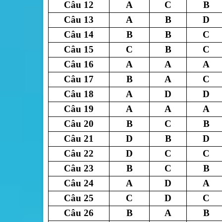
Câu 12
A
C
B
Câu 13
A
B
D
Câu 14
B
B
C
Câu 15
C
B
C
Câu 16
A
A
A
Câu 17
B
A
C
Câu 18
A
D
D
Câu 19
A
A
A
Câu 20
B
C
B
Câu 21
D
B
D
Câu 22
D
C
C
Câu 23
B
C
B
Câu 24
A
D
A
Câu 25
C
D
C
Câu 26
B
A
B