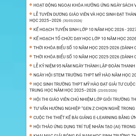
HOẠT ĐỘNG NGOẠI KHÓA HƯỞNG ỨNG NGÀY SÁCH V
LỄ TUYÊN DƯƠNG GIÁO VIÊN VÀ HỌC SINH ĐẠT THÀ
HỌC 2025–2026
(30/03/2026)
KẾ HOẠCH TUYỂN SINH LỚP 10 NĂM HỌC 2026 - 202
KẾ HOẠCH TỔ CHỨC DẠY HỌC LỚP 10 NĂM HỌC 2026 
THỜI KHÓA BIỂU SỐ 10 NĂM HỌC 2025-2026 (DÀNH 
THỜI KHÓA BIỂU SỐ 10 NĂM HỌC 2025-2026 (DÀNH 
LỄ KỶ NIỆM 95 NĂM NGÀY THÀNH LẬP ĐOÀN THANH N
NGÀY HỘI STEM TRƯỜNG THPT MỸ HÀO NĂM HỌC 20
HỌC SINH TRƯỜNG THPT MỸ HÀO ĐẠT GIẢI TƯ CUỘC
TRUNG HỌC NĂM HỌC 2025–2026
(23/03/2026)
HỘI THI GIÁO VIÊN CHỦ NHIỆM LỚP GIỎI TRƯỜNG T
TƯ VẤN HƯỚNG NGHIỆP “GEN Z CHỌN NGHỀ TRONG 
CUỘC THI THIẾT KẾ BÀI GIẢNG E-LEARNING BẰNG ỨN
HỘI THẢO ỨNG DỤNG TRÍ TUỆ NHÂN TẠO (AI) TRONG
KHAI MẠC GIẢI BÓNG ĐÁ NAM HỌC SINH TRƯỜNG THP