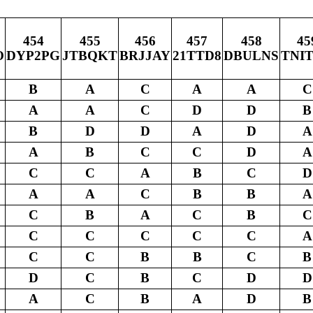
454
455
456
457
458
45
O
DYP2PG
JTBQKT
BRJJAY
21TTD8
DBULNS
TNI
B
A
C
A
A
C
A
A
C
D
D
B
B
D
D
A
D
A
A
B
C
C
D
A
C
C
A
B
C
D
A
A
C
B
B
A
C
B
A
C
B
C
C
C
C
C
C
A
C
C
B
B
C
B
D
C
B
C
D
D
A
C
B
A
D
B