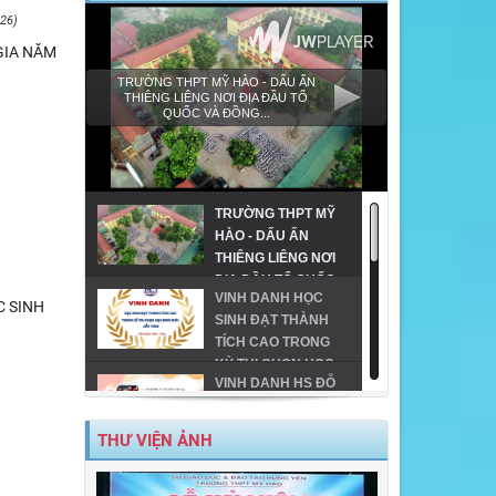
26)
GIA NĂM
TRƯỜNG THPT MỸ HÀO - DẤU ẤN
THIÊNG LIÊNG NƠI ĐỊA ĐẦU TỔ
QUỐC VÀ ĐỒNG...
TRƯỜNG THPT MỸ
HÀO - DẤU ẤN
THIÊNG LIÊNG NƠI
ĐỊA ĐẦU TỔ QUỐC
VINH DANH HỌC
VÀ ĐỒNG HÀNH
C SINH
SINH ĐẠT THÀNH
CÙNG GIÁO DỤC
TÍCH CAO TRONG
VÙNG CAO!
KỲ THI CHỌN HỌC
VINH DANH HS ĐỖ
SINH GIỎI CẤP TỈNH
ĐH TRÊN 24 ĐIỂM
THPT
TRÊN ĐỊA BÀN TX
THƯ VIỆN ẢNH
MỸ HÀO-NĂM 2023
MỸ HÀO VINH DANH
HỌC SINH GIỎI CẤP