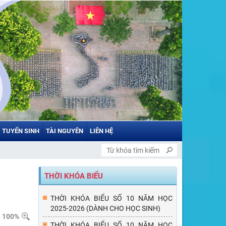
TUYỂN SINH
TÀI NGUYÊN
LIÊN HỆ
THỜI KHÓA BIỂU
THỜI KHÓA BIỂU SỐ 10 NĂM HỌC
2025-2026 (DÀNH CHO HỌC SINH)
100%
THỜI KHÓA BIỂU SỐ 10 NĂM HỌC