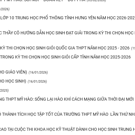
(03/02/2026)
/2026)
O LỚP 10 TRUNG HỌC PHỔ THÔNG TỈNH HƯNG YÊN NĂM HỌC 2026-202
 THẦY CÔ HƯỚNG DẪN HỌC SINH ĐẠT GIẢI TRONG KỲ THI CHỌN HỌC 
Hoạt động ngoại khóa nhân dịp Noel và đó
LỄ KỶ NIỆM 38 NĂM NGÀY NHÀ GIÁO VIỆ
Ỳ THI CHỌN HỌC SINH GIỎI QUỐC GIA THPT NĂM HỌC 2025 - 2026
(1
TRONG KỲ THI CHỌN HỌC SINH GIỎI CẤP TỈNH NĂM HỌC 2025-2026
HO GIÁO VIÊN)
(16/01/2026)
HO HỌC SINH)
(16/01/2026)
/2025)
G THPT MỸ HÀO: SỐNG LẠI HÀO KHÍ CÁCH MẠNG GIỮA THỜI ĐẠI MỚI
Ó THÀNH TÍCH HỌC TẬP TỐT CỦA TRƯỜNG THPT MỸ HÀO LẦN THỨ N
CAO TẠI CUỘC THI KHOA HỌC KỸ THUẬT DÀNH CHO HỌC SINH TRUNG 