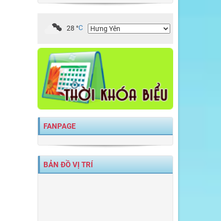
28
°
C
FANPAGE
BẢN ĐỒ VỊ TRÍ