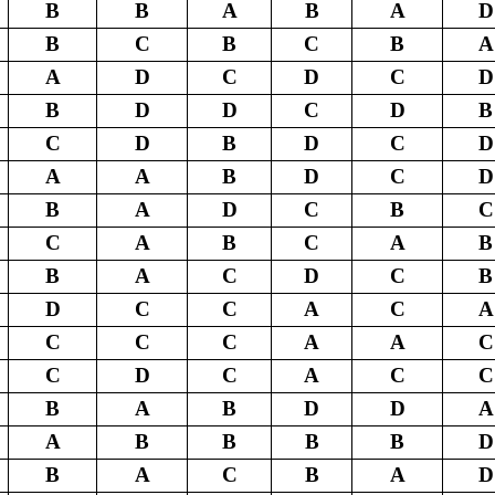
B
B
A
B
A
D
B
C
B
C
B
A
A
D
C
D
C
D
B
D
D
C
D
B
C
D
B
D
C
D
A
A
B
D
C
D
B
A
D
C
B
C
C
A
B
C
A
B
B
A
C
D
C
B
D
C
C
A
C
A
C
C
C
A
A
C
C
D
C
A
C
C
B
A
B
D
D
A
A
B
B
B
B
D
B
A
C
B
A
D