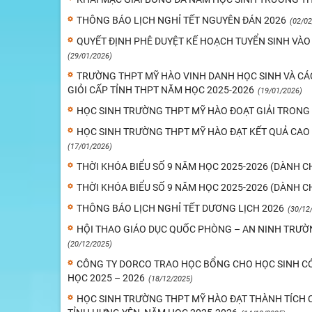
THÔNG BÁO LỊCH NGHỈ TẾT NGUYÊN ĐÁN 2026
(02/02
QUYẾT ĐỊNH PHÊ DUYỆT KẾ HOẠCH TUYỂN SINH VÀ
(29/01/2026)
TRƯỜNG THPT MỸ HÀO VINH DANH HỌC SINH VÀ CÁC
GIỎI CẤP TỈNH THPT NĂM HỌC 2025-2026
(19/01/2026)
HỌC SINH TRƯỜNG THPT MỸ HÀO ĐOẠT GIẢI TRONG K
HỌC SINH TRƯỜNG THPT MỸ HÀO ĐẠT KẾT QUẢ CAO 
(17/01/2026)
THỜI KHÓA BIỂU SỐ 9 NĂM HỌC 2025-2026 (DÀNH C
THỜI KHÓA BIỂU SỐ 9 NĂM HỌC 2025-2026 (DÀNH C
THÔNG BÁO LỊCH NGHỈ TẾT DƯƠNG LỊCH 2026
(30/12
HỘI THAO GIÁO DỤC QUỐC PHÒNG – AN NINH TRƯỜN
(20/12/2025)
CÔNG TY DORCO TRAO HỌC BỔNG CHO HỌC SINH C
HỌC 2025 – 2026
(18/12/2025)
HỌC SINH TRƯỜNG THPT MỸ HÀO ĐẠT THÀNH TÍCH 