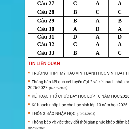
Câu 27
C
A
A
Câu 28
B
C
C
Câu 29
B
A
B
Câu 30
A
D
A
Câu 31
D
A
D
Câu 32
C
A
A
Câu 33
B
A
C
TIN LIÊN QUAN
TRƯỜNG THPT MỸ HÀO VINH DANH HỌC SINH ĐẠT TH
Thông báo kết quả xét tuyển đợt 2 và kế hoạch nhập họ
2026-2027
(01/07/2026)
KẾ HOẠCH TỔ CHỨC DẠY HỌC LỚP 10 NĂM HỌC 2026-
Kế hoạch nhập học cho học sinh lớp 10 năm học 2026
THÔNG BÁO NHẬP HỌC
(10/06/2026)
Thông báo về việc thay đổi thời gian phúc khảo điểm b
(06/06/2026)