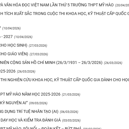
À VĂN HÓA ĐỌC VIỆT NAM LẦN THỨ 5 TRƯỜNG THPT MỸ HÀO
(20/04/20
NH TÍCH XUẤT SẮC TRONG CUỘC THI KHOA HỌC, KỸ THUẬT CẤP QUỐC 
7
(10/04/2026)
- 2027
(10/04/2026)
CHO HỌC SINH)
(27/03/2026)
CHO GIÁO VIÊN)
(27/03/2026)
IÊN CỘNG SẢN HỒ CHÍ MINH (26/3/1931 – 26/3/2026)
(26/03/2026)
25-2026
(26/03/2026)
 THI NGHIÊN CỨU KHOA HỌC, KỸ THUẬT CẤP QUỐC GIA DÀNH CHO HỌ
HPT MỸ HÀO NĂM HỌC 2025-2026
(21/03/2026)
KỲ NGUYÊN AI”
(09/03/2026)
G DỤNG TRÍ TUỆ NHÂN TẠO (AI)
(06/03/2026)
 DẠY HỌC VÀ KIỂM TRA ĐÁNH GIÁ
(03/03/2026)
T MỸ HÀO: SÔI NỔI – ĐOÀN KẾT – BỨT PHÁ