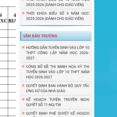
2025-2026 (DÀNH CHO GIÁO VIÊN)
THỜI KHÓA BIỂU SỐ 9 NĂM HỌC
9
460
461
462
464
465
46
2025-2026 (DÀNH CHO GIÁO VIÊN)
TXC
BIABLJ
T2CVWL
LSR8TF
2G7PI2
VZ2S34
HT2
A
D
C
A
D
B
VĂN BẢN TRƯỜNG
C
B
C
D
C
A
HƯỚNG DẪN TUYỂN SINH VÀO LỚP 10
C
D
B
D
D
A
THPT CÔNG LẬP NĂM HỌC 2026-
C
D
D
A
A
D
2027
C
C
D
C
D
D
CÔNG BỐ ĐỀ THI MINH HỌA KỲ THI
A
TUYỂN SINH VÀO LỚP 10 THPT NĂM
A
B
A
D
A
HỌC 2026-2027
B
B
D
B
B
D
QUYẾT ĐỊNH BAN HÀNH BỘ QUY TẮC
C
D
C
C
D
A
ỨNG XỬ CỦA NHÀ GIÁO
B
B
C
A
A
B
KẾ HOẠCH TUYÊN TRUYỀN NGHỊ
C
B
B
A
C
B
QUYẾT SỐ 71-NQ/TW
D
D
B
A
D
D
QUYẾT ĐỊNH PHÊ DUYỆT KẾ HOẠCH