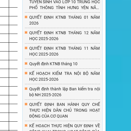
TUYỂN SINH VÀO LỚP 10 TRUNG HỌC
C
A
B
D
A
D
PHỔ THÔNG TỈNH HƯNG YÊN NĂM
A
B
A
A
C
C
HỌC 2026-2027
QUYẾT ĐỊNH KTNB THÁNG 01 NĂM
A
C
C
A
B
D
2026
D
B
C
A
B
B
QUYẾT ĐỊNH KTNB THÁNG 12 NĂM
D
C
B
B
D
A
HỌC 2025-2026
A
A
C
C
B
C
QUYẾT ĐỊNH KTNB THÁNG 11 NĂM
HỌC 2025-2026
C
C
D
B
B
B
C
B
A
D
D
A
Quyết định KTNB tháng 10
A
A
B
D
B
C
KẾ HOẠCH KIỂM TRA NỘI BỘ NĂM
HỌC 2025-2026
B
D
A
A
C
D
Quyết định thành lập Ban kiểm tra nội
A
C
D
B
D
A
bộ NH 2025-2026
C
B
A
D
C
C
QUYẾT ĐỊNH BAN HÀNH QUY CHẾ
B
B
D
D
A
C
THỰC HIỆN DÂN CHỦ TRONG HOẠT
A
ĐỘNG CỦA CƠ QUAN
B
C
B
C
B
B
C
A
D
A
A
KẾ HOẠCH THỰC HIỆN QUY ĐỊNH VỀ