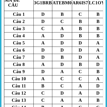
MÃ ĐỀ
3G1BRB
ATEBM0
AR6IS7
LC1OY8
CÂU
Câu 1
D
B
C
B
Câu 2
D
C
B
B
Câu 3
C
A
B
B
Câu 4
A
D
B
B
Câu 5
A
D
D
A
Câu 6
D
D
D
A
Câu 7
D
B
D
A
Câu 8
A
D
B
D
Câu 9
D
A
C
B
Câu 10
A
C
C
A
Câu 11
B
C
A
D
Câu 12
C
D
A
D
Câu 13
C
A
A
B