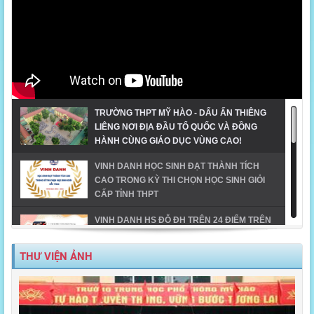
TRƯỜNG THPT MỸ HÀO - DẤU ẤN THIÊNG
LIÊNG NƠI ĐỊA ĐẦU TỔ QUỐC VÀ ĐỒNG
HÀNH CÙNG GIÁO DỤC VÙNG CAO!
VINH DANH HỌC SINH ĐẠT THÀNH TÍCH
CAO TRONG KỲ THI CHỌN HỌC SINH GIỎI
CẤP TỈNH THPT
VINH DANH HS ĐỖ ĐH TRÊN 24 ĐIỂM TRÊN
ĐỊA BÀN TX MỸ HÀO-NĂM 2023
THƯ VIỆN ẢNH
MỸ HÀO VINH DANH HỌC SINH GIỎI CẤP
TỈNH NĂM HỌC 2023-2024