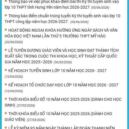
Thông báo về việc phúc khảo điểm bài thi Kỳ thi tuyển sinh vào
lớp 10 THPT tỉnh Hưng Yên năm học 2026-2027
(05/06/2026)
Thông báo điểm chuẩn trúng tuyển Kỳ thi tuyển sinh vào lớp 10
THPT công lập năm học 2026-2027.
(05/06/2026)
HOẠT ĐỘNG NGOẠI KHÓA HƯỞNG ỨNG NGÀY SÁCH VÀ VĂN
HÓA ĐỌC VIỆT NAM LẦN THỨ 5 TRƯỜNG THPT MỸ HÀO
(20/04/2026)
LỄ TUYÊN DƯƠNG GIÁO VIÊN VÀ HỌC SINH ĐẠT THÀNH TÍCH
XUẤT SẮC TRONG CUỘC THI KHOA HỌC, KỸ THUẬT CẤP QUỐC
GIA NĂM HỌC 2025–2026
(30/03/2026)
KẾ HOẠCH TUYỂN SINH LỚP 10 NĂM HỌC 2026 - 2027
(10/04/2026)
KẾ HOẠCH TỔ CHỨC DẠY HỌC LỚP 10 NĂM HỌC 2026 - 2027
(10/04/2026)
THỜI KHÓA BIỂU SỐ 10 NĂM HỌC 2025-2026 (DÀNH CHO HỌC
SINH)
(27/03/2026)
THỜI KHÓA BIỂU SỐ 10 NĂM HỌC 2025-2026 (DÀNH CHO
GIÁO VIÊN)
(27/03/2026)
LỄ KỶ NIỆM 95 NĂM NGÀY THÀNH LẬP ĐOÀN THANH NIÊN