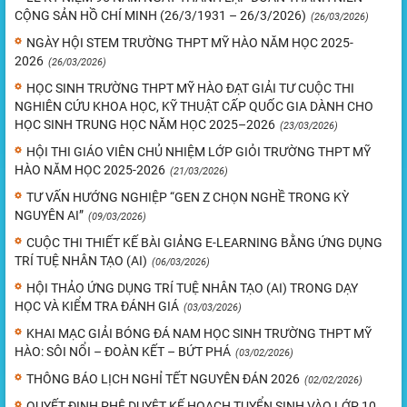
CỘNG SẢN HỒ CHÍ MINH (26/3/1931 – 26/3/2026)
(26/03/2026)
NGÀY HỘI STEM TRƯỜNG THPT MỸ HÀO NĂM HỌC 2025-
2026
(26/03/2026)
HỌC SINH TRƯỜNG THPT MỸ HÀO ĐẠT GIẢI TƯ CUỘC THI
NGHIÊN CỨU KHOA HỌC, KỸ THUẬT CẤP QUỐC GIA DÀNH CHO
HỌC SINH TRUNG HỌC NĂM HỌC 2025–2026
(23/03/2026)
HỘI THI GIÁO VIÊN CHỦ NHIỆM LỚP GIỎI TRƯỜNG THPT MỸ
HÀO NĂM HỌC 2025-2026
(21/03/2026)
TƯ VẤN HƯỚNG NGHIỆP “GEN Z CHỌN NGHỀ TRONG KỲ
NGUYÊN AI”
(09/03/2026)
CUỘC THI THIẾT KẾ BÀI GIẢNG E-LEARNING BẰNG ỨNG DỤNG
TRÍ TUỆ NHÂN TẠO (AI)
(06/03/2026)
HỘI THẢO ỨNG DỤNG TRÍ TUỆ NHÂN TẠO (AI) TRONG DẠY
HỌC VÀ KIỂM TRA ĐÁNH GIÁ
(03/03/2026)
KHAI MẠC GIẢI BÓNG ĐÁ NAM HỌC SINH TRƯỜNG THPT MỸ
HÀO: SÔI NỔI – ĐOÀN KẾT – BỨT PHÁ
(03/02/2026)
THÔNG BÁO LỊCH NGHỈ TẾT NGUYÊN ĐÁN 2026
(02/02/2026)
QUYẾT ĐỊNH PHÊ DUYỆT KẾ HOẠCH TUYỂN SINH VÀO LỚP 10