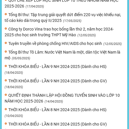
QUY CHẾ XẾP LỚP HỌC SINH LỚP 10 THEO NHÓM NĂM HỌC
2025-2026
(17/04/2025)
Tổng Bí thư: Tập trung giải quyết dứt điểm 220 vụ việc khiếu nại,
tố cáo kéo dài trong quý II/2025
(17/05/2025)
Công ty Dorco Vina trao học bổng lần thứ 2, năm học 2024-
2025 cho học sinh trường THPT Mỹ Hào
(12/05/2025)
Tuyên truyền về phòng chống HIV/AIDS cho học sinh
(12/05/2025)
Tổng Bí thư Tô Lâm: Nước Việt Nam là một, dân tộc Việt Nam là
mộ
(05/05/2025)
THỜI KHÓA BIỂU - LẦN 9 NH 2024-2025 (Dành cho HS)
(18/04/2025)
THỜI KHÓA BIỂU - LẦN 9 NH 2024-2025 (Dành cho GV)
(18/04/2025)
QUYẾT ĐỊNH THÀNH LẬP HỘI ĐỒNG TUYỂN SINH VÀO LỚP 10
NĂM HỌC 2025-2026
(14/04/2025)
THỜI KHÓA BIỂU - LẦN 8 NH 2024-2025 (Dành cho HS)
(10/04/2025)
THỜI KHÓA BIỂU - LẦN 8 NH 2024-2025 (Dành cho GV)