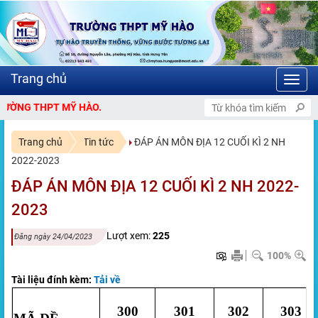
Toggl
navig
PT MỸ HÀO.
Trang chủ
Tin tức
ĐÁP ÁN MÔN ĐỊA 12 CUỐI KÌ 2 NH
2022-2023
ĐÁP ÁN MÔN ĐỊA 12 CUỐI KÌ 2 NH 2022-
2023
Lượt xem:
225
Đăng ngày 24/04/2023
100%
Tài liệu đính kèm:
Tải về
300
301
302
303