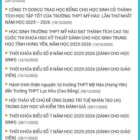
(20/12/2025)
CÔNG TY DORCO TRAO HỌC BỔNG CHO HỌC SINH CÓ THÀNH
TÍCH HỌC TẬP TỐT CỦA TRƯỜNG THPT MỸ HÀO LẦN THỨ NHẤT
NĂM HỌC 2025 – 2026
(18/12/2025)
HỌC SINH TRƯỜNG THPT MỸ HÀO ĐẠT THÀNH TÍCH CAO TẠI
CUỘC THI KHOA HỌC KỸ THUẬT DÀNH CHO HỌC SINH TRUNG
HỌC TỈNH HƯNG YÊN, NĂM HỌC 2025-2026
(14/12/2025)
THỜI KHÓA BIỂU SỐ 8 NĂM HỌC 2025-2026 (DÀNH CHO HỌC
SINH)
(12/12/2025)
THỜI KHÓA BIỂU SỐ 8 NĂM HỌC 2025-2026 (DÀNH CHO GIÁO
VIÊN)
(12/12/2025)
Hành trình thiện nguyện: từ trường THPT Mỹ Hào (Hưng Yên)
đến Trường THPT Lục Khu (Cao Bằng)
(08/12/2025)
HỘI THẢO VỀ CHỦ ĐỀ ỨNG DỤNG TRÍ TUỆ NHÂN TẠO (AI)
TRONG DẠY HỌC VÀ KIỂM TRA ĐÁNH GIÁ
(28/11/2025)
THỜI KHÓA BIỂU SỐ 7 NĂM HỌC 2025-2026 (DÀNH CHO HỌC
SINH)
(28/11/2025)
THỜI KHÓA BIỂU SỐ 7 NĂM HỌC 2025-2026 (DÀNH CHO GIÁO
VIÊN)
(28/11/2025)