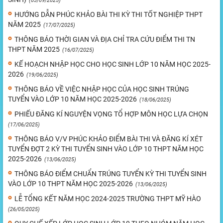
(03/09/2025)
HƯỚNG DẪN PHÚC KHẢO BÀI THI KỲ THI TỐT NGHIỆP THPT
NĂM 2025
(17/07/2025)
THÔNG BÁO THỜI GIAN VÀ ĐỊA CHỈ TRA CỨU ĐIỂM THI TN
THPT NĂM 2025
(16/07/2025)
KẾ HOẠCH NHẬP HỌC CHO HỌC SINH LỚP 10 NĂM HỌC 2025-
2026
(19/06/2025)
THÔNG BÁO VỀ VIỆC NHẬP HỌC CỦA HỌC SINH TRÚNG
TUYỂN VÀO LỚP 10 NĂM HỌC 2025-2026
(18/06/2025)
PHIẾU ĐĂNG KÍ NGUYỆN VỌNG TỔ HỢP MÔN HỌC LỰA CHỌN
(17/06/2025)
THÔNG BÁO V/V PHÚC KHẢO ĐIỂM BÀI THI VÀ ĐĂNG KÍ XÉT
TUYỂN ĐỢT 2 KỲ THI TUYỂN SINH VÀO LỚP 10 THPT NĂM HỌC
2025-2026
(13/06/2025)
THÔNG BÁO ĐIỂM CHUẨN TRÚNG TUYỂN KỲ THI TUYỂN SINH
VÀO LỚP 10 THPT NĂM HỌC 2025-2026
(13/06/2025)
LỄ TỔNG KẾT NĂM HỌC 2024-2025 TRƯỜNG THPT MỸ HÀO
(26/05/2025)