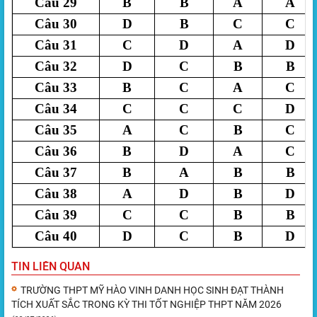
Câu 29
B
B
A
A
Câu 30
D
B
C
C
Câu 31
C
D
A
D
Câu 32
D
C
B
B
Câu 33
B
C
A
C
Câu 34
C
C
C
D
Câu 35
A
C
B
C
Câu 36
B
D
A
C
Câu 37
B
A
B
B
Câu 38
A
D
B
D
Câu 39
C
C
B
B
Câu 40
D
C
B
D
TIN LIÊN QUAN
TRƯỜNG THPT MỸ HÀO VINH DANH HỌC SINH ĐẠT THÀNH
TÍCH XUẤT SẮC TRONG KỲ THI TỐT NGHIỆP THPT NĂM 2026