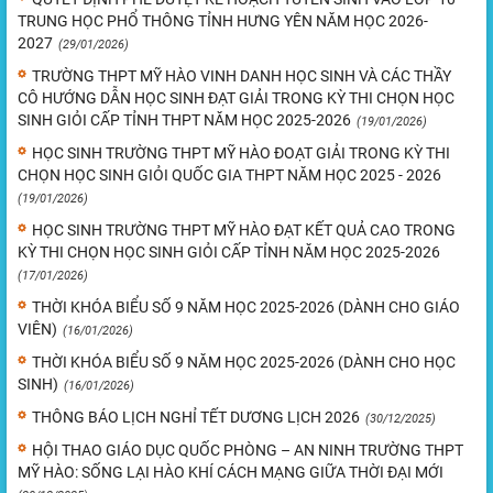
TRUNG HỌC PHỔ THÔNG TỈNH HƯNG YÊN NĂM HỌC 2026-
2027
(29/01/2026)
TRƯỜNG THPT MỸ HÀO VINH DANH HỌC SINH VÀ CÁC THẦY
CÔ HƯỚNG DẪN HỌC SINH ĐẠT GIẢI TRONG KỲ THI CHỌN HỌC
SINH GIỎI CẤP TỈNH THPT NĂM HỌC 2025-2026
(19/01/2026)
HỌC SINH TRƯỜNG THPT MỸ HÀO ĐOẠT GIẢI TRONG KỲ THI
CHỌN HỌC SINH GIỎI QUỐC GIA THPT NĂM HỌC 2025 - 2026
(19/01/2026)
HỌC SINH TRƯỜNG THPT MỸ HÀO ĐẠT KẾT QUẢ CAO TRONG
KỲ THI CHỌN HỌC SINH GIỎI CẤP TỈNH NĂM HỌC 2025-2026
(17/01/2026)
THỜI KHÓA BIỂU SỐ 9 NĂM HỌC 2025-2026 (DÀNH CHO GIÁO
VIÊN)
(16/01/2026)
THỜI KHÓA BIỂU SỐ 9 NĂM HỌC 2025-2026 (DÀNH CHO HỌC
SINH)
(16/01/2026)
THÔNG BÁO LỊCH NGHỈ TẾT DƯƠNG LỊCH 2026
(30/12/2025)
HỘI THAO GIÁO DỤC QUỐC PHÒNG – AN NINH TRƯỜNG THPT
MỸ HÀO: SỐNG LẠI HÀO KHÍ CÁCH MẠNG GIỮA THỜI ĐẠI MỚI