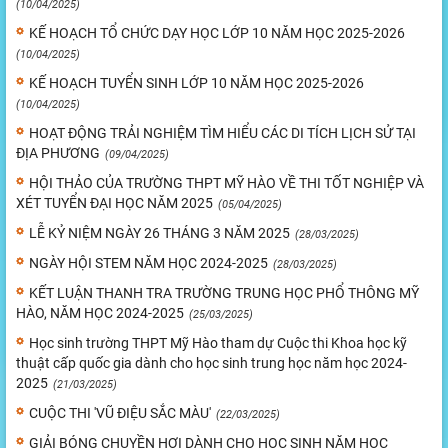
(10/04/2025)
KẾ HOẠCH TỔ CHỨC DẠY HỌC LỚP 10 NĂM HỌC 2025-2026
(10/04/2025)
KẾ HOẠCH TUYỂN SINH LỚP 10 NĂM HỌC 2025-2026
(10/04/2025)
HOẠT ĐỘNG TRẢI NGHIỆM TÌM HIỂU CÁC DI TÍCH LỊCH SỬ TẠI
ĐỊA PHƯƠNG
(09/04/2025)
HỘI THẢO CỦA TRƯỜNG THPT MỸ HÀO VỀ THI TỐT NGHIỆP VÀ
XÉT TUYỂN ĐẠI HỌC NĂM 2025
(05/04/2025)
LỄ KỶ NIỆM NGÀY 26 THÁNG 3 NĂM 2025
(28/03/2025)
NGÀY HỘI STEM NĂM HỌC 2024-2025
(28/03/2025)
KẾT LUẬN THANH TRA TRƯỜNG TRUNG HỌC PHỔ THÔNG MỸ
HÀO, NĂM HỌC 2024-2025
(25/03/2025)
Học sinh trường THPT Mỹ Hào tham dự Cuộc thi Khoa học kỹ
thuật cấp quốc gia dành cho học sinh trung học năm học 2024-
2025
(21/03/2025)
CUỘC THI 'VŨ ĐIỆU SẮC MÀU'
(22/03/2025)
GIẢI BÓNG CHUYỀN HƠI DÀNH CHO HỌC SINH NĂM HỌC