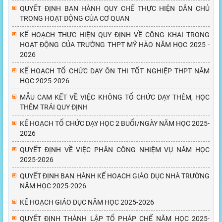
QUYẾT ĐỊNH BAN HÀNH QUY CHẾ THỰC HIỆN DÂN CHỦ
TRONG HOẠT ĐỘNG CỦA CƠ QUAN
KẾ HOẠCH THỰC HIỆN QUY ĐỊNH VỀ CÔNG KHAI TRONG
HOẠT ĐỘNG CỦA TRƯỜNG THPT MỸ HÀO NĂM HỌC 2025 -
2026
KẾ HOẠCH TỔ CHỨC DẠY ÔN THI TỐT NGHIỆP THPT NĂM
HỌC 2025-2026
MẪU CAM KẾT VỀ VIỆC KHÔNG TỔ CHỨC DẠY THÊM, HỌC
THÊM TRÁI QUY ĐỊNH
KẾ HOẠCH TỔ CHỨC DẠY HỌC 2 BUỔI/NGÀY NĂM HỌC 2025-
2026
QUYẾT ĐỊNH VỀ VIỆC PHÂN CÔNG NHIỆM VỤ NĂM HỌC
2025-2026
QUYẾT ĐỊNH BAN HÀNH KẾ HOẠCH GIÁO DỤC NHÀ TRƯỜNG
NĂM HỌC 2025-2026
KẾ HOẠCH GIÁO DỤC NĂM HỌC 2025-2026
QUYẾT ĐỊNH THÀNH LẬP TỔ PHÁP CHẾ NĂM HỌC 2025-