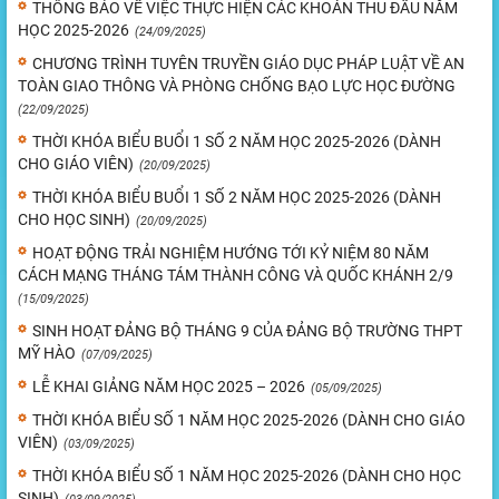
THÔNG BÁO VỀ VIỆC THỰC HIỆN CÁC KHOẢN THU ĐẦU NĂM
HỌC 2025-2026
(24/09/2025)
CHƯƠNG TRÌNH TUYÊN TRUYỀN GIÁO DỤC PHÁP LUẬT VỀ AN
TOÀN GIAO THÔNG VÀ PHÒNG CHỐNG BẠO LỰC HỌC ĐƯỜNG
(22/09/2025)
THỜI KHÓA BIỂU BUỔI 1 SỐ 2 NĂM HỌC 2025-2026 (DÀNH
CHO GIÁO VIÊN)
(20/09/2025)
THỜI KHÓA BIỂU BUỔI 1 SỐ 2 NĂM HỌC 2025-2026 (DÀNH
CHO HỌC SINH)
(20/09/2025)
HOẠT ĐỘNG TRẢI NGHIỆM HƯỚNG TỚI KỶ NIỆM 80 NĂM
CÁCH MẠNG THÁNG TÁM THÀNH CÔNG VÀ QUỐC KHÁNH 2/9
(15/09/2025)
SINH HOẠT ĐẢNG BỘ THÁNG 9 CỦA ĐẢNG BỘ TRƯỜNG THPT
MỸ HÀO
(07/09/2025)
LỄ KHAI GIẢNG NĂM HỌC 2025 – 2026
(05/09/2025)
THỜI KHÓA BIỂU SỐ 1 NĂM HỌC 2025-2026 (DÀNH CHO GIÁO
VIÊN)
(03/09/2025)
THỜI KHÓA BIỂU SỐ 1 NĂM HỌC 2025-2026 (DÀNH CHO HỌC
SINH)