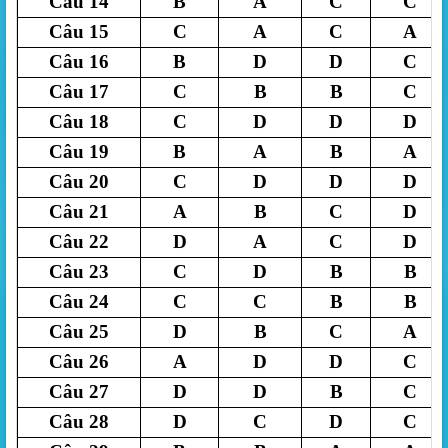
Câu 14
B
A
C
C
Câu 15
C
A
C
A
Câu 16
B
D
D
C
Câu 17
C
B
B
C
Câu 18
C
D
D
D
Câu 19
B
A
B
A
Câu 20
C
D
D
D
Câu 21
A
B
C
D
Câu 22
D
A
C
D
Câu 23
C
D
B
B
Câu 24
C
C
B
B
Câu 25
D
B
C
A
Câu 26
A
D
D
C
Câu 27
D
D
B
C
Câu 28
D
C
D
C