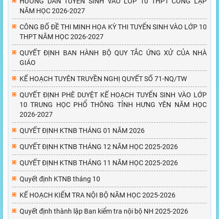
HƯỚNG DẪN TUYỂN SINH VÀO LỚP 10 THPT CÔNG LẬP
NĂM HỌC 2026-2027
CÔNG BỐ ĐỀ THI MINH HỌA KỲ THI TUYỂN SINH VÀO LỚP 10
THPT NĂM HỌC 2026-2027
QUYẾT ĐỊNH BAN HÀNH BỘ QUY TẮC ỨNG XỬ CỦA NHÀ
GIÁO
KẾ HOẠCH TUYÊN TRUYỀN NGHỊ QUYẾT SỐ 71-NQ/TW
QUYẾT ĐỊNH PHÊ DUYỆT KẾ HOẠCH TUYỂN SINH VÀO LỚP
10 TRUNG HỌC PHỔ THÔNG TỈNH HƯNG YÊN NĂM HỌC
2026-2027
QUYẾT ĐỊNH KTNB THÁNG 01 NĂM 2026
QUYẾT ĐỊNH KTNB THÁNG 12 NĂM HỌC 2025-2026
QUYẾT ĐỊNH KTNB THÁNG 11 NĂM HỌC 2025-2026
Quyết định KTNB tháng 10
KẾ HOẠCH KIỂM TRA NỘI BỘ NĂM HỌC 2025-2026
Quyết định thành lập Ban kiểm tra nội bộ NH 2025-2026