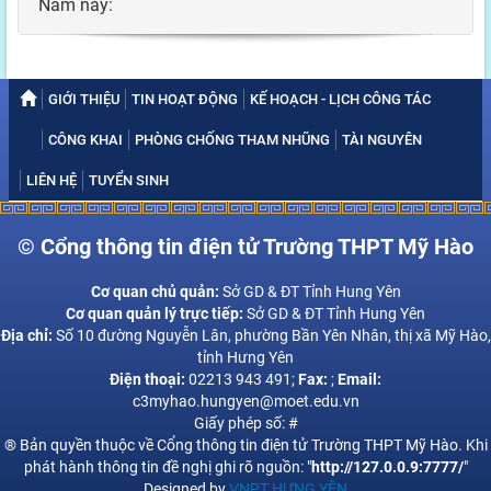
Năm nay:
GIỚI THIỆU
TIN HOẠT ĐỘNG
KẾ HOẠCH - LỊCH CÔNG TÁC
CÔNG KHAI
PHÒNG CHỐNG THAM NHŨNG
TÀI NGUYÊN
LIÊN HỆ
TUYỂN SINH
© Cổng thông tin điện tử Trường THPT Mỹ Hào
Cơ quan chủ quản:
Sở GD & ĐT Tỉnh Hung Yên
Cơ quan quản lý trực tiếp:
Sở GD & ĐT Tỉnh Hung Yên
Địa chỉ:
Số 10 đường Nguyễn Lân, phường Bần Yên Nhân, thị xã Mỹ Hào,
tỉnh Hưng Yên
Điện thoại:
02213 943 491;
Fax:
;
Email:
c3myhao.hungyen@moet.edu.vn
Giấy phép số: #
® Bản quyền thuộc về Cổng thông tin điện tử Trường THPT Mỹ Hào. Khi
phát hành thông tin đề nghị ghi rõ nguồn: "
http://127.0.0.9:7777/
"
Designed by
VNPT HƯNG YÊN