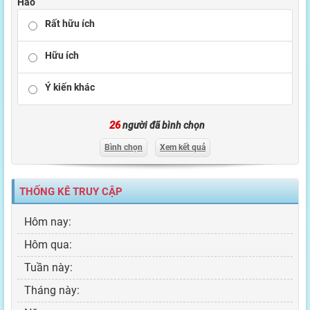
Hào
Rất hữu ích
Hữu ích
Ý kiến khác
26
người đã bình chọn
Bình chọn
Xem kết quả
THỐNG KÊ TRUY CẬP
Hôm nay:
Hôm qua:
Tuần này:
Tháng này: