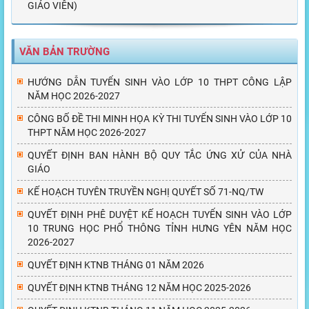
GIÁO VIÊN)
VĂN BẢN TRƯỜNG
HƯỚNG DẪN TUYỂN SINH VÀO LỚP 10 THPT CÔNG LẬP
NĂM HỌC 2026-2027
CÔNG BỐ ĐỀ THI MINH HỌA KỲ THI TUYỂN SINH VÀO LỚP 10
THPT NĂM HỌC 2026-2027
QUYẾT ĐỊNH BAN HÀNH BỘ QUY TẮC ỨNG XỬ CỦA NHÀ
GIÁO
KẾ HOẠCH TUYÊN TRUYỀN NGHỊ QUYẾT SỐ 71-NQ/TW
QUYẾT ĐỊNH PHÊ DUYỆT KẾ HOẠCH TUYỂN SINH VÀO LỚP
10 TRUNG HỌC PHỔ THÔNG TỈNH HƯNG YÊN NĂM HỌC
2026-2027
QUYẾT ĐỊNH KTNB THÁNG 01 NĂM 2026
QUYẾT ĐỊNH KTNB THÁNG 12 NĂM HỌC 2025-2026