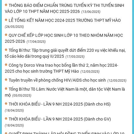
THÔNG BÁO ĐIỂM CHUẨN TRÚNG TUYỂN KỲ THI TUYỂN SINH
VÀO LỚP 10 THPT NĂM HỌC 2025-2026
(13/06/2025)
LỄ TỔNG KẾT NĂM HỌC 2024-2025 TRƯỜNG THPT MỸ HÀO
(26/05/2025)
QUY CHẾ XẾP LỚP HỌC SINH LỚP 10 THEO NHÓM NĂM HỌC
2025-2026
(17/04/2025)
Tổng Bí thư: Tập trung giải quyết dứt điểm 220 vụ việc khiếu nại,
tố cáo kéo dài trong quý II/2025
(17/05/2025)
Công ty Dorco Vina trao học bổng lần thứ 2, năm học 2024-
2025 cho học sinh trường THPT Mỹ Hào
(12/05/2025)
Tuyên truyền về phòng chống HIV/AIDS cho học sinh
(12/05/2025)
Tổng Bí thư Tô Lâm: Nước Việt Nam là một, dân tộc Việt Nam là
mộ
(05/05/2025)
THỜI KHÓA BIỂU - LẦN 9 NH 2024-2025 (Dành cho HS)
(18/04/2025)
THỜI KHÓA BIỂU - LẦN 9 NH 2024-2025 (Dành cho GV)
(18/04/2025)