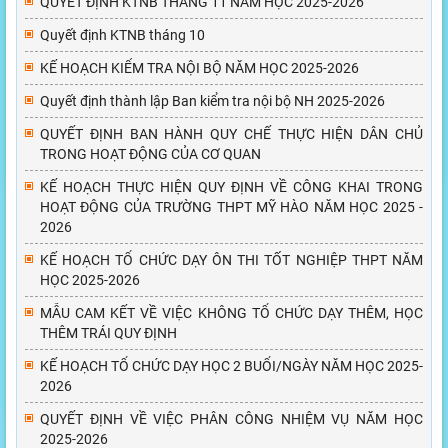
QUYẾT ĐỊNH KTNB THÁNG 11 NĂM HỌC 2025-2026
Quyết định KTNB tháng 10
KẾ HOẠCH KIỂM TRA NỘI BỘ NĂM HỌC 2025-2026
Quyết định thành lập Ban kiểm tra nội bộ NH 2025-2026
QUYẾT ĐỊNH BAN HÀNH QUY CHẾ THỰC HIỆN DÂN CHỦ
TRONG HOẠT ĐỘNG CỦA CƠ QUAN
KẾ HOẠCH THỰC HIỆN QUY ĐỊNH VỀ CÔNG KHAI TRONG
HOẠT ĐỘNG CỦA TRƯỜNG THPT MỸ HÀO NĂM HỌC 2025 -
2026
KẾ HOẠCH TỔ CHỨC DẠY ÔN THI TỐT NGHIỆP THPT NĂM
HỌC 2025-2026
MẪU CAM KẾT VỀ VIỆC KHÔNG TỔ CHỨC DẠY THÊM, HỌC
THÊM TRÁI QUY ĐỊNH
KẾ HOẠCH TỔ CHỨC DẠY HỌC 2 BUỔI/NGÀY NĂM HỌC 2025-
2026
QUYẾT ĐỊNH VỀ VIỆC PHÂN CÔNG NHIỆM VỤ NĂM HỌC
2025-2026