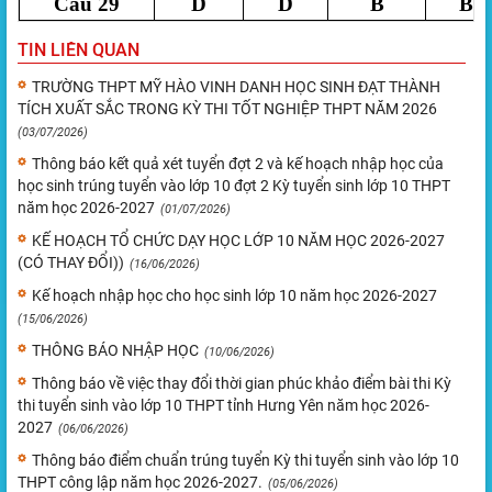
Câu 29
D
D
B
B
TIN LIÊN QUAN
TRƯỜNG THPT MỸ HÀO VINH DANH HỌC SINH ĐẠT THÀNH
TÍCH XUẤT SẮC TRONG KỲ THI TỐT NGHIỆP THPT NĂM 2026
(03/07/2026)
Thông báo kết quả xét tuyển đợt 2 và kế hoạch nhập học của
học sinh trúng tuyển vào lớp 10 đợt 2 Kỳ tuyển sinh lớp 10 THPT
năm học 2026-2027
(01/07/2026)
KẾ HOẠCH TỔ CHỨC DẠY HỌC LỚP 10 NĂM HỌC 2026-2027
(CÓ THAY ĐỔI))
(16/06/2026)
Kế hoạch nhập học cho học sinh lớp 10 năm học 2026-2027
(15/06/2026)
THÔNG BÁO NHẬP HỌC
(10/06/2026)
Thông báo về việc thay đổi thời gian phúc khảo điểm bài thi Kỳ
thi tuyển sinh vào lớp 10 THPT tỉnh Hưng Yên năm học 2026-
2027
(06/06/2026)
Thông báo điểm chuẩn trúng tuyển Kỳ thi tuyển sinh vào lớp 10
THPT công lập năm học 2026-2027.
(05/06/2026)