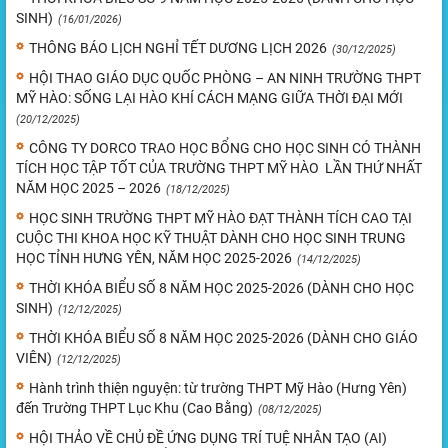
SINH)
(16/01/2026)
THÔNG BÁO LỊCH NGHỈ TẾT DƯƠNG LỊCH 2026
(30/12/2025)
HỘI THAO GIÁO DỤC QUỐC PHÒNG – AN NINH TRƯỜNG THPT
MỸ HÀO: SỐNG LẠI HÀO KHÍ CÁCH MẠNG GIỮA THỜI ĐẠI MỚI
(20/12/2025)
CÔNG TY DORCO TRAO HỌC BỔNG CHO HỌC SINH CÓ THÀNH
TÍCH HỌC TẬP TỐT CỦA TRƯỜNG THPT MỸ HÀO LẦN THỨ NHẤT
NĂM HỌC 2025 – 2026
(18/12/2025)
HỌC SINH TRƯỜNG THPT MỸ HÀO ĐẠT THÀNH TÍCH CAO TẠI
CUỘC THI KHOA HỌC KỸ THUẬT DÀNH CHO HỌC SINH TRUNG
HỌC TỈNH HƯNG YÊN, NĂM HỌC 2025-2026
(14/12/2025)
THỜI KHÓA BIỂU SỐ 8 NĂM HỌC 2025-2026 (DÀNH CHO HỌC
SINH)
(12/12/2025)
THỜI KHÓA BIỂU SỐ 8 NĂM HỌC 2025-2026 (DÀNH CHO GIÁO
VIÊN)
(12/12/2025)
Hành trình thiện nguyện: từ trường THPT Mỹ Hào (Hưng Yên)
đến Trường THPT Lục Khu (Cao Bằng)
(08/12/2025)
HỘI THẢO VỀ CHỦ ĐỀ ỨNG DỤNG TRÍ TUỆ NHÂN TẠO (AI)