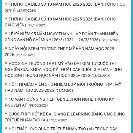
THỜI KHÓA BIỂU SỐ 10 NĂM HỌC 2025-2026 (DÀNH CHO HỌC
SINH)
(27/03/2026)
THỜI KHÓA BIỂU SỐ 10 NĂM HỌC 2025-2026 (DÀNH CHO
GIÁO VIÊN)
(27/03/2026)
LỄ KỶ NIỆM 95 NĂM NGÀY THÀNH LẬP ĐOÀN THANH NIÊN
CỘNG SẢN HỒ CHÍ MINH (26/3/1931 – 26/3/2026)
(26/03/2026)
NGÀY HỘI STEM TRƯỜNG THPT MỸ HÀO NĂM HỌC 2025-
2026
(26/03/2026)
HỌC SINH TRƯỜNG THPT MỸ HÀO ĐẠT GIẢI TƯ CUỘC THI
NGHIÊN CỨU KHOA HỌC, KỸ THUẬT CẤP QUỐC GIA DÀNH CHO
HỌC SINH TRUNG HỌC NĂM HỌC 2025–2026
(23/03/2026)
HỘI THI GIÁO VIÊN CHỦ NHIỆM LỚP GIỎI TRƯỜNG THPT MỸ
HÀO NĂM HỌC 2025-2026
(21/03/2026)
TƯ VẤN HƯỚNG NGHIỆP “GEN Z CHỌN NGHỀ TRONG KỲ
NGUYÊN AI”
(09/03/2026)
CUỘC THI THIẾT KẾ BÀI GIẢNG E-LEARNING BẰNG ỨNG DỤNG
TRÍ TUỆ NHÂN TẠO (AI)
(06/03/2026)
HỘI THẢO ỨNG DỤNG TRÍ TUỆ NHÂN TẠO (AI) TRONG DẠY