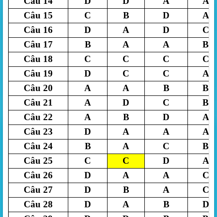
Câu 14
D
D
A
A
Câu 15
C
B
D
A
Câu 16
D
A
D
C
Câu 17
B
A
A
B
Câu 18
C
C
C
C
Câu 19
D
C
C
A
Câu 20
A
A
B
B
Câu 21
A
D
C
B
Câu 22
A
B
D
A
Câu 23
D
A
A
A
Câu 24
B
A
C
B
Câu 25
C
C
D
A
Câu 26
D
A
A
C
Câu 27
D
B
A
C
Câu 28
D
A
B
D