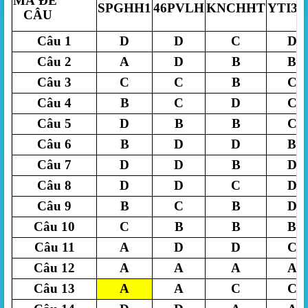
MÃ ĐỀ
SPGHH1
46PVLH
KNCHHT
YTI3
CÂU
Câu 1
D
D
C
D
Câu 2
A
D
B
B
Câu 3
C
C
B
C
Câu 4
B
C
D
C
Câu 5
D
B
B
C
Câu 6
B
D
D
B
Câu 7
D
D
B
D
Câu 8
D
D
C
D
Câu 9
B
C
B
D
Câu 10
C
B
B
B
Câu 11
A
D
D
C
Câu 12
A
A
A
A
Câu 13
A
A
C
C