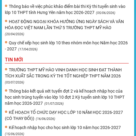
Thông báo về việc phúc khảo điểm bài thi Kỳ thi tuyển sinh vào
lớp 10 THPT tỉnh Hưng Yên năm học 2026-2027
(05/06/2026)
HOẠT ĐỘNG NGOẠI KHÓA HƯỞNG ỨNG NGÀY SÁCH VÀ VĂN
HÓA ĐỌC VIỆT NAM LẦN THỨ 5 TRƯỜNG THPT MỸ HÀO
(20/04/2026)
Quy chế xếp học sinh lớp 10 theo nhóm môn học Năm học 2026
- 2027
(17/04/2026)
TIN MỚI
TRƯỜNG THPT MỸ HÀO VINH DANH HỌC SINH ĐẠT THÀNH
TÍCH XUẤT SẮC TRONG KỲ THI TỐT NGHIỆP THPT NĂM 2026
(03/07/2026)
Thông báo kết quả xét tuyển đợt 2 và kế hoạch nhập học của
học sinh trúng tuyển vào lớp 10 đợt 2 Kỳ tuyển sinh lớp 10 THPT
năm học 2026-2027
(01/07/2026)
KẾ HOẠCH TỔ CHỨC DẠY HỌC LỚP 10 NĂM HỌC 2026-2027
(CÓ THAY ĐỔI))
(16/06/2026)
Kế hoạch nhập học cho học sinh lớp 10 năm học 2026-2027
(15/06/2026)