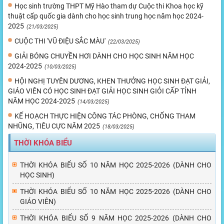
Học sinh trường THPT Mỹ Hào tham dự Cuộc thi Khoa học kỹ
thuật cấp quốc gia dành cho học sinh trung học năm học 2024-
2025
(21/03/2025)
CUỘC THI 'VŨ ĐIỆU SẮC MÀU'
(22/03/2025)
GIẢI BÓNG CHUYỀN HƠI DÀNH CHO HỌC SINH NĂM HỌC
2024-2025
(10/03/2025)
HỘI NGHỊ TUYÊN DƯƠNG, KHEN THƯỞNG HỌC SINH ĐẠT GIẢI,
GIÁO VIÊN CÓ HỌC SINH ĐẠT GIẢI HỌC SINH GIỎI CẤP TỈNH
NĂM HỌC 2024-2025
(14/03/2025)
KẾ HOẠCH THỰC HIỆN CÔNG TÁC PHÒNG, CHỐNG THAM
NHŨNG, TIÊU CỰC NĂM 2025
(18/03/2025)
THỜI KHÓA BIỂU
THỜI KHÓA BIỂU SỐ 10 NĂM HỌC 2025-2026 (DÀNH CHO
HỌC SINH)
THỜI KHÓA BIỂU SỐ 10 NĂM HỌC 2025-2026 (DÀNH CHO
GIÁO VIÊN)
THỜI KHÓA BIỂU SỐ 9 NĂM HỌC 2025-2026 (DÀNH CHO