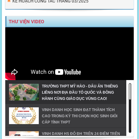
KẾ HOẠCH CÔNG TÁC THÁNG 03/2025
THƯ VIỆN VIDEO
TRƯỜNG THPT MỸ HÀO - DẤU ẤN THIÊNG
LIÊNG NƠI ĐỊA ĐẦU TỔ QUỐC VÀ ĐỒNG
HÀNH CÙNG GIÁO DỤC VÙNG CAO!
VINH DANH HỌC SINH ĐẠT THÀNH TÍCH
CAO TRONG KỲ THI CHỌN HỌC SINH GIỎI
CẤP TỈNH THPT
VINH DANH HS ĐỖ ĐH TRÊN 24 ĐIỂM TRÊN