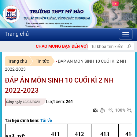
Toggl
navig
CHÀO MỪNG BẠN ĐẾN VỚI CỔNG THÔNG TIN ĐIỆN TỬ TRƯỜN
Trang chủ
Tin tức
ĐÁP ÁN MÔN SINH 10 CUỐI KÌ 2 NH
2022-2023
ĐÁP ÁN MÔN SINH 10 CUỐI KÌ 2 NH
2022-2023
Lượt xem:
261
Đăng ngày 10/05/2023
100%
Tài liệu đính kèm:
Tải về
411
412
413
414