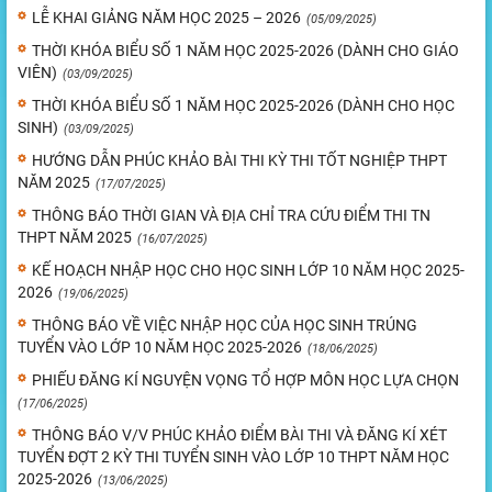
LỄ KHAI GIẢNG NĂM HỌC 2025 – 2026
(05/09/2025)
THỜI KHÓA BIỂU SỐ 1 NĂM HỌC 2025-2026 (DÀNH CHO GIÁO
VIÊN)
(03/09/2025)
THỜI KHÓA BIỂU SỐ 1 NĂM HỌC 2025-2026 (DÀNH CHO HỌC
SINH)
(03/09/2025)
HƯỚNG DẪN PHÚC KHẢO BÀI THI KỲ THI TỐT NGHIỆP THPT
NĂM 2025
(17/07/2025)
THÔNG BÁO THỜI GIAN VÀ ĐỊA CHỈ TRA CỨU ĐIỂM THI TN
THPT NĂM 2025
(16/07/2025)
KẾ HOẠCH NHẬP HỌC CHO HỌC SINH LỚP 10 NĂM HỌC 2025-
2026
(19/06/2025)
THÔNG BÁO VỀ VIỆC NHẬP HỌC CỦA HỌC SINH TRÚNG
TUYỂN VÀO LỚP 10 NĂM HỌC 2025-2026
(18/06/2025)
PHIẾU ĐĂNG KÍ NGUYỆN VỌNG TỔ HỢP MÔN HỌC LỰA CHỌN
(17/06/2025)
THÔNG BÁO V/V PHÚC KHẢO ĐIỂM BÀI THI VÀ ĐĂNG KÍ XÉT
TUYỂN ĐỢT 2 KỲ THI TUYỂN SINH VÀO LỚP 10 THPT NĂM HỌC
2025-2026
(13/06/2025)