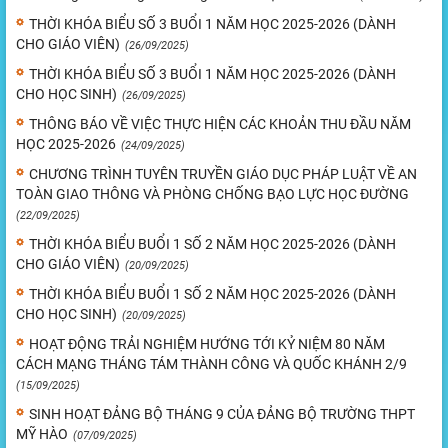
THỜI KHÓA BIỂU SỐ 3 BUỔI 1 NĂM HỌC 2025-2026 (DÀNH
CHO GIÁO VIÊN)
(26/09/2025)
THỜI KHÓA BIỂU SỐ 3 BUỔI 1 NĂM HỌC 2025-2026 (DÀNH
CHO HỌC SINH)
(26/09/2025)
THÔNG BÁO VỀ VIỆC THỰC HIỆN CÁC KHOẢN THU ĐẦU NĂM
HỌC 2025-2026
(24/09/2025)
CHƯƠNG TRÌNH TUYÊN TRUYỀN GIÁO DỤC PHÁP LUẬT VỀ AN
TOÀN GIAO THÔNG VÀ PHÒNG CHỐNG BẠO LỰC HỌC ĐƯỜNG
(22/09/2025)
THỜI KHÓA BIỂU BUỔI 1 SỐ 2 NĂM HỌC 2025-2026 (DÀNH
CHO GIÁO VIÊN)
(20/09/2025)
THỜI KHÓA BIỂU BUỔI 1 SỐ 2 NĂM HỌC 2025-2026 (DÀNH
CHO HỌC SINH)
(20/09/2025)
HOẠT ĐỘNG TRẢI NGHIỆM HƯỚNG TỚI KỶ NIỆM 80 NĂM
CÁCH MẠNG THÁNG TÁM THÀNH CÔNG VÀ QUỐC KHÁNH 2/9
(15/09/2025)
SINH HOẠT ĐẢNG BỘ THÁNG 9 CỦA ĐẢNG BỘ TRƯỜNG THPT
MỸ HÀO
(07/09/2025)