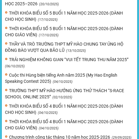
HỌC 2025–2026
(20/10/2025)
THỜI KHÓA BIỂU SỐ 5 BUỔI 1 NĂM HỌC 2025-2026 (DÀNH
CHO HỌC SINH)
(17/10/2025)
THỜI KHÓA BIỂU SỐ 5 BUỔI 1 NĂM HỌC 2025-2026 (DÀNH
CHO GIÁO VIÊN)
(17/10/2025)
THẦY VÀ TRÒ TRƯỜNG THPT MỸ HÀO CHUNG TAY ỦNG HỘ
ĐỒNG BÀO VƯỢT QUA BÃO LŨ
(13/10/2025)
TRẢI NGHIỆM KHÔNG GIAN “VUI TẾT TRUNG THU NĂM 2025”
(06/10/2025)
Cuộc thi Hùng biện tiếng Anh năm 2025 (My Hao English
Speaking Contest 2025)
(04/10/2025)
TRƯỜNG THPT MỸ HÀO HƯỞNG ỨNG THỬ THÁCH “S-RACE
SCHOOL ONLINE 2025”
(02/10/2025)
THỜI KHÓA BIỂU SỐ 4 BUỔI 1 NĂM HỌC 2025-2026 (DÀNH
CHO HỌC SINH)
(04/10/2025)
THỜI KHÓA BIỂU SỐ 4 BUỔI 1 NĂM HỌC 2025-2026 (DÀNH
CHO GIÁO VIÊN)
(04/10/2025)
Chương trình công tác tháng 10 năm học 2025-2026
(29/09/2025)