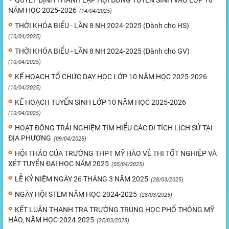
QUYẾT ĐỊNH THÀNH LẬP HỘI ĐỒNG TUYỂN SINH VÀO LỚP 10
NĂM HỌC 2025-2026
(14/04/2025)
THỜI KHÓA BIỂU - LẦN 8 NH 2024-2025 (Dành cho HS)
(10/04/2025)
THỜI KHÓA BIỂU - LẦN 8 NH 2024-2025 (Dành cho GV)
(10/04/2025)
KẾ HOẠCH TỔ CHỨC DẠY HỌC LỚP 10 NĂM HỌC 2025-2026
(10/04/2025)
KẾ HOẠCH TUYỂN SINH LỚP 10 NĂM HỌC 2025-2026
(10/04/2025)
HOẠT ĐỘNG TRẢI NGHIỆM TÌM HIỂU CÁC DI TÍCH LỊCH SỬ TẠI
ĐỊA PHƯƠNG
(09/04/2025)
HỘI THẢO CỦA TRƯỜNG THPT MỸ HÀO VỀ THI TỐT NGHIỆP VÀ
XÉT TUYỂN ĐẠI HỌC NĂM 2025
(05/04/2025)
LỄ KỶ NIỆM NGÀY 26 THÁNG 3 NĂM 2025
(28/03/2025)
NGÀY HỘI STEM NĂM HỌC 2024-2025
(28/03/2025)
KẾT LUẬN THANH TRA TRƯỜNG TRUNG HỌC PHỔ THÔNG MỸ
HÀO, NĂM HỌC 2024-2025
(25/03/2025)