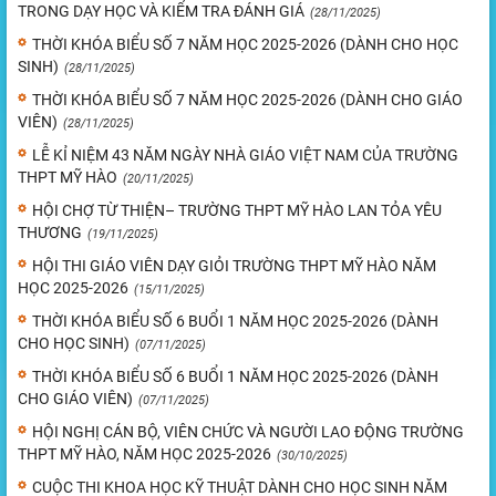
TRONG DẠY HỌC VÀ KIỂM TRA ĐÁNH GIÁ
(28/11/2025)
THỜI KHÓA BIỂU SỐ 7 NĂM HỌC 2025-2026 (DÀNH CHO HỌC
SINH)
(28/11/2025)
THỜI KHÓA BIỂU SỐ 7 NĂM HỌC 2025-2026 (DÀNH CHO GIÁO
VIÊN)
(28/11/2025)
LỄ KỈ NIỆM 43 NĂM NGÀY NHÀ GIÁO VIỆT NAM CỦA TRƯỜNG
THPT MỸ HÀO
(20/11/2025)
HỘI CHỢ TỪ THIỆN– TRƯỜNG THPT MỸ HÀO LAN TỎA YÊU
THƯƠNG
(19/11/2025)
HỘI THI GIÁO VIÊN DẠY GIỎI TRƯỜNG THPT MỸ HÀO NĂM
HỌC 2025-2026
(15/11/2025)
THỜI KHÓA BIỂU SỐ 6 BUỔI 1 NĂM HỌC 2025-2026 (DÀNH
CHO HỌC SINH)
(07/11/2025)
THỜI KHÓA BIỂU SỐ 6 BUỔI 1 NĂM HỌC 2025-2026 (DÀNH
CHO GIÁO VIÊN)
(07/11/2025)
HỘI NGHỊ CÁN BỘ, VIÊN CHỨC VÀ NGƯỜI LAO ĐỘNG TRƯỜNG
THPT MỸ HÀO, NĂM HỌC 2025-2026
(30/10/2025)
CUỘC THI KHOA HỌC KỸ THUẬT DÀNH CHO HỌC SINH NĂM