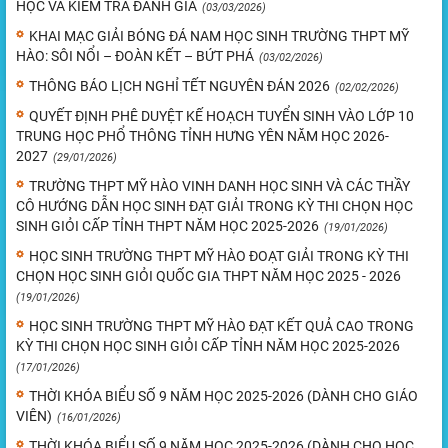
HỌC VÀ KIỂM TRA ĐÁNH GIÁ
(03/03/2026)
KHAI MẠC GIẢI BÓNG ĐÁ NAM HỌC SINH TRƯỜNG THPT MỸ
HÀO: SÔI NỔI – ĐOÀN KẾT – BỨT PHÁ
(03/02/2026)
THÔNG BÁO LỊCH NGHỈ TẾT NGUYÊN ĐÁN 2026
(02/02/2026)
QUYẾT ĐỊNH PHÊ DUYỆT KẾ HOẠCH TUYỂN SINH VÀO LỚP 10
TRUNG HỌC PHỔ THÔNG TỈNH HƯNG YÊN NĂM HỌC 2026-
2027
(29/01/2026)
TRƯỜNG THPT MỸ HÀO VINH DANH HỌC SINH VÀ CÁC THẦY
CÔ HƯỚNG DẪN HỌC SINH ĐẠT GIẢI TRONG KỲ THI CHỌN HỌC
SINH GIỎI CẤP TỈNH THPT NĂM HỌC 2025-2026
(19/01/2026)
HỌC SINH TRƯỜNG THPT MỸ HÀO ĐOẠT GIẢI TRONG KỲ THI
CHỌN HỌC SINH GIỎI QUỐC GIA THPT NĂM HỌC 2025 - 2026
(19/01/2026)
HỌC SINH TRƯỜNG THPT MỸ HÀO ĐẠT KẾT QUẢ CAO TRONG
KỲ THI CHỌN HỌC SINH GIỎI CẤP TỈNH NĂM HỌC 2025-2026
(17/01/2026)
THỜI KHÓA BIỂU SỐ 9 NĂM HỌC 2025-2026 (DÀNH CHO GIÁO
VIÊN)
(16/01/2026)
THỜI KHÓA BIỂU SỐ 9 NĂM HỌC 2025-2026 (DÀNH CHO HỌC