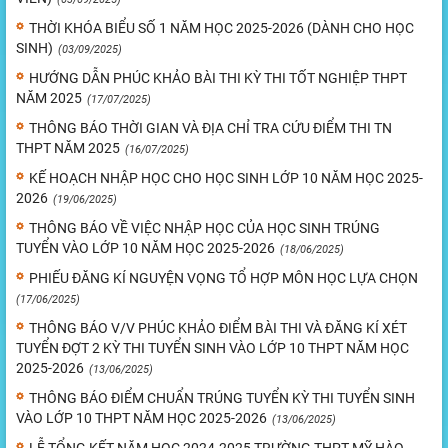
THỜI KHÓA BIỂU SỐ 1 NĂM HỌC 2025-2026 (DÀNH CHO HỌC
SINH)
(03/09/2025)
HƯỚNG DẪN PHÚC KHẢO BÀI THI KỲ THI TỐT NGHIỆP THPT
NĂM 2025
(17/07/2025)
THÔNG BÁO THỜI GIAN VÀ ĐỊA CHỈ TRA CỨU ĐIỂM THI TN
THPT NĂM 2025
(16/07/2025)
KẾ HOẠCH NHẬP HỌC CHO HỌC SINH LỚP 10 NĂM HỌC 2025-
2026
(19/06/2025)
THÔNG BÁO VỀ VIỆC NHẬP HỌC CỦA HỌC SINH TRÚNG
TUYỂN VÀO LỚP 10 NĂM HỌC 2025-2026
(18/06/2025)
PHIẾU ĐĂNG KÍ NGUYỆN VỌNG TỔ HỢP MÔN HỌC LỰA CHỌN
(17/06/2025)
THÔNG BÁO V/V PHÚC KHẢO ĐIỂM BÀI THI VÀ ĐĂNG KÍ XÉT
TUYỂN ĐỢT 2 KỲ THI TUYỂN SINH VÀO LỚP 10 THPT NĂM HỌC
2025-2026
(13/06/2025)
THÔNG BÁO ĐIỂM CHUẨN TRÚNG TUYỂN KỲ THI TUYỂN SINH
VÀO LỚP 10 THPT NĂM HỌC 2025-2026
(13/06/2025)