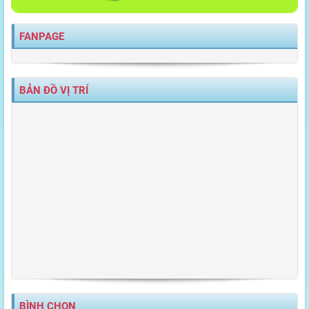
FANPAGE
BẢN ĐỒ VỊ TRÍ
BÌNH CHỌN