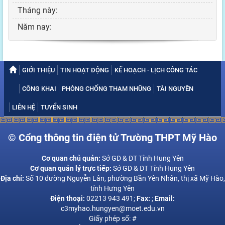
Tháng này:
Năm nay:
GIỚI THIỆU
TIN HOẠT ĐỘNG
KẾ HOẠCH - LỊCH CÔNG TÁC
CÔNG KHAI
PHÒNG CHỐNG THAM NHŨNG
TÀI NGUYÊN
LIÊN HỆ
TUYỂN SINH
© Cổng thông tin điện tử Trường THPT Mỹ Hào
Cơ quan chủ quản:
Sở GD & ĐT Tỉnh Hung Yên
Cơ quan quản lý trực tiếp:
Sở GD & ĐT Tỉnh Hung Yên
Địa chỉ:
Số 10 đường Nguyễn Lân, phường Bần Yên Nhân, thị xã Mỹ Hào,
tỉnh Hưng Yên
Điện thoại:
02213 943 491;
Fax:
;
Email:
c3myhao.hungyen@moet.edu.vn
Giấy phép số: #