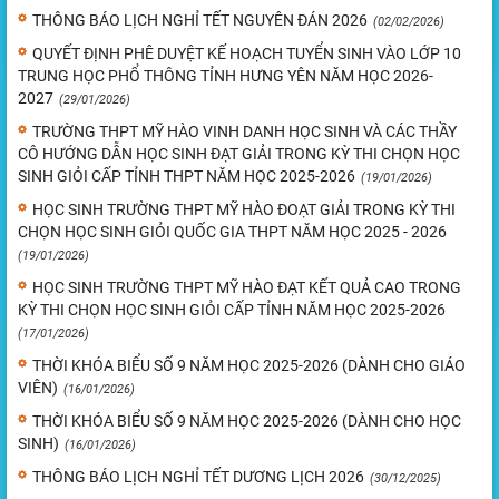
THÔNG BÁO LỊCH NGHỈ TẾT NGUYÊN ĐÁN 2026
(02/02/2026)
QUYẾT ĐỊNH PHÊ DUYỆT KẾ HOẠCH TUYỂN SINH VÀO LỚP 10
TRUNG HỌC PHỔ THÔNG TỈNH HƯNG YÊN NĂM HỌC 2026-
2027
(29/01/2026)
TRƯỜNG THPT MỸ HÀO VINH DANH HỌC SINH VÀ CÁC THẦY
CÔ HƯỚNG DẪN HỌC SINH ĐẠT GIẢI TRONG KỲ THI CHỌN HỌC
SINH GIỎI CẤP TỈNH THPT NĂM HỌC 2025-2026
(19/01/2026)
HỌC SINH TRƯỜNG THPT MỸ HÀO ĐOẠT GIẢI TRONG KỲ THI
CHỌN HỌC SINH GIỎI QUỐC GIA THPT NĂM HỌC 2025 - 2026
(19/01/2026)
HỌC SINH TRƯỜNG THPT MỸ HÀO ĐẠT KẾT QUẢ CAO TRONG
KỲ THI CHỌN HỌC SINH GIỎI CẤP TỈNH NĂM HỌC 2025-2026
(17/01/2026)
THỜI KHÓA BIỂU SỐ 9 NĂM HỌC 2025-2026 (DÀNH CHO GIÁO
VIÊN)
(16/01/2026)
THỜI KHÓA BIỂU SỐ 9 NĂM HỌC 2025-2026 (DÀNH CHO HỌC
SINH)
(16/01/2026)
THÔNG BÁO LỊCH NGHỈ TẾT DƯƠNG LỊCH 2026
(30/12/2025)