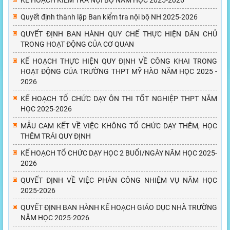
KẾ HOẠCH KIỂM TRA NỘI BỘ NĂM HỌC 2025-2026
Quyết định thành lập Ban kiểm tra nội bộ NH 2025-2026
QUYẾT ĐỊNH BAN HÀNH QUY CHẾ THỰC HIỆN DÂN CHỦ
TRONG HOẠT ĐỘNG CỦA CƠ QUAN
KẾ HOẠCH THỰC HIỆN QUY ĐỊNH VỀ CÔNG KHAI TRONG
HOẠT ĐỘNG CỦA TRƯỜNG THPT MỸ HÀO NĂM HỌC 2025 -
2026
KẾ HOẠCH TỔ CHỨC DẠY ÔN THI TỐT NGHIỆP THPT NĂM
HỌC 2025-2026
MẪU CAM KẾT VỀ VIỆC KHÔNG TỔ CHỨC DẠY THÊM, HỌC
THÊM TRÁI QUY ĐỊNH
KẾ HOẠCH TỔ CHỨC DẠY HỌC 2 BUỔI/NGÀY NĂM HỌC 2025-
2026
QUYẾT ĐỊNH VỀ VIỆC PHÂN CÔNG NHIỆM VỤ NĂM HỌC
2025-2026
QUYẾT ĐỊNH BAN HÀNH KẾ HOẠCH GIÁO DỤC NHÀ TRƯỜNG
NĂM HỌC 2025-2026