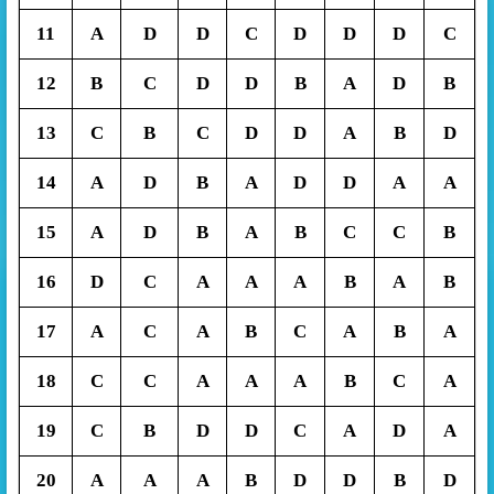
11
A
D
D
C
D
D
D
C
12
B
C
D
D
B
A
D
B
13
C
B
C
D
D
A
B
D
14
A
D
B
A
D
D
A
A
15
A
D
B
A
B
C
C
B
16
D
C
A
A
A
B
A
B
17
A
C
A
B
C
A
B
A
18
C
C
A
A
A
B
C
A
19
C
B
D
D
C
A
D
A
20
A
A
A
B
D
D
B
D