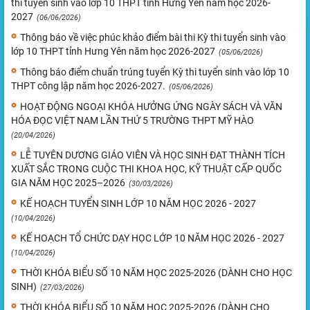
thi tuyển sinh vào lớp 10 THPT tỉnh Hưng Yên năm học 2026-
2027
(06/06/2026)
Thông báo về việc phúc khảo điểm bài thi Kỳ thi tuyển sinh vào
lớp 10 THPT tỉnh Hưng Yên năm học 2026-2027
(05/06/2026)
Thông báo điểm chuẩn trúng tuyển Kỳ thi tuyển sinh vào lớp 10
THPT công lập năm học 2026-2027.
(05/06/2026)
HOẠT ĐỘNG NGOẠI KHÓA HƯỞNG ỨNG NGÀY SÁCH VÀ VĂN
HÓA ĐỌC VIỆT NAM LẦN THỨ 5 TRƯỜNG THPT MỸ HÀO
(20/04/2026)
LỄ TUYÊN DƯƠNG GIÁO VIÊN VÀ HỌC SINH ĐẠT THÀNH TÍCH
XUẤT SẮC TRONG CUỘC THI KHOA HỌC, KỸ THUẬT CẤP QUỐC
GIA NĂM HỌC 2025–2026
(30/03/2026)
KẾ HOẠCH TUYỂN SINH LỚP 10 NĂM HỌC 2026 - 2027
(10/04/2026)
KẾ HOẠCH TỔ CHỨC DẠY HỌC LỚP 10 NĂM HỌC 2026 - 2027
(10/04/2026)
THỜI KHÓA BIỂU SỐ 10 NĂM HỌC 2025-2026 (DÀNH CHO HỌC
SINH)
(27/03/2026)
THỜI KHÓA BIỂU SỐ 10 NĂM HỌC 2025-2026 (DÀNH CHO