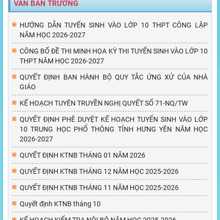
VĂN BẢN TRƯỜNG
HƯỚNG DẪN TUYỂN SINH VÀO LỚP 10 THPT CÔNG LẬP
NĂM HỌC 2026-2027
CÔNG BỐ ĐỀ THI MINH HỌA KỲ THI TUYỂN SINH VÀO LỚP 10
THPT NĂM HỌC 2026-2027
QUYẾT ĐỊNH BAN HÀNH BỘ QUY TẮC ỨNG XỬ CỦA NHÀ
GIÁO
KẾ HOẠCH TUYÊN TRUYỀN NGHỊ QUYẾT SỐ 71-NQ/TW
QUYẾT ĐỊNH PHÊ DUYỆT KẾ HOẠCH TUYỂN SINH VÀO LỚP
10 TRUNG HỌC PHỔ THÔNG TỈNH HƯNG YÊN NĂM HỌC
2026-2027
QUYẾT ĐỊNH KTNB THÁNG 01 NĂM 2026
QUYẾT ĐỊNH KTNB THÁNG 12 NĂM HỌC 2025-2026
QUYẾT ĐỊNH KTNB THÁNG 11 NĂM HỌC 2025-2026
Quyết định KTNB tháng 10