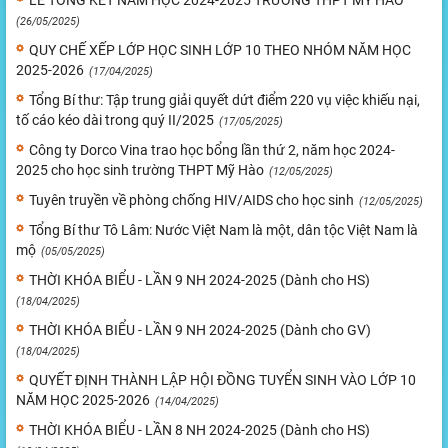
LỄ TỔNG KẾT NĂM HỌC 2024-2025 TRƯỜNG THPT MỸ HÀO
(26/05/2025)
QUY CHẾ XẾP LỚP HỌC SINH LỚP 10 THEO NHÓM NĂM HỌC
2025-2026
(17/04/2025)
Tổng Bí thư: Tập trung giải quyết dứt điểm 220 vụ việc khiếu nại,
tố cáo kéo dài trong quý II/2025
(17/05/2025)
Công ty Dorco Vina trao học bổng lần thứ 2, năm học 2024-
2025 cho học sinh trường THPT Mỹ Hào
(12/05/2025)
Tuyên truyền về phòng chống HIV/AIDS cho học sinh
(12/05/2025)
Tổng Bí thư Tô Lâm: Nước Việt Nam là một, dân tộc Việt Nam là
mộ
(05/05/2025)
THỜI KHÓA BIỂU - LẦN 9 NH 2024-2025 (Dành cho HS)
(18/04/2025)
THỜI KHÓA BIỂU - LẦN 9 NH 2024-2025 (Dành cho GV)
(18/04/2025)
QUYẾT ĐỊNH THÀNH LẬP HỘI ĐỒNG TUYỂN SINH VÀO LỚP 10
NĂM HỌC 2025-2026
(14/04/2025)
THỜI KHÓA BIỂU - LẦN 8 NH 2024-2025 (Dành cho HS)