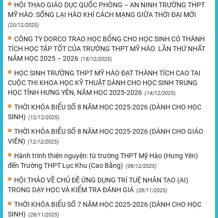
HỘI THAO GIÁO DỤC QUỐC PHÒNG – AN NINH TRƯỜNG THPT
MỸ HÀO: SỐNG LẠI HÀO KHÍ CÁCH MẠNG GIỮA THỜI ĐẠI MỚI
(20/12/2025)
CÔNG TY DORCO TRAO HỌC BỔNG CHO HỌC SINH CÓ THÀNH
TÍCH HỌC TẬP TỐT CỦA TRƯỜNG THPT MỸ HÀO LẦN THỨ NHẤT
NĂM HỌC 2025 – 2026
(18/12/2025)
HỌC SINH TRƯỜNG THPT MỸ HÀO ĐẠT THÀNH TÍCH CAO TẠI
CUỘC THI KHOA HỌC KỸ THUẬT DÀNH CHO HỌC SINH TRUNG
HỌC TỈNH HƯNG YÊN, NĂM HỌC 2025-2026
(14/12/2025)
THỜI KHÓA BIỂU SỐ 8 NĂM HỌC 2025-2026 (DÀNH CHO HỌC
SINH)
(12/12/2025)
THỜI KHÓA BIỂU SỐ 8 NĂM HỌC 2025-2026 (DÀNH CHO GIÁO
VIÊN)
(12/12/2025)
Hành trình thiện nguyện: từ trường THPT Mỹ Hào (Hưng Yên)
đến Trường THPT Lục Khu (Cao Bằng)
(08/12/2025)
HỘI THẢO VỀ CHỦ ĐỀ ỨNG DỤNG TRÍ TUỆ NHÂN TẠO (AI)
TRONG DẠY HỌC VÀ KIỂM TRA ĐÁNH GIÁ
(28/11/2025)
THỜI KHÓA BIỂU SỐ 7 NĂM HỌC 2025-2026 (DÀNH CHO HỌC
SINH)
(28/11/2025)