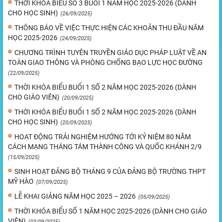
THỜI KHÓA BIỂU SỐ 3 BUỔI 1 NĂM HỌC 2025-2026 (DÀNH
CHO HỌC SINH)
(26/09/2025)
THÔNG BÁO VỀ VIỆC THỰC HIỆN CÁC KHOẢN THU ĐẦU NĂM
HỌC 2025-2026
(24/09/2025)
CHƯƠNG TRÌNH TUYÊN TRUYỀN GIÁO DỤC PHÁP LUẬT VỀ AN
TOÀN GIAO THÔNG VÀ PHÒNG CHỐNG BẠO LỰC HỌC ĐƯỜNG
(22/09/2025)
THỜI KHÓA BIỂU BUỔI 1 SỐ 2 NĂM HỌC 2025-2026 (DÀNH
CHO GIÁO VIÊN)
(20/09/2025)
THỜI KHÓA BIỂU BUỔI 1 SỐ 2 NĂM HỌC 2025-2026 (DÀNH
CHO HỌC SINH)
(20/09/2025)
HOẠT ĐỘNG TRẢI NGHIỆM HƯỚNG TỚI KỶ NIỆM 80 NĂM
CÁCH MẠNG THÁNG TÁM THÀNH CÔNG VÀ QUỐC KHÁNH 2/9
(15/09/2025)
SINH HOẠT ĐẢNG BỘ THÁNG 9 CỦA ĐẢNG BỘ TRƯỜNG THPT
MỸ HÀO
(07/09/2025)
LỄ KHAI GIẢNG NĂM HỌC 2025 – 2026
(05/09/2025)
THỜI KHÓA BIỂU SỐ 1 NĂM HỌC 2025-2026 (DÀNH CHO GIÁO
VIÊN)
(03/09/2025)