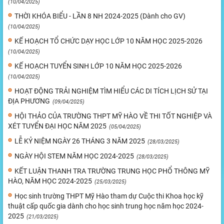
(10/04/2025)
THỜI KHÓA BIỂU - LẦN 8 NH 2024-2025 (Dành cho GV)
(10/04/2025)
KẾ HOẠCH TỔ CHỨC DẠY HỌC LỚP 10 NĂM HỌC 2025-2026
(10/04/2025)
KẾ HOẠCH TUYỂN SINH LỚP 10 NĂM HỌC 2025-2026
(10/04/2025)
HOẠT ĐỘNG TRẢI NGHIỆM TÌM HIỂU CÁC DI TÍCH LỊCH SỬ TẠI
ĐỊA PHƯƠNG
(09/04/2025)
HỘI THẢO CỦA TRƯỜNG THPT MỸ HÀO VỀ THI TỐT NGHIỆP VÀ
XÉT TUYỂN ĐẠI HỌC NĂM 2025
(05/04/2025)
LỄ KỶ NIỆM NGÀY 26 THÁNG 3 NĂM 2025
(28/03/2025)
NGÀY HỘI STEM NĂM HỌC 2024-2025
(28/03/2025)
KẾT LUẬN THANH TRA TRƯỜNG TRUNG HỌC PHỔ THÔNG MỸ
HÀO, NĂM HỌC 2024-2025
(25/03/2025)
Học sinh trường THPT Mỹ Hào tham dự Cuộc thi Khoa học kỹ
thuật cấp quốc gia dành cho học sinh trung học năm học 2024-
2025
(21/03/2025)