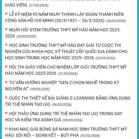
GIÁO VIÊN)
(27/03/2026)
LỄ KỶ NIỆM 95 NĂM NGÀY THÀNH LẬP ĐOÀN THANH NIÊN
CỘNG SẢN HỒ CHÍ MINH (26/3/1931 – 26/3/2026)
(26/03/2026)
NGÀY HỘI STEM TRƯỜNG THPT MỸ HÀO NĂM HỌC 2025-
2026
(26/03/2026)
HỌC SINH TRƯỜNG THPT MỸ HÀO ĐẠT GIẢI TƯ CUỘC THI
NGHIÊN CỨU KHOA HỌC, KỸ THUẬT CẤP QUỐC GIA DÀNH CHO
HỌC SINH TRUNG HỌC NĂM HỌC 2025–2026
(23/03/2026)
HỘI THI GIÁO VIÊN CHỦ NHIỆM LỚP GIỎI TRƯỜNG THPT MỸ
HÀO NĂM HỌC 2025-2026
(21/03/2026)
TƯ VẤN HƯỚNG NGHIỆP “GEN Z CHỌN NGHỀ TRONG KỲ
NGUYÊN AI”
(09/03/2026)
CUỘC THI THIẾT KẾ BÀI GIẢNG E-LEARNING BẰNG ỨNG DỤNG
TRÍ TUỆ NHÂN TẠO (AI)
(06/03/2026)
HỘI THẢO ỨNG DỤNG TRÍ TUỆ NHÂN TẠO (AI) TRONG DẠY
HỌC VÀ KIỂM TRA ĐÁNH GIÁ
(03/03/2026)
KHAI MẠC GIẢI BÓNG ĐÁ NAM HỌC SINH TRƯỜNG THPT MỸ
HÀO: SÔI NỔI – ĐOÀN KẾT – BỨT PHÁ
(03/02/2026)