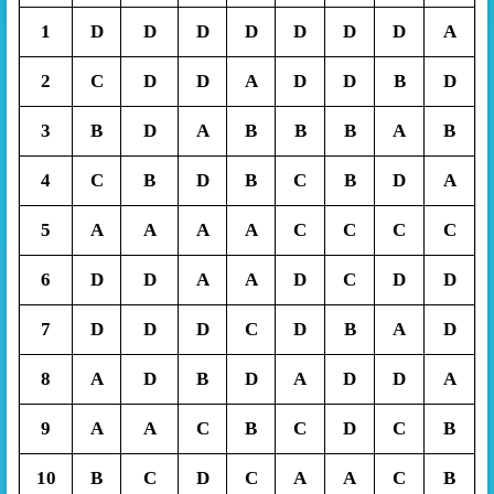
1
D
D
D
D
D
D
D
A
2
C
D
D
A
D
D
B
D
3
B
D
A
B
B
B
A
B
4
C
B
D
B
C
B
D
A
5
A
A
A
A
C
C
C
C
6
D
D
A
A
D
C
D
D
7
D
D
D
C
D
B
A
D
8
A
D
B
D
A
D
D
A
9
A
A
C
B
C
D
C
B
10
B
C
D
C
A
A
C
B