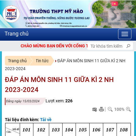
Toggl
navig
CHÀO MỪNG BẠN ĐẾN VỚI CỔNG THÔNG TIN ĐIỆN TỬ TRƯỜNG THPT 
Trang chủ
Tin tức
ĐÁP ÁN MÔN SINH 11 GIỮA KÌ 2 NH
2023-2024
ĐÁP ÁN MÔN SINH 11 GIỮA KÌ 2 NH
2023-2024
Lượt xem:
226
Đăng ngày 15/03/2024
100%
Tài liệu đính kèm:
Tải về
101
102
103
104
105
106
107
108