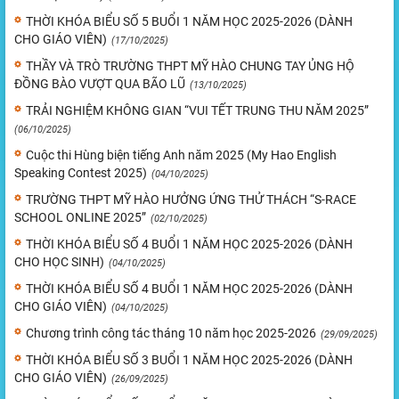
THỜI KHÓA BIỂU SỐ 5 BUỔI 1 NĂM HỌC 2025-2026 (DÀNH
CHO GIÁO VIÊN)
(17/10/2025)
THẦY VÀ TRÒ TRƯỜNG THPT MỸ HÀO CHUNG TAY ỦNG HỘ
ĐỒNG BÀO VƯỢT QUA BÃO LŨ
(13/10/2025)
TRẢI NGHIỆM KHÔNG GIAN “VUI TẾT TRUNG THU NĂM 2025”
(06/10/2025)
Cuộc thi Hùng biện tiếng Anh năm 2025 (My Hao English
Speaking Contest 2025)
(04/10/2025)
TRƯỜNG THPT MỸ HÀO HƯỞNG ỨNG THỬ THÁCH “S-RACE
SCHOOL ONLINE 2025”
(02/10/2025)
THỜI KHÓA BIỂU SỐ 4 BUỔI 1 NĂM HỌC 2025-2026 (DÀNH
CHO HỌC SINH)
(04/10/2025)
THỜI KHÓA BIỂU SỐ 4 BUỔI 1 NĂM HỌC 2025-2026 (DÀNH
CHO GIÁO VIÊN)
(04/10/2025)
Chương trình công tác tháng 10 năm học 2025-2026
(29/09/2025)
THỜI KHÓA BIỂU SỐ 3 BUỔI 1 NĂM HỌC 2025-2026 (DÀNH
CHO GIÁO VIÊN)
(26/09/2025)