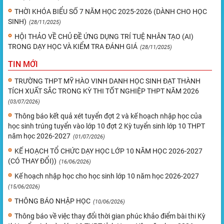
THỜI KHÓA BIỂU SỐ 7 NĂM HỌC 2025-2026 (DÀNH CHO HỌC
SINH)
(28/11/2025)
HỘI THẢO VỀ CHỦ ĐỀ ỨNG DỤNG TRÍ TUỆ NHÂN TẠO (AI)
TRONG DẠY HỌC VÀ KIỂM TRA ĐÁNH GIÁ
(28/11/2025)
TIN MỚI
TRƯỜNG THPT MỸ HÀO VINH DANH HỌC SINH ĐẠT THÀNH
TÍCH XUẤT SẮC TRONG KỲ THI TỐT NGHIỆP THPT NĂM 2026
(03/07/2026)
Thông báo kết quả xét tuyển đợt 2 và kế hoạch nhập học của
học sinh trúng tuyển vào lớp 10 đợt 2 Kỳ tuyển sinh lớp 10 THPT
năm học 2026-2027
(01/07/2026)
KẾ HOẠCH TỔ CHỨC DẠY HỌC LỚP 10 NĂM HỌC 2026-2027
(CÓ THAY ĐỔI))
(16/06/2026)
Kế hoạch nhập học cho học sinh lớp 10 năm học 2026-2027
(15/06/2026)
THÔNG BÁO NHẬP HỌC
(10/06/2026)
Thông báo về việc thay đổi thời gian phúc khảo điểm bài thi Kỳ