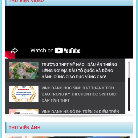
THƯ VIỆN VIDEO
TRƯỜNG THPT MỸ HÀO - DẤU ẤN THIÊNG
LIÊNG NƠI ĐỊA ĐẦU TỔ QUỐC VÀ ĐỒNG
HÀNH CÙNG GIÁO DỤC VÙNG CAO!
VINH DANH HỌC SINH ĐẠT THÀNH TÍCH
CAO TRONG KỲ THI CHỌN HỌC SINH GIỎI
CẤP TỈNH THPT
VINH DANH HS ĐỖ ĐH TRÊN 24 ĐIỂM TRÊN
ĐỊA BÀN TX MỸ HÀO-NĂM 2023
THƯ VIỆN ẢNH
MỸ HÀO VINH DANH HỌC SINH GIỎI CẤP