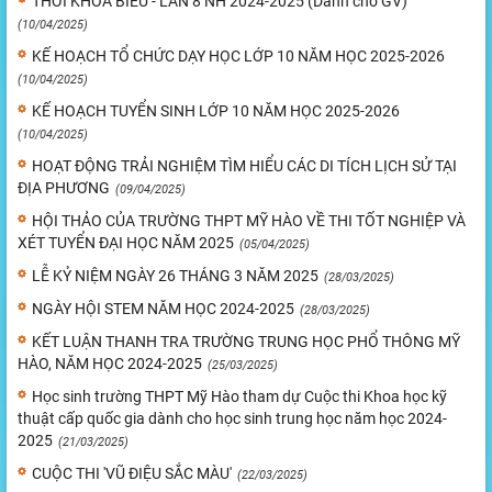
THỜI KHÓA BIỂU - LẦN 8 NH 2024-2025 (Dành cho GV)
(10/04/2025)
KẾ HOẠCH TỔ CHỨC DẠY HỌC LỚP 10 NĂM HỌC 2025-2026
(10/04/2025)
KẾ HOẠCH TUYỂN SINH LỚP 10 NĂM HỌC 2025-2026
(10/04/2025)
HOẠT ĐỘNG TRẢI NGHIỆM TÌM HIỂU CÁC DI TÍCH LỊCH SỬ TẠI
ĐỊA PHƯƠNG
(09/04/2025)
HỘI THẢO CỦA TRƯỜNG THPT MỸ HÀO VỀ THI TỐT NGHIỆP VÀ
XÉT TUYỂN ĐẠI HỌC NĂM 2025
(05/04/2025)
LỄ KỶ NIỆM NGÀY 26 THÁNG 3 NĂM 2025
(28/03/2025)
NGÀY HỘI STEM NĂM HỌC 2024-2025
(28/03/2025)
KẾT LUẬN THANH TRA TRƯỜNG TRUNG HỌC PHỔ THÔNG MỸ
HÀO, NĂM HỌC 2024-2025
(25/03/2025)
Học sinh trường THPT Mỹ Hào tham dự Cuộc thi Khoa học kỹ
thuật cấp quốc gia dành cho học sinh trung học năm học 2024-
2025
(21/03/2025)
CUỘC THI 'VŨ ĐIỆU SẮC MÀU'
(22/03/2025)