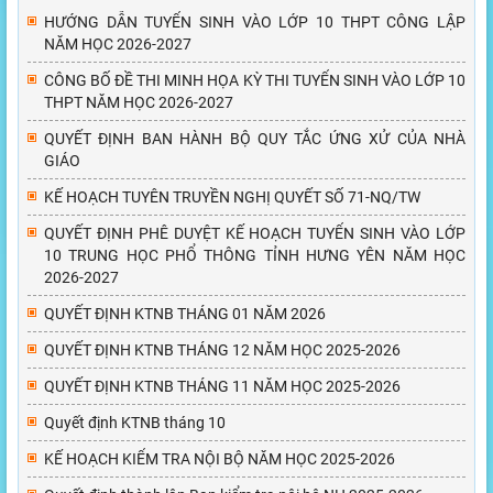
HƯỚNG DẪN TUYỂN SINH VÀO LỚP 10 THPT CÔNG LẬP
NĂM HỌC 2026-2027
CÔNG BỐ ĐỀ THI MINH HỌA KỲ THI TUYỂN SINH VÀO LỚP 10
THPT NĂM HỌC 2026-2027
QUYẾT ĐỊNH BAN HÀNH BỘ QUY TẮC ỨNG XỬ CỦA NHÀ
GIÁO
KẾ HOẠCH TUYÊN TRUYỀN NGHỊ QUYẾT SỐ 71-NQ/TW
QUYẾT ĐỊNH PHÊ DUYỆT KẾ HOẠCH TUYỂN SINH VÀO LỚP
10 TRUNG HỌC PHỔ THÔNG TỈNH HƯNG YÊN NĂM HỌC
2026-2027
QUYẾT ĐỊNH KTNB THÁNG 01 NĂM 2026
QUYẾT ĐỊNH KTNB THÁNG 12 NĂM HỌC 2025-2026
QUYẾT ĐỊNH KTNB THÁNG 11 NĂM HỌC 2025-2026
Quyết định KTNB tháng 10
KẾ HOẠCH KIỂM TRA NỘI BỘ NĂM HỌC 2025-2026