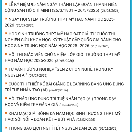
LỄ KỶ NIỆM 95 NĂM NGÀY THÀNH LẬP ĐOÀN THANH NIÊN
CỘNG SẢN HỒ CHÍ MINH (26/3/1931 – 26/3/2026)
(26/03/2026)
NGÀY HỘI STEM TRƯỜNG THPT MỸ HÀO NĂM HỌC 2025-
2026
(26/03/2026)
HỌC SINH TRƯỜNG THPT MỸ HÀO ĐẠT GIẢI TƯ CUỘC THI
NGHIÊN CỨU KHOA HỌC, KỸ THUẬT CẤP QUỐC GIA DÀNH CHO
HỌC SINH TRUNG HỌC NĂM HỌC 2025–2026
(23/03/2026)
HỘI THI GIÁO VIÊN CHỦ NHIỆM LỚP GIỎI TRƯỜNG THPT MỸ
HÀO NĂM HỌC 2025-2026
(21/03/2026)
TƯ VẤN HƯỚNG NGHIỆP “GEN Z CHỌN NGHỀ TRONG KỲ
NGUYÊN AI”
(09/03/2026)
CUỘC THI THIẾT KẾ BÀI GIẢNG E-LEARNING BẰNG ỨNG DỤNG
TRÍ TUỆ NHÂN TẠO (AI)
(06/03/2026)
HỘI THẢO ỨNG DỤNG TRÍ TUỆ NHÂN TẠO (AI) TRONG DẠY
HỌC VÀ KIỂM TRA ĐÁNH GIÁ
(03/03/2026)
KHAI MẠC GIẢI BÓNG ĐÁ NAM HỌC SINH TRƯỜNG THPT MỸ
HÀO: SÔI NỔI – ĐOÀN KẾT – BỨT PHÁ
(03/02/2026)
THÔNG BÁO LỊCH NGHỈ TẾT NGUYÊN ĐÁN 2026
(02/02/2026)