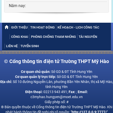
Năm nay:
GIỚI THIỆU
TIN HOẠT ĐỘNG
KẾ HOẠCH - LỊCH CÔNG TÁC
CÔNG KHAI
PHÒNG CHỐNG THAM NHŨNG
TÀI NGUYÊN
LIÊN HỆ
TUYỂN SINH
© Cổng thông tin điện tử Trường THPT Mỹ Hào
Cơ quan chủ quản:
Sở GD & ĐT Tỉnh Hung Yên
Cơ quan quản lý trực tiếp:
Sở GD & ĐT Tỉnh Hung Yên
Địa chỉ:
Số 10 đường Nguyễn Lân, phường Bần Yên Nhân, thị xã Mỹ Hào,
tỉnh Hưng Yên
Điện thoại:
02213 943 491;
Fax:
;
Email:
c3myhao.hungyen@moet.edu.vn
Giấy phép số: #
® Bản quyền thuộc về Cổng thông tin điện tử Trường THPT Mỹ Hào. Khi
phát hành thông tin đề nghị ghi rõ nguồn: "
http://127.0.0.9:7777/
"