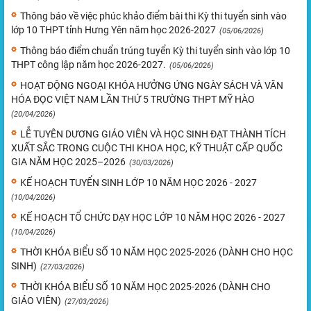
Thông báo về việc phúc khảo điểm bài thi Kỳ thi tuyển sinh vào
lớp 10 THPT tỉnh Hưng Yên năm học 2026-2027
(05/06/2026)
Thông báo điểm chuẩn trúng tuyển Kỳ thi tuyển sinh vào lớp 10
THPT công lập năm học 2026-2027.
(05/06/2026)
HOẠT ĐỘNG NGOẠI KHÓA HƯỞNG ỨNG NGÀY SÁCH VÀ VĂN
HÓA ĐỌC VIỆT NAM LẦN THỨ 5 TRƯỜNG THPT MỸ HÀO
(20/04/2026)
LỄ TUYÊN DƯƠNG GIÁO VIÊN VÀ HỌC SINH ĐẠT THÀNH TÍCH
XUẤT SẮC TRONG CUỘC THI KHOA HỌC, KỸ THUẬT CẤP QUỐC
GIA NĂM HỌC 2025–2026
(30/03/2026)
KẾ HOẠCH TUYỂN SINH LỚP 10 NĂM HỌC 2026 - 2027
(10/04/2026)
KẾ HOẠCH TỔ CHỨC DẠY HỌC LỚP 10 NĂM HỌC 2026 - 2027
(10/04/2026)
THỜI KHÓA BIỂU SỐ 10 NĂM HỌC 2025-2026 (DÀNH CHO HỌC
SINH)
(27/03/2026)
THỜI KHÓA BIỂU SỐ 10 NĂM HỌC 2025-2026 (DÀNH CHO
GIÁO VIÊN)
(27/03/2026)