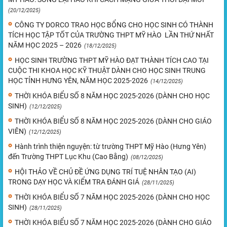
(20/12/2025)
CÔNG TY DORCO TRAO HỌC BỔNG CHO HỌC SINH CÓ THÀNH
TÍCH HỌC TẬP TỐT CỦA TRƯỜNG THPT MỸ HÀO LẦN THỨ NHẤT
NĂM HỌC 2025 – 2026
(18/12/2025)
HỌC SINH TRƯỜNG THPT MỸ HÀO ĐẠT THÀNH TÍCH CAO TẠI
CUỘC THI KHOA HỌC KỸ THUẬT DÀNH CHO HỌC SINH TRUNG
HỌC TỈNH HƯNG YÊN, NĂM HỌC 2025-2026
(14/12/2025)
THỜI KHÓA BIỂU SỐ 8 NĂM HỌC 2025-2026 (DÀNH CHO HỌC
SINH)
(12/12/2025)
THỜI KHÓA BIỂU SỐ 8 NĂM HỌC 2025-2026 (DÀNH CHO GIÁO
VIÊN)
(12/12/2025)
Hành trình thiện nguyện: từ trường THPT Mỹ Hào (Hưng Yên)
đến Trường THPT Lục Khu (Cao Bằng)
(08/12/2025)
HỘI THẢO VỀ CHỦ ĐỀ ỨNG DỤNG TRÍ TUỆ NHÂN TẠO (AI)
TRONG DẠY HỌC VÀ KIỂM TRA ĐÁNH GIÁ
(28/11/2025)
THỜI KHÓA BIỂU SỐ 7 NĂM HỌC 2025-2026 (DÀNH CHO HỌC
SINH)
(28/11/2025)
THỜI KHÓA BIỂU SỐ 7 NĂM HỌC 2025-2026 (DÀNH CHO GIÁO