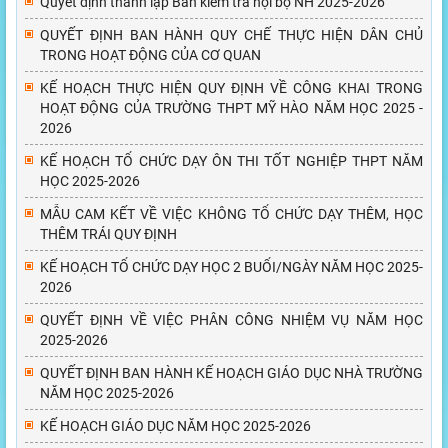
Quyết định thành lập Ban kiểm tra nội bộ NH 2025-2026
QUYẾT ĐỊNH BAN HÀNH QUY CHẾ THỰC HIỆN DÂN CHỦ
TRONG HOẠT ĐỘNG CỦA CƠ QUAN
KẾ HOẠCH THỰC HIỆN QUY ĐỊNH VỀ CÔNG KHAI TRONG
HOẠT ĐỘNG CỦA TRƯỜNG THPT MỸ HÀO NĂM HỌC 2025 -
2026
KẾ HOẠCH TỔ CHỨC DẠY ÔN THI TỐT NGHIỆP THPT NĂM
HỌC 2025-2026
MẪU CAM KẾT VỀ VIỆC KHÔNG TỔ CHỨC DẠY THÊM, HỌC
THÊM TRÁI QUY ĐỊNH
KẾ HOẠCH TỔ CHỨC DẠY HỌC 2 BUỔI/NGÀY NĂM HỌC 2025-
2026
QUYẾT ĐỊNH VỀ VIỆC PHÂN CÔNG NHIỆM VỤ NĂM HỌC
2025-2026
QUYẾT ĐỊNH BAN HÀNH KẾ HOẠCH GIÁO DỤC NHÀ TRƯỜNG
NĂM HỌC 2025-2026
KẾ HOẠCH GIÁO DỤC NĂM HỌC 2025-2026