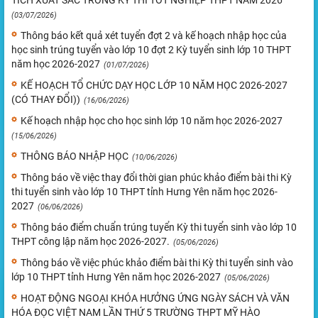
TÍCH XUẤT SẮC TRONG KỲ THI TỐT NGHIỆP THPT NĂM 2026
(03/07/2026)
Thông báo kết quả xét tuyển đợt 2 và kế hoạch nhập học của
học sinh trúng tuyển vào lớp 10 đợt 2 Kỳ tuyển sinh lớp 10 THPT
năm học 2026-2027
(01/07/2026)
KẾ HOẠCH TỔ CHỨC DẠY HỌC LỚP 10 NĂM HỌC 2026-2027
(CÓ THAY ĐỔI))
(16/06/2026)
Kế hoạch nhập học cho học sinh lớp 10 năm học 2026-2027
(15/06/2026)
THÔNG BÁO NHẬP HỌC
(10/06/2026)
Thông báo về việc thay đổi thời gian phúc khảo điểm bài thi Kỳ
thi tuyển sinh vào lớp 10 THPT tỉnh Hưng Yên năm học 2026-
2027
(06/06/2026)
Thông báo điểm chuẩn trúng tuyển Kỳ thi tuyển sinh vào lớp 10
THPT công lập năm học 2026-2027.
(05/06/2026)
Thông báo về việc phúc khảo điểm bài thi Kỳ thi tuyển sinh vào
lớp 10 THPT tỉnh Hưng Yên năm học 2026-2027
(05/06/2026)
HOẠT ĐỘNG NGOẠI KHÓA HƯỞNG ỨNG NGÀY SÁCH VÀ VĂN
HÓA ĐỌC VIỆT NAM LẦN THỨ 5 TRƯỜNG THPT MỸ HÀO