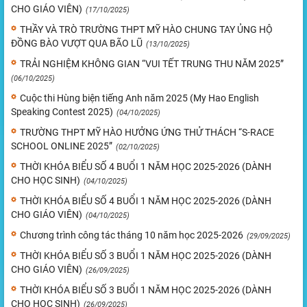
CHO GIÁO VIÊN)
(17/10/2025)
THẦY VÀ TRÒ TRƯỜNG THPT MỸ HÀO CHUNG TAY ỦNG HỘ
ĐỒNG BÀO VƯỢT QUA BÃO LŨ
(13/10/2025)
TRẢI NGHIỆM KHÔNG GIAN “VUI TẾT TRUNG THU NĂM 2025”
(06/10/2025)
Cuộc thi Hùng biện tiếng Anh năm 2025 (My Hao English
Speaking Contest 2025)
(04/10/2025)
TRƯỜNG THPT MỸ HÀO HƯỞNG ỨNG THỬ THÁCH “S-RACE
SCHOOL ONLINE 2025”
(02/10/2025)
THỜI KHÓA BIỂU SỐ 4 BUỔI 1 NĂM HỌC 2025-2026 (DÀNH
CHO HỌC SINH)
(04/10/2025)
THỜI KHÓA BIỂU SỐ 4 BUỔI 1 NĂM HỌC 2025-2026 (DÀNH
CHO GIÁO VIÊN)
(04/10/2025)
Chương trình công tác tháng 10 năm học 2025-2026
(29/09/2025)
THỜI KHÓA BIỂU SỐ 3 BUỔI 1 NĂM HỌC 2025-2026 (DÀNH
CHO GIÁO VIÊN)
(26/09/2025)
THỜI KHÓA BIỂU SỐ 3 BUỔI 1 NĂM HỌC 2025-2026 (DÀNH
CHO HỌC SINH)
(26/09/2025)