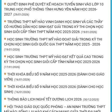
QUYẾT ĐỊNH PHÊ DUYỆT KẾ HOẠCH TUYỂN SINH VÀO LỚP 10
TRUNG HỌC PHỔ THÔNG TỈNH HƯNG YÊN NĂM HỌC 2026-
2027
(29/01/2026)
TRƯỜNG THPT MỸ HÀO VINH DANH HỌC SINH VÀ CÁC THẦY
CÔ HƯỚNG DẪN HỌC SINH ĐẠT GIẢI TRONG KỲ THI CHỌN HỌC
SINH GIỎI CẤP TỈNH THPT NĂM HỌC 2025-2026
(19/01/2026)
HỌC SINH TRƯỜNG THPT MỸ HÀO ĐOẠT GIẢI TRONG KỲ THI
CHỌN HỌC SINH GIỎI QUỐC GIA THPT NĂM HỌC 2025 - 2026
(19/01/2026)
HỌC SINH TRƯỜNG THPT MỸ HÀO ĐẠT KẾT QUẢ CAO TRONG
KỲ THI CHỌN HỌC SINH GIỎI CẤP TỈNH NĂM HỌC 2025-2026
(17/01/2026)
THỜI KHÓA BIỂU SỐ 9 NĂM HỌC 2025-2026 (DÀNH CHO GIÁO
VIÊN)
(16/01/2026)
THỜI KHÓA BIỂU SỐ 9 NĂM HỌC 2025-2026 (DÀNH CHO HỌC
SINH)
(16/01/2026)
THÔNG BÁO LỊCH NGHỈ TẾT DƯƠNG LỊCH 2026
(30/12/2025)
HỘI THAO GIÁO DỤC QUỐC PHÒNG – AN NINH TRƯỜNG THPT
MỸ HÀO: SỐNG LẠI HÀO KHÍ CÁCH MẠNG GIỮA THỜI ĐẠI MỚI