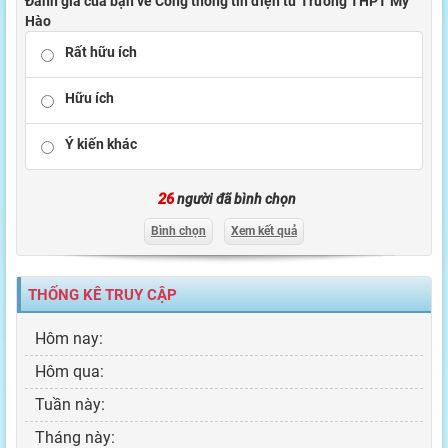
Đánh giá của bạn về Cổng thông tin điện tử Trường THPT Mỹ
Hào
Rất hữu ích
Hữu ích
Ý kiến khác
26
người đã bình chọn
Bình chọn
Xem kết quả
THỐNG KÊ TRUY CẬP
Hôm nay:
Hôm qua:
Tuần này:
Tháng này: