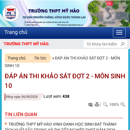
Toggl
navig
G THPT MỸ HÀO.
Trang chủ
Tin tức
ĐÁP ÁN THI KHẢO SÁT ĐỢT 2 - MÔN
SINH 10
ĐÁP ÁN THI KHẢO SÁT ĐỢT 2 - MÔN SINH
10
Lượt xem:
438
Đăng ngày 06/08/2026
100%
TIN LIÊN QUAN
TRƯỜNG THPT MỸ HÀO VINH DANH HỌC SINH ĐẠT THÀNH