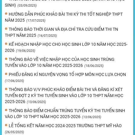
SINH)
(03/09/2025)
HƯỚNG DẪN PHÚC KHẢO BÀI THI KỲ THI TỐT NGHIỆP THPT
NĂM 2025
(17/07/2025)
THÔNG BÁO THỜI GIAN VÀ ĐỊA CHỈ TRA CỨU ĐIỂM THI TN
THPT NĂM 2025
(16/07/2025)
KẾ HOẠCH NHẬP HỌC CHO HỌC SINH LỚP 10 NĂM HỌC 2025-
2026
(19/06/2025)
THÔNG BÁO VỀ VIỆC NHẬP HỌC CỦA HỌC SINH TRÚNG
TUYỂN VÀO LỚP 10 NĂM HỌC 2025-2026
(18/06/2025)
PHIẾU ĐĂNG KÍ NGUYỆN VỌNG TỔ HỢP MÔN HỌC LỰA CHỌN
(17/06/2025)
THÔNG BÁO V/V PHÚC KHẢO ĐIỂM BÀI THI VÀ ĐĂNG KÍ XÉT
TUYỂN ĐỢT 2 KỲ THI TUYỂN SINH VÀO LỚP 10 THPT NĂM HỌC
2025-2026
(13/06/2025)
THÔNG BÁO ĐIỂM CHUẨN TRÚNG TUYỂN KỲ THI TUYỂN SINH
VÀO LỚP 10 THPT NĂM HỌC 2025-2026
(13/06/2025)
LỄ TỔNG KẾT NĂM HỌC 2024-2025 TRƯỜNG THPT MỸ HÀO
(26/05/2025)