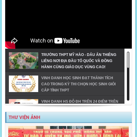
TRƯỜNG THPT MỸ HÀO - DẤU ẤN THIÊNG
LIÊNG NƠI ĐỊA ĐẦU TỔ QUỐC VÀ ĐỒNG
HÀNH CÙNG GIÁO DỤC VÙNG CAO!
VINH DANH HỌC SINH ĐẠT THÀNH TÍCH
CAO TRONG KỲ THI CHỌN HỌC SINH GIỎI
CẤP TỈNH THPT
VINH DANH HS ĐỖ ĐH TRÊN 24 ĐIỂM TRÊN
ĐỊA BÀN TX MỸ HÀO-NĂM 2023
THƯ VIỆN ẢNH
MỸ HÀO VINH DANH HỌC SINH GIỎI CẤP
TỈNH NĂM HỌC 2023-2024