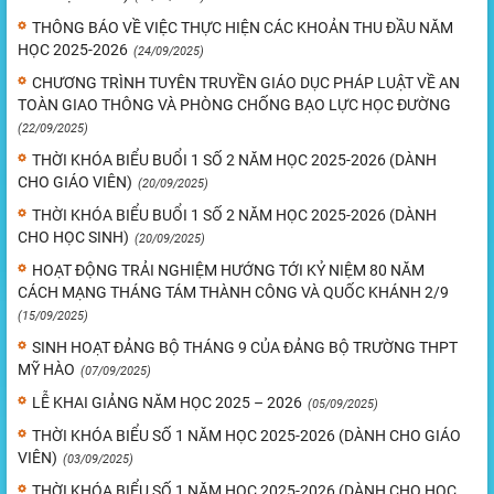
THÔNG BÁO VỀ VIỆC THỰC HIỆN CÁC KHOẢN THU ĐẦU NĂM
HỌC 2025-2026
(24/09/2025)
CHƯƠNG TRÌNH TUYÊN TRUYỀN GIÁO DỤC PHÁP LUẬT VỀ AN
TOÀN GIAO THÔNG VÀ PHÒNG CHỐNG BẠO LỰC HỌC ĐƯỜNG
(22/09/2025)
THỜI KHÓA BIỂU BUỔI 1 SỐ 2 NĂM HỌC 2025-2026 (DÀNH
CHO GIÁO VIÊN)
(20/09/2025)
THỜI KHÓA BIỂU BUỔI 1 SỐ 2 NĂM HỌC 2025-2026 (DÀNH
CHO HỌC SINH)
(20/09/2025)
HOẠT ĐỘNG TRẢI NGHIỆM HƯỚNG TỚI KỶ NIỆM 80 NĂM
CÁCH MẠNG THÁNG TÁM THÀNH CÔNG VÀ QUỐC KHÁNH 2/9
(15/09/2025)
SINH HOẠT ĐẢNG BỘ THÁNG 9 CỦA ĐẢNG BỘ TRƯỜNG THPT
MỸ HÀO
(07/09/2025)
LỄ KHAI GIẢNG NĂM HỌC 2025 – 2026
(05/09/2025)
THỜI KHÓA BIỂU SỐ 1 NĂM HỌC 2025-2026 (DÀNH CHO GIÁO
VIÊN)
(03/09/2025)
THỜI KHÓA BIỂU SỐ 1 NĂM HỌC 2025-2026 (DÀNH CHO HỌC