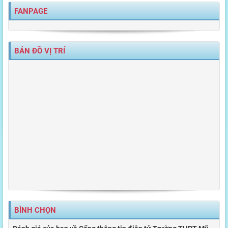
FANPAGE
BẢN ĐỒ VỊ TRÍ
BÌNH CHỌN