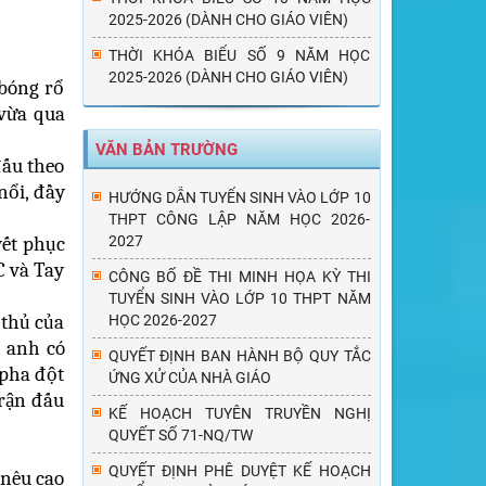
2025-2026 (DÀNH CHO GIÁO VIÊN)
THỜI KHÓA BIỂU SỐ 9 NĂM HỌC
2025-2026 (DÀNH CHO GIÁO VIÊN)
 bóng rổ
 vừa qua
VĂN BẢN TRƯỜNG
đấu theo
nổi, đầy
HƯỚNG DẪN TUYỂN SINH VÀO LỚP 10
THPT CÔNG LẬP NĂM HỌC 2026-
yết phục
2027
C và Tay
CÔNG BỐ ĐỀ THI MINH HỌA KỲ THI
TUYỂN SINH VÀO LỚP 10 THPT NĂM
 thủ của
HỌC 2026-2027
 anh có
QUYẾT ĐỊNH BAN HÀNH BỘ QUY TẮC
 pha đột
ỨNG XỬ CỦA NHÀ GIÁO
Trận đấu
KẾ HOẠCH TUYÊN TRUYỀN NGHỊ
QUYẾT SỐ 71-NQ/TW
QUYẾT ĐỊNH PHÊ DUYỆT KẾ HOẠCH
 nêu cao