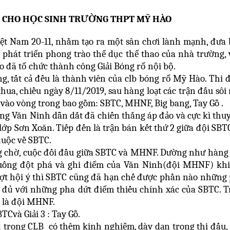
H CHO HỌC SINH TRƯỜNG THPT MỸ HÀO
ệt Nam 20-11, nhằm tạo ra một sân chơi lành mạnh, đưa
 phát triển phong trào thể dục thể thao của nhà trường,
đã tổ chức thành công Giải Bóng rổ nội bộ.
g, tất cả đều là thành viên của clb bóng rổ Mỹ Hào. Thi 
hua, chiều ngày 8/11/2019, sau hàng loạt các trận đấu sôi 
t vào vòng trong bao gồm: SBTC, MHNF, Big bang, Tay Gỗ .
ng Văn Ninh dẫn dắt đã chiến thắng áp đảo và cực kì thu
ớp Sơn Xoăn. Tiếp đến là trận bán kết thứ 2 giữa đội SBT
thuộc về SBTC.
ng chờ, cuộc đối đầu giữa SBTC và MHNF. Dường như hàng
uống đột phá và ghi điểm của Văn Ninh(đội MHNF) khi
ượt hội ý thì SBTC cũng đã hạn chế được phần nào những
 đủ với những pha dứt điểm thiếu chính xác của SBTC. 
ấu là đội MHNF.
TCvà Giải 3 : Tay Gỗ.
ủ trong CLB có thêm kinh nghiệm, dày dạn trong thi đấu,