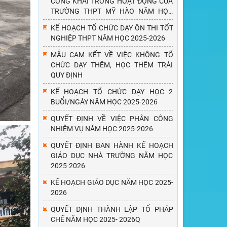
CÔNG KHAI TRONG HOẠT ĐỘNG CỦA
TRƯỜNG THPT MỸ HÀO NĂM HỌC
2025 - 2026
KẾ HOẠCH TỔ CHỨC DẠY ÔN THI TỐT
NGHIỆP THPT NĂM HỌC 2025-2026
MẪU CAM KẾT VỀ VIỆC KHÔNG TỔ
CHỨC DẠY THÊM, HỌC THÊM TRÁI
QUY ĐỊNH
KẾ HOẠCH TỔ CHỨC DẠY HỌC 2
BUỔI/NGÀY NĂM HỌC 2025-2026
QUYẾT ĐỊNH VỀ VIỆC PHÂN CÔNG
NHIỆM VỤ NĂM HỌC 2025-2026
QUYẾT ĐỊNH BAN HÀNH KẾ HOẠCH
GIÁO DỤC NHÀ TRƯỜNG NĂM HỌC
2025-2026
KẾ HOẠCH GIÁO DỤC NĂM HỌC 2025-
2026
QUYẾT ĐỊNH THÀNH LẬP TỔ PHÁP
CHẾ NĂM HỌC 2025- 2026Q