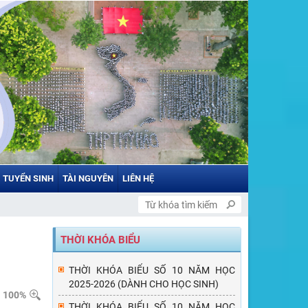
TUYỂN SINH
TÀI NGUYÊN
LIÊN HỆ
THỜI KHÓA BIỂU
THỜI KHÓA BIỂU SỐ 10 NĂM HỌC
2025-2026 (DÀNH CHO HỌC SINH)
100%
THỜI KHÓA BIỂU SỐ 10 NĂM HỌC