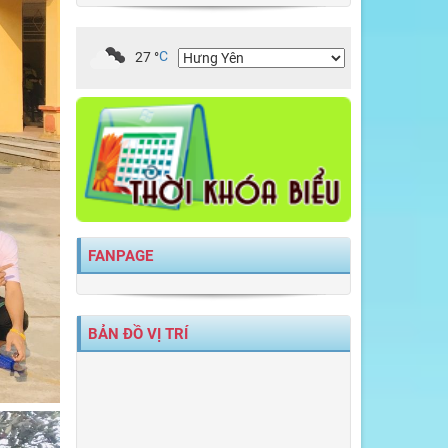
27
°
C
FANPAGE
BẢN ĐỒ VỊ TRÍ