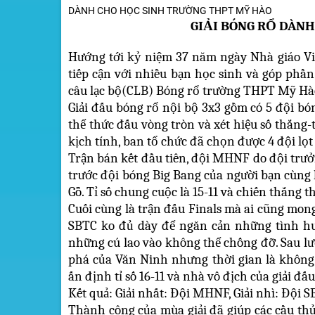
DÀNH CHO HỌC SINH TRƯỜNG THPT MỸ HÀO
GIẢI BÓNG RỔ DÀN
Hướng tới kỷ niệm 37 năm ngày Nhà giáo Vi
tiếp cận với nhiều bạn học sinh và góp phần
câu lạc bộ(CLB) Bóng rổ trường THPT Mỹ Hào 
Giải đấu bóng rổ nội bộ 3x3 gồm có 5 đội bón
thể thức đấu vòng tròn và xét hiệu số thắng-t
kịch tính, ban tổ chức đã chọn được 4 đội lọ
Trận
bán kết đầu tiên, đội MHNF do đội trưở
trước đội bóng Big Bang của người bạn cùng l
Gỗ. Tỉ số chung cuộc là 15-11 và chiến thắng 
Cuối cùng là trận đấu Finals mà ai cũng mo
SBTC ko đủ dày để ngăn cản những tình h
những cú lao vào không thể chống đỡ. Sau l
phá của Văn Ninh nhưng thời gian là không
ấn định tỉ số 16-11 và nhà vô địch của giải đ
Kết quả: Giải nhất: Đội MHNF, Giải nhì: Đội SB
Thành công của mùa giải đã giúp các cầu th