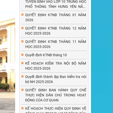
TUYỂN SINH VÀO LỚP 10 TRUNG HỌC
PHỔ THÔNG TỈNH HƯNG YÊN NĂM
HỌC 2026-2027
QUYẾT ĐỊNH KTNB THÁNG 01 NĂM
2026
QUYẾT ĐỊNH KTNB THÁNG 12 NĂM
HỌC 2025-2026
QUYẾT ĐỊNH KTNB THÁNG 11 NĂM
HỌC 2025-2026
Quyết định KTNB tháng 10
KẾ HOẠCH KIỂM TRA NỘI BỘ NĂM
HỌC 2025-2026
Quyết định thành lập Ban kiểm tra nội
bộ NH 2025-2026
QUYẾT ĐỊNH BAN HÀNH QUY CHẾ
THỰC HIỆN DÂN CHỦ TRONG HOẠT
ĐỘNG CỦA CƠ QUAN
KẾ HOẠCH THỰC HIỆN QUY ĐỊNH VỀ