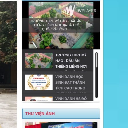
TRƯỜNG THPT MỸ HÀO - DẤU ẤN
THIÊNG LIÊNG NƠI ĐỊA ĐẦU TỔ
QUỐC VÀ ĐỒNG...
TRƯỜNG THPT MỸ
HÀO - DẤU ẤN
THIÊNG LIÊNG NƠI
ĐỊA ĐẦU TỔ QUỐC
VINH DANH HỌC
VÀ ĐỒNG HÀNH
SINH ĐẠT THÀNH
CÙNG GIÁO DỤC
TÍCH CAO TRONG
VÙNG CAO!
KỲ THI CHỌN HỌC
VINH DANH HS ĐỖ
SINH GIỎI CẤP TỈNH
ĐH TRÊN 24 ĐIỂM
THPT
TRÊN ĐỊA BÀN TX
THƯ VIỆN ẢNH
MỸ HÀO-NĂM 2023
MỸ HÀO VINH DANH
HỌC SINH GIỎI CẤP