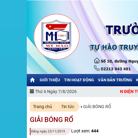
GIỚI THIỆU
TIN HOẠT ĐỘNG
VĂN BẢN TRƯỜNG
BẠN ĐẾN VỚI CỔNG THÔNG TIN ĐIỆN TỬ TRƯỜNG THPT MỸ HÀO.
Thứ 6 Ngày 7/8/2026
Trang chủ
Tin tức
GIẢI BÓNG RỔ
GIẢI BÓNG RỔ
Lượt xem:
444
Đăng ngày 23/11/2019