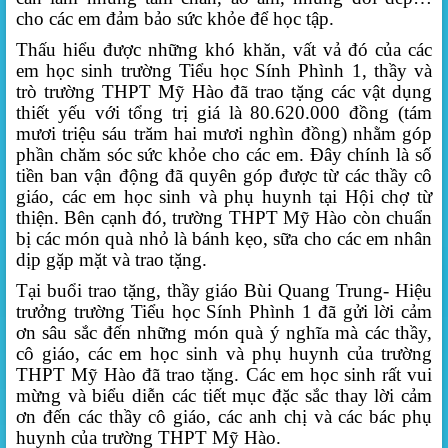
cho các em đảm bảo sức khỏe để học tập.
Thấu hiểu được những khó khăn, vất vả đó của các
em học sinh trường Tiểu học Sính Phình 1, thầy và
trò trường THPT Mỹ Hào đã trao tặng các vật dụng
thiết yếu với tổng trị giá là 80.620.000 đồng (tám
mươi triệu sáu trăm hai mươi nghìn đồng) nhằm góp
phần chăm sóc sức khỏe cho các em. Đây chính là số
tiền ban vận động đã quyên góp được từ các thầy cô
giáo, các em học sinh và phụ huynh tại Hội chợ từ
thiện. Bên cạnh đó, trường THPT Mỹ Hào còn chuẩn
bị các món quà nhỏ là bánh kẹo, sữa cho các em nhân
dịp gặp mặt và trao tặng.
Tại buổi trao tặng, thầy giáo Bùi Quang Trung- Hiệu
trưởng trường Tiểu học Sính Phình 1 đã gửi lời cảm
ơn sâu sắc đến những món quà ý nghĩa mà các thầy,
cô giáo, các em học sinh và phụ huynh của trường
THPT Mỹ Hào đã trao tặng. Các em học sinh rất vui
mừng và biểu diễn các tiết mục đặc sắc thay lời cảm
ơn đến các thầy cô giáo, các anh chị và các bác phụ
huynh của trường THPT Mỹ Hào.