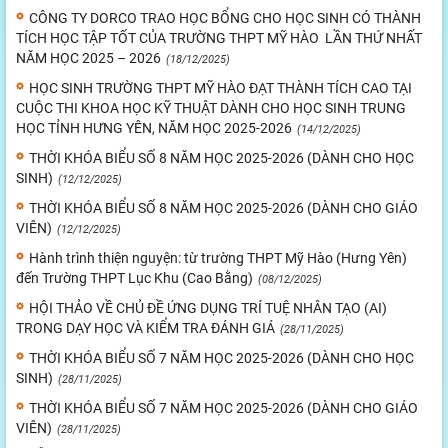
CÔNG TY DORCO TRAO HỌC BỔNG CHO HỌC SINH CÓ THÀNH
TÍCH HỌC TẬP TỐT CỦA TRƯỜNG THPT MỸ HÀO LẦN THỨ NHẤT
NĂM HỌC 2025 – 2026
(18/12/2025)
HỌC SINH TRƯỜNG THPT MỸ HÀO ĐẠT THÀNH TÍCH CAO TẠI
CUỘC THI KHOA HỌC KỸ THUẬT DÀNH CHO HỌC SINH TRUNG
HỌC TỈNH HƯNG YÊN, NĂM HỌC 2025-2026
(14/12/2025)
THỜI KHÓA BIỂU SỐ 8 NĂM HỌC 2025-2026 (DÀNH CHO HỌC
SINH)
(12/12/2025)
THỜI KHÓA BIỂU SỐ 8 NĂM HỌC 2025-2026 (DÀNH CHO GIÁO
VIÊN)
(12/12/2025)
Hành trình thiện nguyện: từ trường THPT Mỹ Hào (Hưng Yên)
đến Trường THPT Lục Khu (Cao Bằng)
(08/12/2025)
HỘI THẢO VỀ CHỦ ĐỀ ỨNG DỤNG TRÍ TUỆ NHÂN TẠO (AI)
TRONG DẠY HỌC VÀ KIỂM TRA ĐÁNH GIÁ
(28/11/2025)
THỜI KHÓA BIỂU SỐ 7 NĂM HỌC 2025-2026 (DÀNH CHO HỌC
SINH)
(28/11/2025)
THỜI KHÓA BIỂU SỐ 7 NĂM HỌC 2025-2026 (DÀNH CHO GIÁO
VIÊN)
(28/11/2025)