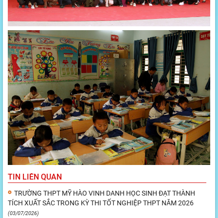
TIN LIÊN QUAN
TRƯỜNG THPT MỸ HÀO VINH DANH HỌC SINH ĐẠT THÀNH
TÍCH XUẤT SẮC TRONG KỲ THI TỐT NGHIỆP THPT NĂM 2026
(03/07/2026)