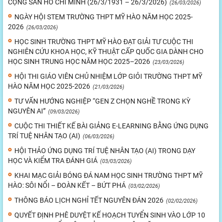
CỘNG SẢN HỒ CHÍ MINH (26/3/1931 – 26/3/2026)
(26/03/2026)
NGÀY HỘI STEM TRƯỜNG THPT MỸ HÀO NĂM HỌC 2025-
2026
(26/03/2026)
HỌC SINH TRƯỜNG THPT MỸ HÀO ĐẠT GIẢI TƯ CUỘC THI
NGHIÊN CỨU KHOA HỌC, KỸ THUẬT CẤP QUỐC GIA DÀNH CHO
HỌC SINH TRUNG HỌC NĂM HỌC 2025–2026
(23/03/2026)
HỘI THI GIÁO VIÊN CHỦ NHIỆM LỚP GIỎI TRƯỜNG THPT MỸ
HÀO NĂM HỌC 2025-2026
(21/03/2026)
TƯ VẤN HƯỚNG NGHIỆP “GEN Z CHỌN NGHỀ TRONG KỲ
NGUYÊN AI”
(09/03/2026)
CUỘC THI THIẾT KẾ BÀI GIẢNG E-LEARNING BẰNG ỨNG DỤNG
TRÍ TUỆ NHÂN TẠO (AI)
(06/03/2026)
HỘI THẢO ỨNG DỤNG TRÍ TUỆ NHÂN TẠO (AI) TRONG DẠY
HỌC VÀ KIỂM TRA ĐÁNH GIÁ
(03/03/2026)
KHAI MẠC GIẢI BÓNG ĐÁ NAM HỌC SINH TRƯỜNG THPT MỸ
HÀO: SÔI NỔI – ĐOÀN KẾT – BỨT PHÁ
(03/02/2026)
THÔNG BÁO LỊCH NGHỈ TẾT NGUYÊN ĐÁN 2026
(02/02/2026)
QUYẾT ĐỊNH PHÊ DUYỆT KẾ HOẠCH TUYỂN SINH VÀO LỚP 10