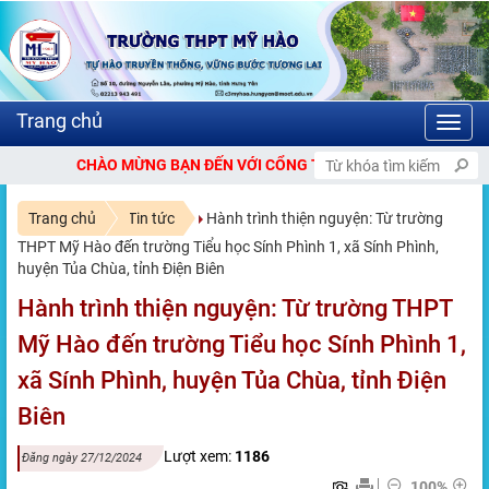
Toggl
navig
 CỔNG THÔNG TIN ĐIỆN TỬ TRƯỜNG THPT MỸ HÀO.
Trang chủ
Tin tức
Hành trình thiện nguyện: Từ trường
THPT Mỹ Hào đến trường Tiểu học Sính Phình 1, xã Sính Phình,
huyện Tủa Chùa, tỉnh Điện Biên
Hành trình thiện nguyện: Từ trường THPT
Mỹ Hào đến trường Tiểu học Sính Phình 1,
xã Sính Phình, huyện Tủa Chùa, tỉnh Điện
Biên
Lượt xem:
1186
Đăng ngày 27/12/2024
100%