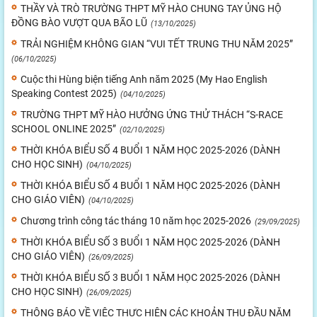
THẦY VÀ TRÒ TRƯỜNG THPT MỸ HÀO CHUNG TAY ỦNG HỘ
ĐỒNG BÀO VƯỢT QUA BÃO LŨ
(13/10/2025)
TRẢI NGHIỆM KHÔNG GIAN “VUI TẾT TRUNG THU NĂM 2025”
(06/10/2025)
Cuộc thi Hùng biện tiếng Anh năm 2025 (My Hao English
Speaking Contest 2025)
(04/10/2025)
TRƯỜNG THPT MỸ HÀO HƯỞNG ỨNG THỬ THÁCH “S-RACE
SCHOOL ONLINE 2025”
(02/10/2025)
THỜI KHÓA BIỂU SỐ 4 BUỔI 1 NĂM HỌC 2025-2026 (DÀNH
CHO HỌC SINH)
(04/10/2025)
THỜI KHÓA BIỂU SỐ 4 BUỔI 1 NĂM HỌC 2025-2026 (DÀNH
CHO GIÁO VIÊN)
(04/10/2025)
Chương trình công tác tháng 10 năm học 2025-2026
(29/09/2025)
THỜI KHÓA BIỂU SỐ 3 BUỔI 1 NĂM HỌC 2025-2026 (DÀNH
CHO GIÁO VIÊN)
(26/09/2025)
THỜI KHÓA BIỂU SỐ 3 BUỔI 1 NĂM HỌC 2025-2026 (DÀNH
CHO HỌC SINH)
(26/09/2025)
THÔNG BÁO VỀ VIỆC THỰC HIỆN CÁC KHOẢN THU ĐẦU NĂM