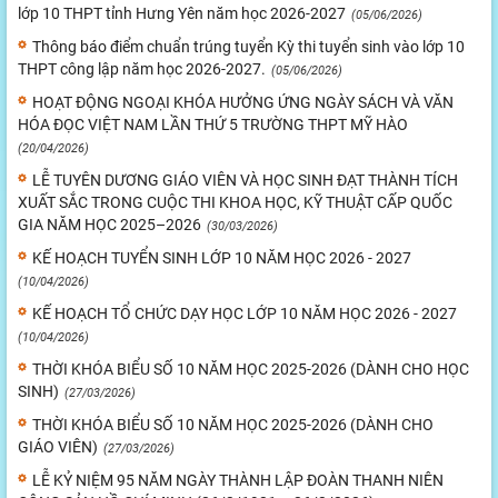
lớp 10 THPT tỉnh Hưng Yên năm học 2026-2027
(05/06/2026)
Thông báo điểm chuẩn trúng tuyển Kỳ thi tuyển sinh vào lớp 10
THPT công lập năm học 2026-2027.
(05/06/2026)
HOẠT ĐỘNG NGOẠI KHÓA HƯỞNG ỨNG NGÀY SÁCH VÀ VĂN
HÓA ĐỌC VIỆT NAM LẦN THỨ 5 TRƯỜNG THPT MỸ HÀO
(20/04/2026)
LỄ TUYÊN DƯƠNG GIÁO VIÊN VÀ HỌC SINH ĐẠT THÀNH TÍCH
XUẤT SẮC TRONG CUỘC THI KHOA HỌC, KỸ THUẬT CẤP QUỐC
GIA NĂM HỌC 2025–2026
(30/03/2026)
KẾ HOẠCH TUYỂN SINH LỚP 10 NĂM HỌC 2026 - 2027
(10/04/2026)
KẾ HOẠCH TỔ CHỨC DẠY HỌC LỚP 10 NĂM HỌC 2026 - 2027
(10/04/2026)
THỜI KHÓA BIỂU SỐ 10 NĂM HỌC 2025-2026 (DÀNH CHO HỌC
SINH)
(27/03/2026)
THỜI KHÓA BIỂU SỐ 10 NĂM HỌC 2025-2026 (DÀNH CHO
GIÁO VIÊN)
(27/03/2026)
LỄ KỶ NIỆM 95 NĂM NGÀY THÀNH LẬP ĐOÀN THANH NIÊN