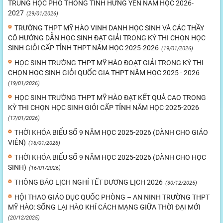
TRUNG HỌC PHỔ THÔNG TỈNH HƯNG YÊN NĂM HỌC 2026-
2027
(29/01/2026)
TRƯỜNG THPT MỸ HÀO VINH DANH HỌC SINH VÀ CÁC THẦY
CÔ HƯỚNG DẪN HỌC SINH ĐẠT GIẢI TRONG KỲ THI CHỌN HỌC
SINH GIỎI CẤP TỈNH THPT NĂM HỌC 2025-2026
(19/01/2026)
HỌC SINH TRƯỜNG THPT MỸ HÀO ĐOẠT GIẢI TRONG KỲ THI
CHỌN HỌC SINH GIỎI QUỐC GIA THPT NĂM HỌC 2025 - 2026
(19/01/2026)
HỌC SINH TRƯỜNG THPT MỸ HÀO ĐẠT KẾT QUẢ CAO TRONG
KỲ THI CHỌN HỌC SINH GIỎI CẤP TỈNH NĂM HỌC 2025-2026
(17/01/2026)
THỜI KHÓA BIỂU SỐ 9 NĂM HỌC 2025-2026 (DÀNH CHO GIÁO
VIÊN)
(16/01/2026)
THỜI KHÓA BIỂU SỐ 9 NĂM HỌC 2025-2026 (DÀNH CHO HỌC
SINH)
(16/01/2026)
THÔNG BÁO LỊCH NGHỈ TẾT DƯƠNG LỊCH 2026
(30/12/2025)
HỘI THAO GIÁO DỤC QUỐC PHÒNG – AN NINH TRƯỜNG THPT
MỸ HÀO: SỐNG LẠI HÀO KHÍ CÁCH MẠNG GIỮA THỜI ĐẠI MỚI
(20/12/2025)