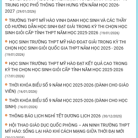
TRUNG HỌC PHỔ THÔNG TỈNH HƯNG YÊN NĂM HỌC 2026-
2027
(29/01/2026)
TRƯỜNG THPT MỸ HÀO VINH DANH HỌC SINH VÀ CÁC THẦY
CÔ HƯỚNG DẪN HỌC SINH ĐẠT GIẢI TRONG KỲ THI CHỌN HỌC
SINH GIỎI CẤP TỈNH THPT NĂM HỌC 2025-2026
(19/01/2026)
HỌC SINH TRƯỜNG THPT MỸ HÀO ĐOẠT GIẢI TRONG KỲ THI
CHỌN HỌC SINH GIỎI QUỐC GIA THPT NĂM HỌC 2025 - 2026
(19/01/2026)
HỌC SINH TRƯỜNG THPT MỸ HÀO ĐẠT KẾT QUẢ CAO TRONG
KỲ THI CHỌN HỌC SINH GIỎI CẤP TỈNH NĂM HỌC 2025-2026
(17/01/2026)
THỜI KHÓA BIỂU SỐ 9 NĂM HỌC 2025-2026 (DÀNH CHO GIÁO
VIÊN)
(16/01/2026)
THỜI KHÓA BIỂU SỐ 9 NĂM HỌC 2025-2026 (DÀNH CHO HỌC
SINH)
(16/01/2026)
THÔNG BÁO LỊCH NGHỈ TẾT DƯƠNG LỊCH 2026
(30/12/2025)
HỘI THAO GIÁO DỤC QUỐC PHÒNG – AN NINH TRƯỜNG THPT
MỸ HÀO: SỐNG LẠI HÀO KHÍ CÁCH MẠNG GIỮA THỜI ĐẠI MỚI
(20/12/2025)