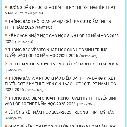
HƯỚNG DẪN PHÚC KHẢO BÀI THI KỲ THI TỐT NGHIỆP THPT
NĂM 2025
(17/07/2025)
THÔNG BÁO THỜI GIAN VÀ ĐỊA CHỈ TRA CỨU ĐIỂM THI TN
THPT NĂM 2025
(16/07/2025)
KẾ HOẠCH NHẬP HỌC CHO HỌC SINH LỚP 10 NĂM HỌC 2025-
2026
(19/06/2025)
THÔNG BÁO VỀ VIỆC NHẬP HỌC CỦA HỌC SINH TRÚNG
TUYỂN VÀO LỚP 10 NĂM HỌC 2025-2026
(18/06/2025)
PHIẾU ĐĂNG KÍ NGUYỆN VỌNG TỔ HỢP MÔN HỌC LỰA CHỌN
(17/06/2025)
THÔNG BÁO V/V PHÚC KHẢO ĐIỂM BÀI THI VÀ ĐĂNG KÍ XÉT
TUYỂN ĐỢT 2 KỲ THI TUYỂN SINH VÀO LỚP 10 THPT NĂM HỌC
2025-2026
(13/06/2025)
THÔNG BÁO ĐIỂM CHUẨN TRÚNG TUYỂN KỲ THI TUYỂN SINH
VÀO LỚP 10 THPT NĂM HỌC 2025-2026
(13/06/2025)
LỄ TỔNG KẾT NĂM HỌC 2024-2025 TRƯỜNG THPT MỸ HÀO
(26/05/2025)
QUY CHẾ XẾP LỚP HỌC SINH LỚP 10 THEO NHÓM NĂM HỌC