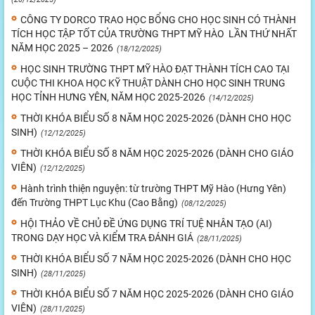
CÔNG TY DORCO TRAO HỌC BỔNG CHO HỌC SINH CÓ THÀNH
TÍCH HỌC TẬP TỐT CỦA TRƯỜNG THPT MỸ HÀO LẦN THỨ NHẤT
NĂM HỌC 2025 – 2026
(18/12/2025)
HỌC SINH TRƯỜNG THPT MỸ HÀO ĐẠT THÀNH TÍCH CAO TẠI
CUỘC THI KHOA HỌC KỸ THUẬT DÀNH CHO HỌC SINH TRUNG
HỌC TỈNH HƯNG YÊN, NĂM HỌC 2025-2026
(14/12/2025)
THỜI KHÓA BIỂU SỐ 8 NĂM HỌC 2025-2026 (DÀNH CHO HỌC
SINH)
(12/12/2025)
THỜI KHÓA BIỂU SỐ 8 NĂM HỌC 2025-2026 (DÀNH CHO GIÁO
VIÊN)
(12/12/2025)
Hành trình thiện nguyện: từ trường THPT Mỹ Hào (Hưng Yên)
đến Trường THPT Lục Khu (Cao Bằng)
(08/12/2025)
HỘI THẢO VỀ CHỦ ĐỀ ỨNG DỤNG TRÍ TUỆ NHÂN TẠO (AI)
TRONG DẠY HỌC VÀ KIỂM TRA ĐÁNH GIÁ
(28/11/2025)
THỜI KHÓA BIỂU SỐ 7 NĂM HỌC 2025-2026 (DÀNH CHO HỌC
SINH)
(28/11/2025)
THỜI KHÓA BIỂU SỐ 7 NĂM HỌC 2025-2026 (DÀNH CHO GIÁO
VIÊN)
(28/11/2025)