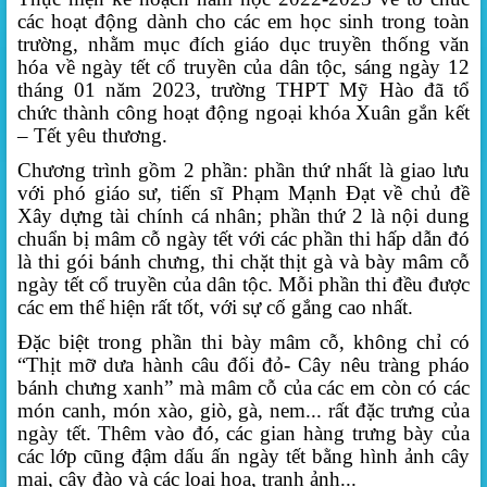
các hoạt động dành cho các em học sinh trong toàn
trường, nhằm mục đích giáo dục truyền thống văn
hóa về ngày tết cổ truyền của dân tộc, sáng ngày 12
tháng 01 năm 2023, trường THPT Mỹ Hào đã tổ
chức thành công hoạt động ngoại khóa Xuân gắn kết
– Tết yêu thương.
Chương trình gồm 2 phần: phần thứ nhất là giao lưu
với phó giáo sư, tiến sĩ Phạm Mạnh Đạt về chủ đề
Xây dựng tài chính cá nhân; phần thứ 2 là nội dung
chuẩn bị mâm cỗ ngày tết với các phần thi hấp dẫn đó
là thi gói bánh chưng, thi chặt thịt gà và bày mâm cỗ
ngày tết cổ truyền của dân tộc. Mỗi phần thi đều được
các em thể hiện rất tốt, với sự cố gắng cao nhất.
Đặc biệt trong phần thi bày mâm cỗ, không chỉ có
“Thịt mỡ dưa hành câu đối đỏ- Cây nêu tràng pháo
bánh chưng xanh” mà mâm cỗ của các em còn có các
món canh, món xào, giò, gà, nem... rất đặc trưng của
ngày tết. Thêm vào đó, các gian hàng trưng bày của
các lớp cũng đậm dấu ấn ngày tết bằng hình ảnh cây
mai, cây đào và các loại hoa, tranh ảnh...