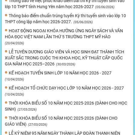
Thông báo về việc phúc khảo điểm bài thi Kỳ thi tuyển sinh vào
lớp 10 THPT tỉnh Hưng Yên năm học 2026-2027
(05/06/2026)
Thông báo điểm chuẩn trúng tuyển Kỳ thi tuyển sinh vào lớp 10
THPT công lập năm học 2026-2027.
(05/06/2026)
HOẠT ĐỘNG NGOẠI KHÓA HƯỞNG ỨNG NGÀY SÁCH VÀ VĂN
HÓA ĐỌC VIỆT NAM LẦN THỨ 5 TRƯỜNG THPT MỸ HÀO
(20/04/2026)
LỄ TUYÊN DƯƠNG GIÁO VIÊN VÀ HỌC SINH ĐẠT THÀNH TÍCH
XUẤT SẮC TRONG CUỘC THI KHOA HỌC, KỸ THUẬT CẤP QUỐC
GIA NĂM HỌC 2025–2026
(30/03/2026)
KẾ HOẠCH TUYỂN SINH LỚP 10 NĂM HỌC 2026 - 2027
(10/04/2026)
KẾ HOẠCH TỔ CHỨC DẠY HỌC LỚP 10 NĂM HỌC 2026 - 2027
(10/04/2026)
THỜI KHÓA BIỂU SỐ 10 NĂM HỌC 2025-2026 (DÀNH CHO HỌC
SINH)
(27/03/2026)
THỜI KHÓA BIỂU SỐ 10 NĂM HỌC 2025-2026 (DÀNH CHO
GIÁO VIÊN)
(27/03/2026)
LỄ KỶ NIỆM 95 NĂM NGÀY THÀNH LẬP ĐOÀN THANH NIÊN