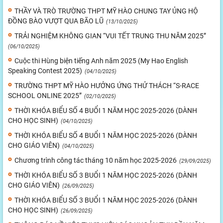
THẦY VÀ TRÒ TRƯỜNG THPT MỸ HÀO CHUNG TAY ỦNG HỘ
ĐỒNG BÀO VƯỢT QUA BÃO LŨ
(13/10/2025)
TRẢI NGHIỆM KHÔNG GIAN “VUI TẾT TRUNG THU NĂM 2025”
(06/10/2025)
Cuộc thi Hùng biện tiếng Anh năm 2025 (My Hao English
Speaking Contest 2025)
(04/10/2025)
TRƯỜNG THPT MỸ HÀO HƯỞNG ỨNG THỬ THÁCH “S-RACE
SCHOOL ONLINE 2025”
(02/10/2025)
THỜI KHÓA BIỂU SỐ 4 BUỔI 1 NĂM HỌC 2025-2026 (DÀNH
CHO HỌC SINH)
(04/10/2025)
THỜI KHÓA BIỂU SỐ 4 BUỔI 1 NĂM HỌC 2025-2026 (DÀNH
CHO GIÁO VIÊN)
(04/10/2025)
Chương trình công tác tháng 10 năm học 2025-2026
(29/09/2025)
THỜI KHÓA BIỂU SỐ 3 BUỔI 1 NĂM HỌC 2025-2026 (DÀNH
CHO GIÁO VIÊN)
(26/09/2025)
THỜI KHÓA BIỂU SỐ 3 BUỔI 1 NĂM HỌC 2025-2026 (DÀNH
CHO HỌC SINH)
(26/09/2025)