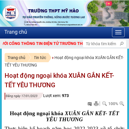
Toggl
navig
Ử TRƯỜNG THPT MỸ HÀO.
Trang chủ
Tin tức
Hoạt động ngoại khóa XUÂN GẮN KẾT-
TẾT YÊU THƯƠNG
Hoạt động ngoại khóa XUÂN GẮN KẾT-
TẾT YÊU THƯƠNG
Lượt xem:
973
Đăng ngày 17/01/2023
100%
Hoạt
động ngoại khóa
XUÂN GẮN KẾT- TẾT
YÊU THƯƠNG
Thực hiện kế hoạch năm học 2022-2023 về tổ chức