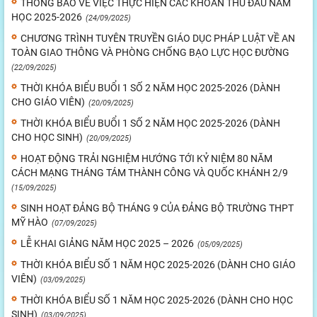
THÔNG BÁO VỀ VIỆC THỰC HIỆN CÁC KHOẢN THU ĐẦU NĂM
HỌC 2025-2026
(24/09/2025)
CHƯƠNG TRÌNH TUYÊN TRUYỀN GIÁO DỤC PHÁP LUẬT VỀ AN
TOÀN GIAO THÔNG VÀ PHÒNG CHỐNG BẠO LỰC HỌC ĐƯỜNG
(22/09/2025)
THỜI KHÓA BIỂU BUỔI 1 SỐ 2 NĂM HỌC 2025-2026 (DÀNH
CHO GIÁO VIÊN)
(20/09/2025)
THỜI KHÓA BIỂU BUỔI 1 SỐ 2 NĂM HỌC 2025-2026 (DÀNH
CHO HỌC SINH)
(20/09/2025)
HOẠT ĐỘNG TRẢI NGHIỆM HƯỚNG TỚI KỶ NIỆM 80 NĂM
CÁCH MẠNG THÁNG TÁM THÀNH CÔNG VÀ QUỐC KHÁNH 2/9
(15/09/2025)
SINH HOẠT ĐẢNG BỘ THÁNG 9 CỦA ĐẢNG BỘ TRƯỜNG THPT
MỸ HÀO
(07/09/2025)
LỄ KHAI GIẢNG NĂM HỌC 2025 – 2026
(05/09/2025)
THỜI KHÓA BIỂU SỐ 1 NĂM HỌC 2025-2026 (DÀNH CHO GIÁO
VIÊN)
(03/09/2025)
THỜI KHÓA BIỂU SỐ 1 NĂM HỌC 2025-2026 (DÀNH CHO HỌC
SINH)
(03/09/2025)