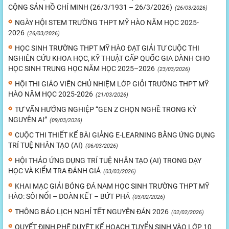
CỘNG SẢN HỒ CHÍ MINH (26/3/1931 – 26/3/2026)
(26/03/2026)
NGÀY HỘI STEM TRƯỜNG THPT MỸ HÀO NĂM HỌC 2025-
2026
(26/03/2026)
HỌC SINH TRƯỜNG THPT MỸ HÀO ĐẠT GIẢI TƯ CUỘC THI
NGHIÊN CỨU KHOA HỌC, KỸ THUẬT CẤP QUỐC GIA DÀNH CHO
HỌC SINH TRUNG HỌC NĂM HỌC 2025–2026
(23/03/2026)
HỘI THI GIÁO VIÊN CHỦ NHIỆM LỚP GIỎI TRƯỜNG THPT MỸ
HÀO NĂM HỌC 2025-2026
(21/03/2026)
TƯ VẤN HƯỚNG NGHIỆP “GEN Z CHỌN NGHỀ TRONG KỲ
NGUYÊN AI”
(09/03/2026)
CUỘC THI THIẾT KẾ BÀI GIẢNG E-LEARNING BẰNG ỨNG DỤNG
TRÍ TUỆ NHÂN TẠO (AI)
(06/03/2026)
HỘI THẢO ỨNG DỤNG TRÍ TUỆ NHÂN TẠO (AI) TRONG DẠY
HỌC VÀ KIỂM TRA ĐÁNH GIÁ
(03/03/2026)
KHAI MẠC GIẢI BÓNG ĐÁ NAM HỌC SINH TRƯỜNG THPT MỸ
HÀO: SÔI NỔI – ĐOÀN KẾT – BỨT PHÁ
(03/02/2026)
THÔNG BÁO LỊCH NGHỈ TẾT NGUYÊN ĐÁN 2026
(02/02/2026)
QUYẾT ĐỊNH PHÊ DUYỆT KẾ HOẠCH TUYỂN SINH VÀO LỚP 10