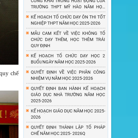
CÔNG KHAI TRONG HOẠT ĐỘNG CỦA
TRƯỜNG THPT MỸ HÀO NĂM HỌC
2025 - 2026
KẾ HOẠCH TỔ CHỨC DẠY ÔN THI TỐT
NGHIỆP THPT NĂM HỌC 2025-2026
MẪU CAM KẾT VỀ VIỆC KHÔNG TỔ
CHỨC DẠY THÊM, HỌC THÊM TRÁI
QUY ĐỊNH
KẾ HOẠCH TỔ CHỨC DẠY HỌC 2
BUỔI/NGÀY NĂM HỌC 2025-2026
QUYẾT ĐỊNH VỀ VIỆC PHÂN CÔNG
 quy chế
NHIỆM VỤ NĂM HỌC 2025-2026
QUYẾT ĐỊNH BAN HÀNH KẾ HOẠCH
GIÁO DỤC NHÀ TRƯỜNG NĂM HỌC
2025-2026
KẾ HOẠCH GIÁO DỤC NĂM HỌC 2025-
2026
QUYẾT ĐỊNH THÀNH LẬP TỔ PHÁP
CHẾ NĂM HỌC 2025- 2026Q