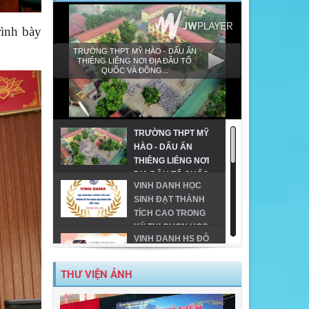
ình bày
TRƯỜNG THPT MỸ HÀO - DẤU ẤN
THIÊNG LIÊNG NƠI ĐỊA ĐẦU TỔ
QUỐC VÀ ĐỒNG...
TRƯỜNG THPT MỸ
HÀO - DẤU ẤN
THIÊNG LIÊNG NƠI
ĐỊA ĐẦU TỔ QUỐC
VINH DANH HỌC
VÀ ĐỒNG HÀNH
SINH ĐẠT THÀNH
CÙNG GIÁO DỤC
TÍCH CAO TRONG
VÙNG CAO!
KỲ THI CHỌN HỌC
VINH DANH HS ĐỖ
SINH GIỎI CẤP TỈNH
ĐH TRÊN 24 ĐIỂM
THPT
TRÊN ĐỊA BÀN TX
THƯ VIỆN ẢNH
MỸ HÀO-NĂM 2023
MỸ HÀO VINH DANH
HỌC SINH GIỎI CẤP