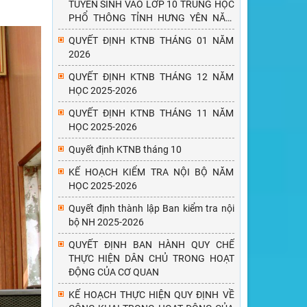
TUYỂN SINH VÀO LỚP 10 TRUNG HỌC
PHỔ THÔNG TỈNH HƯNG YÊN NĂM
HỌC 2026-2027
QUYẾT ĐỊNH KTNB THÁNG 01 NĂM
2026
QUYẾT ĐỊNH KTNB THÁNG 12 NĂM
HỌC 2025-2026
QUYẾT ĐỊNH KTNB THÁNG 11 NĂM
HỌC 2025-2026
Quyết định KTNB tháng 10
KẾ HOẠCH KIỂM TRA NỘI BỘ NĂM
HỌC 2025-2026
Quyết định thành lập Ban kiểm tra nội
bộ NH 2025-2026
QUYẾT ĐỊNH BAN HÀNH QUY CHẾ
THỰC HIỆN DÂN CHỦ TRONG HOẠT
ĐỘNG CỦA CƠ QUAN
KẾ HOẠCH THỰC HIỆN QUY ĐỊNH VỀ