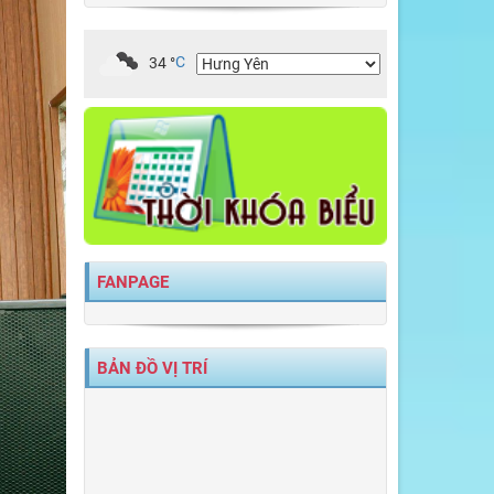
34
°
C
FANPAGE
BẢN ĐỒ VỊ TRÍ