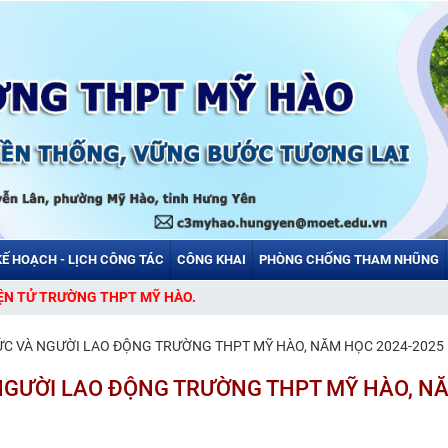
KẾ HOẠCH - LỊCH CÔNG TÁC
CÔNG KHAI
PHÒNG CHỐNG THAM NHŨNG
O.
HỨC VÀ NGƯỜI LAO ĐỘNG TRƯỜNG THPT MỸ HÀO, NĂM HỌC 2024-2025
 NGƯỜI LAO ĐỘNG TRƯỜNG THPT MỸ HÀO, N