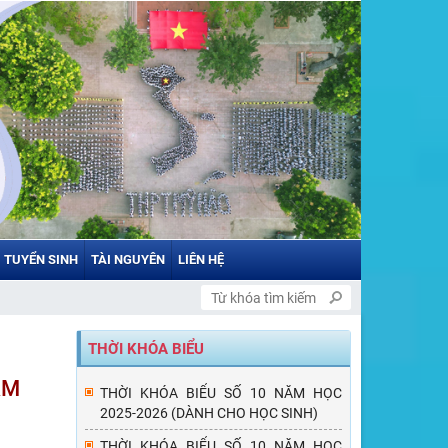
TUYỂN SINH
TÀI NGUYÊN
LIÊN HỆ
THỜI KHÓA BIỂU
ĂM
THỜI KHÓA BIỂU SỐ 10 NĂM HỌC
2025-2026 (DÀNH CHO HỌC SINH)
THỜI KHÓA BIỂU SỐ 10 NĂM HỌC