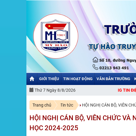
GIỚI THIỆU
TIN HOẠT ĐỘNG
VĂN BẢN TRƯỜNG
MỪNG BẠN ĐẾN VỚI CỔNG THÔNG TIN ĐIỆN TỬ TRƯỜNG THPT MỸ HÀ
Thứ 7 Ngày 8/8/2026
Trang chủ
Tin tức
HỘI NGHỊ CÁN BỘ, VIÊN C
HỘI NGHỊ CÁN BỘ, VIÊN CHỨC VÀ
HỌC 2024-2025