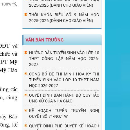
100%
2025-2026 (DÀNH CHO GIÁO VIÊN)
THỜI KHÓA BIỂU SỐ 9 NĂM HỌC
2025-2026 (DÀNH CHO GIÁO VIÊN)
VĂN BẢN TRƯỜNG
GDĐT và
HƯỚNG DẪN TUYỂN SINH VÀO LỚP 10
chức và
THPT CÔNG LẬP NĂM HỌC 2026-
THPT Mỹ
2027
 Mỹ Hào
CÔNG BỐ ĐỀ THI MINH HỌA KỲ THI
TUYỂN SINH VÀO LỚP 10 THPT NĂM
HỌC 2026-2027
cùng các
QUYẾT ĐỊNH BAN HÀNH BỘ QUY TẮC
n, cùng
ỨNG XỬ CỦA NHÀ GIÁO
KẾ HOẠCH TUYÊN TRUYỀN NGHỊ
 bày Báo
QUYẾT SỐ 71-NQ/TW
ướng, kế
QUYẾT ĐỊNH PHÊ DUYỆT KẾ HOẠCH