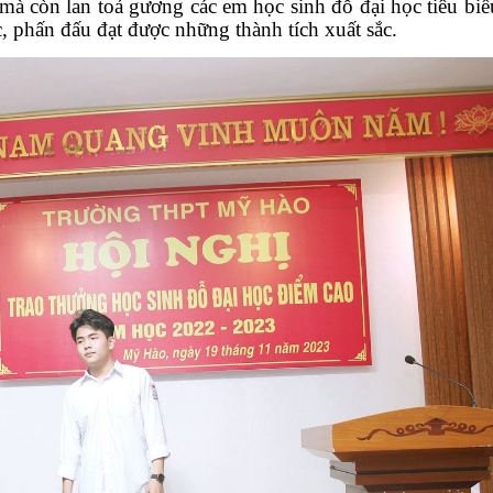
à còn lan toả gương các em học sinh đỗ đại học tiêu biể
c, phấn đấu đạt được những thành tích xuất sắc.