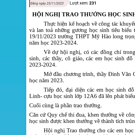
Lượt xem:
231
Đăng ngày 23/11/2023
HỘI NGHỊ
TRAO THƯỞNG HỌC SIN
Thực hiện kế hoạch về công tác khuyế
và lan toả những gương học sinh tiêu biểu 
19/11/2023 trường THPT Mỹ Hào long trọng 
năm học 2023-2024.
Về dự hội nghị, có các đồng chí tro
sinh, các thầy, cô giáo, các em học sinh đ
2023-2024.
Mở đầu chương trình, thầy Đinh Văn Ch
học năm 2023.
Tiếp đó, đại diện các em học sinh đ
Linh- cựu học sinh lớp 12A6 đã lên phát biể
Cuối cùng là phần trao thưởng.
Căn cứ Quy chế thi đua, khen thưởng về c
học sinh được khen thưởng về thành tích trún
Hội nghị Trao thưởng cho các em học s