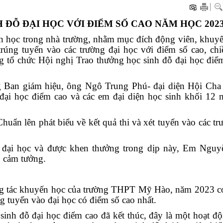
H ĐỖ
ĐẠI HỌC VỚI ĐIỂM SỐ CAO NĂM HỌC 2023
n học trong nhà trường, nhằm mục đích động viên, khuy
trúng tuyển vào các trường đại học với điểm số cao, ch
tổ chức Hội nghị Trao thưởng học sinh đỗ đại học điểm
ng Ban giám hiệu, ông Ngô Trung Phú- đại diện Hội Cha
ỗ đại học điểm cao và các em đại diện học sinh khối 12
uẩn lên phát biểu về kết quả thi và xét tuyển vào các tr
ỗ đại học và được khen thưởng trong dịp này, Em Nguy
u cảm tưởng.
ông tác khuyến học của trường THPT Mỹ Hào, năm 2023 c
g tuyển vào đại học có điểm số cao nhất.
inh đỗ đại học điểm cao đã kết thúc, đây là một hoạt độ