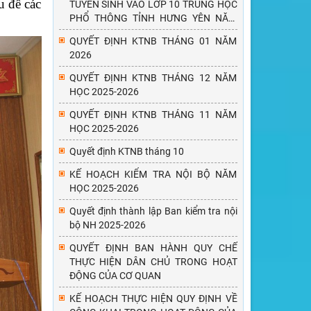
u để các
TUYỂN SINH VÀO LỚP 10 TRUNG HỌC
PHỔ THÔNG TỈNH HƯNG YÊN NĂM
HỌC 2026-2027
QUYẾT ĐỊNH KTNB THÁNG 01 NĂM
2026
QUYẾT ĐỊNH KTNB THÁNG 12 NĂM
HỌC 2025-2026
QUYẾT ĐỊNH KTNB THÁNG 11 NĂM
HỌC 2025-2026
Quyết định KTNB tháng 10
KẾ HOẠCH KIỂM TRA NỘI BỘ NĂM
HỌC 2025-2026
Quyết định thành lập Ban kiểm tra nội
bộ NH 2025-2026
QUYẾT ĐỊNH BAN HÀNH QUY CHẾ
THỰC HIỆN DÂN CHỦ TRONG HOẠT
ĐỘNG CỦA CƠ QUAN
KẾ HOẠCH THỰC HIỆN QUY ĐỊNH VỀ