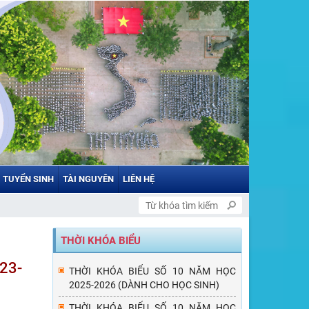
TUYỂN SINH
TÀI NGUYÊN
LIÊN HỆ
THỜI KHÓA BIỂU
23-
THỜI KHÓA BIỂU SỐ 10 NĂM HỌC
2025-2026 (DÀNH CHO HỌC SINH)
THỜI KHÓA BIỂU SỐ 10 NĂM HỌC