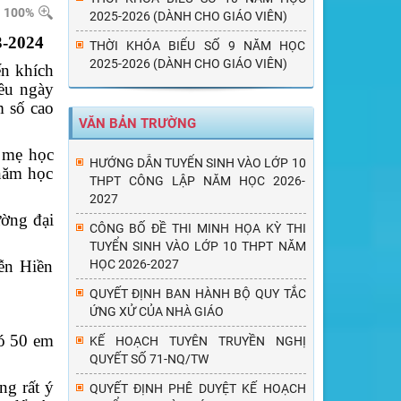
100%
2025-2026 (DÀNH CHO GIÁO VIÊN)
-2024
THỜI KHÓA BIỂU SỐ 9 NĂM HỌC
2025-2026 (DÀNH CHO GIÁO VIÊN)
ến khích
iều ngày
 số cao
VĂN BẢN TRƯỜNG
 mẹ học
HƯỚNG DẪN TUYỂN SINH VÀO LỚP 10
 năm học
THPT CÔNG LẬP NĂM HỌC 2026-
2027
ường đại
CÔNG BỐ ĐỀ THI MINH HỌA KỲ THI
TUYỂN SINH VÀO LỚP 10 THPT NĂM
ễn Hiền
HỌC 2026-2027
QUYẾT ĐỊNH BAN HÀNH BỘ QUY TẮC
ỨNG XỬ CỦA NHÀ GIÁO
ó 50 em
KẾ HOẠCH TUYÊN TRUYỀN NGHỊ
QUYẾT SỐ 71-NQ/TW
ng rất ý
QUYẾT ĐỊNH PHÊ DUYỆT KẾ HOẠCH