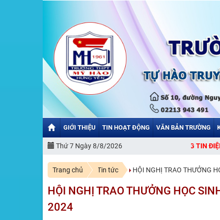
GIỚI THIỆU
TIN HOẠT ĐỘNG
VĂN BẢN TRƯỜNG
NG BẠN ĐẾN VỚI CỔNG THÔNG TIN ĐIỆN TỬ TRƯỜNG THPT MỸ HÀO.
Thứ 7 Ngày 8/8/2026
Trang chủ
Tin tức
HỘI NGHỊ TRAO THƯỞNG HỌ
HỘI NGHỊ TRAO THƯỞNG HỌC SINH
2024