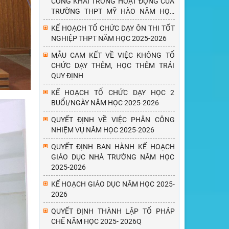
CÔNG KHAI TRONG HOẠT ĐỘNG CỦA
TRƯỜNG THPT MỸ HÀO NĂM HỌC
2025 - 2026
KẾ HOẠCH TỔ CHỨC DẠY ÔN THI TỐT
NGHIỆP THPT NĂM HỌC 2025-2026
MẪU CAM KẾT VỀ VIỆC KHÔNG TỔ
CHỨC DẠY THÊM, HỌC THÊM TRÁI
QUY ĐỊNH
KẾ HOẠCH TỔ CHỨC DẠY HỌC 2
BUỔI/NGÀY NĂM HỌC 2025-2026
QUYẾT ĐỊNH VỀ VIỆC PHÂN CÔNG
NHIỆM VỤ NĂM HỌC 2025-2026
QUYẾT ĐỊNH BAN HÀNH KẾ HOẠCH
GIÁO DỤC NHÀ TRƯỜNG NĂM HỌC
2025-2026
KẾ HOẠCH GIÁO DỤC NĂM HỌC 2025-
2026
QUYẾT ĐỊNH THÀNH LẬP TỔ PHÁP
CHẾ NĂM HỌC 2025- 2026Q