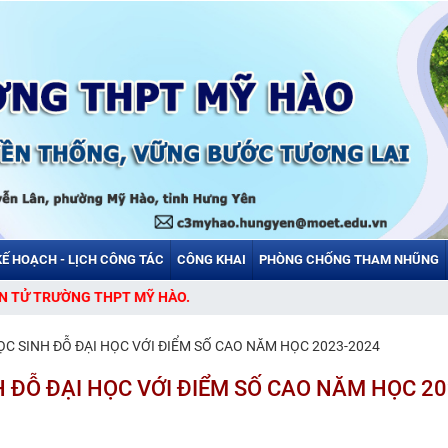
KẾ HOẠCH - LỊCH CÔNG TÁC
CÔNG KHAI
PHÒNG CHỐNG THAM NHŨNG
C SINH ĐỖ ĐẠI HỌC VỚI ĐIỂM SỐ CAO NĂM HỌC 2023-2024
 ĐỖ ĐẠI HỌC VỚI ĐIỂM SỐ CAO NĂM HỌC 20