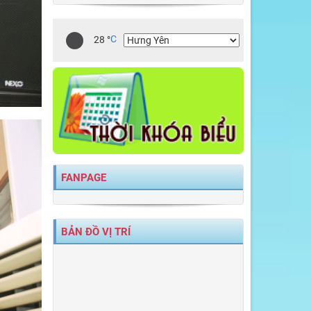
28
°
C
FANPAGE
BẢN ĐỒ VỊ TRÍ