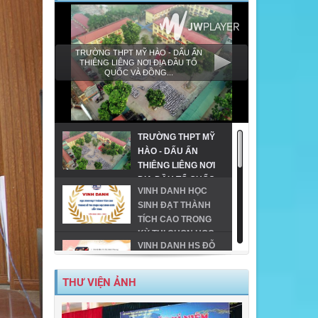
TRƯỜNG THPT MỸ HÀO - DẤU ẤN
THIÊNG LIÊNG NƠI ĐỊA ĐẦU TỔ
QUỐC VÀ ĐỒNG...
TRƯỜNG THPT MỸ
HÀO - DẤU ẤN
THIÊNG LIÊNG NƠI
ĐỊA ĐẦU TỔ QUỐC
VINH DANH HỌC
VÀ ĐỒNG HÀNH
SINH ĐẠT THÀNH
CÙNG GIÁO DỤC
TÍCH CAO TRONG
VÙNG CAO!
KỲ THI CHỌN HỌC
VINH DANH HS ĐỖ
SINH GIỎI CẤP TỈNH
ĐH TRÊN 24 ĐIỂM
THPT
TRÊN ĐỊA BÀN TX
THƯ VIỆN ẢNH
MỸ HÀO-NĂM 2023
MỸ HÀO VINH DANH
HỌC SINH GIỎI CẤP