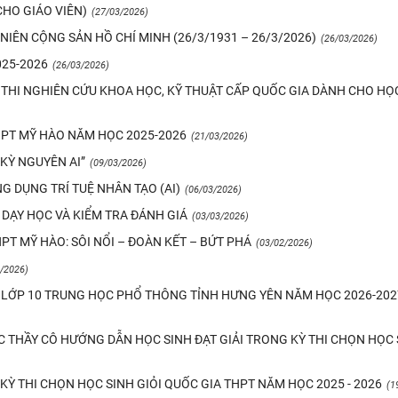
CHO GIÁO VIÊN)
(27/03/2026)
IÊN CỘNG SẢN HỒ CHÍ MINH (26/3/1931 – 26/3/2026)
(26/03/2026)
25-2026
(26/03/2026)
 THI NGHIÊN CỨU KHOA HỌC, KỸ THUẬT CẤP QUỐC GIA DÀNH CHO HỌ
HPT MỸ HÀO NĂM HỌC 2025-2026
(21/03/2026)
KỲ NGUYÊN AI”
(09/03/2026)
G DỤNG TRÍ TUỆ NHÂN TẠO (AI)
(06/03/2026)
 DẠY HỌC VÀ KIỂM TRA ĐÁNH GIÁ
(03/03/2026)
T MỸ HÀO: SÔI NỔI – ĐOÀN KẾT – BỨT PHÁ
(03/02/2026)
/2026)
O LỚP 10 TRUNG HỌC PHỔ THÔNG TỈNH HƯNG YÊN NĂM HỌC 2026-202
 THẦY CÔ HƯỚNG DẪN HỌC SINH ĐẠT GIẢI TRONG KỲ THI CHỌN HỌC 
Ỳ THI CHỌN HỌC SINH GIỎI QUỐC GIA THPT NĂM HỌC 2025 - 2026
(1