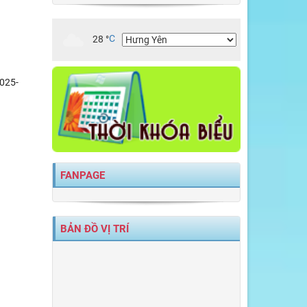
28
°
C
025-
FANPAGE
BẢN ĐỒ VỊ TRÍ