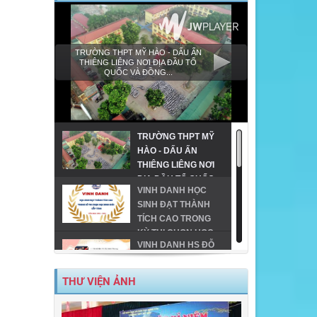
TRƯỜNG THPT MỸ HÀO - DẤU ẤN
THIÊNG LIÊNG NƠI ĐỊA ĐẦU TỔ
QUỐC VÀ ĐỒNG...
TRƯỜNG THPT MỸ
HÀO - DẤU ẤN
THIÊNG LIÊNG NƠI
ĐỊA ĐẦU TỔ QUỐC
VINH DANH HỌC
VÀ ĐỒNG HÀNH
SINH ĐẠT THÀNH
CÙNG GIÁO DỤC
TÍCH CAO TRONG
VÙNG CAO!
KỲ THI CHỌN HỌC
VINH DANH HS ĐỖ
SINH GIỎI CẤP TỈNH
ĐH TRÊN 24 ĐIỂM
THPT
TRÊN ĐỊA BÀN TX
THƯ VIỆN ẢNH
MỸ HÀO-NĂM 2023
MỸ HÀO VINH DANH
HỌC SINH GIỎI CẤP