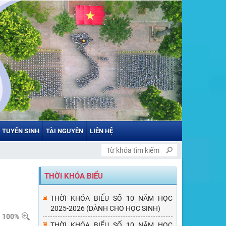
TUYỂN SINH
TÀI NGUYÊN
LIÊN HỆ
THỜI KHÓA BIỂU
THỜI KHÓA BIỂU SỐ 10 NĂM HỌC
2025-2026 (DÀNH CHO HỌC SINH)
100%
THỜI KHÓA BIỂU SỐ 10 NĂM HỌC