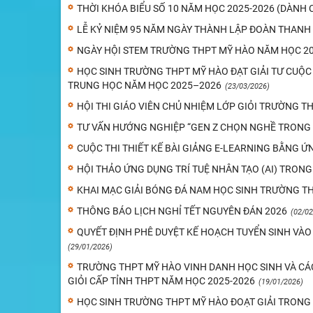
THỜI KHÓA BIỂU SỐ 10 NĂM HỌC 2025-2026 (DÀNH 
LỄ KỶ NIỆM 95 NĂM NGÀY THÀNH LẬP ĐOÀN THANH N
NGÀY HỘI STEM TRƯỜNG THPT MỸ HÀO NĂM HỌC 20
HỌC SINH TRƯỜNG THPT MỸ HÀO ĐẠT GIẢI TƯ CUỘC
TRUNG HỌC NĂM HỌC 2025–2026
(23/03/2026)
HỘI THI GIÁO VIÊN CHỦ NHIỆM LỚP GIỎI TRƯỜNG T
TƯ VẤN HƯỚNG NGHIỆP “GEN Z CHỌN NGHỀ TRONG 
CUỘC THI THIẾT KẾ BÀI GIẢNG E-LEARNING BẰNG ỨN
HỘI THẢO ỨNG DỤNG TRÍ TUỆ NHÂN TẠO (AI) TRONG
KHAI MẠC GIẢI BÓNG ĐÁ NAM HỌC SINH TRƯỜNG THP
THÔNG BÁO LỊCH NGHỈ TẾT NGUYÊN ĐÁN 2026
(02/02
QUYẾT ĐỊNH PHÊ DUYỆT KẾ HOẠCH TUYỂN SINH VÀ
(29/01/2026)
TRƯỜNG THPT MỸ HÀO VINH DANH HỌC SINH VÀ CÁC
GIỎI CẤP TỈNH THPT NĂM HỌC 2025-2026
(19/01/2026)
HỌC SINH TRƯỜNG THPT MỸ HÀO ĐOẠT GIẢI TRONG K