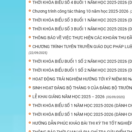
THỜI KHÓA BIỂU SỐ 4 BUỔI 1 NĂM HỌC 2025-2026 (
Chương trình công tác tháng 10 năm học 2025-2026
(
THỜI KHÓA BIỂU SỐ 3 BUỔI 1 NĂM HỌC 2025-2026 (
THỜI KHÓA BIỂU SỐ 3 BUỔI 1 NĂM HỌC 2025-2026 
THÔNG BÁO VỀ VIỆC THỰC HIỆN CÁC KHOẢN THU Đ
CHƯƠNG TRÌNH TUYÊN TRUYỀN GIÁO DỤC PHÁP LU
(22/09/2025)
THỜI KHÓA BIỂU BUỔI 1 SỐ 2 NĂM HỌC 2025-2026 (
THỜI KHÓA BIỂU BUỔI 1 SỐ 2 NĂM HỌC 2025-2026 
HOẠT ĐỘNG TRẢI NGHIỆM HƯỚNG TỚI KỶ NIỆM 80
SINH HOẠT ĐẢNG BỘ THÁNG 9 CỦA ĐẢNG BỘ TRƯỜ
LỄ KHAI GIẢNG NĂM HỌC 2025 – 2026
(05/09/2025)
THỜI KHÓA BIỂU SỐ 1 NĂM HỌC 2025-2026 (DÀNH C
THỜI KHÓA BIỂU SỐ 1 NĂM HỌC 2025-2026 (DÀNH C
HƯỚNG DẪN PHÚC KHẢO BÀI THI KỲ THI TỐT NGHIỆ