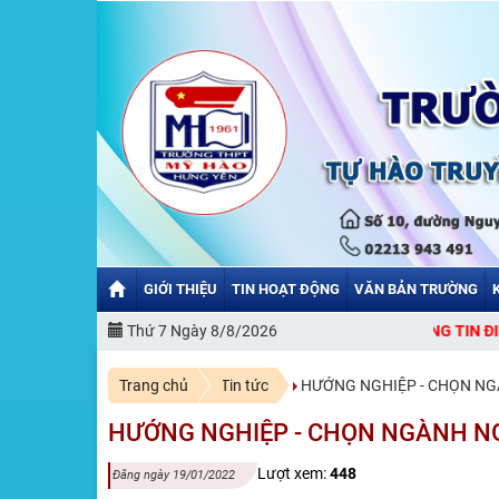
GIỚI THIỆU
TIN HOẠT ĐỘNG
VĂN BẢN TRƯỜNG
CHÀO MỪNG BẠN ĐẾN VỚI CỔNG THÔNG TIN ĐIỆN TỬ TRƯỜ
Thứ 7 Ngày 8/8/2026
Trang chủ
Tin tức
HƯỚNG NGHIỆP - CHỌN N
HƯỚNG NGHIỆP - CHỌN NGÀNH N
Lượt xem:
448
Đăng ngày 19/01/2022