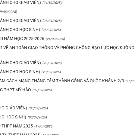
DÀNH CHO GIÁO VIÊN)
(04/10/2025)
29/09/2025)
DÀNH CHO GIÁO VIÊN)
(26/09/2025)
(DÀNH CHO HỌC SINH)
(26/09/2025)
KHAI GIẢNG NĂM HỌC 2020-2021
LỄ KỶ NIỆM 38 NĂM NGÀY NHÀ GIÁO VIỆ
ẦU NĂM HỌC 2025-2026
(24/09/2025)
ẬT VỀ AN TOÀN GIAO THÔNG VÀ PHÒNG CHỐNG BẠO LỰC HỌC ĐƯỜNG
DÀNH CHO GIÁO VIÊN)
(20/09/2025)
(DÀNH CHO HỌC SINH)
(20/09/2025)
 NĂM CÁCH MẠNG THÁNG TÁM THÀNH CÔNG VÀ QUỐC KHÁNH 2/9
(15/0
NG THPT MỸ HÀO
(07/09/2025)
HO GIÁO VIÊN)
(03/09/2025)
HO HỌC SINH)
(03/09/2025)
P THPT NĂM 2025
(17/07/2025)