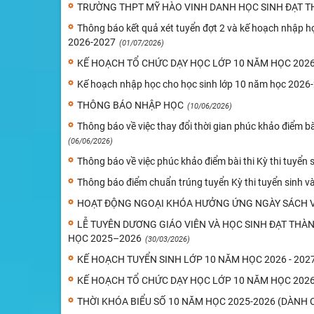
TRƯỜNG THPT MỸ HÀO VINH DANH HỌC SINH ĐẠT TH
Thông báo kết quả xét tuyển đợt 2 và kế hoạch nhập họ
2026-2027
(01/07/2026)
KẾ HOẠCH TỔ CHỨC DẠY HỌC LỚP 10 NĂM HỌC 2026-
Kế hoạch nhập học cho học sinh lớp 10 năm học 2026
THÔNG BÁO NHẬP HỌC
(10/06/2026)
Thông báo về việc thay đổi thời gian phúc khảo điểm b
(06/06/2026)
Thông báo về việc phúc khảo điểm bài thi Kỳ thi tuyể
Thông báo điểm chuẩn trúng tuyển Kỳ thi tuyển sinh 
HOẠT ĐỘNG NGOẠI KHÓA HƯỞNG ỨNG NGÀY SÁCH V
LỄ TUYÊN DƯƠNG GIÁO VIÊN VÀ HỌC SINH ĐẠT THÀ
HỌC 2025–2026
(30/03/2026)
KẾ HOẠCH TUYỂN SINH LỚP 10 NĂM HỌC 2026 - 202
KẾ HOẠCH TỔ CHỨC DẠY HỌC LỚP 10 NĂM HỌC 2026 
THỜI KHÓA BIỂU SỐ 10 NĂM HỌC 2025-2026 (DÀNH 