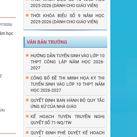
2025-2026 (DÀNH CHO GIÁO VIÊN)
THỜI KHÓA BIỂU SỐ 9 NĂM HỌC
2025-2026 (DÀNH CHO GIÁO VIÊN)
07/2026)
năm học
VĂN BẢN TRƯỜNG
HƯỚNG DẪN TUYỂN SINH VÀO LỚP 10
THPT CÔNG LẬP NĂM HỌC 2026-
2027
7
CÔNG BỐ ĐỀ THI MINH HỌA KỲ THI
TUYỂN SINH VÀO LỚP 10 THPT NĂM
HỌC 2026-2027
QUYẾT ĐỊNH BAN HÀNH BỘ QUY TẮC
ỨNG XỬ CỦA NHÀ GIÁO
26)
KẾ HOẠCH TUYÊN TRUYỀN NGHỊ
QUYẾT SỐ 71-NQ/TW
QUYẾT ĐỊNH PHÊ DUYỆT KẾ HOẠCH