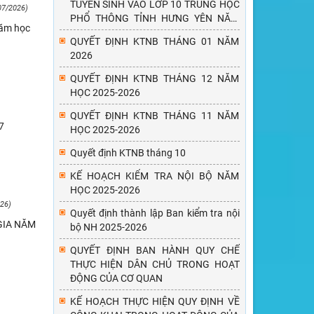
TUYỂN SINH VÀO LỚP 10 TRUNG HỌC
07/2026)
PHỔ THÔNG TỈNH HƯNG YÊN NĂM
năm học
HỌC 2026-2027
QUYẾT ĐỊNH KTNB THÁNG 01 NĂM
2026
QUYẾT ĐỊNH KTNB THÁNG 12 NĂM
HỌC 2025-2026
QUYẾT ĐỊNH KTNB THÁNG 11 NĂM
7
HỌC 2025-2026
Quyết định KTNB tháng 10
KẾ HOẠCH KIỂM TRA NỘI BỘ NĂM
HỌC 2025-2026
26)
Quyết định thành lập Ban kiểm tra nội
GIA NĂM
bộ NH 2025-2026
QUYẾT ĐỊNH BAN HÀNH QUY CHẾ
THỰC HIỆN DÂN CHỦ TRONG HOẠT
ĐỘNG CỦA CƠ QUAN
KẾ HOẠCH THỰC HIỆN QUY ĐỊNH VỀ