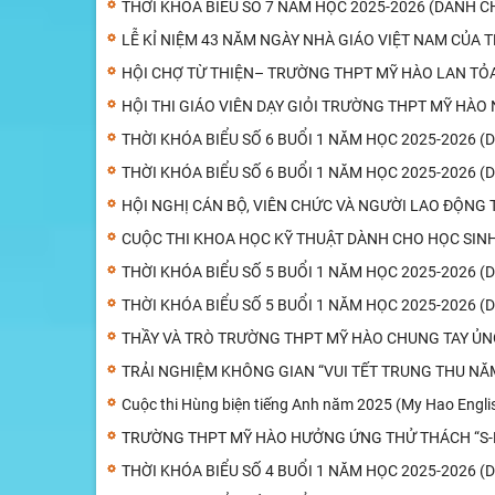
THỜI KHÓA BIỂU SỐ 7 NĂM HỌC 2025-2026 (DÀNH C
LỄ KỈ NIỆM 43 NĂM NGÀY NHÀ GIÁO VIỆT NAM CỦA
HỘI CHỢ TỪ THIỆN– TRƯỜNG THPT MỸ HÀO LAN TỎ
HỘI THI GIÁO VIÊN DẠY GIỎI TRƯỜNG THPT MỸ HÀO
THỜI KHÓA BIỂU SỐ 6 BUỔI 1 NĂM HỌC 2025-2026 
THỜI KHÓA BIỂU SỐ 6 BUỔI 1 NĂM HỌC 2025-2026 (
HỘI NGHỊ CÁN BỘ, VIÊN CHỨC VÀ NGƯỜI LAO ĐỘNG
CUỘC THI KHOA HỌC KỸ THUẬT DÀNH CHO HỌC SIN
THỜI KHÓA BIỂU SỐ 5 BUỔI 1 NĂM HỌC 2025-2026 
THỜI KHÓA BIỂU SỐ 5 BUỔI 1 NĂM HỌC 2025-2026 (
THẦY VÀ TRÒ TRƯỜNG THPT MỸ HÀO CHUNG TAY ỦN
TRẢI NGHIỆM KHÔNG GIAN “VUI TẾT TRUNG THU NĂ
Cuộc thi Hùng biện tiếng Anh năm 2025 (My Hao Engli
TRƯỜNG THPT MỸ HÀO HƯỞNG ỨNG THỬ THÁCH “S-
THỜI KHÓA BIỂU SỐ 4 BUỔI 1 NĂM HỌC 2025-2026 