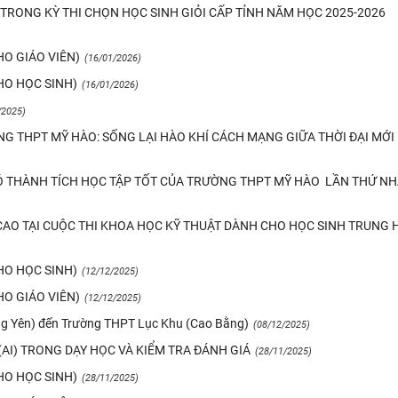
TRONG KỲ THI CHỌN HỌC SINH GIỎI CẤP TỈNH NĂM HỌC 2025-2026
HO GIÁO VIÊN)
(16/01/2026)
HO HỌC SINH)
(16/01/2026)
/2025)
G THPT MỸ HÀO: SỐNG LẠI HÀO KHÍ CÁCH MẠNG GIỮA THỜI ĐẠI MỚI
Ó THÀNH TÍCH HỌC TẬP TỐT CỦA TRƯỜNG THPT MỸ HÀO LẦN THỨ N
CAO TẠI CUỘC THI KHOA HỌC KỸ THUẬT DÀNH CHO HỌC SINH TRUNG 
HO HỌC SINH)
(12/12/2025)
HO GIÁO VIÊN)
(12/12/2025)
ng Yên) đến Trường THPT Lục Khu (Cao Bằng)
(08/12/2025)
(AI) TRONG DẠY HỌC VÀ KIỂM TRA ĐÁNH GIÁ
(28/11/2025)
HO HỌC SINH)
(28/11/2025)