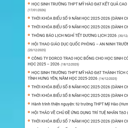
HỌC SINH TRƯỜNG THPT MỸ HÀO ĐẠT KẾT QUẢ CAO 
(17/01/2026)
THỜI KHÓA BIỂU SỐ 9 NĂM HỌC 2025-2026 (DÀNH C
THỜI KHÓA BIỂU SỐ 9 NĂM HỌC 2025-2026 (DÀNH C
THÔNG BÁO LỊCH NGHỈ TẾT DƯƠNG LỊCH 2026
(30/12
HỘI THAO GIÁO DỤC QUỐC PHÒNG – AN NINH TRƯỜN
(20/12/2025)
CÔNG TY DORCO TRAO HỌC BỔNG CHO HỌC SINH C
HỌC 2025 – 2026
(18/12/2025)
HỌC SINH TRƯỜNG THPT MỸ HÀO ĐẠT THÀNH TÍCH 
TỈNH HƯNG YÊN, NĂM HỌC 2025-2026
(14/12/2025)
THỜI KHÓA BIỂU SỐ 8 NĂM HỌC 2025-2026 (DÀNH C
THỜI KHÓA BIỂU SỐ 8 NĂM HỌC 2025-2026 (DÀNH C
Hành trình thiện nguyện: từ trường THPT Mỹ Hào (Hư
HỘI THẢO VỀ CHỦ ĐỀ ỨNG DỤNG TRÍ TUỆ NHÂN TẠO 
THỜI KHÓA BIỂU SỐ 7 NĂM HỌC 2025-2026 (DÀNH C