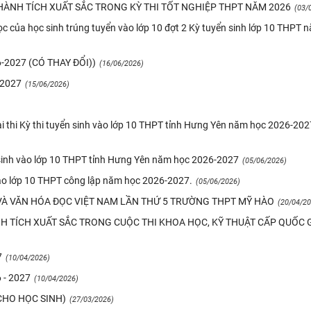
ÀNH TÍCH XUẤT SẮC TRONG KỲ THI TỐT NGHIỆP THPT NĂM 2026
(03/
c của học sinh trúng tuyển vào lớp 10 đợt 2 Kỳ tuyển sinh lớp 10 THPT 
2027 (CÓ THAY ĐỔI))
(16/06/2026)
-2027
(15/06/2026)
ài thi Kỳ thi tuyển sinh vào lớp 10 THPT tỉnh Hưng Yên năm học 2026-202
n sinh vào lớp 10 THPT tỉnh Hưng Yên năm học 2026-2027
(05/06/2026)
vào lớp 10 THPT công lập năm học 2026-2027.
(05/06/2026)
À VĂN HÓA ĐỌC VIỆT NAM LẦN THỨ 5 TRƯỜNG THPT MỸ HÀO
(20/04/20
NH TÍCH XUẤT SẮC TRONG CUỘC THI KHOA HỌC, KỸ THUẬT CẤP QUỐC 
7
(10/04/2026)
- 2027
(10/04/2026)
CHO HỌC SINH)
(27/03/2026)