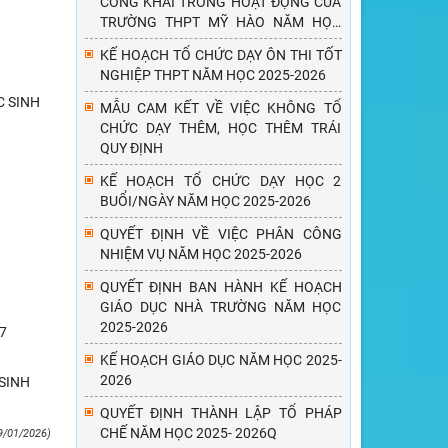
CÔNG KHAI TRONG HOẠT ĐỘNG CỦA
TRƯỜNG THPT MỸ HÀO NĂM HỌC
2025 - 2026
KẾ HOẠCH TỔ CHỨC DẠY ÔN THI TỐT
NGHIỆP THPT NĂM HỌC 2025-2026
C SINH
MẪU CAM KẾT VỀ VIỆC KHÔNG TỔ
CHỨC DẠY THÊM, HỌC THÊM TRÁI
QUY ĐỊNH
KẾ HOẠCH TỔ CHỨC DẠY HỌC 2
BUỔI/NGÀY NĂM HỌC 2025-2026
QUYẾT ĐỊNH VỀ VIỆC PHÂN CÔNG
NHIỆM VỤ NĂM HỌC 2025-2026
QUYẾT ĐỊNH BAN HÀNH KẾ HOẠCH
GIÁO DỤC NHÀ TRƯỜNG NĂM HỌC
2025-2026
7
KẾ HOẠCH GIÁO DỤC NĂM HỌC 2025-
2026
SINH
QUYẾT ĐỊNH THÀNH LẬP TỔ PHÁP
CHẾ NĂM HỌC 2025- 2026Q
9/01/2026)