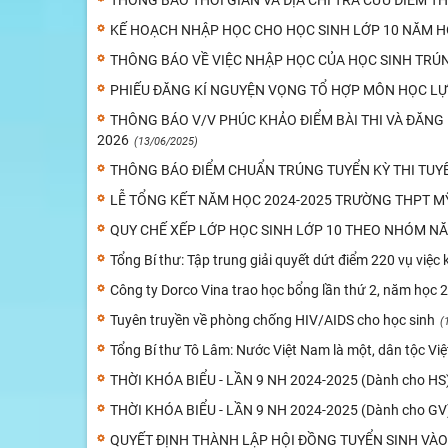
THÔNG BÁO THỜI GIAN VÀ ĐỊA CHỈ TRA CỨU ĐIỂM TH
KẾ HOẠCH NHẬP HỌC CHO HỌC SINH LỚP 10 NĂM H
THÔNG BÁO VỀ VIỆC NHẬP HỌC CỦA HỌC SINH TRÚN
PHIẾU ĐĂNG KÍ NGUYỆN VỌNG TỔ HỢP MÔN HỌC L
THÔNG BÁO V/V PHÚC KHẢO ĐIỂM BÀI THI VÀ ĐĂNG K
2026
(13/06/2025)
THÔNG BÁO ĐIỂM CHUẨN TRÚNG TUYỂN KỲ THI TUYỂ
LỄ TỔNG KẾT NĂM HỌC 2024-2025 TRƯỜNG THPT M
QUY CHẾ XẾP LỚP HỌC SINH LỚP 10 THEO NHÓM NĂ
Tổng Bí thư: Tập trung giải quyết dứt điểm 220 vụ việc 
Công ty Dorco Vina trao học bổng lần thứ 2, năm học
Tuyên truyền về phòng chống HIV/AIDS cho học sinh
(
Tổng Bí thư Tô Lâm: Nước Việt Nam là một, dân tộc Vi
THỜI KHÓA BIỂU - LẦN 9 NH 2024-2025 (Dành cho HS
THỜI KHÓA BIỂU - LẦN 9 NH 2024-2025 (Dành cho GV
QUYẾT ĐỊNH THÀNH LẬP HỘI ĐỒNG TUYỂN SINH VÀO