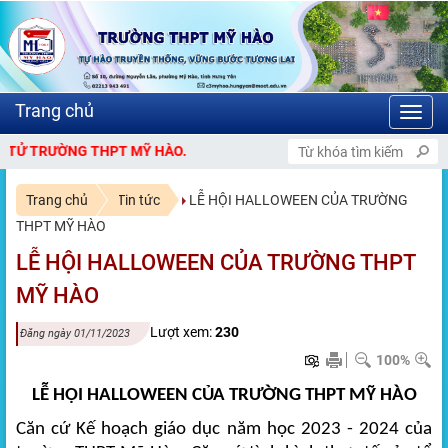
Toggl
navig
CHÀO MỪNG BẠN ĐẾN VỚI CỔNG THÔNG TIN
Trang chủ
Tin tức
LỄ HỘI HALLOWEEN CỦA TRƯỜNG
THPT MỸ HÀO
LỄ HỘI HALLOWEEN CỦA TRƯỜNG THPT
MỸ HÀO
Lượt xem:
230
Đăng ngày 01/11/2023
100%
LỄ HỘI HALLOWEEN CỦA TRƯỜNG THPT MỸ HÀO
Căn cứ Kế hoạch giáo dục năm học 2023 - 2024 của