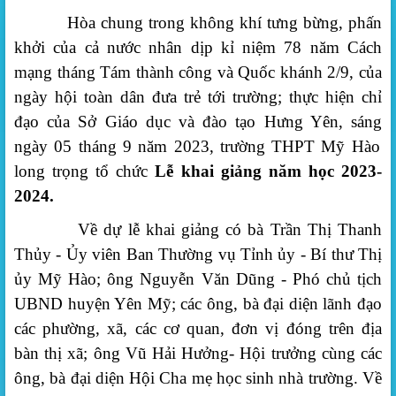
Hòa chung trong không khí tưng bừng, phấn
khởi của cả nước nhân dịp kỉ niệm 78 năm Cách
mạng tháng Tám thành công và Quốc khánh 2/9
,
của
ngày hội toàn dân đưa trẻ tới trường; thực hiện chỉ
đạo của Sở Giáo dục và đào tạo
Hưng Yên
, sáng
ngày 05 tháng 9 năm 2023
, trường THPT Mỹ Hào
long trọng tổ chức
Lễ khai giảng năm học
2023
-
2024.
Về dự
lễ khai giảng
có bà Trần Thị Thanh
Thủy - Ủy viên Ban Thường vụ Tỉnh ủy - Bí thư Thị
ủy Mỹ Hào; ông
Nguyễn Văn Dũng - Phó chủ tịch
UBND huyện Yên Mỹ
; các ông, bà đại diện lãnh đạo
các phường, xã,
các cơ quan, đơn vị đóng trên địa
bàn thị xã; ông Vũ Hải Hưởng- Hội trưởng cùng các
ông, bà đại diện Hội Cha mẹ học sinh nhà trường. Về