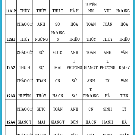
TUYẾN
11A12
THÙY
THÙY
THU T
HÀ H
NN
VUI
HƯƠNG S
CHÀO CỜ
ANH
SỬ
HÓA
TOÁN
TOÁN
HÓA
HƯƠNG
12A1
THỦY
NGỪNG
S
TRIỆU
THỦY
THỦY
TRIỆU
CHÀO CỜ
SỬ
GDTC
ANH
TOÁN
ANH
VĂN
T.
T.
12A2
THU H
SỰ
MAI
PHƯỢNG
GIANG T
PHƯỢNG
ĐẠO V
CHÀO CỜ
TOÁN
CN
SỬ
ANH
LÝ
VĂN
T.
12A3
HUYỀN
THỦY
HÀ CN
SỰ
PHƯỢNG
HÀ
TIẾN
CHÀO CỜ
GDTC
TOÁN
ANH
CN
SINH
LÝ
12A4
GIANG T
MAI
GIANG T
BỐN
HÀ CN
HẠNH
HÀ