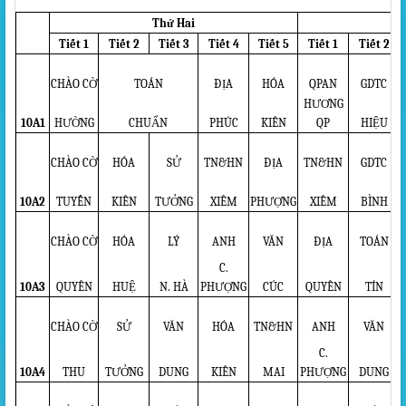
Thứ Hai
Tiết 1
Tiết 2
Tiết 3
Tiết 4
Tiết 5
Tiết 1
Tiết 2
CHÀO CỜ
TOÁN
ĐỊA
HÓA
QPAN
GDTC
HƯƠNG
10A1
HƯỜNG
CHUẨN
PHÚC
KIÊN
QP
HIỆU
CHÀO CỜ
HÓA
SỬ
TN&HN
ĐỊA
TN&HN
GDTC
10A2
TUYẾN
KIÊN
TƯỞNG
XIÊM
PHƯỢNG
XIÊM
BÌNH
CHÀO CỜ
HÓA
LÝ
ANH
VĂN
ĐỊA
TOÁN
C.
10A3
QUYÊN
HUỆ
N. HÀ
PHƯỢNG
CÚC
QUYÊN
TÍN
CHÀO CỜ
SỬ
VĂN
HÓA
TN&HN
ANH
VĂN
C.
10A4
THU
TƯỞNG
DUNG
KIÊN
MAI
PHƯỢNG
DUNG