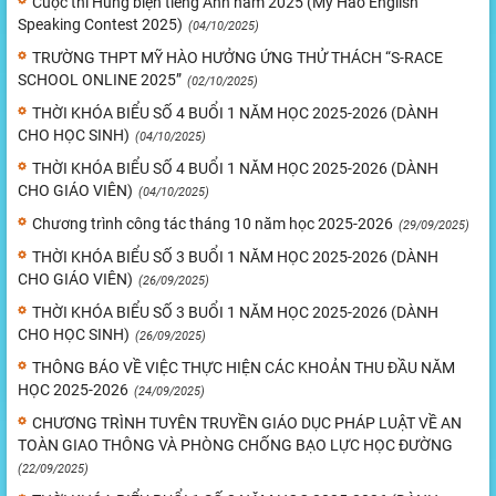
Cuộc thi Hùng biện tiếng Anh năm 2025 (My Hao English
Speaking Contest 2025)
(04/10/2025)
TRƯỜNG THPT MỸ HÀO HƯỞNG ỨNG THỬ THÁCH “S-RACE
SCHOOL ONLINE 2025”
(02/10/2025)
THỜI KHÓA BIỂU SỐ 4 BUỔI 1 NĂM HỌC 2025-2026 (DÀNH
CHO HỌC SINH)
(04/10/2025)
THỜI KHÓA BIỂU SỐ 4 BUỔI 1 NĂM HỌC 2025-2026 (DÀNH
CHO GIÁO VIÊN)
(04/10/2025)
Chương trình công tác tháng 10 năm học 2025-2026
(29/09/2025)
THỜI KHÓA BIỂU SỐ 3 BUỔI 1 NĂM HỌC 2025-2026 (DÀNH
CHO GIÁO VIÊN)
(26/09/2025)
THỜI KHÓA BIỂU SỐ 3 BUỔI 1 NĂM HỌC 2025-2026 (DÀNH
CHO HỌC SINH)
(26/09/2025)
THÔNG BÁO VỀ VIỆC THỰC HIỆN CÁC KHOẢN THU ĐẦU NĂM
HỌC 2025-2026
(24/09/2025)
CHƯƠNG TRÌNH TUYÊN TRUYỀN GIÁO DỤC PHÁP LUẬT VỀ AN
TOÀN GIAO THÔNG VÀ PHÒNG CHỐNG BẠO LỰC HỌC ĐƯỜNG
(22/09/2025)