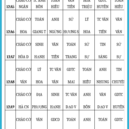
CHÀO CỜ
TC ANH
TOÁN
VĂN
HÓA
GDTC
TOÁN
12A5
NGÂN
BỐN
HIẾU
TIẾN
TRIỆU
HUYỀN
HIẾU
CHÀO CỜ
TOÁN
ANH
SỬ
LÝ
TC VĂN
VĂN
12A6
HOA
GIANG T
NGỪNG
HƯƠNG S
HOA
TIẾN
VÂN
CHÀO CỜ
SINH
VĂN
TOÁN
SỬ
TIN
SỬ
12A7
HÒA Đ
HẠNH
TIẾN
TRANG
SỰ
SÁNG
SỰ
CHÀO CỜ
LÝ
TC VĂN
GDTC
TOÁN
ANH
TIN
12A8
VÂN
HOA
VÂN
MAI
HIẾU
NHUNG
CHUYÊN
CHÀO CỜ
ĐỊA
SINH
TC VĂN
ANH
VĂN
GDTC
12A9
HÀ CN
PHƯỢNG
HẠNH
ĐẠO V
BỐN
ĐẠO V
HUYỀN
CHÀO CỜ
VĂN
GDCD
TOÁN
ANH
TOÁN
GDTC