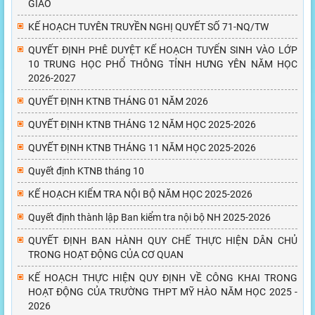
GIÁO
KẾ HOẠCH TUYÊN TRUYỀN NGHỊ QUYẾT SỐ 71-NQ/TW
QUYẾT ĐỊNH PHÊ DUYỆT KẾ HOẠCH TUYỂN SINH VÀO LỚP
10 TRUNG HỌC PHỔ THÔNG TỈNH HƯNG YÊN NĂM HỌC
2026-2027
QUYẾT ĐỊNH KTNB THÁNG 01 NĂM 2026
QUYẾT ĐỊNH KTNB THÁNG 12 NĂM HỌC 2025-2026
QUYẾT ĐỊNH KTNB THÁNG 11 NĂM HỌC 2025-2026
Quyết định KTNB tháng 10
KẾ HOẠCH KIỂM TRA NỘI BỘ NĂM HỌC 2025-2026
Quyết định thành lập Ban kiểm tra nội bộ NH 2025-2026
QUYẾT ĐỊNH BAN HÀNH QUY CHẾ THỰC HIỆN DÂN CHỦ
TRONG HOẠT ĐỘNG CỦA CƠ QUAN
KẾ HOẠCH THỰC HIỆN QUY ĐỊNH VỀ CÔNG KHAI TRONG
HOẠT ĐỘNG CỦA TRƯỜNG THPT MỸ HÀO NĂM HỌC 2025 -
2026