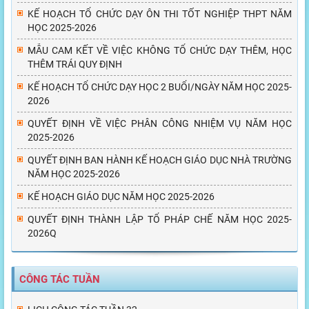
KẾ HOẠCH TỔ CHỨC DẠY ÔN THI TỐT NGHIỆP THPT NĂM
HỌC 2025-2026
MẪU CAM KẾT VỀ VIỆC KHÔNG TỔ CHỨC DẠY THÊM, HỌC
THÊM TRÁI QUY ĐỊNH
KẾ HOẠCH TỔ CHỨC DẠY HỌC 2 BUỔI/NGÀY NĂM HỌC 2025-
2026
QUYẾT ĐỊNH VỀ VIỆC PHÂN CÔNG NHIỆM VỤ NĂM HỌC
2025-2026
QUYẾT ĐỊNH BAN HÀNH KẾ HOẠCH GIÁO DỤC NHÀ TRƯỜNG
NĂM HỌC 2025-2026
KẾ HOẠCH GIÁO DỤC NĂM HỌC 2025-2026
QUYẾT ĐỊNH THÀNH LẬP TỔ PHÁP CHẾ NĂM HỌC 2025-
2026Q
CÔNG TÁC TUẦN