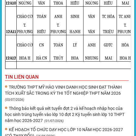
12A10
NGỪNG
VÂN
THOA
HIẾU
NGỪNG
HIẾU
MAI
CHÀO CỜ
TOÁN
ANH
SINH
VĂN
TC HÓA
TC ANH
T.
T.
T.
12A11
PHƯỢNG
HIẾU
PHƯỢNG
HẠNH
VÂN
TRIỆU
PHƯỢNG
CHÀO CỜ
CN
TOÁN
LÝ
ANH
GDTC
HÓA
12A12
HOA H
HÀ CN
THỦY
HOA
NHUNG
MAI
HOA H
TIN LIÊN QUAN
TRƯỜNG THPT MỸ HÀO VINH DANH HỌC SINH ĐẠT THÀNH
TÍCH XUẤT SẮC TRONG KỲ THI TỐT NGHIỆP THPT NĂM 2026
(03/07/2026)
Thông báo kết quả xét tuyển đợt 2 và kế hoạch nhập học của
học sinh trúng tuyển vào lớp 10 đợt 2 Kỳ tuyển sinh lớp 10 THPT
năm học 2026-2027
(01/07/2026)
KẾ HOẠCH TỔ CHỨC DẠY HỌC LỚP 10 NĂM HỌC 2026-2027
(CÓ THAY ĐỔI))