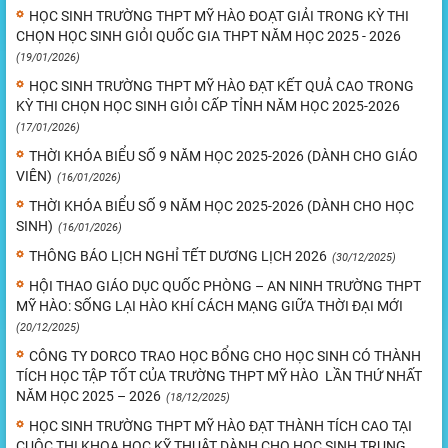
HỌC SINH TRƯỜNG THPT MỸ HÀO ĐOẠT GIẢI TRONG KỲ THI
CHỌN HỌC SINH GIỎI QUỐC GIA THPT NĂM HỌC 2025 - 2026
(19/01/2026)
HỌC SINH TRƯỜNG THPT MỸ HÀO ĐẠT KẾT QUẢ CAO TRONG
KỲ THI CHỌN HỌC SINH GIỎI CẤP TỈNH NĂM HỌC 2025-2026
(17/01/2026)
THỜI KHÓA BIỂU SỐ 9 NĂM HỌC 2025-2026 (DÀNH CHO GIÁO
VIÊN)
(16/01/2026)
THỜI KHÓA BIỂU SỐ 9 NĂM HỌC 2025-2026 (DÀNH CHO HỌC
SINH)
(16/01/2026)
THÔNG BÁO LỊCH NGHỈ TẾT DƯƠNG LỊCH 2026
(30/12/2025)
HỘI THAO GIÁO DỤC QUỐC PHÒNG – AN NINH TRƯỜNG THPT
MỸ HÀO: SỐNG LẠI HÀO KHÍ CÁCH MẠNG GIỮA THỜI ĐẠI MỚI
(20/12/2025)
CÔNG TY DORCO TRAO HỌC BỔNG CHO HỌC SINH CÓ THÀNH
TÍCH HỌC TẬP TỐT CỦA TRƯỜNG THPT MỸ HÀO LẦN THỨ NHẤT
NĂM HỌC 2025 – 2026
(18/12/2025)
HỌC SINH TRƯỜNG THPT MỸ HÀO ĐẠT THÀNH TÍCH CAO TẠI
CUỘC THI KHOA HỌC KỸ THUẬT DÀNH CHO HỌC SINH TRUNG