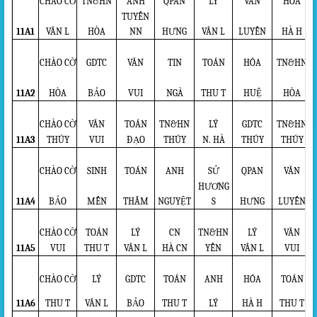
CHÀO CỜ
TN&HN
ANH
QPAN
LÝ
VĂN
HÓA
TUYẾN
11A1
VÂN L
HÒA
NN
HƯNG
VÂN L
LUYẾN
HÀ H
CHÀO CỜ
GDTC
VĂN
TIN
TOÁN
HÓA
TN&HN
11A2
HÒA
BẢO
VUI
NGÀ
THU T
HUỆ
HÒA
CHÀO CỜ
VĂN
TOÁN
TN&HN
LÝ
GDTC
TN&HN
11A3
THÚY
VUI
ĐẠO
THÚY
N. HÀ
THÚY
THÚY
CHÀO CỜ
SINH
TOÁN
ANH
SỬ
QPAN
VĂN
HƯƠNG
11A4
BẢO
MẾN
THẮM
NGUYỆT
S
HƯNG
LUYẾN
CHÀO CỜ
TOÁN
LÝ
CN
TN&HN
LÝ
VĂN
11A5
VUI
THU T
VÂN L
HÀ CN
YẾN
VÂN L
VUI
CHÀO CỜ
LÝ
GDTC
TOÁN
ANH
HÓA
TOÁN
11A6
THU T
VÂN L
BẢO
THU T
LÝ
HÀ H
THU T