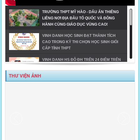
TRƯỜNG THPT MỸ HÀO - DẤU ẤN THIÊNG
LIÊNG NƠI ĐỊA ĐẦU TỔ QUỐC VÀ ĐỒNG
HÀNH CÙNG GIÁO DỤC VÙNG CAO!
VINH DANH HỌC SINH ĐẠT THÀNH TÍCH
CAO TRONG KỲ THI CHỌN HỌC SINH GIỎI
CẤP TỈNH THPT
VINH DANH HS ĐỖ ĐH TRÊN 24 ĐIỂM TRÊN
ĐỊA BÀN TX MỸ HÀO-NĂM 2023
THƯ VIỆN ẢNH
MỸ HÀO VINH DANH HỌC SINH GIỎI CẤP
TỈNH NĂM HỌC 2023-2024
TIẾT MỤC ĐOẠT GIẢI NHẤT DÂN VŨ CÔNG
ĐOÀN NGÀNH GD_CĐ TRƯỜNG THPT MỸ
HÀO
MỸ HÀO - ĐIỂM SÁNG TRONG CHUYỂN ĐỔI
SỐ