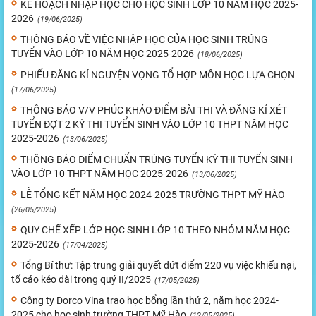
KẾ HOẠCH NHẬP HỌC CHO HỌC SINH LỚP 10 NĂM HỌC 2025-
2026
(19/06/2025)
THÔNG BÁO VỀ VIỆC NHẬP HỌC CỦA HỌC SINH TRÚNG
TUYỂN VÀO LỚP 10 NĂM HỌC 2025-2026
(18/06/2025)
PHIẾU ĐĂNG KÍ NGUYỆN VỌNG TỔ HỢP MÔN HỌC LỰA CHỌN
(17/06/2025)
THÔNG BÁO V/V PHÚC KHẢO ĐIỂM BÀI THI VÀ ĐĂNG KÍ XÉT
TUYỂN ĐỢT 2 KỲ THI TUYỂN SINH VÀO LỚP 10 THPT NĂM HỌC
2025-2026
(13/06/2025)
THÔNG BÁO ĐIỂM CHUẨN TRÚNG TUYỂN KỲ THI TUYỂN SINH
VÀO LỚP 10 THPT NĂM HỌC 2025-2026
(13/06/2025)
LỄ TỔNG KẾT NĂM HỌC 2024-2025 TRƯỜNG THPT MỸ HÀO
(26/05/2025)
QUY CHẾ XẾP LỚP HỌC SINH LỚP 10 THEO NHÓM NĂM HỌC
2025-2026
(17/04/2025)
Tổng Bí thư: Tập trung giải quyết dứt điểm 220 vụ việc khiếu nại,
tố cáo kéo dài trong quý II/2025
(17/05/2025)
Công ty Dorco Vina trao học bổng lần thứ 2, năm học 2024-
2025 cho học sinh trường THPT Mỹ Hào
(12/05/2025)