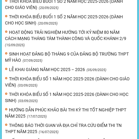
THỜI KHÓA BIỂU BUỔI 1 SỐ 2 NĂM HỌC 2025-2026 (DÀNH
CHO GIÁO VIÊN)
(20/09/2025)
THỜI KHÓA BIỂU BUỔI 1 SỐ 2 NĂM HỌC 2025-2026 (DÀNH
CHO HỌC SINH)
(20/09/2025)
HOẠT ĐỘNG TRẢI NGHIỆM HƯỚNG TỚI KỶ NIỆM 80 NĂM
CÁCH MẠNG THÁNG TÁM THÀNH CÔNG VÀ QUỐC KHÁNH 2/9
(15/09/2025)
SINH HOẠT ĐẢNG BỘ THÁNG 9 CỦA ĐẢNG BỘ TRƯỜNG THPT
MỸ HÀO
(07/09/2025)
LỄ KHAI GIẢNG NĂM HỌC 2025 – 2026
(05/09/2025)
THỜI KHÓA BIỂU SỐ 1 NĂM HỌC 2025-2026 (DÀNH CHO GIÁO
VIÊN)
(03/09/2025)
THỜI KHÓA BIỂU SỐ 1 NĂM HỌC 2025-2026 (DÀNH CHO HỌC
SINH)
(03/09/2025)
HƯỚNG DẪN PHÚC KHẢO BÀI THI KỲ THI TỐT NGHIỆP THPT
NĂM 2025
(17/07/2025)
THÔNG BÁO THỜI GIAN VÀ ĐỊA CHỈ TRA CỨU ĐIỂM THI TN
THPT NĂM 2025
(16/07/2025)