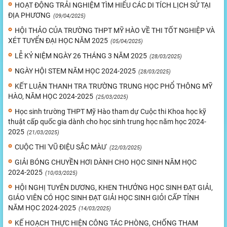
HOẠT ĐỘNG TRẢI NGHIỆM TÌM HIỂU CÁC DI TÍCH LỊCH SỬ TẠI
ĐỊA PHƯƠNG
(09/04/2025)
HỘI THẢO CỦA TRƯỜNG THPT MỸ HÀO VỀ THI TỐT NGHIỆP VÀ
XÉT TUYỂN ĐẠI HỌC NĂM 2025
(05/04/2025)
LỄ KỶ NIỆM NGÀY 26 THÁNG 3 NĂM 2025
(28/03/2025)
NGÀY HỘI STEM NĂM HỌC 2024-2025
(28/03/2025)
KẾT LUẬN THANH TRA TRƯỜNG TRUNG HỌC PHỔ THÔNG MỸ
HÀO, NĂM HỌC 2024-2025
(25/03/2025)
Học sinh trường THPT Mỹ Hào tham dự Cuộc thi Khoa học kỹ
thuật cấp quốc gia dành cho học sinh trung học năm học 2024-
2025
(21/03/2025)
CUỘC THI 'VŨ ĐIỆU SẮC MÀU'
(22/03/2025)
GIẢI BÓNG CHUYỀN HƠI DÀNH CHO HỌC SINH NĂM HỌC
2024-2025
(10/03/2025)
HỘI NGHỊ TUYÊN DƯƠNG, KHEN THƯỞNG HỌC SINH ĐẠT GIẢI,
GIÁO VIÊN CÓ HỌC SINH ĐẠT GIẢI HỌC SINH GIỎI CẤP TỈNH
NĂM HỌC 2024-2025
(14/03/2025)
KẾ HOẠCH THỰC HIỆN CÔNG TÁC PHÒNG, CHỐNG THAM