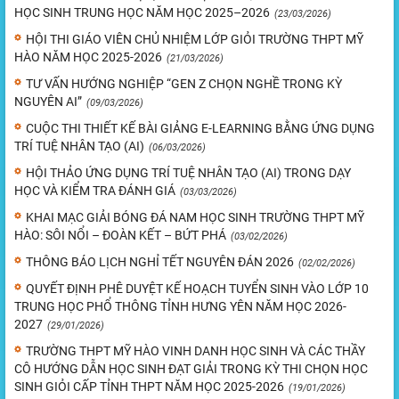
HỌC SINH TRUNG HỌC NĂM HỌC 2025–2026
(23/03/2026)
HỘI THI GIÁO VIÊN CHỦ NHIỆM LỚP GIỎI TRƯỜNG THPT MỸ
HÀO NĂM HỌC 2025-2026
(21/03/2026)
TƯ VẤN HƯỚNG NGHIỆP “GEN Z CHỌN NGHỀ TRONG KỲ
NGUYÊN AI”
(09/03/2026)
CUỘC THI THIẾT KẾ BÀI GIẢNG E-LEARNING BẰNG ỨNG DỤNG
TRÍ TUỆ NHÂN TẠO (AI)
(06/03/2026)
HỘI THẢO ỨNG DỤNG TRÍ TUỆ NHÂN TẠO (AI) TRONG DẠY
HỌC VÀ KIỂM TRA ĐÁNH GIÁ
(03/03/2026)
KHAI MẠC GIẢI BÓNG ĐÁ NAM HỌC SINH TRƯỜNG THPT MỸ
HÀO: SÔI NỔI – ĐOÀN KẾT – BỨT PHÁ
(03/02/2026)
THÔNG BÁO LỊCH NGHỈ TẾT NGUYÊN ĐÁN 2026
(02/02/2026)
QUYẾT ĐỊNH PHÊ DUYỆT KẾ HOẠCH TUYỂN SINH VÀO LỚP 10
TRUNG HỌC PHỔ THÔNG TỈNH HƯNG YÊN NĂM HỌC 2026-
2027
(29/01/2026)
TRƯỜNG THPT MỸ HÀO VINH DANH HỌC SINH VÀ CÁC THẦY
CÔ HƯỚNG DẪN HỌC SINH ĐẠT GIẢI TRONG KỲ THI CHỌN HỌC
SINH GIỎI CẤP TỈNH THPT NĂM HỌC 2025-2026
(19/01/2026)