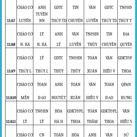
CHÀO CỜ
ANH
GDTC
TIN
VĂN
GDTC
TN&HN
TUYẾN
11A7
LUYẾN
NN
THỦY TD
CHUYÊN
LUYẾN
THỦY TD
THỦY TD
CHÀO CỜ
LÝ
ANH
VĂN
TN&HN
TIN
ĐỊA
11A8
N. HÀ
N. HÀ
LÝ
LUYẾN
THÙY
CHUYÊN
QUYÊN
CHÀO CỜ
LÝ
GDTC
TN&HN
TOÁN
VĂN
GDKT&PL
11A9
THỦY L
THỦY L
THÚY
THÙY
XUÂN
HIẾU V
THOA
CHÀO CỜ
TOÁN
ANH
TOÁN
VĂN
TOÁN
QPAN
11A10
MẾN
ĐẠO
NGUYỆT
XUÂN
HIẾU V
ĐẠO
HƯNG
CHÀO CỜ
TN&HN
HÓA
GDKT&PL
TOÁN
GDKT&PL
VĂN
11A11
LÝ
LÝ
HÀ H
THOA
THẮM
THOA
HIẾU V
CHÀO CỜ
CN
TOÁN
HÓA
ANH
VĂN
SỬ