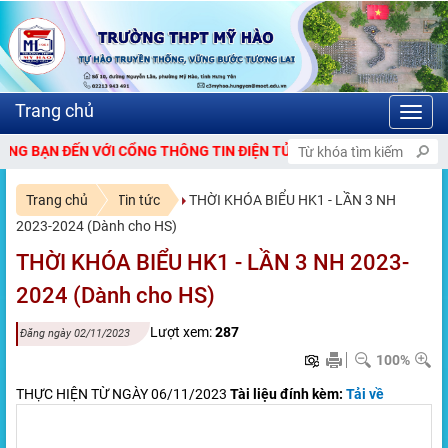
Toggl
navig
 VỚI CỔNG THÔNG TIN ĐIỆN TỬ TRƯỜNG THPT MỸ HÀO.
Trang chủ
Tin tức
THỜI KHÓA BIỂU HK1 - LẦN 3 NH
2023-2024 (Dành cho HS)
THỜI KHÓA BIỂU HK1 - LẦN 3 NH 2023-
2024 (Dành cho HS)
Lượt xem:
287
Đăng ngày 02/11/2023
100%
THỰC HIỆN TỪ NGÀY 06/11/2023
Tài liệu đính kèm:
Tải về