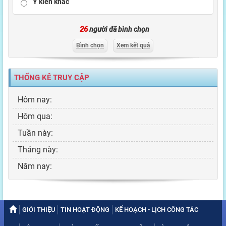
Ý kiến khác
26
người đã bình chọn
Bình chọn
Xem kết quả
THỐNG KÊ TRUY CẬP
Hôm nay:
Hôm qua:
Tuần này:
Tháng này:
Năm nay:
GIỚI THIỆU
TIN HOẠT ĐỘNG
KẾ HOẠCH - LỊCH CÔNG TÁC