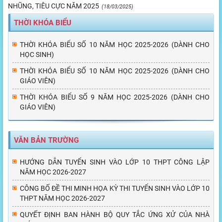
NHŨNG, TIÊU CỰC NĂM 2025
(18/03/2025)
THỜI KHÓA BIỂU
THỜI KHÓA BIỂU SỐ 10 NĂM HỌC 2025-2026 (DÀNH CHO
HỌC SINH)
THỜI KHÓA BIỂU SỐ 10 NĂM HỌC 2025-2026 (DÀNH CHO
GIÁO VIÊN)
THỜI KHÓA BIỂU SỐ 9 NĂM HỌC 2025-2026 (DÀNH CHO
GIÁO VIÊN)
VĂN BẢN TRƯỜNG
HƯỚNG DẪN TUYỂN SINH VÀO LỚP 10 THPT CÔNG LẬP
NĂM HỌC 2026-2027
CÔNG BỐ ĐỀ THI MINH HỌA KỲ THI TUYỂN SINH VÀO LỚP 10
THPT NĂM HỌC 2026-2027
QUYẾT ĐỊNH BAN HÀNH BỘ QUY TẮC ỨNG XỬ CỦA NHÀ