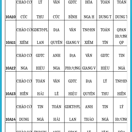
CHÀO CỜ
LÝ
VĂN
GDTC
HÓA
TOÁN
TOÁN
10A10
CÚC
THU
CÚC
BÌNH
NGA H
DUNG T
DUNG T
CHÀO CỜ
GDKT&PL
ĐỊA
VĂN
TN&HN
TOÁN
QPAN
HƯƠNG
10A11
XIÊM
LAN
QUYÊN
GIANG V
XIÊM
TÍN
QP
CHÀO CỜ
GDTC
ANH
ĐỊA
VĂN
GDTC
TIN
10A12
NGA
HIỆU
NGA
PHƯỢNG
GIANG V
HIỆU
NGÀ
CHÀO CỜ
TOÁN
VĂN
GDTC
ĐỊA
LÝ
TN&HN
10A13
HIỀN
HẢI
LÊ
HIỆU
QUYÊN
THU
HIỀN
CHÀO CỜ
TIN
TOÁN
GDKT&PL
ANH
TIN
LÝ
10A14
DUNG
NGÀ
HẢI
LAN
THẢO
NGÀ
HƯỜNG