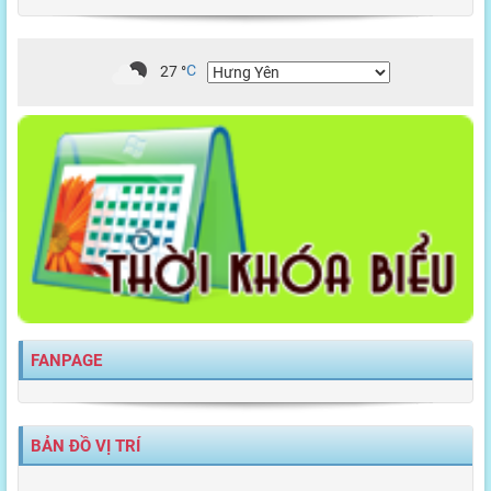
27
°
C
FANPAGE
BẢN ĐỒ VỊ TRÍ