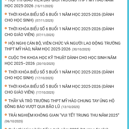
HỘI THI GIÁO VIÊN DẠY GIỎI TRƯỜNG THPT MỸ HÀO NĂM
HỌC 2025-2026
(15/11/2025)
THỜI KHÓA BIỂU SỐ 6 BUỔI 1 NĂM HỌC 2025-2026 (DÀNH
CHO HỌC SINH)
(07/11/2025)
THỜI KHÓA BIỂU SỐ 6 BUỔI 1 NĂM HỌC 2025-2026 (DÀNH
CHO GIÁO VIÊN)
(07/11/2025)
HỘI NGHỊ CÁN BỘ, VIÊN CHỨC VÀ NGƯỜI LAO ĐỘNG TRƯỜNG
THPT MỸ HÀO, NĂM HỌC 2025-2026
(30/10/2025)
CUỘC THI KHOA HỌC KỸ THUẬT DÀNH CHO HỌC SINH NĂM
HỌC 2025–2026
(20/10/2025)
THỜI KHÓA BIỂU SỐ 5 BUỔI 1 NĂM HỌC 2025-2026 (DÀNH
CHO HỌC SINH)
(17/10/2025)
THỜI KHÓA BIỂU SỐ 5 BUỔI 1 NĂM HỌC 2025-2026 (DÀNH
CHO GIÁO VIÊN)
(17/10/2025)
THẦY VÀ TRÒ TRƯỜNG THPT MỸ HÀO CHUNG TAY ỦNG HỘ
ĐỒNG BÀO VƯỢT QUA BÃO LŨ
(13/10/2025)
TRẢI NGHIỆM KHÔNG GIAN “VUI TẾT TRUNG THU NĂM 2025”
(06/10/2025)