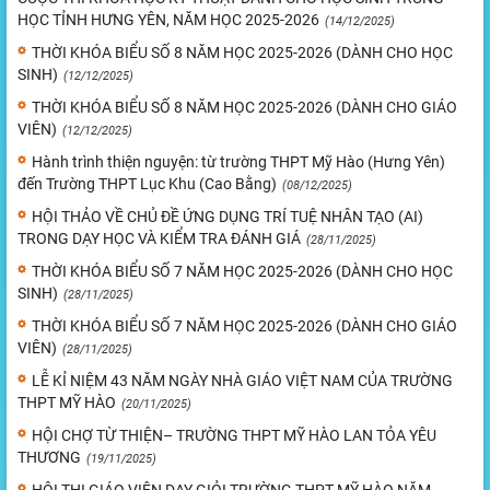
HỌC TỈNH HƯNG YÊN, NĂM HỌC 2025-2026
(14/12/2025)
THỜI KHÓA BIỂU SỐ 8 NĂM HỌC 2025-2026 (DÀNH CHO HỌC
SINH)
(12/12/2025)
THỜI KHÓA BIỂU SỐ 8 NĂM HỌC 2025-2026 (DÀNH CHO GIÁO
VIÊN)
(12/12/2025)
Hành trình thiện nguyện: từ trường THPT Mỹ Hào (Hưng Yên)
đến Trường THPT Lục Khu (Cao Bằng)
(08/12/2025)
HỘI THẢO VỀ CHỦ ĐỀ ỨNG DỤNG TRÍ TUỆ NHÂN TẠO (AI)
TRONG DẠY HỌC VÀ KIỂM TRA ĐÁNH GIÁ
(28/11/2025)
THỜI KHÓA BIỂU SỐ 7 NĂM HỌC 2025-2026 (DÀNH CHO HỌC
SINH)
(28/11/2025)
THỜI KHÓA BIỂU SỐ 7 NĂM HỌC 2025-2026 (DÀNH CHO GIÁO
VIÊN)
(28/11/2025)
LỄ KỈ NIỆM 43 NĂM NGÀY NHÀ GIÁO VIỆT NAM CỦA TRƯỜNG
THPT MỸ HÀO
(20/11/2025)
HỘI CHỢ TỪ THIỆN– TRƯỜNG THPT MỸ HÀO LAN TỎA YÊU
THƯƠNG
(19/11/2025)