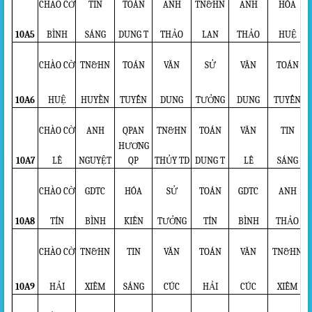
CHÀO CỜ
TIN
TOÁN
ANH
TN&HN
ANH
HÓA
10A5
BÌNH
SÁNG
DUNG T
THẢO
LAN
THẢO
HUỆ
CHÀO CỜ
TN&HN
TOÁN
VĂN
SỬ
VĂN
TOÁN
10A6
HUỆ
HUYỀN
TUYẾN
DUNG
TƯỞNG
DUNG
TUYẾN
CHÀO CỜ
ANH
QPAN
TN&HN
TOÁN
VĂN
TIN
HƯƠNG
10A7
LÊ
NGUYỆT
QP
THỦY TD
DUNG T
LÊ
SÁNG
CHÀO CỜ
GDTC
HÓA
SỬ
TOÁN
GDTC
ANH
10A8
TÍN
BÌNH
KIÊN
TƯỞNG
TÍN
BÌNH
THẢO
CHÀO CỜ
TN&HN
TIN
VĂN
TOÁN
VĂN
TN&HN
10A9
HẢI
XIÊM
SÁNG
CÚC
HẢI
CÚC
XIÊM