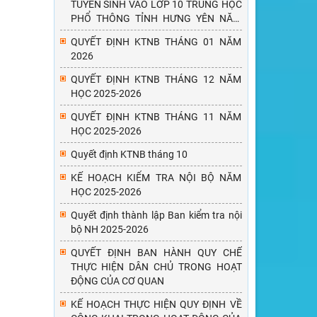
TUYỂN SINH VÀO LỚP 10 TRUNG HỌC
PHỔ THÔNG TỈNH HƯNG YÊN NĂM
HỌC 2026-2027
QUYẾT ĐỊNH KTNB THÁNG 01 NĂM
2026
QUYẾT ĐỊNH KTNB THÁNG 12 NĂM
HỌC 2025-2026
QUYẾT ĐỊNH KTNB THÁNG 11 NĂM
HỌC 2025-2026
Quyết định KTNB tháng 10
KẾ HOẠCH KIỂM TRA NỘI BỘ NĂM
HỌC 2025-2026
Quyết định thành lập Ban kiểm tra nội
bộ NH 2025-2026
QUYẾT ĐỊNH BAN HÀNH QUY CHẾ
THỰC HIỆN DÂN CHỦ TRONG HOẠT
ĐỘNG CỦA CƠ QUAN
KẾ HOẠCH THỰC HIỆN QUY ĐỊNH VỀ