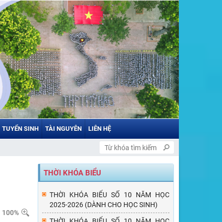
TUYỂN SINH
TÀI NGUYÊN
LIÊN HỆ
THỜI KHÓA BIỂU
THỜI KHÓA BIỂU SỐ 10 NĂM HỌC
2025-2026 (DÀNH CHO HỌC SINH)
100%
THỜI KHÓA BIỂU SỐ 10 NĂM HỌC