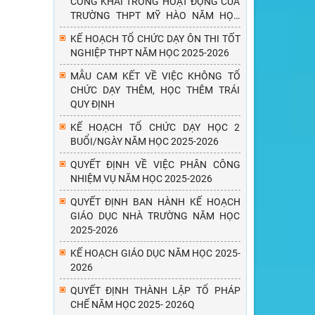
CÔNG KHAI TRONG HOẠT ĐỘNG CỦA
TRƯỜNG THPT MỸ HÀO NĂM HỌC
2025 - 2026
KẾ HOẠCH TỔ CHỨC DẠY ÔN THI TỐT
NGHIỆP THPT NĂM HỌC 2025-2026
MẪU CAM KẾT VỀ VIỆC KHÔNG TỔ
CHỨC DẠY THÊM, HỌC THÊM TRÁI
QUY ĐỊNH
KẾ HOẠCH TỔ CHỨC DẠY HỌC 2
BUỔI/NGÀY NĂM HỌC 2025-2026
QUYẾT ĐỊNH VỀ VIỆC PHÂN CÔNG
NHIỆM VỤ NĂM HỌC 2025-2026
QUYẾT ĐỊNH BAN HÀNH KẾ HOẠCH
GIÁO DỤC NHÀ TRƯỜNG NĂM HỌC
2025-2026
KẾ HOẠCH GIÁO DỤC NĂM HỌC 2025-
2026
QUYẾT ĐỊNH THÀNH LẬP TỔ PHÁP
CHẾ NĂM HỌC 2025- 2026Q