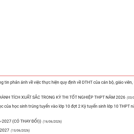
KHAI GIẢNG NĂM HỌC 2020-2021
LỄ KỶ NIỆM 38 NĂM NGÀY NHÀ GIÁO VIỆ
g tin phản ánh về việc thực hiện quy định về DTHT của cán bộ, giáo viên,
ÀNH TÍCH XUẤT SẮC TRONG KỲ THI TỐT NGHIỆP THPT NĂM 2026
(03/
c của học sinh trúng tuyển vào lớp 10 đợt 2 Kỳ tuyển sinh lớp 10 THPT 
2027 (CÓ THAY ĐỔI))
(16/06/2026)
-2027
(15/06/2026)