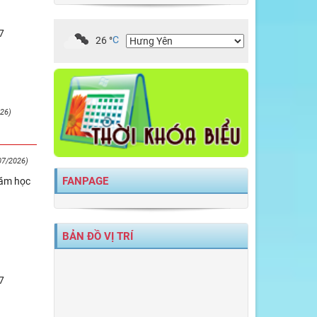
7
26
°
C
26)
07/2026)
FANPAGE
năm học
BẢN ĐỒ VỊ TRÍ
7