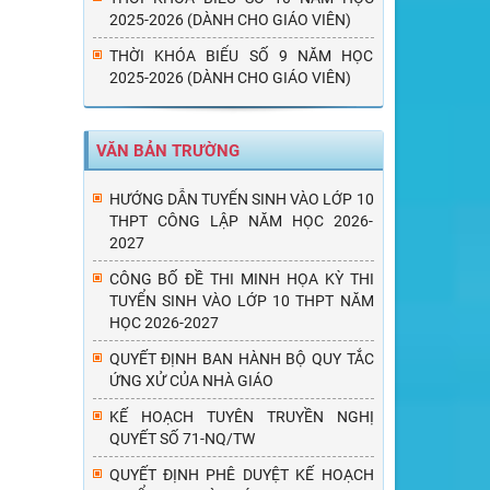
2025-2026 (DÀNH CHO GIÁO VIÊN)
THỜI KHÓA BIỂU SỐ 9 NĂM HỌC
2025-2026 (DÀNH CHO GIÁO VIÊN)
VĂN BẢN TRƯỜNG
HƯỚNG DẪN TUYỂN SINH VÀO LỚP 10
THPT CÔNG LẬP NĂM HỌC 2026-
2027
CÔNG BỐ ĐỀ THI MINH HỌA KỲ THI
TUYỂN SINH VÀO LỚP 10 THPT NĂM
HỌC 2026-2027
QUYẾT ĐỊNH BAN HÀNH BỘ QUY TẮC
ỨNG XỬ CỦA NHÀ GIÁO
KẾ HOẠCH TUYÊN TRUYỀN NGHỊ
QUYẾT SỐ 71-NQ/TW
QUYẾT ĐỊNH PHÊ DUYỆT KẾ HOẠCH