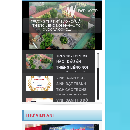
TRƯỜNG THPT MỸ HÀO - DẤU ẤN
THIÊNG LIÊNG NƠI ĐỊA ĐẦU TỔ
QUỐC VÀ ĐỒNG...
TRƯỜNG THPT MỸ
HÀO - DẤU ẤN
THIÊNG LIÊNG NƠI
ĐỊA ĐẦU TỔ QUỐC
VINH DANH HỌC
VÀ ĐỒNG HÀNH
SINH ĐẠT THÀNH
CÙNG GIÁO DỤC
TÍCH CAO TRONG
VÙNG CAO!
KỲ THI CHỌN HỌC
VINH DANH HS ĐỖ
SINH GIỎI CẤP TỈNH
ĐH TRÊN 24 ĐIỂM
THPT
TRÊN ĐỊA BÀN TX
THƯ VIỆN ẢNH
MỸ HÀO-NĂM 2023
MỸ HÀO VINH DANH
HỌC SINH GIỎI CẤP