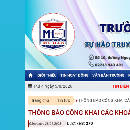
GIỚI THIỆU
TIN HOẠT ĐỘNG
VĂN BẢN TRƯỜNG
CHÀO MỪNG BẠN ĐẾN VỚI CỔNG THÔNG TIN ĐIỆN TỬ TRƯỜNG
Thứ 4 Ngày 5/8/2026
Trang chủ
Tin tức
THÔNG BÁO CÔNG KHAI CÁ
THÔNG BÁO CÔNG KHAI CÁC KHO
Lượt xem:
270
Đăng ngày 23/09/2023