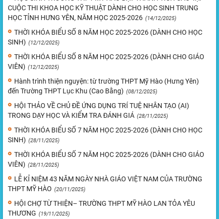
CUỘC THI KHOA HỌC KỸ THUẬT DÀNH CHO HỌC SINH TRUNG
HỌC TỈNH HƯNG YÊN, NĂM HỌC 2025-2026
(14/12/2025)
THỜI KHÓA BIỂU SỐ 8 NĂM HỌC 2025-2026 (DÀNH CHO HỌC
SINH)
(12/12/2025)
THỜI KHÓA BIỂU SỐ 8 NĂM HỌC 2025-2026 (DÀNH CHO GIÁO
VIÊN)
(12/12/2025)
Hành trình thiện nguyện: từ trường THPT Mỹ Hào (Hưng Yên)
đến Trường THPT Lục Khu (Cao Bằng)
(08/12/2025)
HỘI THẢO VỀ CHỦ ĐỀ ỨNG DỤNG TRÍ TUỆ NHÂN TẠO (AI)
TRONG DẠY HỌC VÀ KIỂM TRA ĐÁNH GIÁ
(28/11/2025)
THỜI KHÓA BIỂU SỐ 7 NĂM HỌC 2025-2026 (DÀNH CHO HỌC
SINH)
(28/11/2025)
THỜI KHÓA BIỂU SỐ 7 NĂM HỌC 2025-2026 (DÀNH CHO GIÁO
VIÊN)
(28/11/2025)
LỄ KỈ NIỆM 43 NĂM NGÀY NHÀ GIÁO VIỆT NAM CỦA TRƯỜNG
THPT MỸ HÀO
(20/11/2025)
HỘI CHỢ TỪ THIỆN– TRƯỜNG THPT MỸ HÀO LAN TỎA YÊU
THƯƠNG
(19/11/2025)