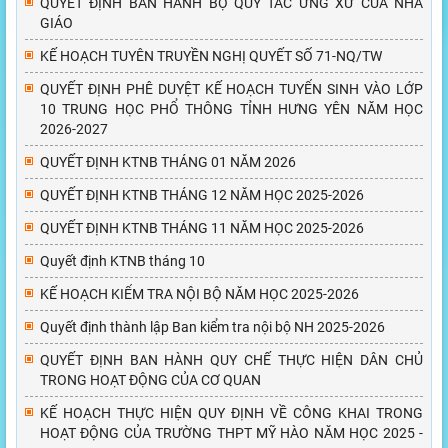
QUYẾT ĐỊNH BAN HÀNH BỘ QUY TẮC ỨNG XỬ CỦA NHÀ
GIÁO
KẾ HOẠCH TUYÊN TRUYỀN NGHỊ QUYẾT SỐ 71-NQ/TW
QUYẾT ĐỊNH PHÊ DUYỆT KẾ HOẠCH TUYỂN SINH VÀO LỚP
10 TRUNG HỌC PHỔ THÔNG TỈNH HƯNG YÊN NĂM HỌC
2026-2027
QUYẾT ĐỊNH KTNB THÁNG 01 NĂM 2026
QUYẾT ĐỊNH KTNB THÁNG 12 NĂM HỌC 2025-2026
QUYẾT ĐỊNH KTNB THÁNG 11 NĂM HỌC 2025-2026
Quyết định KTNB tháng 10
KẾ HOẠCH KIỂM TRA NỘI BỘ NĂM HỌC 2025-2026
Quyết định thành lập Ban kiểm tra nội bộ NH 2025-2026
QUYẾT ĐỊNH BAN HÀNH QUY CHẾ THỰC HIỆN DÂN CHỦ
TRONG HOẠT ĐỘNG CỦA CƠ QUAN
KẾ HOẠCH THỰC HIỆN QUY ĐỊNH VỀ CÔNG KHAI TRONG
HOẠT ĐỘNG CỦA TRƯỜNG THPT MỸ HÀO NĂM HỌC 2025 -