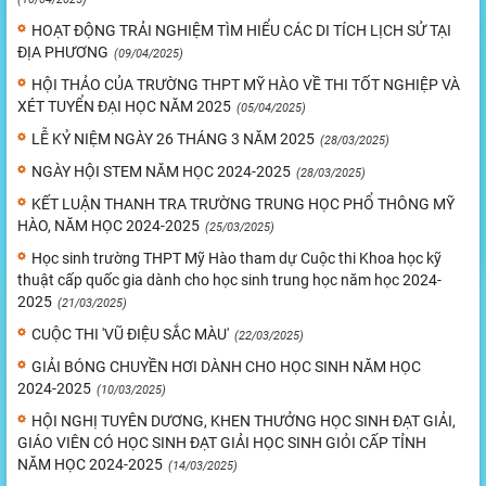
HOẠT ĐỘNG TRẢI NGHIỆM TÌM HIỂU CÁC DI TÍCH LỊCH SỬ TẠI
ĐỊA PHƯƠNG
(09/04/2025)
HỘI THẢO CỦA TRƯỜNG THPT MỸ HÀO VỀ THI TỐT NGHIỆP VÀ
XÉT TUYỂN ĐẠI HỌC NĂM 2025
(05/04/2025)
LỄ KỶ NIỆM NGÀY 26 THÁNG 3 NĂM 2025
(28/03/2025)
NGÀY HỘI STEM NĂM HỌC 2024-2025
(28/03/2025)
KẾT LUẬN THANH TRA TRƯỜNG TRUNG HỌC PHỔ THÔNG MỸ
HÀO, NĂM HỌC 2024-2025
(25/03/2025)
Học sinh trường THPT Mỹ Hào tham dự Cuộc thi Khoa học kỹ
thuật cấp quốc gia dành cho học sinh trung học năm học 2024-
2025
(21/03/2025)
CUỘC THI 'VŨ ĐIỆU SẮC MÀU'
(22/03/2025)
GIẢI BÓNG CHUYỀN HƠI DÀNH CHO HỌC SINH NĂM HỌC
2024-2025
(10/03/2025)
HỘI NGHỊ TUYÊN DƯƠNG, KHEN THƯỞNG HỌC SINH ĐẠT GIẢI,
GIÁO VIÊN CÓ HỌC SINH ĐẠT GIẢI HỌC SINH GIỎI CẤP TỈNH
NĂM HỌC 2024-2025
(14/03/2025)