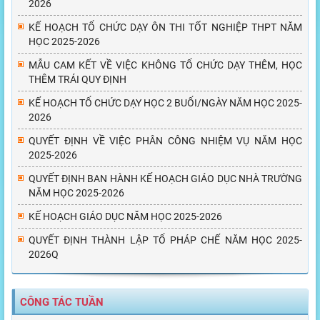
2026
KẾ HOẠCH TỔ CHỨC DẠY ÔN THI TỐT NGHIỆP THPT NĂM
HỌC 2025-2026
MẪU CAM KẾT VỀ VIỆC KHÔNG TỔ CHỨC DẠY THÊM, HỌC
THÊM TRÁI QUY ĐỊNH
KẾ HOẠCH TỔ CHỨC DẠY HỌC 2 BUỔI/NGÀY NĂM HỌC 2025-
2026
QUYẾT ĐỊNH VỀ VIỆC PHÂN CÔNG NHIỆM VỤ NĂM HỌC
2025-2026
QUYẾT ĐỊNH BAN HÀNH KẾ HOẠCH GIÁO DỤC NHÀ TRƯỜNG
NĂM HỌC 2025-2026
KẾ HOẠCH GIÁO DỤC NĂM HỌC 2025-2026
QUYẾT ĐỊNH THÀNH LẬP TỔ PHÁP CHẾ NĂM HỌC 2025-
2026Q
CÔNG TÁC TUẦN