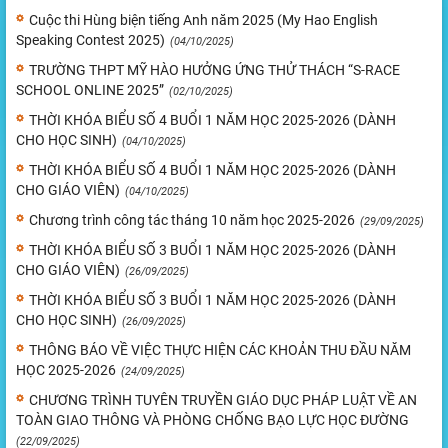
Cuộc thi Hùng biện tiếng Anh năm 2025 (My Hao English
Speaking Contest 2025)
(04/10/2025)
TRƯỜNG THPT MỸ HÀO HƯỞNG ỨNG THỬ THÁCH “S-RACE
SCHOOL ONLINE 2025”
(02/10/2025)
THỜI KHÓA BIỂU SỐ 4 BUỔI 1 NĂM HỌC 2025-2026 (DÀNH
CHO HỌC SINH)
(04/10/2025)
THỜI KHÓA BIỂU SỐ 4 BUỔI 1 NĂM HỌC 2025-2026 (DÀNH
CHO GIÁO VIÊN)
(04/10/2025)
Chương trình công tác tháng 10 năm học 2025-2026
(29/09/2025)
THỜI KHÓA BIỂU SỐ 3 BUỔI 1 NĂM HỌC 2025-2026 (DÀNH
CHO GIÁO VIÊN)
(26/09/2025)
THỜI KHÓA BIỂU SỐ 3 BUỔI 1 NĂM HỌC 2025-2026 (DÀNH
CHO HỌC SINH)
(26/09/2025)
THÔNG BÁO VỀ VIỆC THỰC HIỆN CÁC KHOẢN THU ĐẦU NĂM
HỌC 2025-2026
(24/09/2025)
CHƯƠNG TRÌNH TUYÊN TRUYỀN GIÁO DỤC PHÁP LUẬT VỀ AN
TOÀN GIAO THÔNG VÀ PHÒNG CHỐNG BẠO LỰC HỌC ĐƯỜNG
(22/09/2025)