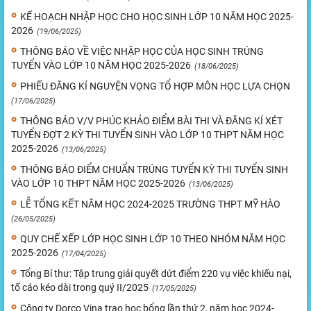
KẾ HOẠCH NHẬP HỌC CHO HỌC SINH LỚP 10 NĂM HỌC 2025-
2026
(19/06/2025)
THÔNG BÁO VỀ VIỆC NHẬP HỌC CỦA HỌC SINH TRÚNG
TUYỂN VÀO LỚP 10 NĂM HỌC 2025-2026
(18/06/2025)
PHIẾU ĐĂNG KÍ NGUYỆN VỌNG TỔ HỢP MÔN HỌC LỰA CHỌN
(17/06/2025)
THÔNG BÁO V/V PHÚC KHẢO ĐIỂM BÀI THI VÀ ĐĂNG KÍ XÉT
TUYỂN ĐỢT 2 KỲ THI TUYỂN SINH VÀO LỚP 10 THPT NĂM HỌC
2025-2026
(13/06/2025)
THÔNG BÁO ĐIỂM CHUẨN TRÚNG TUYỂN KỲ THI TUYỂN SINH
VÀO LỚP 10 THPT NĂM HỌC 2025-2026
(13/06/2025)
LỄ TỔNG KẾT NĂM HỌC 2024-2025 TRƯỜNG THPT MỸ HÀO
(26/05/2025)
QUY CHẾ XẾP LỚP HỌC SINH LỚP 10 THEO NHÓM NĂM HỌC
2025-2026
(17/04/2025)
Tổng Bí thư: Tập trung giải quyết dứt điểm 220 vụ việc khiếu nại,
tố cáo kéo dài trong quý II/2025
(17/05/2025)
Công ty Dorco Vina trao học bổng lần thứ 2, năm học 2024-