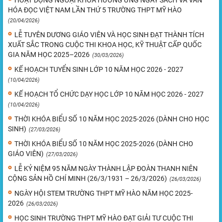
HOẠT ĐỘNG NGOẠI KHÓA HƯỞNG ỨNG NGÀY SÁCH VÀ VĂN
HÓA ĐỌC VIỆT NAM LẦN THỨ 5 TRƯỜNG THPT MỸ HÀO
(20/04/2026)
LỄ TUYÊN DƯƠNG GIÁO VIÊN VÀ HỌC SINH ĐẠT THÀNH TÍCH
XUẤT SẮC TRONG CUỘC THI KHOA HỌC, KỸ THUẬT CẤP QUỐC
GIA NĂM HỌC 2025–2026
(30/03/2026)
KẾ HOẠCH TUYỂN SINH LỚP 10 NĂM HỌC 2026 - 2027
(10/04/2026)
KẾ HOẠCH TỔ CHỨC DẠY HỌC LỚP 10 NĂM HỌC 2026 - 2027
(10/04/2026)
THỜI KHÓA BIỂU SỐ 10 NĂM HỌC 2025-2026 (DÀNH CHO HỌC
SINH)
(27/03/2026)
THỜI KHÓA BIỂU SỐ 10 NĂM HỌC 2025-2026 (DÀNH CHO
GIÁO VIÊN)
(27/03/2026)
LỄ KỶ NIỆM 95 NĂM NGÀY THÀNH LẬP ĐOÀN THANH NIÊN
CỘNG SẢN HỒ CHÍ MINH (26/3/1931 – 26/3/2026)
(26/03/2026)
NGÀY HỘI STEM TRƯỜNG THPT MỸ HÀO NĂM HỌC 2025-
2026
(26/03/2026)
HỌC SINH TRƯỜNG THPT MỸ HÀO ĐẠT GIẢI TƯ CUỘC THI