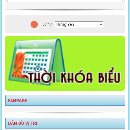
37
°
C
FANPAGE
BẢN ĐỒ VỊ TRÍ