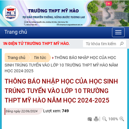
Toggl
navig
TỬ TRƯỜNG THPT MỸ HÀO.
Trang chủ
Tin tức
THÔNG BÁO NHẬP HỌC CỦA HỌC
SINH TRÚNG TUYỂN VÀO LỚP 10 TRƯỜNG THPT MỸ HÀO NĂM
HỌC 2024-2025
THÔNG BÁO NHẬP HỌC CỦA HỌC SINH
TRÚNG TUYỂN VÀO LỚP 10 TRƯỜNG
THPT MỸ HÀO NĂM HỌC 2024-2025
Lượt xem:
749
Đăng ngày 22/06/2024
100%