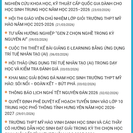
NGHIÊN CỨU KHOA HỌC, KỸ THUẬT CẤP QUỐC GIA DÀNH CHO
HỌC SINH TRUNG HỌC NĂM HỌC 2025–2026
(23/03/2026)
HỘI THI GIÁO VIÊN CHỦ NHIỆM LỚP GIỎI TRƯỜNG THPT MỸ
HÀO NĂM HỌC 2025-2026
(21/03/2026)
TƯ VẤN HƯỚNG NGHIỆP “GEN Z CHỌN NGHỀ TRONG KỲ
NGUYÊN AI”
(09/03/2026)
CUỘC THI THIẾT KẾ BÀI GIẢNG E-LEARNING BẰNG ỨNG DỤNG
TRÍ TUỆ NHÂN TẠO (AI)
(06/03/2026)
HỘI THẢO ỨNG DỤNG TRÍ TUỆ NHÂN TẠO (AI) TRONG DẠY
HỌC VÀ KIỂM TRA ĐÁNH GIÁ
(03/03/2026)
KHAI MẠC GIẢI BÓNG ĐÁ NAM HỌC SINH TRƯỜNG THPT MỸ
HÀO: SÔI NỔI – ĐOÀN KẾT – BỨT PHÁ
(03/02/2026)
THÔNG BÁO LỊCH NGHỈ TẾT NGUYÊN ĐÁN 2026
(02/02/2026)
QUYẾT ĐỊNH PHÊ DUYỆT KẾ HOẠCH TUYỂN SINH VÀO LỚP 10
TRUNG HỌC PHỔ THÔNG TỈNH HƯNG YÊN NĂM HỌC 2026-
2027
(29/01/2026)
TRƯỜNG THPT MỸ HÀO VINH DANH HỌC SINH VÀ CÁC THẦY
CÔ HƯỚNG DẪN HỌC SINH ĐẠT GIẢI TRONG KỲ THI CHỌN HỌC