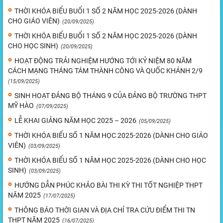
THỜI KHÓA BIỂU BUỔI 1 SỐ 2 NĂM HỌC 2025-2026 (DÀNH
CHO GIÁO VIÊN)
(20/09/2025)
THỜI KHÓA BIỂU BUỔI 1 SỐ 2 NĂM HỌC 2025-2026 (DÀNH
CHO HỌC SINH)
(20/09/2025)
HOẠT ĐỘNG TRẢI NGHIỆM HƯỚNG TỚI KỶ NIỆM 80 NĂM
CÁCH MẠNG THÁNG TÁM THÀNH CÔNG VÀ QUỐC KHÁNH 2/9
(15/09/2025)
SINH HOẠT ĐẢNG BỘ THÁNG 9 CỦA ĐẢNG BỘ TRƯỜNG THPT
MỸ HÀO
(07/09/2025)
LỄ KHAI GIẢNG NĂM HỌC 2025 – 2026
(05/09/2025)
THỜI KHÓA BIỂU SỐ 1 NĂM HỌC 2025-2026 (DÀNH CHO GIÁO
VIÊN)
(03/09/2025)
THỜI KHÓA BIỂU SỐ 1 NĂM HỌC 2025-2026 (DÀNH CHO HỌC
SINH)
(03/09/2025)
HƯỚNG DẪN PHÚC KHẢO BÀI THI KỲ THI TỐT NGHIỆP THPT
NĂM 2025
(17/07/2025)
THÔNG BÁO THỜI GIAN VÀ ĐỊA CHỈ TRA CỨU ĐIỂM THI TN
THPT NĂM 2025
(16/07/2025)