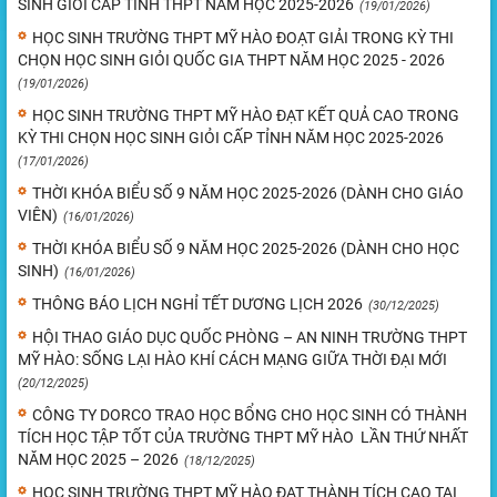
SINH GIỎI CẤP TỈNH THPT NĂM HỌC 2025-2026
(19/01/2026)
HỌC SINH TRƯỜNG THPT MỸ HÀO ĐOẠT GIẢI TRONG KỲ THI
CHỌN HỌC SINH GIỎI QUỐC GIA THPT NĂM HỌC 2025 - 2026
(19/01/2026)
HỌC SINH TRƯỜNG THPT MỸ HÀO ĐẠT KẾT QUẢ CAO TRONG
KỲ THI CHỌN HỌC SINH GIỎI CẤP TỈNH NĂM HỌC 2025-2026
(17/01/2026)
THỜI KHÓA BIỂU SỐ 9 NĂM HỌC 2025-2026 (DÀNH CHO GIÁO
VIÊN)
(16/01/2026)
THỜI KHÓA BIỂU SỐ 9 NĂM HỌC 2025-2026 (DÀNH CHO HỌC
SINH)
(16/01/2026)
THÔNG BÁO LỊCH NGHỈ TẾT DƯƠNG LỊCH 2026
(30/12/2025)
HỘI THAO GIÁO DỤC QUỐC PHÒNG – AN NINH TRƯỜNG THPT
MỸ HÀO: SỐNG LẠI HÀO KHÍ CÁCH MẠNG GIỮA THỜI ĐẠI MỚI
(20/12/2025)
CÔNG TY DORCO TRAO HỌC BỔNG CHO HỌC SINH CÓ THÀNH
TÍCH HỌC TẬP TỐT CỦA TRƯỜNG THPT MỸ HÀO LẦN THỨ NHẤT
NĂM HỌC 2025 – 2026
(18/12/2025)
HỌC SINH TRƯỜNG THPT MỸ HÀO ĐẠT THÀNH TÍCH CAO TẠI