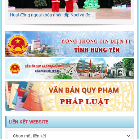
SỐ
Hoạt động ngoại khóa nhân dịp Noel và đó...
LỄ 
TÌNH YÊU TRƯỜNG THPT MỸ HÀO
LIÊN KẾT WEBSITE