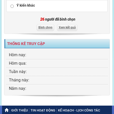
Ý kiến khác
26
người đã bình chọn
Bình chọn
Xem kết quả
THỐNG KÊ TRUY CẬP
Hôm nay:
Hôm qua:
Tuần này:
Tháng này:
Năm nay:
GIỚI THIỆU
TIN HOẠT ĐỘNG
KẾ HOẠCH - LỊCH CÔNG TÁC