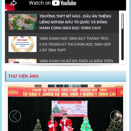
TRƯỜNG THPT MỸ HÀO - DẤU ẤN THIÊNG
LIÊNG NƠI ĐỊA ĐẦU TỔ QUỐC VÀ ĐỒNG
HÀNH CÙNG GIÁO DỤC VÙNG CAO!
VINH DANH HỌC SINH ĐẠT THÀNH TÍCH
CAO TRONG KỲ THI CHỌN HỌC SINH GIỎI
CẤP TỈNH THPT
VINH DANH HS ĐỖ ĐH TRÊN 24 ĐIỂM TRÊN
ĐỊA BÀN TX MỸ HÀO-NĂM 2023
THƯ VIỆN ẢNH
MỸ HÀO VINH DANH HỌC SINH GIỎI CẤP
TỈNH NĂM HỌC 2023-2024
TIẾT MỤC ĐOẠT GIẢI NHẤT DÂN VŨ CÔNG
ĐOÀN NGÀNH GD_CĐ TRƯỜNG THPT MỸ
HÀO
MỸ HÀO - ĐIỂM SÁNG TRONG CHUYỂN ĐỔI