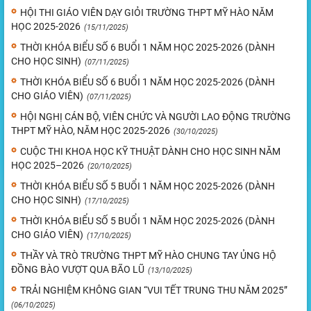
HỘI THI GIÁO VIÊN DẠY GIỎI TRƯỜNG THPT MỸ HÀO NĂM
HỌC 2025-2026
(15/11/2025)
THỜI KHÓA BIỂU SỐ 6 BUỔI 1 NĂM HỌC 2025-2026 (DÀNH
CHO HỌC SINH)
(07/11/2025)
THỜI KHÓA BIỂU SỐ 6 BUỔI 1 NĂM HỌC 2025-2026 (DÀNH
CHO GIÁO VIÊN)
(07/11/2025)
HỘI NGHỊ CÁN BỘ, VIÊN CHỨC VÀ NGƯỜI LAO ĐỘNG TRƯỜNG
THPT MỸ HÀO, NĂM HỌC 2025-2026
(30/10/2025)
CUỘC THI KHOA HỌC KỸ THUẬT DÀNH CHO HỌC SINH NĂM
HỌC 2025–2026
(20/10/2025)
THỜI KHÓA BIỂU SỐ 5 BUỔI 1 NĂM HỌC 2025-2026 (DÀNH
CHO HỌC SINH)
(17/10/2025)
THỜI KHÓA BIỂU SỐ 5 BUỔI 1 NĂM HỌC 2025-2026 (DÀNH
CHO GIÁO VIÊN)
(17/10/2025)
THẦY VÀ TRÒ TRƯỜNG THPT MỸ HÀO CHUNG TAY ỦNG HỘ
ĐỒNG BÀO VƯỢT QUA BÃO LŨ
(13/10/2025)
TRẢI NGHIỆM KHÔNG GIAN “VUI TẾT TRUNG THU NĂM 2025”
(06/10/2025)