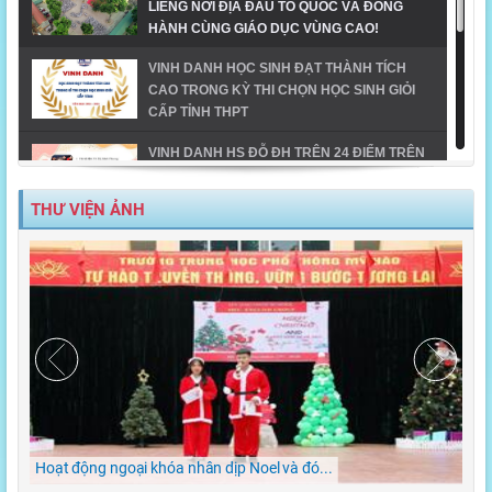
LIÊNG NƠI ĐỊA ĐẦU TỔ QUỐC VÀ ĐỒNG
HÀNH CÙNG GIÁO DỤC VÙNG CAO!
VINH DANH HỌC SINH ĐẠT THÀNH TÍCH
CAO TRONG KỲ THI CHỌN HỌC SINH GIỎI
CẤP TỈNH THPT
VINH DANH HS ĐỖ ĐH TRÊN 24 ĐIỂM TRÊN
ĐỊA BÀN TX MỸ HÀO-NĂM 2023
THƯ VIỆN ẢNH
MỸ HÀO VINH DANH HỌC SINH GIỎI CẤP
TỈNH NĂM HỌC 2023-2024
TIẾT MỤC ĐOẠT GIẢI NHẤT DÂN VŨ CÔNG
ĐOÀN NGÀNH GD_CĐ TRƯỜNG THPT MỸ
HÀO
MỸ HÀO - ĐIỂM SÁNG TRONG CHUYỂN ĐỔI
SỐ
Hoạt động ngoại khóa nhân dịp Noel và đó...
LỄ 
TÌNH YÊU TRƯỜNG THPT MỸ HÀO