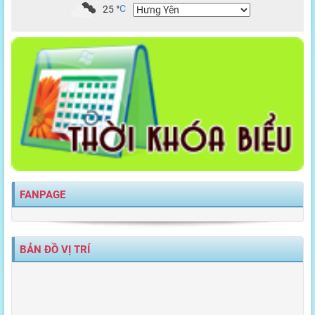
25
°
C
FANPAGE
BẢN ĐỒ VỊ TRÍ