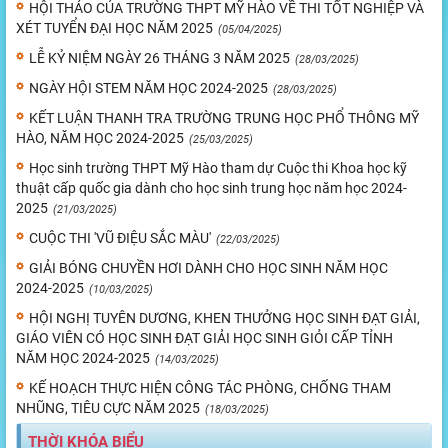
HỘI THẢO CỦA TRƯỜNG THPT MỸ HÀO VỀ THI TỐT NGHIỆP VÀ
XÉT TUYỂN ĐẠI HỌC NĂM 2025
(05/04/2025)
LỄ KỶ NIỆM NGÀY 26 THÁNG 3 NĂM 2025
(28/03/2025)
NGÀY HỘI STEM NĂM HỌC 2024-2025
(28/03/2025)
KẾT LUẬN THANH TRA TRƯỜNG TRUNG HỌC PHỔ THÔNG MỸ
HÀO, NĂM HỌC 2024-2025
(25/03/2025)
Học sinh trường THPT Mỹ Hào tham dự Cuộc thi Khoa học kỹ
thuật cấp quốc gia dành cho học sinh trung học năm học 2024-
2025
(21/03/2025)
CUỘC THI 'VŨ ĐIỆU SẮC MÀU'
(22/03/2025)
GIẢI BÓNG CHUYỀN HƠI DÀNH CHO HỌC SINH NĂM HỌC
2024-2025
(10/03/2025)
HỘI NGHỊ TUYÊN DƯƠNG, KHEN THƯỞNG HỌC SINH ĐẠT GIẢI,
GIÁO VIÊN CÓ HỌC SINH ĐẠT GIẢI HỌC SINH GIỎI CẤP TỈNH
NĂM HỌC 2024-2025
(14/03/2025)
KẾ HOẠCH THỰC HIỆN CÔNG TÁC PHÒNG, CHỐNG THAM
NHŨNG, TIÊU CỰC NĂM 2025
(18/03/2025)
THỜI KHÓA BIỂU