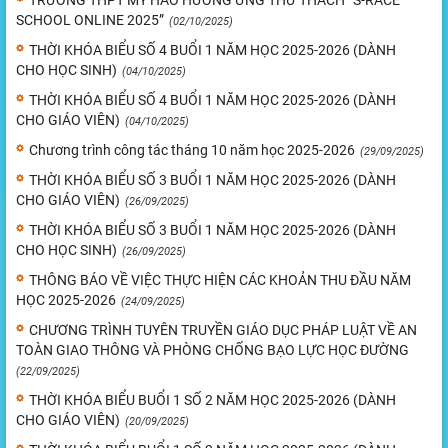
TRƯỜNG THPT MỸ HÀO HƯỞNG ỨNG THỬ THÁCH “S-RACE
SCHOOL ONLINE 2025”
(02/10/2025)
THỜI KHÓA BIỂU SỐ 4 BUỔI 1 NĂM HỌC 2025-2026 (DÀNH
CHO HỌC SINH)
(04/10/2025)
THỜI KHÓA BIỂU SỐ 4 BUỔI 1 NĂM HỌC 2025-2026 (DÀNH
CHO GIÁO VIÊN)
(04/10/2025)
Chương trình công tác tháng 10 năm học 2025-2026
(29/09/2025)
THỜI KHÓA BIỂU SỐ 3 BUỔI 1 NĂM HỌC 2025-2026 (DÀNH
CHO GIÁO VIÊN)
(26/09/2025)
THỜI KHÓA BIỂU SỐ 3 BUỔI 1 NĂM HỌC 2025-2026 (DÀNH
CHO HỌC SINH)
(26/09/2025)
THÔNG BÁO VỀ VIỆC THỰC HIỆN CÁC KHOẢN THU ĐẦU NĂM
HỌC 2025-2026
(24/09/2025)
CHƯƠNG TRÌNH TUYÊN TRUYỀN GIÁO DỤC PHÁP LUẬT VỀ AN
TOÀN GIAO THÔNG VÀ PHÒNG CHỐNG BẠO LỰC HỌC ĐƯỜNG
(22/09/2025)
THỜI KHÓA BIỂU BUỔI 1 SỐ 2 NĂM HỌC 2025-2026 (DÀNH
CHO GIÁO VIÊN)
(20/09/2025)