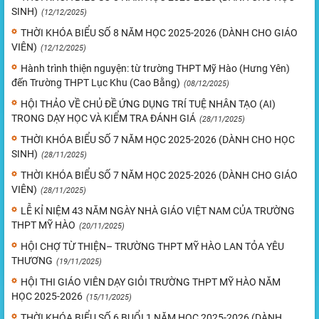
SINH)
(12/12/2025)
THỜI KHÓA BIỂU SỐ 8 NĂM HỌC 2025-2026 (DÀNH CHO GIÁO
VIÊN)
(12/12/2025)
Hành trình thiện nguyện: từ trường THPT Mỹ Hào (Hưng Yên)
đến Trường THPT Lục Khu (Cao Bằng)
(08/12/2025)
HỘI THẢO VỀ CHỦ ĐỀ ỨNG DỤNG TRÍ TUỆ NHÂN TẠO (AI)
TRONG DẠY HỌC VÀ KIỂM TRA ĐÁNH GIÁ
(28/11/2025)
THỜI KHÓA BIỂU SỐ 7 NĂM HỌC 2025-2026 (DÀNH CHO HỌC
SINH)
(28/11/2025)
THỜI KHÓA BIỂU SỐ 7 NĂM HỌC 2025-2026 (DÀNH CHO GIÁO
VIÊN)
(28/11/2025)
LỄ KỈ NIỆM 43 NĂM NGÀY NHÀ GIÁO VIỆT NAM CỦA TRƯỜNG
THPT MỸ HÀO
(20/11/2025)
HỘI CHỢ TỪ THIỆN– TRƯỜNG THPT MỸ HÀO LAN TỎA YÊU
THƯƠNG
(19/11/2025)
HỘI THI GIÁO VIÊN DẠY GIỎI TRƯỜNG THPT MỸ HÀO NĂM
HỌC 2025-2026
(15/11/2025)
THỜI KHÓA BIỂU SỐ 6 BUỔI 1 NĂM HỌC 2025-2026 (DÀNH