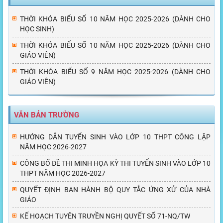
THỜI KHÓA BIỂU SỐ 10 NĂM HỌC 2025-2026 (DÀNH CHO
HỌC SINH)
THỜI KHÓA BIỂU SỐ 10 NĂM HỌC 2025-2026 (DÀNH CHO
GIÁO VIÊN)
THỜI KHÓA BIỂU SỐ 9 NĂM HỌC 2025-2026 (DÀNH CHO
GIÁO VIÊN)
VĂN BẢN TRƯỜNG
HƯỚNG DẪN TUYỂN SINH VÀO LỚP 10 THPT CÔNG LẬP
NĂM HỌC 2026-2027
CÔNG BỐ ĐỀ THI MINH HỌA KỲ THI TUYỂN SINH VÀO LỚP 10
THPT NĂM HỌC 2026-2027
QUYẾT ĐỊNH BAN HÀNH BỘ QUY TẮC ỨNG XỬ CỦA NHÀ
GIÁO
KẾ HOẠCH TUYÊN TRUYỀN NGHỊ QUYẾT SỐ 71-NQ/TW