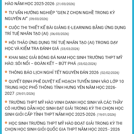
HÀO NĂM HỌC 2025-2026
(21/03/2026)
TƯ VẤN HƯỚNG NGHIỆP “GEN Z CHỌN NGHỀ TRONG KỲ
NGUYÊN AI”
(09/03/2026)
CUỘC THI THIẾT KẾ BÀI GIẢNG E-LEARNING BẰNG ỨNG DỤNG
TRÍ TUỆ NHÂN TẠO (AI)
(06/03/2026)
HỘI THẢO ỨNG DỤNG TRÍ TUỆ NHÂN TẠO (AI) TRONG DẠY
HỌC VÀ KIỂM TRA ĐÁNH GIÁ
(03/03/2026)
KHAI MẠC GIẢI BÓNG ĐÁ NAM HỌC SINH TRƯỜNG THPT MỸ
HÀO: SÔI NỔI – ĐOÀN KẾT – BỨT PHÁ
(03/02/2026)
THÔNG BÁO LỊCH NGHỈ TẾT NGUYÊN ĐÁN 2026
(02/02/2026)
QUYẾT ĐỊNH PHÊ DUYỆT KẾ HOẠCH TUYỂN SINH VÀO LỚP 10
TRUNG HỌC PHỔ THÔNG TỈNH HƯNG YÊN NĂM HỌC 2026-
2027
(29/01/2026)
TRƯỜNG THPT MỸ HÀO VINH DANH HỌC SINH VÀ CÁC THẦY
CÔ HƯỚNG DẪN HỌC SINH ĐẠT GIẢI TRONG KỲ THI CHỌN HỌC
SINH GIỎI CẤP TỈNH THPT NĂM HỌC 2025-2026
(19/01/2026)
HỌC SINH TRƯỜNG THPT MỸ HÀO ĐOẠT GIẢI TRONG KỲ THI
CHỌN HỌC SINH GIỎI QUỐC GIA THPT NĂM HỌC 2025 - 2026