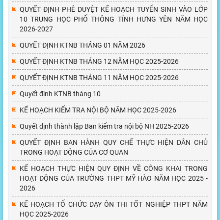
QUYẾT ĐỊNH PHÊ DUYỆT KẾ HOẠCH TUYỂN SINH VÀO LỚP
10 TRUNG HỌC PHỔ THÔNG TỈNH HƯNG YÊN NĂM HỌC
2026-2027
QUYẾT ĐỊNH KTNB THÁNG 01 NĂM 2026
QUYẾT ĐỊNH KTNB THÁNG 12 NĂM HỌC 2025-2026
QUYẾT ĐỊNH KTNB THÁNG 11 NĂM HỌC 2025-2026
Quyết định KTNB tháng 10
KẾ HOẠCH KIỂM TRA NỘI BỘ NĂM HỌC 2025-2026
Quyết định thành lập Ban kiểm tra nội bộ NH 2025-2026
QUYẾT ĐỊNH BAN HÀNH QUY CHẾ THỰC HIỆN DÂN CHỦ
TRONG HOẠT ĐỘNG CỦA CƠ QUAN
KẾ HOẠCH THỰC HIỆN QUY ĐỊNH VỀ CÔNG KHAI TRONG
HOẠT ĐỘNG CỦA TRƯỜNG THPT MỸ HÀO NĂM HỌC 2025 -
2026
KẾ HOẠCH TỔ CHỨC DẠY ÔN THI TỐT NGHIỆP THPT NĂM
HỌC 2025-2026