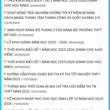
THỜI KHÓA BIỂU BUỔI 1 SỐ 2 NĂM HỌC 2025-2026 (DÀNH
CHO HỌC SINH)
(20/09/2025)
HOẠT ĐỘNG TRẢI NGHIỆM HƯỚNG TỚI KỶ NIỆM 80 NĂM
CÁCH MẠNG THÁNG TÁM THÀNH CÔNG VÀ QUỐC KHÁNH 2/9
(15/09/2025)
SINH HOẠT ĐẢNG BỘ THÁNG 9 CỦA ĐẢNG BỘ TRƯỜNG THPT
MỸ HÀO
(07/09/2025)
LỄ KHAI GIẢNG NĂM HỌC 2025 – 2026
(05/09/2025)
THỜI KHÓA BIỂU SỐ 1 NĂM HỌC 2025-2026 (DÀNH CHO GIÁO
VIÊN)
(03/09/2025)
THỜI KHÓA BIỂU SỐ 1 NĂM HỌC 2025-2026 (DÀNH CHO HỌC
SINH)
(03/09/2025)
HƯỚNG DẪN PHÚC KHẢO BÀI THI KỲ THI TỐT NGHIỆP THPT
NĂM 2025
(17/07/2025)
THÔNG BÁO THỜI GIAN VÀ ĐỊA CHỈ TRA CỨU ĐIỂM THI TN
THPT NĂM 2025
(16/07/2025)
KẾ HOẠCH NHẬP HỌC CHO HỌC SINH LỚP 10 NĂM HỌC 2025-
2026
(19/06/2025)