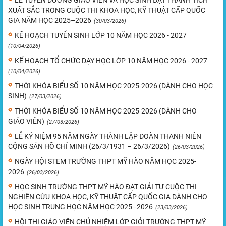
LỄ TUYÊN DƯƠNG GIÁO VIÊN VÀ HỌC SINH ĐẠT THÀNH TÍCH
XUẤT SẮC TRONG CUỘC THI KHOA HỌC, KỸ THUẬT CẤP QUỐC
GIA NĂM HỌC 2025–2026
(30/03/2026)
KẾ HOẠCH TUYỂN SINH LỚP 10 NĂM HỌC 2026 - 2027
(10/04/2026)
KẾ HOẠCH TỔ CHỨC DẠY HỌC LỚP 10 NĂM HỌC 2026 - 2027
(10/04/2026)
THỜI KHÓA BIỂU SỐ 10 NĂM HỌC 2025-2026 (DÀNH CHO HỌC
SINH)
(27/03/2026)
THỜI KHÓA BIỂU SỐ 10 NĂM HỌC 2025-2026 (DÀNH CHO
GIÁO VIÊN)
(27/03/2026)
LỄ KỶ NIỆM 95 NĂM NGÀY THÀNH LẬP ĐOÀN THANH NIÊN
CỘNG SẢN HỒ CHÍ MINH (26/3/1931 – 26/3/2026)
(26/03/2026)
NGÀY HỘI STEM TRƯỜNG THPT MỸ HÀO NĂM HỌC 2025-
2026
(26/03/2026)
HỌC SINH TRƯỜNG THPT MỸ HÀO ĐẠT GIẢI TƯ CUỘC THI
NGHIÊN CỨU KHOA HỌC, KỸ THUẬT CẤP QUỐC GIA DÀNH CHO
HỌC SINH TRUNG HỌC NĂM HỌC 2025–2026
(23/03/2026)
HỘI THI GIÁO VIÊN CHỦ NHIỆM LỚP GIỎI TRƯỜNG THPT MỸ