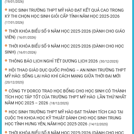
(19/01/2026)
HỌC SINH TRƯỜNG THPT MỸ HÀO ĐẠT KẾT QUẢ CAO TRONG
KỲ THI CHỌN HỌC SINH GIỎI CẤP TỈNH NĂM HỌC 2025-2026
(17/01/2026)
THỜI KHÓA BIỂU SỐ 9 NĂM HỌC 2025-2026 (DÀNH CHO GIÁO
VIÊN)
(16/01/2026)
THỜI KHÓA BIỂU SỐ 9 NĂM HỌC 2025-2026 (DÀNH CHO HỌC
SINH)
(16/01/2026)
THÔNG BÁO LỊCH NGHỈ TẾT DƯƠNG LỊCH 2026
(30/12/2025)
HỘI THAO GIÁO DỤC QUỐC PHÒNG – AN NINH TRƯỜNG THPT
MỸ HÀO: SỐNG LẠI HÀO KHÍ CÁCH MẠNG GIỮA THỜI ĐẠI MỚI
(20/12/2025)
CÔNG TY DORCO TRAO HỌC BỔNG CHO HỌC SINH CÓ THÀNH
TÍCH HỌC TẬP TỐT CỦA TRƯỜNG THPT MỸ HÀO LẦN THỨ NHẤT
NĂM HỌC 2025 – 2026
(18/12/2025)
HỌC SINH TRƯỜNG THPT MỸ HÀO ĐẠT THÀNH TÍCH CAO TẠI
CUỘC THI KHOA HỌC KỸ THUẬT DÀNH CHO HỌC SINH TRUNG
HỌC TỈNH HƯNG YÊN, NĂM HỌC 2025-2026
(14/12/2025)
THỜI KHÓA BIỂU SỐ 8 NĂM HỌC 2025-2026 (DÀNH CHO HỌC