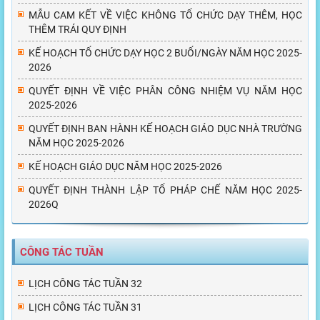
MẪU CAM KẾT VỀ VIỆC KHÔNG TỔ CHỨC DẠY THÊM, HỌC
THÊM TRÁI QUY ĐỊNH
KẾ HOẠCH TỔ CHỨC DẠY HỌC 2 BUỔI/NGÀY NĂM HỌC 2025-
2026
QUYẾT ĐỊNH VỀ VIỆC PHÂN CÔNG NHIỆM VỤ NĂM HỌC
2025-2026
QUYẾT ĐỊNH BAN HÀNH KẾ HOẠCH GIÁO DỤC NHÀ TRƯỜNG
NĂM HỌC 2025-2026
KẾ HOẠCH GIÁO DỤC NĂM HỌC 2025-2026
QUYẾT ĐỊNH THÀNH LẬP TỔ PHÁP CHẾ NĂM HỌC 2025-
2026Q
CÔNG TÁC TUẦN
LỊCH CÔNG TÁC TUẦN 32
LỊCH CÔNG TÁC TUẦN 31