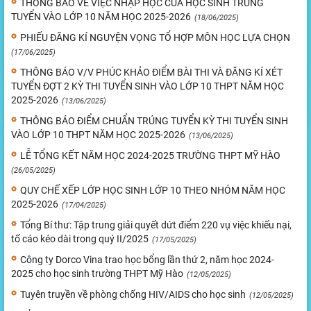
THÔNG BÁO VỀ VIỆC NHẬP HỌC CỦA HỌC SINH TRÚNG
TUYỂN VÀO LỚP 10 NĂM HỌC 2025-2026
(18/06/2025)
PHIẾU ĐĂNG KÍ NGUYỆN VỌNG TỔ HỢP MÔN HỌC LỰA CHỌN
(17/06/2025)
THÔNG BÁO V/V PHÚC KHẢO ĐIỂM BÀI THI VÀ ĐĂNG KÍ XÉT
TUYỂN ĐỢT 2 KỲ THI TUYỂN SINH VÀO LỚP 10 THPT NĂM HỌC
2025-2026
(13/06/2025)
THÔNG BÁO ĐIỂM CHUẨN TRÚNG TUYỂN KỲ THI TUYỂN SINH
VÀO LỚP 10 THPT NĂM HỌC 2025-2026
(13/06/2025)
LỄ TỔNG KẾT NĂM HỌC 2024-2025 TRƯỜNG THPT MỸ HÀO
(26/05/2025)
QUY CHẾ XẾP LỚP HỌC SINH LỚP 10 THEO NHÓM NĂM HỌC
2025-2026
(17/04/2025)
Tổng Bí thư: Tập trung giải quyết dứt điểm 220 vụ việc khiếu nại,
tố cáo kéo dài trong quý II/2025
(17/05/2025)
Công ty Dorco Vina trao học bổng lần thứ 2, năm học 2024-
2025 cho học sinh trường THPT Mỹ Hào
(12/05/2025)
Tuyên truyền về phòng chống HIV/AIDS cho học sinh
(12/05/2025)