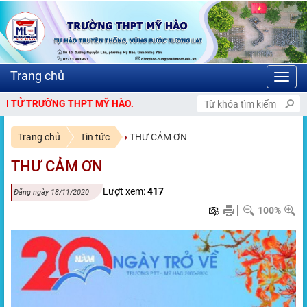
Toggl
navig
NG THPT MỸ HÀO.
Trang chủ
Tin tức
THƯ CẢM ƠN
THƯ CẢM ƠN
Lượt xem:
417
Đăng ngày 18/11/2020
100%