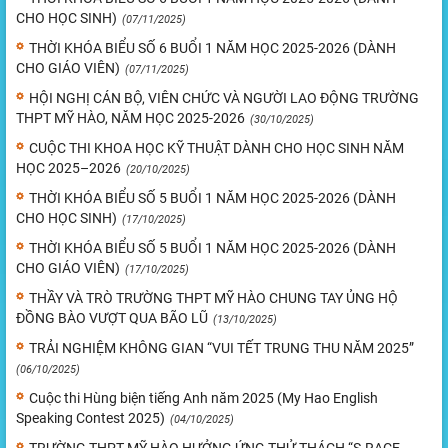
CHO HỌC SINH)
(07/11/2025)
THỜI KHÓA BIỂU SỐ 6 BUỔI 1 NĂM HỌC 2025-2026 (DÀNH
CHO GIÁO VIÊN)
(07/11/2025)
HỘI NGHỊ CÁN BỘ, VIÊN CHỨC VÀ NGƯỜI LAO ĐỘNG TRƯỜNG
THPT MỸ HÀO, NĂM HỌC 2025-2026
(30/10/2025)
CUỘC THI KHOA HỌC KỸ THUẬT DÀNH CHO HỌC SINH NĂM
HỌC 2025–2026
(20/10/2025)
THỜI KHÓA BIỂU SỐ 5 BUỔI 1 NĂM HỌC 2025-2026 (DÀNH
CHO HỌC SINH)
(17/10/2025)
THỜI KHÓA BIỂU SỐ 5 BUỔI 1 NĂM HỌC 2025-2026 (DÀNH
CHO GIÁO VIÊN)
(17/10/2025)
THẦY VÀ TRÒ TRƯỜNG THPT MỸ HÀO CHUNG TAY ỦNG HỘ
ĐỒNG BÀO VƯỢT QUA BÃO LŨ
(13/10/2025)
TRẢI NGHIỆM KHÔNG GIAN “VUI TẾT TRUNG THU NĂM 2025”
(06/10/2025)
Cuộc thi Hùng biện tiếng Anh năm 2025 (My Hao English
Speaking Contest 2025)
(04/10/2025)