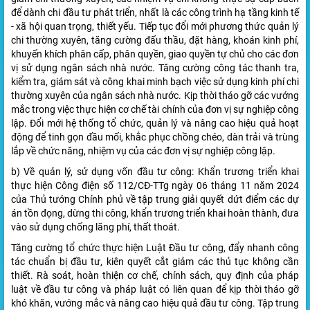
để dành chi đầu tư phát triển, nhất là các công trình hạ tầng kinh tế
- xã hội quan trọng, thiết yếu. Tiếp tục đổi mới phương thức quản lý
chi thường xuyên, tăng cường đấu thầu, đặt hàng, khoán kinh phí,
khuyến khích phân cấp, phân quyền, giao quyền tự chủ cho các đơn
vị sử dụng ngân sách nhà nước. Tăng cường công tác thanh tra,
kiểm tra, giám sát và công khai minh bạch việc sử dụng kinh phí chi
thường xuyên của ngân sách nhà nước. Kịp thời tháo gỡ các vướng
mắc trong việc thực hiện cơ chế tài chính của đơn vị sự nghiệp công
lập. Đổi mới hệ thống tổ chức, quản lý và nâng cao hiệu quả hoạt
động để tinh gọn đầu mối, khắc phục chồng chéo, dàn trải và trùng
lắp về chức năng, nhiệm vụ của các đơn vị sự nghiệp công lập.
b) Về quản lý, sử dụng vốn đầu tư công: Khẩn trương triển khai
thực hiện Công điện số 112/CĐ-TTg ngày 06 tháng 11 năm 2024
của Thủ tướng Chính phủ về tập trung giải quyết dứt điểm các dự
án tồn đọng, dừng thi công, khẩn trương triển khai hoàn thành, đưa
vào sử dụng chống lãng phí, thất thoát.
Tăng cường tổ chức thực hiện Luật Đầu tư công, đẩy nhanh công
tác chuẩn bị đầu tư, kiên quyết cắt giảm các thủ tục không cần
thiết. Rà soát, hoàn thiện cơ chế, chính sách, quy định của pháp
luật về đầu tư công và pháp luật có liên quan để kịp thời tháo gỡ
khó khăn, vướng mắc và nâng cao hiệu quả đầu tư công. Tập trung