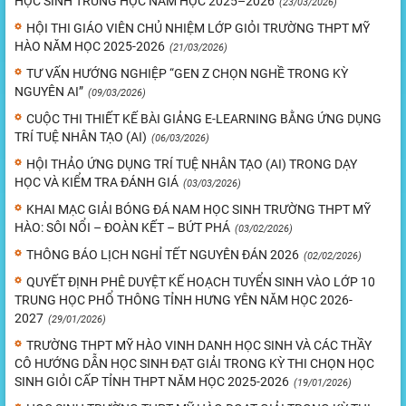
HỌC SINH TRUNG HỌC NĂM HỌC 2025–2026
(23/03/2026)
HỘI THI GIÁO VIÊN CHỦ NHIỆM LỚP GIỎI TRƯỜNG THPT MỸ
HÀO NĂM HỌC 2025-2026
(21/03/2026)
TƯ VẤN HƯỚNG NGHIỆP “GEN Z CHỌN NGHỀ TRONG KỲ
NGUYÊN AI”
(09/03/2026)
CUỘC THI THIẾT KẾ BÀI GIẢNG E-LEARNING BẰNG ỨNG DỤNG
TRÍ TUỆ NHÂN TẠO (AI)
(06/03/2026)
HỘI THẢO ỨNG DỤNG TRÍ TUỆ NHÂN TẠO (AI) TRONG DẠY
HỌC VÀ KIỂM TRA ĐÁNH GIÁ
(03/03/2026)
KHAI MẠC GIẢI BÓNG ĐÁ NAM HỌC SINH TRƯỜNG THPT MỸ
HÀO: SÔI NỔI – ĐOÀN KẾT – BỨT PHÁ
(03/02/2026)
THÔNG BÁO LỊCH NGHỈ TẾT NGUYÊN ĐÁN 2026
(02/02/2026)
QUYẾT ĐỊNH PHÊ DUYỆT KẾ HOẠCH TUYỂN SINH VÀO LỚP 10
TRUNG HỌC PHỔ THÔNG TỈNH HƯNG YÊN NĂM HỌC 2026-
2027
(29/01/2026)
TRƯỜNG THPT MỸ HÀO VINH DANH HỌC SINH VÀ CÁC THẦY
CÔ HƯỚNG DẪN HỌC SINH ĐẠT GIẢI TRONG KỲ THI CHỌN HỌC
SINH GIỎI CẤP TỈNH THPT NĂM HỌC 2025-2026
(19/01/2026)