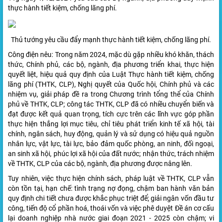
thực hành tiết kiệm, chống lãng phí.
Thủ tướng yêu cầu đẩy mạnh thực hành tiết kiệm, chống lãng phí.
Công điện nêu: Trong năm 2024, mặc dù gặp nhiều khó khăn, thách
thức, Chính phủ, các bộ, ngành, địa phương triển khai, thực hiện
quyết liệt, hiệu quả quy định của Luật Thực hành tiết kiệm, chống
lãng phí (THTK, CLP), Nghị quyết của Quốc hội, Chính phủ và các
nhiệm vụ, giải pháp đề ra trong Chương trình tổng thể của Chính
phủ về THTK, CLP; công tác THTK, CLP đã có nhiều chuyển biến và
đạt được kết quả quan trọng, tích cực trên các lĩnh vực góp phần
thực hiện thắng lợi mục tiêu, chỉ tiêu phát triển kinh tế xã hội, tài
chính, ngân sách, huy động, quản lý và sử dụng có hiệu quả nguồn
nhân lực, vật lực, tài lực, bảo đảm quốc phòng, an ninh, đối ngoại,
an sinh xã hội, phúc lợi xã hội của đất nước; nhận thức, trách nhiệm
về THTK, CLP của các bộ, ngành, địa phương được nâng lên.
Tuy nhiên, việc thực hiện chính sách, pháp luật về THTK, CLP vẫn
còn tồn tại, hạn chế: tình trạng nợ đọng, chậm ban hành văn bản
quy định chi tiết chưa được khắc phục triệt để; giải ngân vốn đầu tư
công, tiến độ cổ phần hoá, thoái vốn và việc phê duyệt Đề án cơ cấu
lại doanh nghiệp nhà nước giai đoạn 2021 - 2025 còn chậm; vi