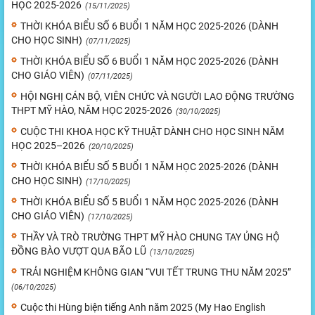
HỌC 2025-2026
(15/11/2025)
THỜI KHÓA BIỂU SỐ 6 BUỔI 1 NĂM HỌC 2025-2026 (DÀNH
CHO HỌC SINH)
(07/11/2025)
THỜI KHÓA BIỂU SỐ 6 BUỔI 1 NĂM HỌC 2025-2026 (DÀNH
CHO GIÁO VIÊN)
(07/11/2025)
HỘI NGHỊ CÁN BỘ, VIÊN CHỨC VÀ NGƯỜI LAO ĐỘNG TRƯỜNG
THPT MỸ HÀO, NĂM HỌC 2025-2026
(30/10/2025)
CUỘC THI KHOA HỌC KỸ THUẬT DÀNH CHO HỌC SINH NĂM
HỌC 2025–2026
(20/10/2025)
THỜI KHÓA BIỂU SỐ 5 BUỔI 1 NĂM HỌC 2025-2026 (DÀNH
CHO HỌC SINH)
(17/10/2025)
THỜI KHÓA BIỂU SỐ 5 BUỔI 1 NĂM HỌC 2025-2026 (DÀNH
CHO GIÁO VIÊN)
(17/10/2025)
THẦY VÀ TRÒ TRƯỜNG THPT MỸ HÀO CHUNG TAY ỦNG HỘ
ĐỒNG BÀO VƯỢT QUA BÃO LŨ
(13/10/2025)
TRẢI NGHIỆM KHÔNG GIAN “VUI TẾT TRUNG THU NĂM 2025”
(06/10/2025)
Cuộc thi Hùng biện tiếng Anh năm 2025 (My Hao English