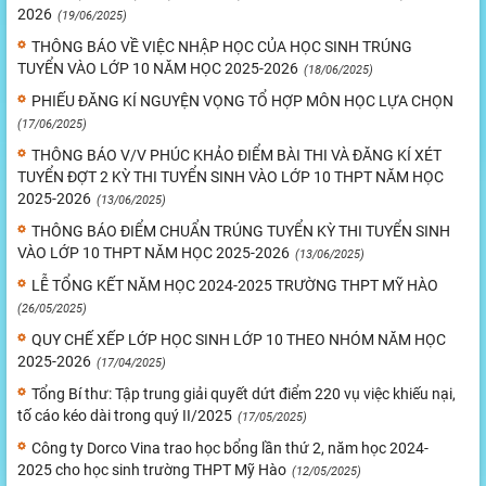
2026
(19/06/2025)
THÔNG BÁO VỀ VIỆC NHẬP HỌC CỦA HỌC SINH TRÚNG
TUYỂN VÀO LỚP 10 NĂM HỌC 2025-2026
(18/06/2025)
PHIẾU ĐĂNG KÍ NGUYỆN VỌNG TỔ HỢP MÔN HỌC LỰA CHỌN
(17/06/2025)
THÔNG BÁO V/V PHÚC KHẢO ĐIỂM BÀI THI VÀ ĐĂNG KÍ XÉT
TUYỂN ĐỢT 2 KỲ THI TUYỂN SINH VÀO LỚP 10 THPT NĂM HỌC
2025-2026
(13/06/2025)
THÔNG BÁO ĐIỂM CHUẨN TRÚNG TUYỂN KỲ THI TUYỂN SINH
VÀO LỚP 10 THPT NĂM HỌC 2025-2026
(13/06/2025)
LỄ TỔNG KẾT NĂM HỌC 2024-2025 TRƯỜNG THPT MỸ HÀO
(26/05/2025)
QUY CHẾ XẾP LỚP HỌC SINH LỚP 10 THEO NHÓM NĂM HỌC
2025-2026
(17/04/2025)
Tổng Bí thư: Tập trung giải quyết dứt điểm 220 vụ việc khiếu nại,
tố cáo kéo dài trong quý II/2025
(17/05/2025)
Công ty Dorco Vina trao học bổng lần thứ 2, năm học 2024-
2025 cho học sinh trường THPT Mỹ Hào
(12/05/2025)