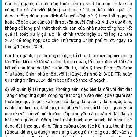
Các bộ, ngành, địa phương thực hiện rà soát lại toàn bộ tài sản
công, trụ sở làm việc không sử dụng, sử dụng kém hiệu quả, sử
dụng không đúng mục đích để quyết định xử lý theo thẩm quyền
hoặc để báo cáo cấp có thẩm quyền quyết định xử lý theo quy định,
không để lãng phí, thất thoát tài sản của nhà nước; tổng hợp kết
quả rà soát, xử lý gửi Bộ Tài chính trước ngày 08 tháng 12 năm
2024 để tổng hợp, báo cáo Thủ tướng Chính phủ trước ngày 15
tháng 12 năm 2024.
Các bộ, ngành, địa phương chỉ đạo, tổ chức thực hiện nghiêm công
tác Tổng kiểm kê tài sản công tại cơ quan, tổ chức, đơn vị; tài sản
kết cấu hạ tầng do Nhà nước đầu tư, quản lý theo Đề án đã được
Thủ tướng Chính phủ phê duyệt tại Quyết định số 213/QĐ-TTg ngày
01 tháng 3 năm 2024, đảm bảo tiến độ theo kế hoạch.
d) Về quản lý tài nguyên, khoáng sản, đặc biệt là đối với đất đai:
Tăng cường ứng dụng công nghệ thông tin vào việc lập và giám sát
thực hiện quy hoạch, kế hoạch sử dụng đất quản lý đất đai; dự báo,
cảnh báo điều tra, đánh giá, ứng phó với biến đổi khí hậu, quản lý tài
nguyên và bảo vệ môi trường đáp ứng yêu cầu quản lý đất đai và
hội nhập quốc tế. Công khai, minh bạch quy hoạch, kế hoạch sử
dụng đất theo quy định. Tăng cường công tác kiểm tra, thanh tra;
rà soát, đánh giá đúng thực trạng các dự án không đưa đất vào sử