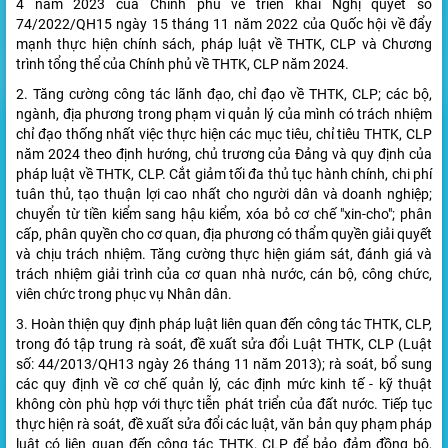
4 năm 2023 của Chính phủ về triển khai Nghị quyết số
74/2022/QH15 ngày 15 tháng 11 năm 2022 của Quốc hội về đẩy
mạnh thực hiện chính sách, pháp luật về THTK, CLP và Chương
trình tổng thể của Chính phủ về THTK, CLP năm 2024.
2. Tăng cường công tác lãnh đạo, chỉ đạo về THTK, CLP; các bộ,
ngành, địa phương trong phạm vi quản lý của mình có trách nhiệm
chỉ đạo thống nhất việc thực hiện các mục tiêu, chỉ tiêu THTK, CLP
năm 2024 theo định hướng, chủ trương của Đảng và quy định của
pháp luật về THTK, CLP.
Cắt giảm tối đa thủ tục hành chính, chi phí
tuân thủ, tạo thuận lợi cao nhất cho người dân và doanh nghiệp;
chuyển từ tiền kiểm sang hậu kiểm, xóa bỏ cơ chế "xin-cho"; phân
cấp, phân quyền cho cơ quan, địa phương có thẩm quyền giải quyết
và chịu trách nhiệm. Tăng cường thực hiện giám sát, đánh giá và
trách nhiệm giải trình của cơ quan nhà nước, cán bộ, công chức,
viên chức trong phục vụ Nhân dân.
3. Hoàn thiện quy định pháp luật liên quan đến công tác THTK, CLP,
trong đó tập trung rà soát, đề xuất sửa đổi Luật THTK, CLP (Luật
số: 44/2013/QH13 ngày 26 tháng 11 năm 2013); rà soát, bổ sung
các quy định về cơ chế quản lý, các định mức kinh tế - kỹ thuật
không còn phù hợp với thực tiễn phát triển của đất nước. Tiếp tục
thực hiện rà soát, đề xuất sửa đổi các luật, văn bản quy phạm pháp
luật có liên quan đến công tác THTK, CLP để bảo đảm đồng bộ,