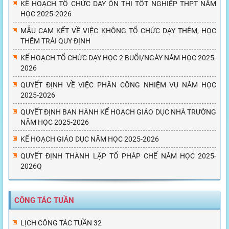
KẾ HOẠCH TỔ CHỨC DẠY ÔN THI TỐT NGHIỆP THPT NĂM
HỌC 2025-2026
MẪU CAM KẾT VỀ VIỆC KHÔNG TỔ CHỨC DẠY THÊM, HỌC
THÊM TRÁI QUY ĐỊNH
KẾ HOẠCH TỔ CHỨC DẠY HỌC 2 BUỔI/NGÀY NĂM HỌC 2025-
2026
QUYẾT ĐỊNH VỀ VIỆC PHÂN CÔNG NHIỆM VỤ NĂM HỌC
2025-2026
QUYẾT ĐỊNH BAN HÀNH KẾ HOẠCH GIÁO DỤC NHÀ TRƯỜNG
NĂM HỌC 2025-2026
KẾ HOẠCH GIÁO DỤC NĂM HỌC 2025-2026
QUYẾT ĐỊNH THÀNH LẬP TỔ PHÁP CHẾ NĂM HỌC 2025-
2026Q
CÔNG TÁC TUẦN
LỊCH CÔNG TÁC TUẦN 32