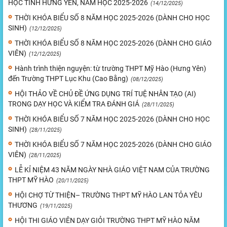
HỌC TỈNH HƯNG YÊN, NĂM HỌC 2025-2026
(14/12/2025)
THỜI KHÓA BIỂU SỐ 8 NĂM HỌC 2025-2026 (DÀNH CHO HỌC
SINH)
(12/12/2025)
THỜI KHÓA BIỂU SỐ 8 NĂM HỌC 2025-2026 (DÀNH CHO GIÁO
VIÊN)
(12/12/2025)
Hành trình thiện nguyện: từ trường THPT Mỹ Hào (Hưng Yên)
đến Trường THPT Lục Khu (Cao Bằng)
(08/12/2025)
HỘI THẢO VỀ CHỦ ĐỀ ỨNG DỤNG TRÍ TUỆ NHÂN TẠO (AI)
TRONG DẠY HỌC VÀ KIỂM TRA ĐÁNH GIÁ
(28/11/2025)
THỜI KHÓA BIỂU SỐ 7 NĂM HỌC 2025-2026 (DÀNH CHO HỌC
SINH)
(28/11/2025)
THỜI KHÓA BIỂU SỐ 7 NĂM HỌC 2025-2026 (DÀNH CHO GIÁO
VIÊN)
(28/11/2025)
LỄ KỈ NIỆM 43 NĂM NGÀY NHÀ GIÁO VIỆT NAM CỦA TRƯỜNG
THPT MỸ HÀO
(20/11/2025)
HỘI CHỢ TỪ THIỆN– TRƯỜNG THPT MỸ HÀO LAN TỎA YÊU
THƯƠNG
(19/11/2025)
HỘI THI GIÁO VIÊN DẠY GIỎI TRƯỜNG THPT MỸ HÀO NĂM