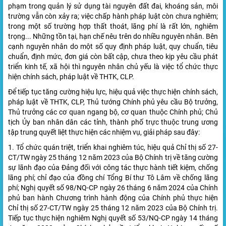
phạm trong quản lý sử dụng tài nguyên đất đai, khoáng sản, môi
trường vẫn còn xảy ra; việc chấp hành pháp luật còn chưa nghiêm;
trong một số trường hợp thất thoát, lãng phí là rất lớn, nghiêm
trọng... Những tồn tại, hạn chế nêu trên do nhiều nguyên nhân. Bên
cạnh nguyên nhân do một số quy định pháp luật, quy chuẩn, tiêu
chuẩn, định mức, đơn giá còn bất cập, chưa theo kịp yêu cầu phát
triển kinh tế, xã hội thì nguyên nhân chủ yếu là việc tổ chức thực
hiện chính sách, pháp luật về THTK, CLP.
Để tiếp tục tăng cường hiệu lực, hiệu quả việc thực hiện chính sách,
pháp luật về THTK, CLP, Thủ tướng Chính phủ yêu cầu Bộ trưởng,
Thủ trưởng các cơ quan ngang bộ, cơ quan thuộc Chính phủ; Chủ
tịch Ủy ban nhân dân các tỉnh, thành phố trực thuộc trung ương
tập trung quyết liệt thực hiện các nhiệm vụ, giải pháp sau đây:
1. Tổ chức quán triệt, triển khai nghiêm túc, hiệu quả Chỉ thị số 27-
CT/TW ngày 25 tháng 12 năm 2023 của Bộ Chính trị về tăng cường
sự lãnh đạo của Đảng đối với công tác thực hành tiết kiệm, chống
lãng phí; chỉ đạo của đồng chí Tổng Bí thư Tô Lâm về chống lãng
phí; Nghị quyết số 98/NQ-CP ngày 26 tháng 6 năm 2024 của Chính
phủ ban hành Chương trình hành động của Chính phủ thực hiện
Chỉ thị số 27-CT/TW ngày 25 tháng 12 năm 2023 của Bộ Chính trị.
Tiếp tục thực hiện nghiêm Nghị quyết số 53/NQ-CP ngày 14 tháng