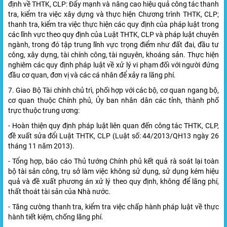
định về THTK, CLP: Đẩy mạnh và nâng cao hiệu quả công tác thanh
tra, kiểm tra việc xây dựng và thực hiện Chương trình THTK, CLP;
thanh tra, kiểm tra việc thực hiện các quy định của pháp luật trong
các lĩnh vực theo quy định của Luật THTK, CLP và pháp luật chuyên
ngành, trong đó tập trung lĩnh vực trọng điểm như đất đai, đầu tư
công, xây dựng, tài chính công, tài nguyên, khoáng sản. Thực hiện
nghiêm các quy định pháp luật về xử lý vi phạm đối với người đứng
đầu cơ quan, đơn vị và các cá nhân để xảy ra lãng phí.
7. Giao Bộ Tài chính chủ trì, phối hợp với các bộ, cơ quan ngang bộ,
cơ quan thuộc Chính phủ, Ủy ban nhân dân các tỉnh, thành phố
trực thuộc trung ương:
- Hoàn thiện quy định pháp luật liên quan đến công tác THTK, CLP,
đề xuất sửa đổi Luật THTK, CLP (Luật số: 44/2013/QH13 ngày 26
tháng 11 năm 2013).
- Tổng hợp, báo cáo Thủ tướng Chính phủ kết quả rà soát lại toàn
bộ tài sản công, trụ sở làm việc không sử dụng, sử dụng kém hiệu
quả và đề xuất phương án xử lý theo quy định, không để lãng phí,
thất thoát tài sản của Nhà nước.
- Tăng cường thanh tra, kiểm tra việc chấp hành pháp luật về thực
hành tiết kiệm, chống lãng phí.