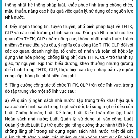
thống nhất hệ thống pháp luật, khắc phục tình trạng chồng chéo,
mâu thuẫn, nâng cao hiệu quả việc quản lý, sử dụng các nguồn lực
Nhà nước.
4. Đẩy mạnh thông tin, tuyên truyền, phổ biến pháp luật về THTK,
CLP và các chủ trương, chính sách của Đảng và Nhà nước có liên
quan đến THTK, CLP nhằm nâng cao, thống nhất nhận thức, trách
nhiệm về mục tiêu, yêu cầu, ý nghĩa của công tác THTK, CLP đối với
các cơ quan, doanh nghiệp, tổ chức, cá nhân và toàn xã hội; xây
dựng văn hóa phòng, chống lãng phí, đưa THTK, CLP trở thành tự
giác, tự nguyện. Kịp thời biểu dương, khen thưởng những gương
điển hình trong THTK, CLP; thực hiện các biện pháp bảo vệ người
cung cấp thông tin phát hiện lãng phí.
5. Tăng cường công tác tổ chức THTK, CLP trên các lĩnh vực, trong
đó tập trung vào một số lĩnh vực sau:
a) Về quản lý ngân sách nhà nước: Tập trung triển khai hiệu quả
các cơ chế chính sách trong Luật sửa đổi, bổ sung một số điều của
Luật Chứng khoán; Luật Kế toán; Luật Kiểm toán độc lập; Luật
Ngân sách nhà nước; Luật Quản lý, sử dụng tài sản công; Luật
Quản lý thuế; Luật Dự trữ quốc gia; tăng cường thực hành tiết kiệm,
chống lãng phí trong sử dụng ngân sách nhà nước; triệt để cắt
giảm chi thường xuyên, các nhiệm vụ chi không thực sự cấp bách