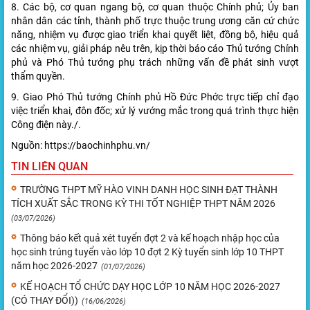
8. Các bộ, cơ quan ngang bộ, cơ quan thuộc Chính phủ; Ủy ban
nhân dân các tỉnh, thành phố trực thuộc trung ương căn cứ chức
năng, nhiệm vụ được giao triển khai quyết liệt, đồng bộ, hiệu quả
các nhiệm vụ, giải pháp nêu trên, kịp thời báo cáo Thủ tướng Chính
phủ và Phó Thủ tướng phụ trách những vấn đề phát sinh vượt
thẩm quyền.
9. Giao Phó Thủ tướng Chính phủ Hồ Đức Phớc trực tiếp chỉ đạo
việc triển khai, đôn đốc; xử lý vướng mắc trong quá trình thực hiện
Công điện này./.
Nguồn: https://baochinhphu.vn/
TIN LIÊN QUAN
TRƯỜNG THPT MỸ HÀO VINH DANH HỌC SINH ĐẠT THÀNH
TÍCH XUẤT SẮC TRONG KỲ THI TỐT NGHIỆP THPT NĂM 2026
(03/07/2026)
Thông báo kết quả xét tuyển đợt 2 và kế hoạch nhập học của
học sinh trúng tuyển vào lớp 10 đợt 2 Kỳ tuyển sinh lớp 10 THPT
năm học 2026-2027
(01/07/2026)
KẾ HOẠCH TỔ CHỨC DẠY HỌC LỚP 10 NĂM HỌC 2026-2027
(CÓ THAY ĐỔI))
(16/06/2026)