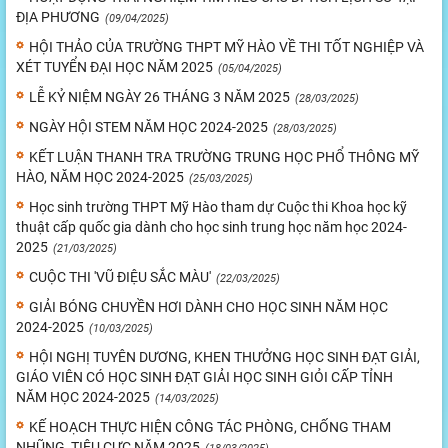
ĐỊA PHƯƠNG
(09/04/2025)
HỘI THẢO CỦA TRƯỜNG THPT MỸ HÀO VỀ THI TỐT NGHIỆP VÀ
XÉT TUYỂN ĐẠI HỌC NĂM 2025
(05/04/2025)
LỄ KỶ NIỆM NGÀY 26 THÁNG 3 NĂM 2025
(28/03/2025)
NGÀY HỘI STEM NĂM HỌC 2024-2025
(28/03/2025)
KẾT LUẬN THANH TRA TRƯỜNG TRUNG HỌC PHỔ THÔNG MỸ
HÀO, NĂM HỌC 2024-2025
(25/03/2025)
Học sinh trường THPT Mỹ Hào tham dự Cuộc thi Khoa học kỹ
thuật cấp quốc gia dành cho học sinh trung học năm học 2024-
2025
(21/03/2025)
CUỘC THI 'VŨ ĐIỆU SẮC MÀU'
(22/03/2025)
GIẢI BÓNG CHUYỀN HƠI DÀNH CHO HỌC SINH NĂM HỌC
2024-2025
(10/03/2025)
HỘI NGHỊ TUYÊN DƯƠNG, KHEN THƯỞNG HỌC SINH ĐẠT GIẢI,
GIÁO VIÊN CÓ HỌC SINH ĐẠT GIẢI HỌC SINH GIỎI CẤP TỈNH
NĂM HỌC 2024-2025
(14/03/2025)
KẾ HOẠCH THỰC HIỆN CÔNG TÁC PHÒNG, CHỐNG THAM
NHŨNG, TIÊU CỰC NĂM 2025