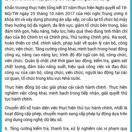
Khẩn trương thực hiện tổng kết 07 năm thực hiện Nghị quyết số 18-
NQ/TW ngày 25 tháng 10 năm 2017 của Hội nghị Trung ương 6
khóa XII và xây dựng phương án sắp xếp, cơ cấu lại tổ chức bộ máy
theo hướng bộ đa ngành, đa lĩnh vực, giảm tổ chức bên trong, bảo
đảm tinh gọn, hiệu năng, hiệu lực, hiệu quả theo đúng tinh thần chỉ
đạo của Bộ Chính trị và Chính phủ, Thủ tướng Chính phủ. Rà soát,
hoàn thiện cơ chế, chính sách, pháp luật về quản lý cán bộ, công
chức, viên chức. Tăng cường công khai, minh bạch trong hoạt động
công vụ, nâng cao năng lực, trình độ đội ngũ cán bộ, công chức,
viên chức. Quản lý chặt chẽ thời gian lao động, kiểm tra, giám sát
chất lượng, đảm bảo năng suất, hiệu quả công việc và đạo đức
công vụ của cán bộ, công chức, viên chức, người lao động tại các
cơ quan, tổ chức trong khu vực Nhà nước.
Thực hiện đồng bộ các giải pháp cải cách hành chính. Thực hiện
nghiêm việc công khai, minh bạch trong tiếp nhận, giải quyết thủ
tục hành chính.
Chuyển đổi số toàn diện việc thực hiện thủ tục hành chính, nhất là
hoạt động cấp phép, chuyển mạnh sang cấp phép tự động dựa trên
ứng dụng công nghệ, dữ liệu số.
6. Tăng cường kiểm tra, thanh tra, xử lý nghiêm các vi phạm quy