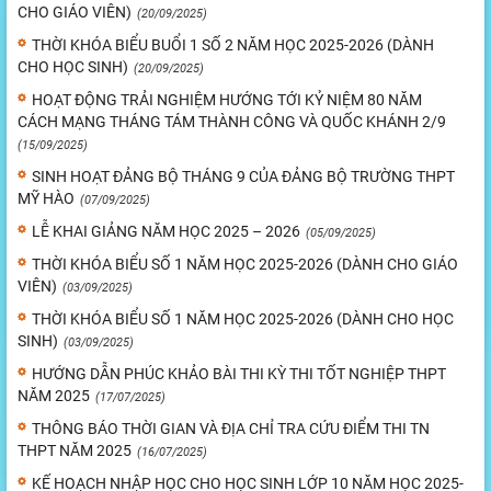
CHO GIÁO VIÊN)
(20/09/2025)
THỜI KHÓA BIỂU BUỔI 1 SỐ 2 NĂM HỌC 2025-2026 (DÀNH
CHO HỌC SINH)
(20/09/2025)
HOẠT ĐỘNG TRẢI NGHIỆM HƯỚNG TỚI KỶ NIỆM 80 NĂM
CÁCH MẠNG THÁNG TÁM THÀNH CÔNG VÀ QUỐC KHÁNH 2/9
(15/09/2025)
SINH HOẠT ĐẢNG BỘ THÁNG 9 CỦA ĐẢNG BỘ TRƯỜNG THPT
MỸ HÀO
(07/09/2025)
LỄ KHAI GIẢNG NĂM HỌC 2025 – 2026
(05/09/2025)
THỜI KHÓA BIỂU SỐ 1 NĂM HỌC 2025-2026 (DÀNH CHO GIÁO
VIÊN)
(03/09/2025)
THỜI KHÓA BIỂU SỐ 1 NĂM HỌC 2025-2026 (DÀNH CHO HỌC
SINH)
(03/09/2025)
HƯỚNG DẪN PHÚC KHẢO BÀI THI KỲ THI TỐT NGHIỆP THPT
NĂM 2025
(17/07/2025)
THÔNG BÁO THỜI GIAN VÀ ĐỊA CHỈ TRA CỨU ĐIỂM THI TN
THPT NĂM 2025
(16/07/2025)
KẾ HOẠCH NHẬP HỌC CHO HỌC SINH LỚP 10 NĂM HỌC 2025-