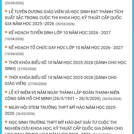
(20/04/2026)
LỄ TUYÊN DƯƠNG GIÁO VIÊN VÀ HỌC SINH ĐẠT THÀNH TÍCH
XUẤT SẮC TRONG CUỘC THI KHOA HỌC, KỸ THUẬT CẤP QUỐC
GIA NĂM HỌC 2025–2026
(30/03/2026)
KẾ HOẠCH TUYỂN SINH LỚP 10 NĂM HỌC 2026 - 2027
(10/04/2026)
KẾ HOẠCH TỔ CHỨC DẠY HỌC LỚP 10 NĂM HỌC 2026 - 2027
(10/04/2026)
THỜI KHÓA BIỂU SỐ 10 NĂM HỌC 2025-2026 (DÀNH CHO HỌC
SINH)
(27/03/2026)
THỜI KHÓA BIỂU SỐ 10 NĂM HỌC 2025-2026 (DÀNH CHO
GIÁO VIÊN)
(27/03/2026)
LỄ KỶ NIỆM 95 NĂM NGÀY THÀNH LẬP ĐOÀN THANH NIÊN
CỘNG SẢN HỒ CHÍ MINH (26/3/1931 – 26/3/2026)
(26/03/2026)
NGÀY HỘI STEM TRƯỜNG THPT MỸ HÀO NĂM HỌC 2025-
2026
(26/03/2026)
HỌC SINH TRƯỜNG THPT MỸ HÀO ĐẠT GIẢI TƯ CUỘC THI
NGHIÊN CỨU KHOA HỌC, KỸ THUẬT CẤP QUỐC GIA DÀNH CHO