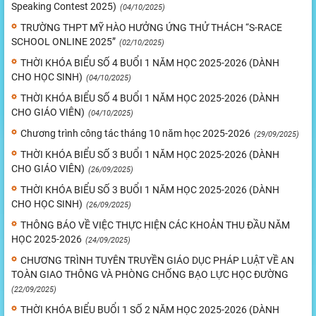
Speaking Contest 2025)
(04/10/2025)
TRƯỜNG THPT MỸ HÀO HƯỞNG ỨNG THỬ THÁCH “S-RACE
SCHOOL ONLINE 2025”
(02/10/2025)
THỜI KHÓA BIỂU SỐ 4 BUỔI 1 NĂM HỌC 2025-2026 (DÀNH
CHO HỌC SINH)
(04/10/2025)
THỜI KHÓA BIỂU SỐ 4 BUỔI 1 NĂM HỌC 2025-2026 (DÀNH
CHO GIÁO VIÊN)
(04/10/2025)
Chương trình công tác tháng 10 năm học 2025-2026
(29/09/2025)
THỜI KHÓA BIỂU SỐ 3 BUỔI 1 NĂM HỌC 2025-2026 (DÀNH
CHO GIÁO VIÊN)
(26/09/2025)
THỜI KHÓA BIỂU SỐ 3 BUỔI 1 NĂM HỌC 2025-2026 (DÀNH
CHO HỌC SINH)
(26/09/2025)
THÔNG BÁO VỀ VIỆC THỰC HIỆN CÁC KHOẢN THU ĐẦU NĂM
HỌC 2025-2026
(24/09/2025)
CHƯƠNG TRÌNH TUYÊN TRUYỀN GIÁO DỤC PHÁP LUẬT VỀ AN
TOÀN GIAO THÔNG VÀ PHÒNG CHỐNG BẠO LỰC HỌC ĐƯỜNG
(22/09/2025)
THỜI KHÓA BIỂU BUỔI 1 SỐ 2 NĂM HỌC 2025-2026 (DÀNH