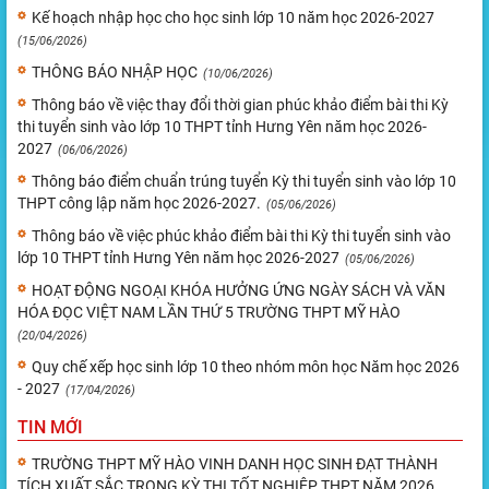
Kế hoạch nhập học cho học sinh lớp 10 năm học 2026-2027
(15/06/2026)
THÔNG BÁO NHẬP HỌC
(10/06/2026)
Thông báo về việc thay đổi thời gian phúc khảo điểm bài thi Kỳ
thi tuyển sinh vào lớp 10 THPT tỉnh Hưng Yên năm học 2026-
2027
(06/06/2026)
Thông báo điểm chuẩn trúng tuyển Kỳ thi tuyển sinh vào lớp 10
THPT công lập năm học 2026-2027.
(05/06/2026)
Thông báo về việc phúc khảo điểm bài thi Kỳ thi tuyển sinh vào
lớp 10 THPT tỉnh Hưng Yên năm học 2026-2027
(05/06/2026)
HOẠT ĐỘNG NGOẠI KHÓA HƯỞNG ỨNG NGÀY SÁCH VÀ VĂN
HÓA ĐỌC VIỆT NAM LẦN THỨ 5 TRƯỜNG THPT MỸ HÀO
(20/04/2026)
Quy chế xếp học sinh lớp 10 theo nhóm môn học Năm học 2026
- 2027
(17/04/2026)
TIN MỚI
TRƯỜNG THPT MỸ HÀO VINH DANH HỌC SINH ĐẠT THÀNH
TÍCH XUẤT SẮC TRONG KỲ THI TỐT NGHIỆP THPT NĂM 2026