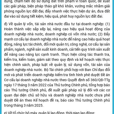
dụng, chậm tiến độ sử dụng đất trên phạm vi toàn quốc, đề xuất
các giải pháp, biện pháp tháo gỡ khó khăn, vướng mắc nhằm giải
phóng nguồn lực đất đai, đẩy nhanh việc thực hiện dự án, đưa đất
đai vào sử dụng tiết kiệm, hiệu quả, phát huy nguồn lực đất đai.
đ) Về quản lý vốn, tài sản nhà nước đầu tư tại doanh nghiệp: (1)
Hoàn thành việc sắp xếp lại, nâng cao hiệu quả hoạt động của
doanh nghiệp nhà nước, doanh nghiệp có vốn nhà nước; (2) Đẩy
mạnh cơ cấu lại doanh nghiệp nhà nước để nâng cao hiệu quả hoạt
động, năng lực tài chính, đổi mới quản trị, công nghệ, cơ cấu lại sản
phẩm, ngành, nghề sản xuất kinh doanh, cải tiến quy trình sản xuất
để nâng cao năng lực cạnh tranh. Thực hiện công tác thanh tra,
kiểm tra, kiểm toán, giám sát theo quy định và kế hoạch việc thực
hiện chính sách, pháp luật về quản lý, sử dụng vốn, tài sản của
doanh nghiệp nhà nước. Bộ Tài chính phối hợp với Ban Chỉ đạo đổi
mới và phát triển doanh nghiệp kiểm tra tình hình phê duyệt Đề án
Cơ cấu lại doanh nghiệp nhà nước theo Quyết định số 360/QĐ-TTg
ngày 17 tháng 3 năm 2022 của Thủ tướng Chính phủ, tổng hợp báo
cáo Thủ tướng Chính phủ, đề xuất giải pháp xử lý đối với các cơ
quan đại diện chủ sở hữu và doanh nghiệp nhà nước chưa phê
duyệt Đề án theo Kế hoạch đề ra, báo cáo Thủ tướng Chính phủ
trong tháng 3 năm 2025.
e) Về tổ chức bộ máy, quản lý lao động, thời gian lao động: