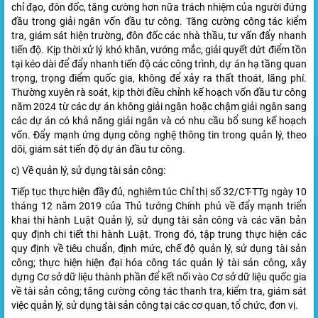
chỉ đạo, đôn đốc, tăng cường hơn nữa trách nhiệm của người đứng
đầu trong giải ngân vốn đầu tư công. Tăng cường công tác kiểm
tra, giám sát hiện trường, đôn đốc các nhà thầu, tư vấn đẩy nhanh
tiến độ. Kịp thời xử lý khó khăn, vướng mắc, giải quyết dứt điểm tồn
tại kéo dài để đẩy nhanh tiến độ các công trình, dự án hạ tầng quan
trọng, trọng điểm quốc gia, không để xảy ra thất thoát, lãng phí.
Thường xuyên rà soát, kịp thời điều chỉnh kế hoạch vốn đầu tư công
năm 2024 từ các dự án không giải ngân hoặc chậm giải ngân sang
các dự án có khả năng giải ngân và có nhu cầu bổ sung kế hoạch
vốn. Đẩy mạnh ứng dụng công nghệ thông tin trong quản lý, theo
dõi, giám sát tiến độ dự án đầu tư công.
c) Về quản lý, sử dụng tài sản công:
Tiếp tục thực hiện đầy đủ, nghiêm túc Chỉ thị số 32/CT-TTg ngày 10
tháng 12 năm 2019 của Thủ tướng Chính phủ về đẩy mạnh triển
khai thi hành Luật Quản lý, sử dụng tài sản công và các văn bản
quy định chi tiết thi hành Luật. Trong đó, tập trung thực hiện các
quy định về tiêu chuẩn, định mức, chế độ quản lý, sử dụng tài sản
công; thực hiện hiện đại hóa công tác quản lý tài sản công, xây
dựng Cơ sở dữ liệu thành phần để kết nối vào Cơ sở dữ liệu quốc gia
về tài sản công; tăng cường công tác thanh tra, kiểm tra, giám sát
việc quản lý, sử dụng tài sản công tại các cơ quan, tổ chức, đơn vị.