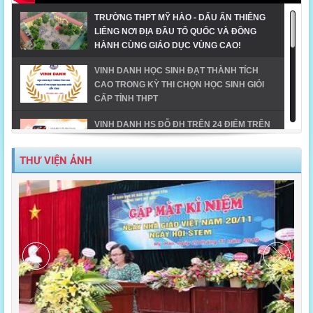
TRƯỜNG THPT MỸ HÀO - DẤU ẤN THIÊNG
LIÊNG NƠI ĐỊA ĐẦU TỔ QUỐC VÀ ĐỒNG
HÀNH CÙNG GIÁO DỤC VÙNG CAO!
VINH DANH HỌC SINH ĐẠT THÀNH TÍCH
CAO TRONG KỲ THI CHỌN HỌC SINH GIỎI
CẤP TỈNH THPT
VINH DANH HS ĐỖ ĐH TRÊN 24 ĐIỂM TRÊN
ĐỊA BÀN TX MỸ HÀO-NĂM 2023
THƯ VIỆN ẢNH
MỸ HÀO VINH DANH HỌC SINH GIỎI CẤP
TỈNH NĂM HỌC 2023-2024
TIẾT MỤC ĐOẠT GIẢI NHẤT DÂN VŨ CÔNG
ĐOÀN NGÀNH GD_CĐ TRƯỜNG THPT MỸ
HÀO
MỸ HÀO - ĐIỂM SÁNG TRONG CHUYỂN ĐỔI
SỐ