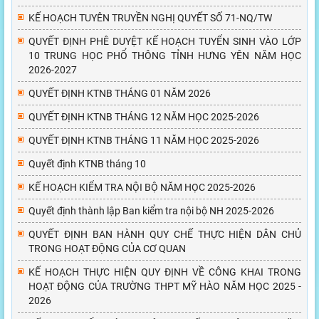
KẾ HOẠCH TUYÊN TRUYỀN NGHỊ QUYẾT SỐ 71-NQ/TW
QUYẾT ĐỊNH PHÊ DUYỆT KẾ HOẠCH TUYỂN SINH VÀO LỚP
10 TRUNG HỌC PHỔ THÔNG TỈNH HƯNG YÊN NĂM HỌC
2026-2027
QUYẾT ĐỊNH KTNB THÁNG 01 NĂM 2026
QUYẾT ĐỊNH KTNB THÁNG 12 NĂM HỌC 2025-2026
QUYẾT ĐỊNH KTNB THÁNG 11 NĂM HỌC 2025-2026
Quyết định KTNB tháng 10
KẾ HOẠCH KIỂM TRA NỘI BỘ NĂM HỌC 2025-2026
Quyết định thành lập Ban kiểm tra nội bộ NH 2025-2026
QUYẾT ĐỊNH BAN HÀNH QUY CHẾ THỰC HIỆN DÂN CHỦ
TRONG HOẠT ĐỘNG CỦA CƠ QUAN
KẾ HOẠCH THỰC HIỆN QUY ĐỊNH VỀ CÔNG KHAI TRONG
HOẠT ĐỘNG CỦA TRƯỜNG THPT MỸ HÀO NĂM HỌC 2025 -
2026