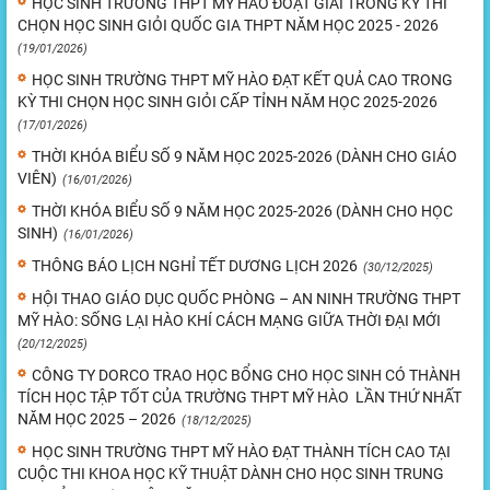
HỌC SINH TRƯỜNG THPT MỸ HÀO ĐOẠT GIẢI TRONG KỲ THI
CHỌN HỌC SINH GIỎI QUỐC GIA THPT NĂM HỌC 2025 - 2026
(19/01/2026)
HỌC SINH TRƯỜNG THPT MỸ HÀO ĐẠT KẾT QUẢ CAO TRONG
KỲ THI CHỌN HỌC SINH GIỎI CẤP TỈNH NĂM HỌC 2025-2026
(17/01/2026)
THỜI KHÓA BIỂU SỐ 9 NĂM HỌC 2025-2026 (DÀNH CHO GIÁO
VIÊN)
(16/01/2026)
THỜI KHÓA BIỂU SỐ 9 NĂM HỌC 2025-2026 (DÀNH CHO HỌC
SINH)
(16/01/2026)
THÔNG BÁO LỊCH NGHỈ TẾT DƯƠNG LỊCH 2026
(30/12/2025)
HỘI THAO GIÁO DỤC QUỐC PHÒNG – AN NINH TRƯỜNG THPT
MỸ HÀO: SỐNG LẠI HÀO KHÍ CÁCH MẠNG GIỮA THỜI ĐẠI MỚI
(20/12/2025)
CÔNG TY DORCO TRAO HỌC BỔNG CHO HỌC SINH CÓ THÀNH
TÍCH HỌC TẬP TỐT CỦA TRƯỜNG THPT MỸ HÀO LẦN THỨ NHẤT
NĂM HỌC 2025 – 2026
(18/12/2025)
HỌC SINH TRƯỜNG THPT MỸ HÀO ĐẠT THÀNH TÍCH CAO TẠI
CUỘC THI KHOA HỌC KỸ THUẬT DÀNH CHO HỌC SINH TRUNG