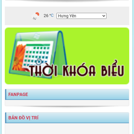
26
°
C
FANPAGE
BẢN ĐỒ VỊ TRÍ