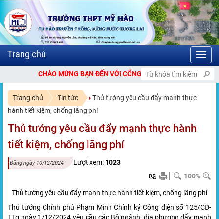
Toggl
navig
ÀO MỪNG BẠN ĐẾN VỚI CỔNG THÔNG TIN ĐIỆN TỬ TRƯỜNG THPT M
Trang chủ
Tin tức
Thủ tướng yêu cầu đẩy mạnh thực
hành tiết kiệm, chống lãng phí
Thủ tướng yêu cầu đẩy mạnh thực hành
tiết kiệm, chống lãng phí
Lượt xem:
1023
Đăng ngày 10/12/2024
100%
Thủ tướng yêu cầu đẩy mạnh thực hành tiết kiệm, chống lãng phí
Thủ tướng Chính phủ Phạm Minh Chính ký Công điện số 125/CĐ-
TTg ngày 1/12/2024 yêu cầu các Bộ ngành, địa phương đẩy mạnh