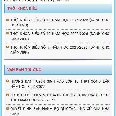
(18/03/2025)
THỜI KHÓA BIỂU
THỜI KHÓA BIỂU SỐ 10 NĂM HỌC 2025-2026 (DÀNH CHO
HỌC SINH)
THỜI KHÓA BIỂU SỐ 10 NĂM HỌC 2025-2026 (DÀNH CHO
GIÁO VIÊN)
THỜI KHÓA BIỂU SỐ 9 NĂM HỌC 2025-2026 (DÀNH CHO
GIÁO VIÊN)
VĂN BẢN TRƯỜNG
HƯỚNG DẪN TUYỂN SINH VÀO LỚP 10 THPT CÔNG LẬP
NĂM HỌC 2026-2027
CÔNG BỐ ĐỀ THI MINH HỌA KỲ THI TUYỂN SINH VÀO LỚP 10
THPT NĂM HỌC 2026-2027
QUYẾT ĐỊNH BAN HÀNH BỘ QUY TẮC ỨNG XỬ CỦA NHÀ
GIÁO