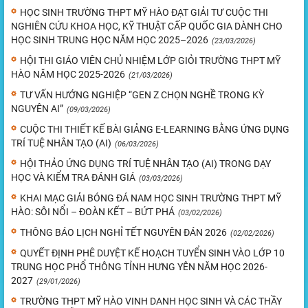
HỌC SINH TRƯỜNG THPT MỸ HÀO ĐẠT GIẢI TƯ CUỘC THI
NGHIÊN CỨU KHOA HỌC, KỸ THUẬT CẤP QUỐC GIA DÀNH CHO
HỌC SINH TRUNG HỌC NĂM HỌC 2025–2026
(23/03/2026)
HỘI THI GIÁO VIÊN CHỦ NHIỆM LỚP GIỎI TRƯỜNG THPT MỸ
HÀO NĂM HỌC 2025-2026
(21/03/2026)
TƯ VẤN HƯỚNG NGHIỆP “GEN Z CHỌN NGHỀ TRONG KỲ
NGUYÊN AI”
(09/03/2026)
CUỘC THI THIẾT KẾ BÀI GIẢNG E-LEARNING BẰNG ỨNG DỤNG
TRÍ TUỆ NHÂN TẠO (AI)
(06/03/2026)
HỘI THẢO ỨNG DỤNG TRÍ TUỆ NHÂN TẠO (AI) TRONG DẠY
HỌC VÀ KIỂM TRA ĐÁNH GIÁ
(03/03/2026)
KHAI MẠC GIẢI BÓNG ĐÁ NAM HỌC SINH TRƯỜNG THPT MỸ
HÀO: SÔI NỔI – ĐOÀN KẾT – BỨT PHÁ
(03/02/2026)
THÔNG BÁO LỊCH NGHỈ TẾT NGUYÊN ĐÁN 2026
(02/02/2026)
QUYẾT ĐỊNH PHÊ DUYỆT KẾ HOẠCH TUYỂN SINH VÀO LỚP 10
TRUNG HỌC PHỔ THÔNG TỈNH HƯNG YÊN NĂM HỌC 2026-
2027
(29/01/2026)
TRƯỜNG THPT MỸ HÀO VINH DANH HỌC SINH VÀ CÁC THẦY