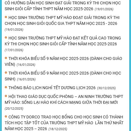
CÔ HƯỚNG DẪN HỌC SINH ĐẠT GIẢI TRONG KỲ THI CHỌN HỌC
SINH GIỎI CẤP TỈNH THPT NĂM HỌC 2025-2026
(19/01/2026)
HỌC SINH TRƯỜNG THPT MỸ HÀO ĐOẠT GIẢI TRONG KỲ THI
CHỌN HỌC SINH GIỎI QUỐC GIA THPT NĂM HỌC 2025 - 2026
(19/01/2026)
HỌC SINH TRƯỜNG THPT MỸ HÀO ĐẠT KẾT QUẢ CAO TRONG
KỲ THI CHỌN HỌC SINH GIỎI CẤP TỈNH NĂM HỌC 2025-2026
(17/01/2026)
THỜI KHÓA BIỂU SỐ 9 NĂM HỌC 2025-2026 (DÀNH CHO GIÁO
VIÊN)
(16/01/2026)
THỜI KHÓA BIỂU SỐ 9 NĂM HỌC 2025-2026 (DÀNH CHO HỌC
SINH)
(16/01/2026)
THÔNG BÁO LỊCH NGHỈ TẾT DƯƠNG LỊCH 2026
(30/12/2025)
HỘI THAO GIÁO DỤC QUỐC PHÒNG – AN NINH TRƯỜNG THPT
MỸ HÀO: SỐNG LẠI HÀO KHÍ CÁCH MẠNG GIỮA THỜI ĐẠI MỚI
(20/12/2025)
CÔNG TY DORCO TRAO HỌC BỔNG CHO HỌC SINH CÓ THÀNH
TÍCH HỌC TẬP TỐT CỦA TRƯỜNG THPT MỸ HÀO LẦN THỨ NHẤT
NĂM HỌC 2025 – 2026
(18/12/2025)