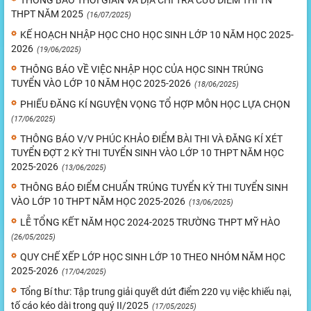
THÔNG BÁO THỜI GIAN VÀ ĐỊA CHỈ TRA CỨU ĐIỂM THI TN
THPT NĂM 2025
(16/07/2025)
KẾ HOẠCH NHẬP HỌC CHO HỌC SINH LỚP 10 NĂM HỌC 2025-
2026
(19/06/2025)
THÔNG BÁO VỀ VIỆC NHẬP HỌC CỦA HỌC SINH TRÚNG
TUYỂN VÀO LỚP 10 NĂM HỌC 2025-2026
(18/06/2025)
PHIẾU ĐĂNG KÍ NGUYỆN VỌNG TỔ HỢP MÔN HỌC LỰA CHỌN
(17/06/2025)
THÔNG BÁO V/V PHÚC KHẢO ĐIỂM BÀI THI VÀ ĐĂNG KÍ XÉT
TUYỂN ĐỢT 2 KỲ THI TUYỂN SINH VÀO LỚP 10 THPT NĂM HỌC
2025-2026
(13/06/2025)
THÔNG BÁO ĐIỂM CHUẨN TRÚNG TUYỂN KỲ THI TUYỂN SINH
VÀO LỚP 10 THPT NĂM HỌC 2025-2026
(13/06/2025)
LỄ TỔNG KẾT NĂM HỌC 2024-2025 TRƯỜNG THPT MỸ HÀO
(26/05/2025)
QUY CHẾ XẾP LỚP HỌC SINH LỚP 10 THEO NHÓM NĂM HỌC
2025-2026
(17/04/2025)
Tổng Bí thư: Tập trung giải quyết dứt điểm 220 vụ việc khiếu nại,
tố cáo kéo dài trong quý II/2025
(17/05/2025)