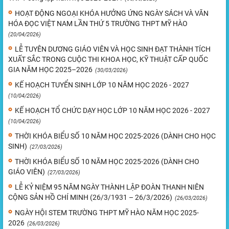
HOẠT ĐỘNG NGOẠI KHÓA HƯỞNG ỨNG NGÀY SÁCH VÀ VĂN
HÓA ĐỌC VIỆT NAM LẦN THỨ 5 TRƯỜNG THPT MỸ HÀO
(20/04/2026)
LỄ TUYÊN DƯƠNG GIÁO VIÊN VÀ HỌC SINH ĐẠT THÀNH TÍCH
XUẤT SẮC TRONG CUỘC THI KHOA HỌC, KỸ THUẬT CẤP QUỐC
GIA NĂM HỌC 2025–2026
(30/03/2026)
KẾ HOẠCH TUYỂN SINH LỚP 10 NĂM HỌC 2026 - 2027
(10/04/2026)
KẾ HOẠCH TỔ CHỨC DẠY HỌC LỚP 10 NĂM HỌC 2026 - 2027
(10/04/2026)
THỜI KHÓA BIỂU SỐ 10 NĂM HỌC 2025-2026 (DÀNH CHO HỌC
SINH)
(27/03/2026)
THỜI KHÓA BIỂU SỐ 10 NĂM HỌC 2025-2026 (DÀNH CHO
GIÁO VIÊN)
(27/03/2026)
LỄ KỶ NIỆM 95 NĂM NGÀY THÀNH LẬP ĐOÀN THANH NIÊN
CỘNG SẢN HỒ CHÍ MINH (26/3/1931 – 26/3/2026)
(26/03/2026)
NGÀY HỘI STEM TRƯỜNG THPT MỸ HÀO NĂM HỌC 2025-
2026
(26/03/2026)