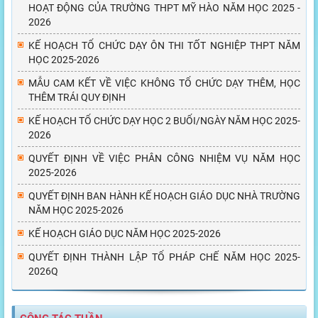
HOẠT ĐỘNG CỦA TRƯỜNG THPT MỸ HÀO NĂM HỌC 2025 -
2026
KẾ HOẠCH TỔ CHỨC DẠY ÔN THI TỐT NGHIỆP THPT NĂM
HỌC 2025-2026
MẪU CAM KẾT VỀ VIỆC KHÔNG TỔ CHỨC DẠY THÊM, HỌC
THÊM TRÁI QUY ĐỊNH
KẾ HOẠCH TỔ CHỨC DẠY HỌC 2 BUỔI/NGÀY NĂM HỌC 2025-
2026
QUYẾT ĐỊNH VỀ VIỆC PHÂN CÔNG NHIỆM VỤ NĂM HỌC
2025-2026
QUYẾT ĐỊNH BAN HÀNH KẾ HOẠCH GIÁO DỤC NHÀ TRƯỜNG
NĂM HỌC 2025-2026
KẾ HOẠCH GIÁO DỤC NĂM HỌC 2025-2026
QUYẾT ĐỊNH THÀNH LẬP TỔ PHÁP CHẾ NĂM HỌC 2025-
2026Q