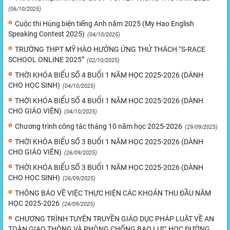
(06/10/2025)
Cuộc thi Hùng biện tiếng Anh năm 2025 (My Hao English
Speaking Contest 2025)
(04/10/2025)
TRƯỜNG THPT MỸ HÀO HƯỞNG ỨNG THỬ THÁCH “S-RACE
SCHOOL ONLINE 2025”
(02/10/2025)
THỜI KHÓA BIỂU SỐ 4 BUỔI 1 NĂM HỌC 2025-2026 (DÀNH
CHO HỌC SINH)
(04/10/2025)
THỜI KHÓA BIỂU SỐ 4 BUỔI 1 NĂM HỌC 2025-2026 (DÀNH
CHO GIÁO VIÊN)
(04/10/2025)
Chương trình công tác tháng 10 năm học 2025-2026
(29/09/2025)
THỜI KHÓA BIỂU SỐ 3 BUỔI 1 NĂM HỌC 2025-2026 (DÀNH
CHO GIÁO VIÊN)
(26/09/2025)
THỜI KHÓA BIỂU SỐ 3 BUỔI 1 NĂM HỌC 2025-2026 (DÀNH
CHO HỌC SINH)
(26/09/2025)
THÔNG BÁO VỀ VIỆC THỰC HIỆN CÁC KHOẢN THU ĐẦU NĂM
HỌC 2025-2026
(24/09/2025)
CHƯƠNG TRÌNH TUYÊN TRUYỀN GIÁO DỤC PHÁP LUẬT VỀ AN
TOÀN GIAO THÔNG VÀ PHÒNG CHỐNG BẠO LỰC HỌC ĐƯỜNG