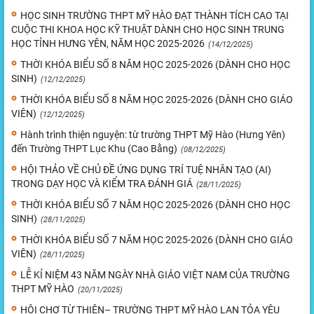
HỌC SINH TRƯỜNG THPT MỸ HÀO ĐẠT THÀNH TÍCH CAO TẠI
CUỘC THI KHOA HỌC KỸ THUẬT DÀNH CHO HỌC SINH TRUNG
HỌC TỈNH HƯNG YÊN, NĂM HỌC 2025-2026
(14/12/2025)
THỜI KHÓA BIỂU SỐ 8 NĂM HỌC 2025-2026 (DÀNH CHO HỌC
SINH)
(12/12/2025)
THỜI KHÓA BIỂU SỐ 8 NĂM HỌC 2025-2026 (DÀNH CHO GIÁO
VIÊN)
(12/12/2025)
Hành trình thiện nguyện: từ trường THPT Mỹ Hào (Hưng Yên)
đến Trường THPT Lục Khu (Cao Bằng)
(08/12/2025)
HỘI THẢO VỀ CHỦ ĐỀ ỨNG DỤNG TRÍ TUỆ NHÂN TẠO (AI)
TRONG DẠY HỌC VÀ KIỂM TRA ĐÁNH GIÁ
(28/11/2025)
THỜI KHÓA BIỂU SỐ 7 NĂM HỌC 2025-2026 (DÀNH CHO HỌC
SINH)
(28/11/2025)
THỜI KHÓA BIỂU SỐ 7 NĂM HỌC 2025-2026 (DÀNH CHO GIÁO
VIÊN)
(28/11/2025)
LỄ KỈ NIỆM 43 NĂM NGÀY NHÀ GIÁO VIỆT NAM CỦA TRƯỜNG
THPT MỸ HÀO
(20/11/2025)
HỘI CHỢ TỪ THIỆN– TRƯỜNG THPT MỸ HÀO LAN TỎA YÊU