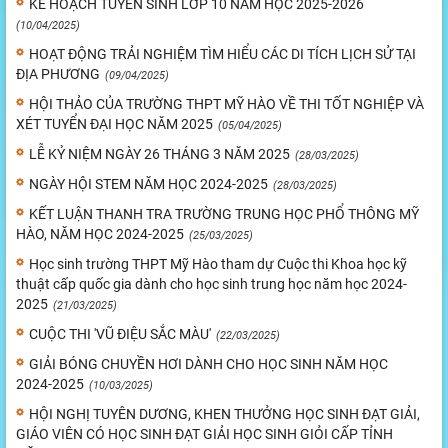
KẾ HOẠCH TUYỂN SINH LỚP 10 NĂM HỌC 2025-2026
(10/04/2025)
HOẠT ĐỘNG TRẢI NGHIỆM TÌM HIỂU CÁC DI TÍCH LỊCH SỬ TẠI
ĐỊA PHƯƠNG
(09/04/2025)
HỘI THẢO CỦA TRƯỜNG THPT MỸ HÀO VỀ THI TỐT NGHIỆP VÀ
XÉT TUYỂN ĐẠI HỌC NĂM 2025
(05/04/2025)
LỄ KỶ NIỆM NGÀY 26 THÁNG 3 NĂM 2025
(28/03/2025)
NGÀY HỘI STEM NĂM HỌC 2024-2025
(28/03/2025)
KẾT LUẬN THANH TRA TRƯỜNG TRUNG HỌC PHỔ THÔNG MỸ
HÀO, NĂM HỌC 2024-2025
(25/03/2025)
Học sinh trường THPT Mỹ Hào tham dự Cuộc thi Khoa học kỹ
thuật cấp quốc gia dành cho học sinh trung học năm học 2024-
2025
(21/03/2025)
CUỘC THI 'VŨ ĐIỆU SẮC MÀU'
(22/03/2025)
GIẢI BÓNG CHUYỀN HƠI DÀNH CHO HỌC SINH NĂM HỌC
2024-2025
(10/03/2025)
HỘI NGHỊ TUYÊN DƯƠNG, KHEN THƯỞNG HỌC SINH ĐẠT GIẢI,
GIÁO VIÊN CÓ HỌC SINH ĐẠT GIẢI HỌC SINH GIỎI CẤP TỈNH