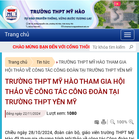
Toggl
navig
N ĐẾN VỚI CỔNG THÔNG TIN ĐIỆN TỬ TRƯỜNG THPT MỸ HÀO.
Trang chủ
Tin tức
TRƯỜNG THPT MỸ HÀO THAM GIA
HỘI THẢO VỀ CÔNG TÁC CÔNG ĐOÀN TẠI TRƯỜNG THPT YÊN MỸ
TRƯỜNG THPT MỸ HÀO THAM GIA HỘI
THẢO VỀ CÔNG TÁC CÔNG ĐOÀN TẠI
TRƯỜNG THPT YÊN MỸ
Lượt xem:
1080
Đăng ngày 22/11/2024
100%
Chiều ngày 28/10/2024, đoàn cán bộ, giáo viên trường THPT Mỹ
Hào đã tham gia chương trình Hội thảo về công tác Công đoàn tại