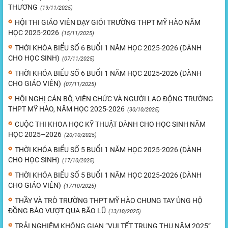
THƯƠNG
(19/11/2025)
HỘI THI GIÁO VIÊN DẠY GIỎI TRƯỜNG THPT MỸ HÀO NĂM
HỌC 2025-2026
(15/11/2025)
THỜI KHÓA BIỂU SỐ 6 BUỔI 1 NĂM HỌC 2025-2026 (DÀNH
CHO HỌC SINH)
(07/11/2025)
THỜI KHÓA BIỂU SỐ 6 BUỔI 1 NĂM HỌC 2025-2026 (DÀNH
CHO GIÁO VIÊN)
(07/11/2025)
HỘI NGHỊ CÁN BỘ, VIÊN CHỨC VÀ NGƯỜI LAO ĐỘNG TRƯỜNG
THPT MỸ HÀO, NĂM HỌC 2025-2026
(30/10/2025)
CUỘC THI KHOA HỌC KỸ THUẬT DÀNH CHO HỌC SINH NĂM
HỌC 2025–2026
(20/10/2025)
THỜI KHÓA BIỂU SỐ 5 BUỔI 1 NĂM HỌC 2025-2026 (DÀNH
CHO HỌC SINH)
(17/10/2025)
THỜI KHÓA BIỂU SỐ 5 BUỔI 1 NĂM HỌC 2025-2026 (DÀNH
CHO GIÁO VIÊN)
(17/10/2025)
THẦY VÀ TRÒ TRƯỜNG THPT MỸ HÀO CHUNG TAY ỦNG HỘ
ĐỒNG BÀO VƯỢT QUA BÃO LŨ
(13/10/2025)
TRẢI NGHIỆM KHÔNG GIAN “VUI TẾT TRUNG THU NĂM 2025”