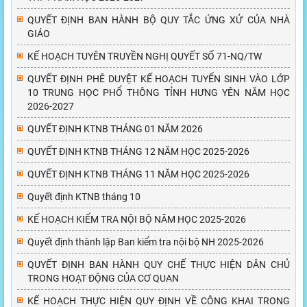
QUYẾT ĐỊNH BAN HÀNH BỘ QUY TẮC ỨNG XỬ CỦA NHÀ
GIÁO
KẾ HOẠCH TUYÊN TRUYỀN NGHỊ QUYẾT SỐ 71-NQ/TW
QUYẾT ĐỊNH PHÊ DUYỆT KẾ HOẠCH TUYỂN SINH VÀO LỚP
10 TRUNG HỌC PHỔ THÔNG TỈNH HƯNG YÊN NĂM HỌC
2026-2027
QUYẾT ĐỊNH KTNB THÁNG 01 NĂM 2026
QUYẾT ĐỊNH KTNB THÁNG 12 NĂM HỌC 2025-2026
QUYẾT ĐỊNH KTNB THÁNG 11 NĂM HỌC 2025-2026
Quyết định KTNB tháng 10
KẾ HOẠCH KIỂM TRA NỘI BỘ NĂM HỌC 2025-2026
Quyết định thành lập Ban kiểm tra nội bộ NH 2025-2026
QUYẾT ĐỊNH BAN HÀNH QUY CHẾ THỰC HIỆN DÂN CHỦ
TRONG HOẠT ĐỘNG CỦA CƠ QUAN
KẾ HOẠCH THỰC HIỆN QUY ĐỊNH VỀ CÔNG KHAI TRONG