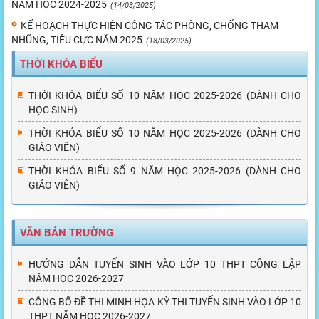
NĂM HỌC 2024-2025
(14/03/2025)
KẾ HOẠCH THỰC HIỆN CÔNG TÁC PHÒNG, CHỐNG THAM
NHŨNG, TIÊU CỰC NĂM 2025
(18/03/2025)
THỜI KHÓA BIỂU
THỜI KHÓA BIỂU SỐ 10 NĂM HỌC 2025-2026 (DÀNH CHO
HỌC SINH)
THỜI KHÓA BIỂU SỐ 10 NĂM HỌC 2025-2026 (DÀNH CHO
GIÁO VIÊN)
THỜI KHÓA BIỂU SỐ 9 NĂM HỌC 2025-2026 (DÀNH CHO
GIÁO VIÊN)
VĂN BẢN TRƯỜNG
HƯỚNG DẪN TUYỂN SINH VÀO LỚP 10 THPT CÔNG LẬP
NĂM HỌC 2026-2027
CÔNG BỐ ĐỀ THI MINH HỌA KỲ THI TUYỂN SINH VÀO LỚP 10
THPT NĂM HỌC 2026-2027