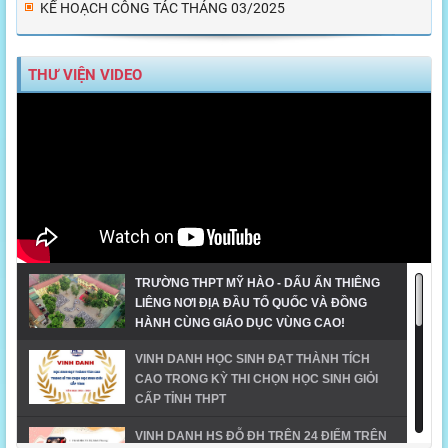
KẾ HOẠCH CÔNG TÁC THÁNG 03/2025
THƯ VIỆN VIDEO
TRƯỜNG THPT MỸ HÀO - DẤU ẤN THIÊNG
LIÊNG NƠI ĐỊA ĐẦU TỔ QUỐC VÀ ĐỒNG
HÀNH CÙNG GIÁO DỤC VÙNG CAO!
VINH DANH HỌC SINH ĐẠT THÀNH TÍCH
CAO TRONG KỲ THI CHỌN HỌC SINH GIỎI
CẤP TỈNH THPT
VINH DANH HS ĐỖ ĐH TRÊN 24 ĐIỂM TRÊN