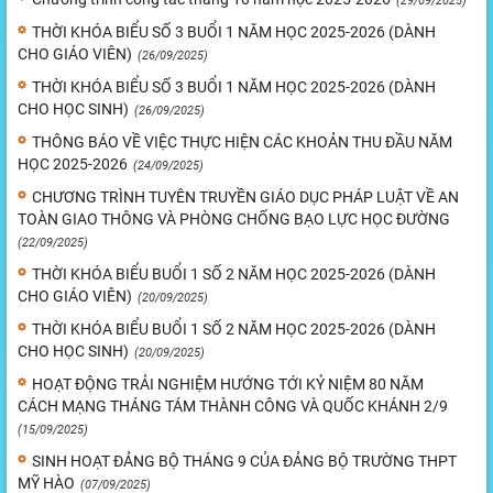
(29/09/2025)
THỜI KHÓA BIỂU SỐ 3 BUỔI 1 NĂM HỌC 2025-2026 (DÀNH
CHO GIÁO VIÊN)
(26/09/2025)
THỜI KHÓA BIỂU SỐ 3 BUỔI 1 NĂM HỌC 2025-2026 (DÀNH
CHO HỌC SINH)
(26/09/2025)
THÔNG BÁO VỀ VIỆC THỰC HIỆN CÁC KHOẢN THU ĐẦU NĂM
HỌC 2025-2026
(24/09/2025)
CHƯƠNG TRÌNH TUYÊN TRUYỀN GIÁO DỤC PHÁP LUẬT VỀ AN
TOÀN GIAO THÔNG VÀ PHÒNG CHỐNG BẠO LỰC HỌC ĐƯỜNG
(22/09/2025)
THỜI KHÓA BIỂU BUỔI 1 SỐ 2 NĂM HỌC 2025-2026 (DÀNH
CHO GIÁO VIÊN)
(20/09/2025)
THỜI KHÓA BIỂU BUỔI 1 SỐ 2 NĂM HỌC 2025-2026 (DÀNH
CHO HỌC SINH)
(20/09/2025)
HOẠT ĐỘNG TRẢI NGHIỆM HƯỚNG TỚI KỶ NIỆM 80 NĂM
CÁCH MẠNG THÁNG TÁM THÀNH CÔNG VÀ QUỐC KHÁNH 2/9
(15/09/2025)
SINH HOẠT ĐẢNG BỘ THÁNG 9 CỦA ĐẢNG BỘ TRƯỜNG THPT
MỸ HÀO
(07/09/2025)