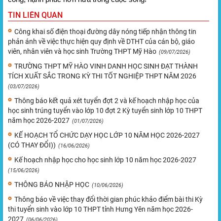
TIN LIÊN QUAN
Công khai số điện thoại đường dây nóng tiếp nhận thông tin
phản ánh về việc thực hiện quy định về DTHT của cán bộ, giáo
viên, nhân viên và học sinh Trường THPT Mỹ Hào
(09/07/2026)
TRƯỜNG THPT MỸ HÀO VINH DANH HỌC SINH ĐẠT THÀNH
TÍCH XUẤT SẮC TRONG KỲ THI TỐT NGHIỆP THPT NĂM 2026
(03/07/2026)
Thông báo kết quả xét tuyển đợt 2 và kế hoạch nhập học của
học sinh trúng tuyển vào lớp 10 đợt 2 Kỳ tuyển sinh lớp 10 THPT
năm học 2026-2027
(01/07/2026)
KẾ HOẠCH TỔ CHỨC DẠY HỌC LỚP 10 NĂM HỌC 2026-2027
(CÓ THAY ĐỔI))
(16/06/2026)
Kế hoạch nhập học cho học sinh lớp 10 năm học 2026-2027
(15/06/2026)
THÔNG BÁO NHẬP HỌC
(10/06/2026)
Thông báo về việc thay đổi thời gian phúc khảo điểm bài thi Kỳ
thi tuyển sinh vào lớp 10 THPT tỉnh Hưng Yên năm học 2026-
2027
(06/06/2026)