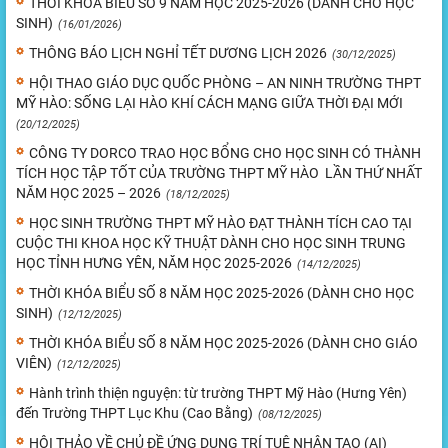
THỜI KHÓA BIỂU SỐ 9 NĂM HỌC 2025-2026 (DÀNH CHO HỌC
SINH)
(16/01/2026)
THÔNG BÁO LỊCH NGHỈ TẾT DƯƠNG LỊCH 2026
(30/12/2025)
HỘI THAO GIÁO DỤC QUỐC PHÒNG – AN NINH TRƯỜNG THPT
MỸ HÀO: SỐNG LẠI HÀO KHÍ CÁCH MẠNG GIỮA THỜI ĐẠI MỚI
(20/12/2025)
CÔNG TY DORCO TRAO HỌC BỔNG CHO HỌC SINH CÓ THÀNH
TÍCH HỌC TẬP TỐT CỦA TRƯỜNG THPT MỸ HÀO LẦN THỨ NHẤT
NĂM HỌC 2025 – 2026
(18/12/2025)
HỌC SINH TRƯỜNG THPT MỸ HÀO ĐẠT THÀNH TÍCH CAO TẠI
CUỘC THI KHOA HỌC KỸ THUẬT DÀNH CHO HỌC SINH TRUNG
HỌC TỈNH HƯNG YÊN, NĂM HỌC 2025-2026
(14/12/2025)
THỜI KHÓA BIỂU SỐ 8 NĂM HỌC 2025-2026 (DÀNH CHO HỌC
SINH)
(12/12/2025)
THỜI KHÓA BIỂU SỐ 8 NĂM HỌC 2025-2026 (DÀNH CHO GIÁO
VIÊN)
(12/12/2025)
Hành trình thiện nguyện: từ trường THPT Mỹ Hào (Hưng Yên)
đến Trường THPT Lục Khu (Cao Bằng)
(08/12/2025)
HỘI THẢO VỀ CHỦ ĐỀ ỨNG DỤNG TRÍ TUỆ NHÂN TẠO (AI)