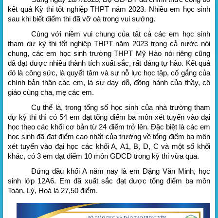
kết quả Kỳ thi tốt nghiệp THPT năm 2023. Nhiều em học sinh
sau khi biết điểm thi đã vỡ oà trong vui sướng.
Cùng với niềm vui chung của tất cả các em học sinh
tham dự kỳ thi tốt nghiệp THPT năm 2023 trong cả nước nói
chung, các em học sinh trường THPT Mỹ Hào nói riêng cũng
đã đạt được nhiều thành tích xuất sắc, rất đáng tự hào. Kết quả
đó là công sức, là quyết tâm và sự nỗ lực học tập, cố gắng của
chính bản thân các em, là sự dạy dỗ, đồng hành của thầy, cô
giáo cùng cha, mẹ các em.
Cụ thể là, trong tổng số học sinh của nhà trường tham
dự kỳ thi thì có 54 em đạt tổng điểm ba môn xét tuyển vào đại
học theo các khối cơ bản từ 24 điểm trở lên. Đặc biệt là các em
học sinh đã đạt điểm cao nhất của trường về tổng điểm ba môn
xét tuyển vào đại học các khối A, A1, B, D, C và một số khối
khác, có 3 em đạt điểm 10 môn GDCD trong kỳ thi vừa qua.
Đứng đầu khối A năm nay là em Đặng Văn Minh, học
sinh lớp 12A6. Em đã xuất sắc đạt được tổng điểm ba môn
Toán, Lý, Hoá là 27,50 điểm.