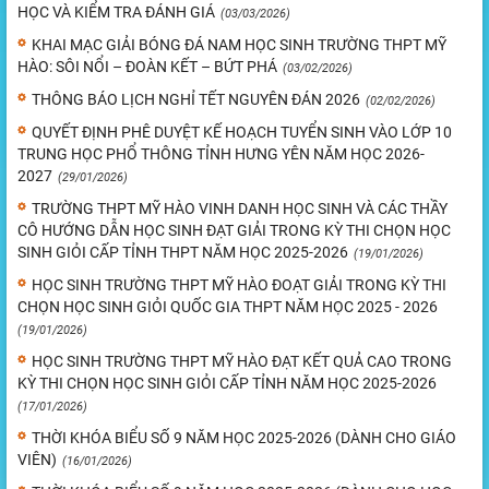
HỌC VÀ KIỂM TRA ĐÁNH GIÁ
(03/03/2026)
KHAI MẠC GIẢI BÓNG ĐÁ NAM HỌC SINH TRƯỜNG THPT MỸ
HÀO: SÔI NỔI – ĐOÀN KẾT – BỨT PHÁ
(03/02/2026)
THÔNG BÁO LỊCH NGHỈ TẾT NGUYÊN ĐÁN 2026
(02/02/2026)
QUYẾT ĐỊNH PHÊ DUYỆT KẾ HOẠCH TUYỂN SINH VÀO LỚP 10
TRUNG HỌC PHỔ THÔNG TỈNH HƯNG YÊN NĂM HỌC 2026-
2027
(29/01/2026)
TRƯỜNG THPT MỸ HÀO VINH DANH HỌC SINH VÀ CÁC THẦY
CÔ HƯỚNG DẪN HỌC SINH ĐẠT GIẢI TRONG KỲ THI CHỌN HỌC
SINH GIỎI CẤP TỈNH THPT NĂM HỌC 2025-2026
(19/01/2026)
HỌC SINH TRƯỜNG THPT MỸ HÀO ĐOẠT GIẢI TRONG KỲ THI
CHỌN HỌC SINH GIỎI QUỐC GIA THPT NĂM HỌC 2025 - 2026
(19/01/2026)
HỌC SINH TRƯỜNG THPT MỸ HÀO ĐẠT KẾT QUẢ CAO TRONG
KỲ THI CHỌN HỌC SINH GIỎI CẤP TỈNH NĂM HỌC 2025-2026
(17/01/2026)
THỜI KHÓA BIỂU SỐ 9 NĂM HỌC 2025-2026 (DÀNH CHO GIÁO
VIÊN)
(16/01/2026)