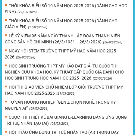
THỜI KHÓA BIỂU SỐ 10 NĂM HỌC 2025-2026 (DÀNH CHO HỌC
SINH)
(27/03/2026)
THỜI KHÓA BIỂU SỐ 10 NĂM HỌC 2025-2026 (DÀNH CHO
GIÁO VIÊN)
(27/03/2026)
LỄ KỶ NIỆM 95 NĂM NGÀY THÀNH LẬP ĐOÀN THANH NIÊN
CỘNG SẢN HỒ CHÍ MINH (26/3/1931 – 26/3/2026)
(26/03/2026)
NGÀY HỘI STEM TRƯỜNG THPT MỸ HÀO NĂM HỌC 2025-
2026
(26/03/2026)
HỌC SINH TRƯỜNG THPT MỸ HÀO ĐẠT GIẢI TƯ CUỘC THI
NGHIÊN CỨU KHOA HỌC, KỸ THUẬT CẤP QUỐC GIA DÀNH CHO
HỌC SINH TRUNG HỌC NĂM HỌC 2025–2026
(23/03/2026)
HỘI THI GIÁO VIÊN CHỦ NHIỆM LỚP GIỎI TRƯỜNG THPT MỸ
HÀO NĂM HỌC 2025-2026
(21/03/2026)
TƯ VẤN HƯỚNG NGHIỆP “GEN Z CHỌN NGHỀ TRONG KỲ
NGUYÊN AI”
(09/03/2026)
CUỘC THI THIẾT KẾ BÀI GIẢNG E-LEARNING BẰNG ỨNG DỤNG
TRÍ TUỆ NHÂN TẠO (AI)
(06/03/2026)
HỘI THẢO ỨNG DỤNG TRÍ TUỆ NHÂN TẠO (AI) TRONG DẠY