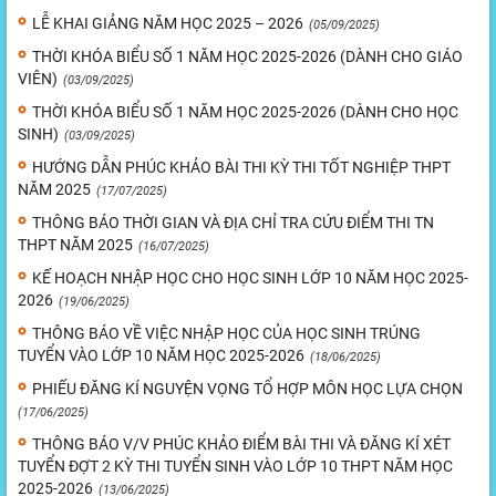
LỄ KHAI GIẢNG NĂM HỌC 2025 – 2026
(05/09/2025)
THỜI KHÓA BIỂU SỐ 1 NĂM HỌC 2025-2026 (DÀNH CHO GIÁO
VIÊN)
(03/09/2025)
THỜI KHÓA BIỂU SỐ 1 NĂM HỌC 2025-2026 (DÀNH CHO HỌC
SINH)
(03/09/2025)
HƯỚNG DẪN PHÚC KHẢO BÀI THI KỲ THI TỐT NGHIỆP THPT
NĂM 2025
(17/07/2025)
THÔNG BÁO THỜI GIAN VÀ ĐỊA CHỈ TRA CỨU ĐIỂM THI TN
THPT NĂM 2025
(16/07/2025)
KẾ HOẠCH NHẬP HỌC CHO HỌC SINH LỚP 10 NĂM HỌC 2025-
2026
(19/06/2025)
THÔNG BÁO VỀ VIỆC NHẬP HỌC CỦA HỌC SINH TRÚNG
TUYỂN VÀO LỚP 10 NĂM HỌC 2025-2026
(18/06/2025)
PHIẾU ĐĂNG KÍ NGUYỆN VỌNG TỔ HỢP MÔN HỌC LỰA CHỌN
(17/06/2025)
THÔNG BÁO V/V PHÚC KHẢO ĐIỂM BÀI THI VÀ ĐĂNG KÍ XÉT
TUYỂN ĐỢT 2 KỲ THI TUYỂN SINH VÀO LỚP 10 THPT NĂM HỌC
2025-2026
(13/06/2025)