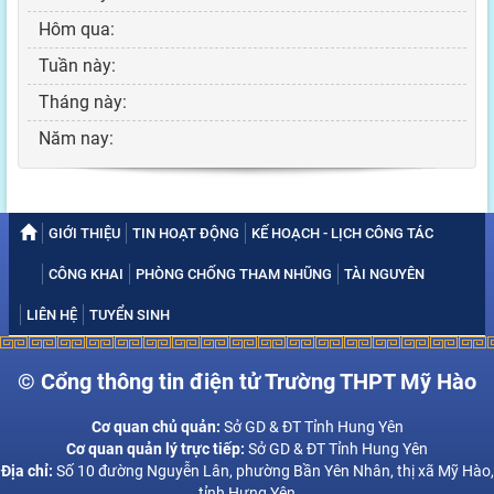
Hôm qua:
Tuần này:
Tháng này:
Năm nay:
GIỚI THIỆU
TIN HOẠT ĐỘNG
KẾ HOẠCH - LỊCH CÔNG TÁC
CÔNG KHAI
PHÒNG CHỐNG THAM NHŨNG
TÀI NGUYÊN
LIÊN HỆ
TUYỂN SINH
© Cổng thông tin điện tử Trường THPT Mỹ Hào
Cơ quan chủ quản:
Sở GD & ĐT Tỉnh Hung Yên
Cơ quan quản lý trực tiếp:
Sở GD & ĐT Tỉnh Hung Yên
Địa chỉ:
Số 10 đường Nguyễn Lân, phường Bần Yên Nhân, thị xã Mỹ Hào,
tỉnh Hưng Yên