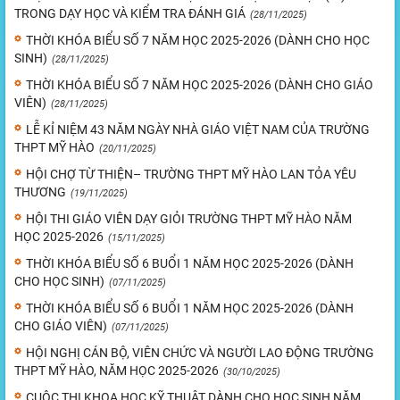
TRONG DẠY HỌC VÀ KIỂM TRA ĐÁNH GIÁ
(28/11/2025)
THỜI KHÓA BIỂU SỐ 7 NĂM HỌC 2025-2026 (DÀNH CHO HỌC
SINH)
(28/11/2025)
THỜI KHÓA BIỂU SỐ 7 NĂM HỌC 2025-2026 (DÀNH CHO GIÁO
VIÊN)
(28/11/2025)
LỄ KỈ NIỆM 43 NĂM NGÀY NHÀ GIÁO VIỆT NAM CỦA TRƯỜNG
THPT MỸ HÀO
(20/11/2025)
HỘI CHỢ TỪ THIỆN– TRƯỜNG THPT MỸ HÀO LAN TỎA YÊU
THƯƠNG
(19/11/2025)
HỘI THI GIÁO VIÊN DẠY GIỎI TRƯỜNG THPT MỸ HÀO NĂM
HỌC 2025-2026
(15/11/2025)
THỜI KHÓA BIỂU SỐ 6 BUỔI 1 NĂM HỌC 2025-2026 (DÀNH
CHO HỌC SINH)
(07/11/2025)
THỜI KHÓA BIỂU SỐ 6 BUỔI 1 NĂM HỌC 2025-2026 (DÀNH
CHO GIÁO VIÊN)
(07/11/2025)
HỘI NGHỊ CÁN BỘ, VIÊN CHỨC VÀ NGƯỜI LAO ĐỘNG TRƯỜNG
THPT MỸ HÀO, NĂM HỌC 2025-2026
(30/10/2025)
CUỘC THI KHOA HỌC KỸ THUẬT DÀNH CHO HỌC SINH NĂM