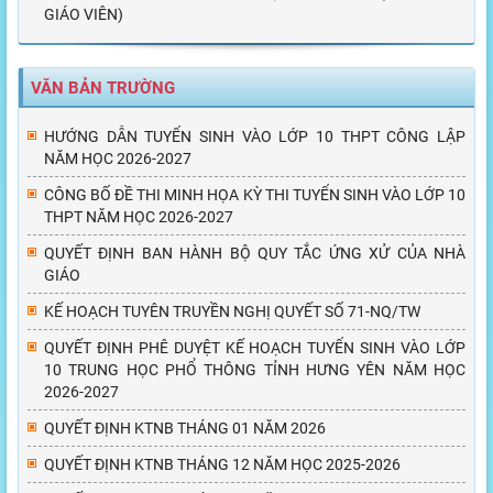
GIÁO VIÊN)
VĂN BẢN TRƯỜNG
HƯỚNG DẪN TUYỂN SINH VÀO LỚP 10 THPT CÔNG LẬP
NĂM HỌC 2026-2027
CÔNG BỐ ĐỀ THI MINH HỌA KỲ THI TUYỂN SINH VÀO LỚP 10
THPT NĂM HỌC 2026-2027
QUYẾT ĐỊNH BAN HÀNH BỘ QUY TẮC ỨNG XỬ CỦA NHÀ
GIÁO
KẾ HOẠCH TUYÊN TRUYỀN NGHỊ QUYẾT SỐ 71-NQ/TW
QUYẾT ĐỊNH PHÊ DUYỆT KẾ HOẠCH TUYỂN SINH VÀO LỚP
10 TRUNG HỌC PHỔ THÔNG TỈNH HƯNG YÊN NĂM HỌC
2026-2027
QUYẾT ĐỊNH KTNB THÁNG 01 NĂM 2026
QUYẾT ĐỊNH KTNB THÁNG 12 NĂM HỌC 2025-2026