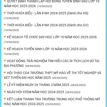
QUYẾT ĐỊNH THÀNH LẬP HỘI ĐỒNG TUYỂN SINH VÀO LỚP 10
NĂM HỌC 2025-2026
(14/04/2025)
THỜI KHÓA BIỂU - LẦN 8 NH 2024-2025 (Dành cho HS)
(10/04/2025)
THỜI KHÓA BIỂU - LẦN 8 NH 2024-2025 (Dành cho GV)
(10/04/2025)
KẾ HOẠCH TỔ CHỨC DẠY HỌC LỚP 10 NĂM HỌC 2025-2026
(10/04/2025)
KẾ HOẠCH TUYỂN SINH LỚP 10 NĂM HỌC 2025-2026
(10/04/2025)
HOẠT ĐỘNG TRẢI NGHIỆM TÌM HIỂU CÁC DI TÍCH LỊCH SỬ TẠI
ĐỊA PHƯƠNG
(09/04/2025)
HỘI THẢO CỦA TRƯỜNG THPT MỸ HÀO VỀ THI TỐT NGHIỆP VÀ
XÉT TUYỂN ĐẠI HỌC NĂM 2025
(05/04/2025)
LỄ KỶ NIỆM NGÀY 26 THÁNG 3 NĂM 2025
(28/03/2025)
NGÀY HỘI STEM NĂM HỌC 2024-2025
(28/03/2025)
KẾT LUẬN THANH TRA TRƯỜNG TRUNG HỌC PHỔ THÔNG MỸ
HÀO, NĂM HỌC 2024-2025
(25/03/2025)