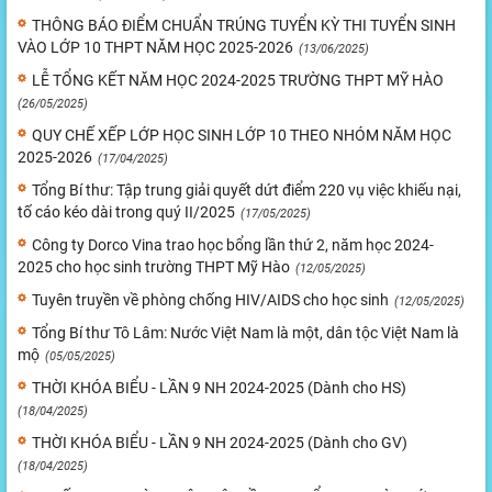
THÔNG BÁO ĐIỂM CHUẨN TRÚNG TUYỂN KỲ THI TUYỂN SINH
VÀO LỚP 10 THPT NĂM HỌC 2025-2026
(13/06/2025)
LỄ TỔNG KẾT NĂM HỌC 2024-2025 TRƯỜNG THPT MỸ HÀO
(26/05/2025)
QUY CHẾ XẾP LỚP HỌC SINH LỚP 10 THEO NHÓM NĂM HỌC
2025-2026
(17/04/2025)
Tổng Bí thư: Tập trung giải quyết dứt điểm 220 vụ việc khiếu nại,
tố cáo kéo dài trong quý II/2025
(17/05/2025)
Công ty Dorco Vina trao học bổng lần thứ 2, năm học 2024-
2025 cho học sinh trường THPT Mỹ Hào
(12/05/2025)
Tuyên truyền về phòng chống HIV/AIDS cho học sinh
(12/05/2025)
Tổng Bí thư Tô Lâm: Nước Việt Nam là một, dân tộc Việt Nam là
mộ
(05/05/2025)
THỜI KHÓA BIỂU - LẦN 9 NH 2024-2025 (Dành cho HS)
(18/04/2025)
THỜI KHÓA BIỂU - LẦN 9 NH 2024-2025 (Dành cho GV)
(18/04/2025)