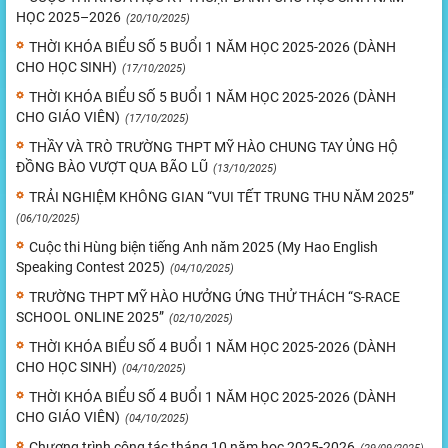
HỌC 2025–2026
(20/10/2025)
THỜI KHÓA BIỂU SỐ 5 BUỔI 1 NĂM HỌC 2025-2026 (DÀNH
CHO HỌC SINH)
(17/10/2025)
THỜI KHÓA BIỂU SỐ 5 BUỔI 1 NĂM HỌC 2025-2026 (DÀNH
CHO GIÁO VIÊN)
(17/10/2025)
THẦY VÀ TRÒ TRƯỜNG THPT MỸ HÀO CHUNG TAY ỦNG HỘ
ĐỒNG BÀO VƯỢT QUA BÃO LŨ
(13/10/2025)
TRẢI NGHIỆM KHÔNG GIAN “VUI TẾT TRUNG THU NĂM 2025”
(06/10/2025)
Cuộc thi Hùng biện tiếng Anh năm 2025 (My Hao English
Speaking Contest 2025)
(04/10/2025)
TRƯỜNG THPT MỸ HÀO HƯỞNG ỨNG THỬ THÁCH “S-RACE
SCHOOL ONLINE 2025”
(02/10/2025)
THỜI KHÓA BIỂU SỐ 4 BUỔI 1 NĂM HỌC 2025-2026 (DÀNH
CHO HỌC SINH)
(04/10/2025)
THỜI KHÓA BIỂU SỐ 4 BUỔI 1 NĂM HỌC 2025-2026 (DÀNH
CHO GIÁO VIÊN)
(04/10/2025)
Chương trình công tác tháng 10 năm học 2025-2026