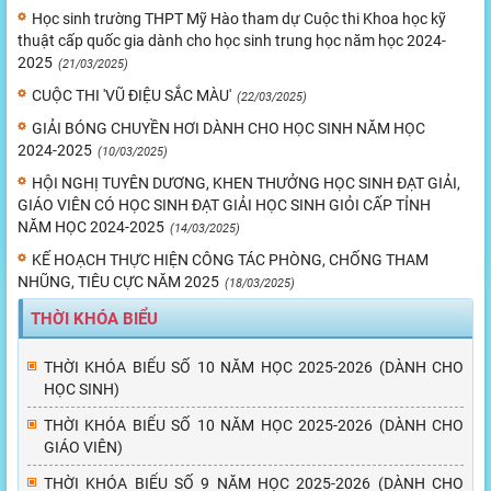
Học sinh trường THPT Mỹ Hào tham dự Cuộc thi Khoa học kỹ
thuật cấp quốc gia dành cho học sinh trung học năm học 2024-
2025
(21/03/2025)
CUỘC THI 'VŨ ĐIỆU SẮC MÀU'
(22/03/2025)
GIẢI BÓNG CHUYỀN HƠI DÀNH CHO HỌC SINH NĂM HỌC
2024-2025
(10/03/2025)
HỘI NGHỊ TUYÊN DƯƠNG, KHEN THƯỞNG HỌC SINH ĐẠT GIẢI,
GIÁO VIÊN CÓ HỌC SINH ĐẠT GIẢI HỌC SINH GIỎI CẤP TỈNH
NĂM HỌC 2024-2025
(14/03/2025)
KẾ HOẠCH THỰC HIỆN CÔNG TÁC PHÒNG, CHỐNG THAM
NHŨNG, TIÊU CỰC NĂM 2025
(18/03/2025)
THỜI KHÓA BIỂU
THỜI KHÓA BIỂU SỐ 10 NĂM HỌC 2025-2026 (DÀNH CHO
HỌC SINH)
THỜI KHÓA BIỂU SỐ 10 NĂM HỌC 2025-2026 (DÀNH CHO
GIÁO VIÊN)
THỜI KHÓA BIỂU SỐ 9 NĂM HỌC 2025-2026 (DÀNH CHO