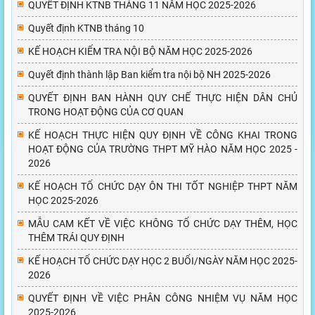
QUYẾT ĐỊNH KTNB THÁNG 11 NĂM HỌC 2025-2026
Quyết định KTNB tháng 10
KẾ HOẠCH KIỂM TRA NỘI BỘ NĂM HỌC 2025-2026
Quyết định thành lập Ban kiểm tra nội bộ NH 2025-2026
QUYẾT ĐỊNH BAN HÀNH QUY CHẾ THỰC HIỆN DÂN CHỦ
TRONG HOẠT ĐỘNG CỦA CƠ QUAN
KẾ HOẠCH THỰC HIỆN QUY ĐỊNH VỀ CÔNG KHAI TRONG
HOẠT ĐỘNG CỦA TRƯỜNG THPT MỸ HÀO NĂM HỌC 2025 -
2026
KẾ HOẠCH TỔ CHỨC DẠY ÔN THI TỐT NGHIỆP THPT NĂM
HỌC 2025-2026
MẪU CAM KẾT VỀ VIỆC KHÔNG TỔ CHỨC DẠY THÊM, HỌC
THÊM TRÁI QUY ĐỊNH
KẾ HOẠCH TỔ CHỨC DẠY HỌC 2 BUỔI/NGÀY NĂM HỌC 2025-
2026
QUYẾT ĐỊNH VỀ VIỆC PHÂN CÔNG NHIỆM VỤ NĂM HỌC
2025-2026